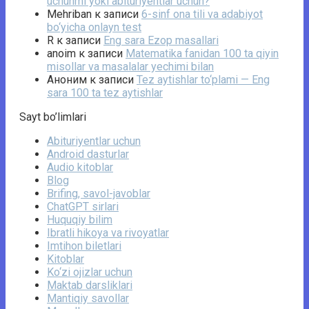
uchunmi yoki abituriyentlar uchun?
Mehriban
к записи
6-sinf ona tili va adabiyot
bo‘yicha onlayn test
R
к записи
Eng sara Ezop masallari
anoim
к записи
Matematika fanidan 100 ta qiyin
misollar va masalalar yechimi bilan
Аноним
к записи
Tez aytishlar to‘plami — Eng
sara 100 ta tez aytishlar
Sayt bo’limlari
Abituriyentlar uchun
Android dasturlar
Audio kitoblar
Blog
Brifing, savol-javoblar
ChatGPT sirlari
Huquqiy bilim
Ibratli hikoya va rivoyatlar
Imtihon biletlari
Kitoblar
Ko‘zi ojizlar uchun
Maktab darsliklari
Mantiqiy savollar