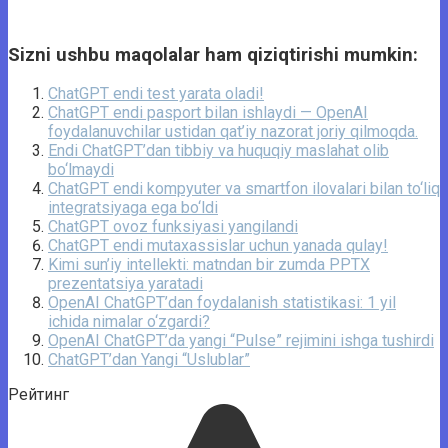
Sizni ushbu maqolalar ham qiziqtirishi mumkin:
ChatGPT endi test yarata oladi!
ChatGPT endi pasport bilan ishlaydi — OpenAI
foydalanuvchilar ustidan qat’iy nazorat joriy qilmoqda.
Endi ChatGPT’dan tibbiy va huquqiy maslahat olib
bo‘lmaydi
ChatGPT endi kompyuter va smartfon ilovalari bilan to‘liq
integratsiyaga ega bo‘ldi
ChatGPT ovoz funksiyasi yangilandi
ChatGPT endi mutaxassislar uchun yanada qulay!
Kimi sun’iy intellekti: matndan bir zumda PPTX
prezentatsiya yaratadi
OpenAI ChatGPT’dan foydalanish statistikasi: 1 yil
ichida nimalar o‘zgardi?
OpenAI ChatGPT’da yangi “Pulse” rejimini ishga tushirdi
ChatGPT’dan Yangi “Uslublar”
Рейтинг