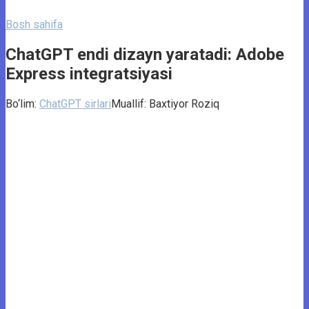
Bosh sahifa
ChatGPT endi dizayn yaratadi: Adobe
Express integratsiyasi
Bo‘lim:
ChatGPT sirlari
Muallif:
Baxtiyor Roziq