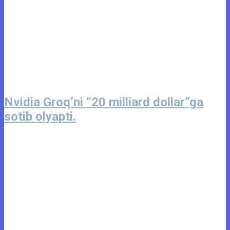
Nvidia Groq’ni “20 milliard dollar”ga
sotib olyapti.