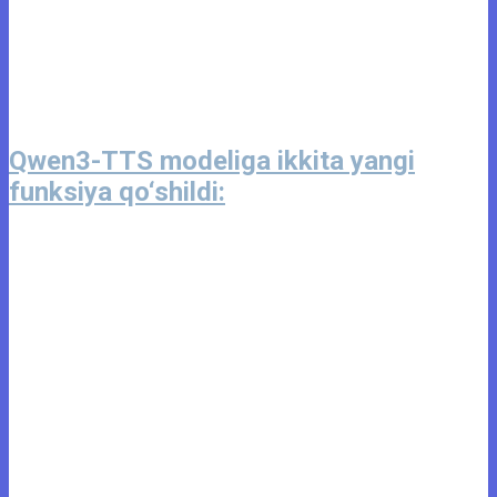
Qwen3-TTS modeliga ikkita yangi
funksiya qo‘shildi: