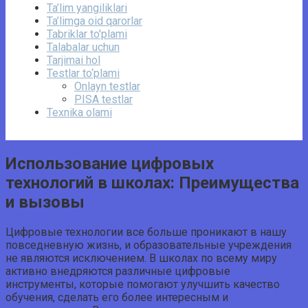
Ta’lim yangiliklari
Ta’limga oid qarorlar
Tabriklar to'plami
Talabalar uchun
Tarjimai hol
Testlar to‘plami
Onlayn testlar
PISA testlar
Texnika olami
Использование цифровых
технологий в школах: Преимущества
и вызовы
Цифровые технологии все больше проникают в нашу
повседневную жизнь, и образовательные учреждения
не являются исключением. В школах по всему миру
активно внедряются различные цифровые
инструменты, которые помогают улучшить качество
обучения, сделать его более интересным и