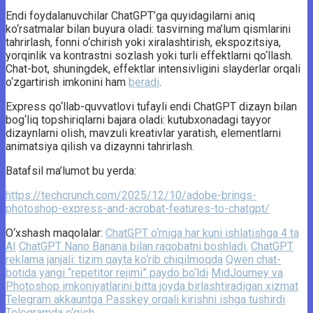
Endi foydalanuvchilar ChatGPT’ga quyidagilarni aniq
ko‘rsatmalar bilan buyura oladi: tasvirning ma’lum qismlarini
tahrirlash, fonni o‘chirish yoki xiralashtirish, ekspozitsiya,
yorqinlik va kontrastni sozlash yoki turli effektlarni qo‘llash.
Chat-bot, shuningdek, effektlar intensivligini slayderlar orqali
o‘zgartirish imkonini ham
beradi
.
Express qo‘llab-quvvatlovi tufayli endi ChatGPT dizayn bilan
bog‘liq topshiriqlarni bajara oladi: kutubxonadagi tayyor
dizaynlarni olish, mavzuli kreativlar yaratish, elementlarni
animatsiya qilish va dizaynni tahrirlash.
Batafsil ma’lumot bu yerda:
https://techcrunch.com/2025/12/10/adobe-brings-
photoshop-express-and-acrobat-features-to-chatgpt/
O‘xshash maqolalar:
ChatGPT o‘rniga har kuni ishlatishga 4 ta
AI
ChatGPT Nano Banana bilan raqobatni boshladi.
ChatGPT
reklama janjali: tizim qayta ko‘rib chiqilmoqda
Qwen chat-
botida yangi “repetitor rejimi” paydo bo‘ldi
MidJourney va
Photoshop imkoniyatlarini bitta joyda birlashtiradigan xizmat
Telegram akkauntga Passkey orqali kirishni ishga tushirdi
Telegramda o‘qish