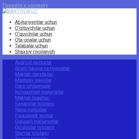
Перейти к контенту
Abituriyentlar uchun
O‘qituvchilar uchun
O‘quvchilar uchun
Ota-onalar uchun
Talabalar uchun
Shaxsiy rivojlanish
Android dasturlar
Ibratli hikoya va rivoyatlar
Maktab darsliklari
Mantiqiy savollar
Dars ishlanmalar
Ko‘rgazmali materiallar
Maktab hujjatlari
Senariylar to‘plami
Yangi metodlar
Psixologik testlar
Qiziqarli ma’lumotlar
Qo‘shiqlar to‘plami
She’rlar to‘plami