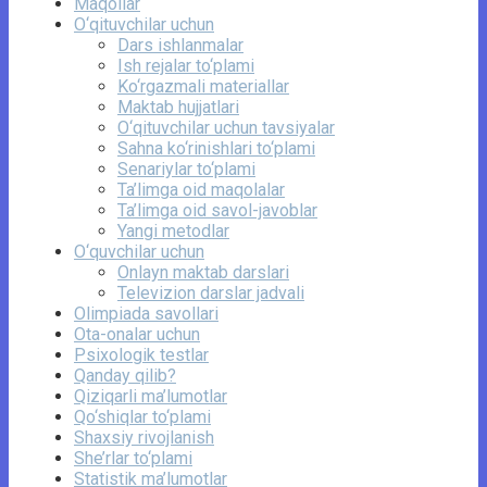
Maqollar
O‘qituvchilar uchun
Dars ishlanmalar
Ish rejalar to‘plami
Ko‘rgazmali materiallar
Maktab hujjatlari
O‘qituvchilar uchun tavsiyalar
Sahna ko‘rinishlari to‘plami
Senariylar to‘plami
Ta’limga oid maqolalar
Ta’limga oid savol-javoblar
Yangi metodlar
O‘quvchilar uchun
Onlayn maktab darslari
Televizion darslar jadvali
Olimpiada savollari
Ota-onalar uchun
Psixologik testlar
Qanday qilib?
Qiziqarli ma’lumotlar
Qo‘shiqlar to‘plami
Shaxsiy rivojlanish
She’rlar to‘plami
Statistik ma’lumotlar