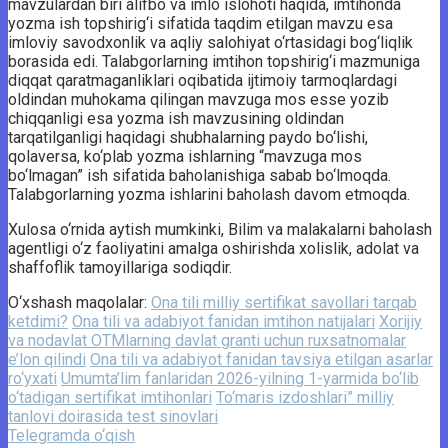
mavzulardan biri alifbo va imlo islohoti haqida, imtihonda
yozma ish topshirig‘i sifatida taqdim etilgan mavzu esa
imloviy savodxonlik va aqliy salohiyat o‘rtasidagi bog‘liqlik
borasida edi. Talabgorlarning imtihon topshirig‘i mazmuniga
diqqat qaratmaganliklari oqibatida ijtimoiy tarmoqlardagi
oldindan muhokama qilingan mavzuga mos esse yozib
chiqqanligi esa yozma ish mavzusining oldindan
tarqatilganligi haqidagi shubhalarning paydo bo‘lishi,
qolaversa, ko‘plab yozma ishlarning “mavzuga mos
bo‘lmagan” ish sifatida baholanishiga sabab bo‘lmoqda.
Talabgorlarning yozma ishlarini baholash davom etmoqda.
Xulosa o‘rnida aytish mumkinki, Bilim va malakalarni baholash
agentligi o‘z faoliyatini amalga oshirishda xolislik, adolat va
shaffoflik tamoyillariga sodiqdir.
O‘xshash maqolalar:
Ona tili milliy sertifikat savollari tarqab
ketdimi?
Ona tili va adabiyot fanidan imtihon natijalari
Xorijiy
va nodavlat OTMlarning davlat granti uchun ruxsatnomalar
e’lon qilindi
Ona tili va adabiyot fanidan tavsiya etilgan asarlar
ro‘yxati
Umumta’lim fanlaridan 2026-yilning 1-yarmida bo‘lib
o‘tadigan sertifikat imtihonlari
To‘maris izdoshlari” milliy
tanlovi doirasida test sinovlari
Telegramda o‘qish