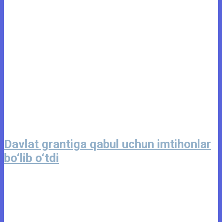
Davlat grantiga qabul uchun imtihonlar
bo‘lib o‘tdi