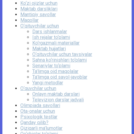
Ko‘zi ojizlar uchun
Maktab darsliklari
Mantiqiy savollar
Maqollar
O‘qituvchilar uchun
Dars ishlanmalar
Ish rejalar to‘plami
Ko‘rgazmali materiallar
Maktab hujjatlari
O‘qituvchilar uchun tavsiyalar
Sahna ko‘rinishlari to‘plami
Senariylar to‘plami
Ta’limga oid maqolalar
Ta’limga oid savol-javoblar
Yangi metodlar
O‘quvchilar uchun
Onlayn maktab darslari
Televizion darslar jadvali
Olimpiada savollari
Ota-onalar uchun
Psixologik testlar
Qanday qilib?
Qiziqarli ma’lumotlar
Qo‘shiqlar to‘plami