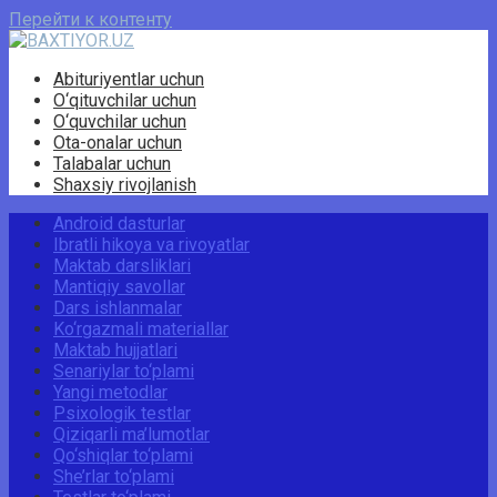
Перейти к контенту
Abituriyentlar uchun
O‘qituvchilar uchun
O‘quvchilar uchun
Ota-onalar uchun
Talabalar uchun
Shaxsiy rivojlanish
Android dasturlar
Ibratli hikoya va rivoyatlar
Maktab darsliklari
Mantiqiy savollar
Dars ishlanmalar
Ko‘rgazmali materiallar
Maktab hujjatlari
Senariylar to‘plami
Yangi metodlar
Psixologik testlar
Qiziqarli ma’lumotlar
Qo‘shiqlar to‘plami
She’rlar to‘plami