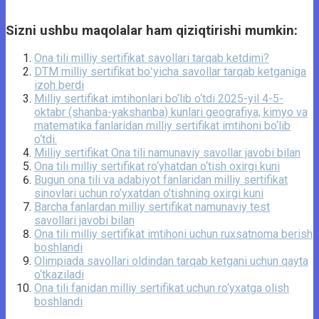
Sizni ushbu maqolalar ham qiziqtirishi mumkin:
Ona tili milliy sertifikat savollari tarqab ketdimi?
DTM milliy sertifikat boʻyicha savollar tarqab ketganiga
izoh berdi
Milliy sertifikat imtihonlari bo‘lib o‘tdi 2025-yil 4-5-
oktabr (shanba-yakshanba) kunlari geografiya, kimyo va
matematika fanlaridan milliy sertifikat imtihoni bo‘lib
o‘tdi.
Milliy sertifikat Ona tili namunaviy savollar javobi bilan
Ona tili milliy sertifikat ro‘yhatdan o‘tish oxirgi kuni
Bugun ona tili va adabiyot fanlaridan milliy sertifikat
sinovlari uchun ro’yxatdan o’tishning oxirgi kuni
Barcha fanlardan milliy sertifikat namunaviy test
savollari javobi bilan
Ona tili milliy sertifikat imtihoni uchun ruxsatnoma berish
boshlandi
Olimpiada savollari oldindan tarqab ketgani uchun qayta
o‘tkaziladi
Ona tili fanidan milliy sertifikat uchun ro‘yxatga olish
boshlandi