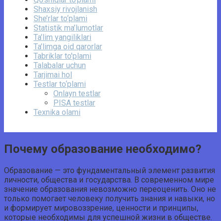
Shaxsiy rivojlanish
She’rlar to‘plami
Statistik ma’lumotlar
Ta’lim yangiliklari
Ta’limga oid qarorlar
Tabriklar to'plami
Talabalar uchun
Tarjimai hol
Testlar to‘plami
Onlayn testlar
PISA testlar
Texnika olami
Почему образование необходимо?
Образование — это фундаментальный элемент развития
личности, общества и государства. В современном мире
значение образования невозможно переоценить. Оно не
только помогает человеку получить знания и навыки, но
и формирует мировоззрение, ценности и принципы,
которые необходимы для успешной жизни в обществе.