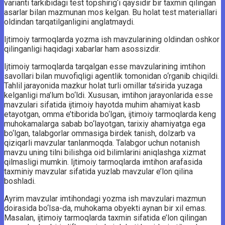
varianti tarkibidagi test topshirig‘i qaysidir bir taxmin qilingan
asarlar bilan mazmunan mos kelgan. Bu holat test materiallari
oldindan tarqatilganligini anglatmaydi.
Ijtimoiy tarmoqlarda yozma ish mavzularining oldindan oshkor
qilinganligi haqidagi xabarlar ham asossizdir.
Ijtimoiy tarmoqlarda tarqalgan esse mavzularining imtihon
savollari bilan muvofiqligi agentlik tomonidan o‘rganib chiqildi.
Tahlil jarayonida mazkur holat turli omillar ta’sirida yuzaga
kelganligi ma’lum bo‘ldi. Xususan, imtihon jarayonlarida esse
mavzulari sifatida ijtimoiy hayotda muhim ahamiyat kasb
etayotgan, omma e’tiborida bo‘lgan, ijtimoiy tarmoqlarda keng
muhokamalarga sabab bo‘layotgan, tarixiy ahamiyatga ega
bo‘lgan, talabgorlar ommasiga birdek tanish, dolzarb va
qiziqarli mavzular tanlanmoqda. Talabgor uchun notanish
mavzu uning tilni bilishga oid bilimlarini aniqlashga xizmat
qilmasligi mumkin. Ijtimoiy tarmoqlarda imtihon arafasida
taxminiy mavzular sifatida yuzlab mavzular e’lon qilina
boshladi.
Ayrim mavzular imtihondagi yozma ish mavzulari mazmun
doirasida bo‘lsa-da, muhokama obyekti aynan bir xil emas.
Masalan, ijtimoiy tarmoqlarda taxmin sifatida e’lon qilingan