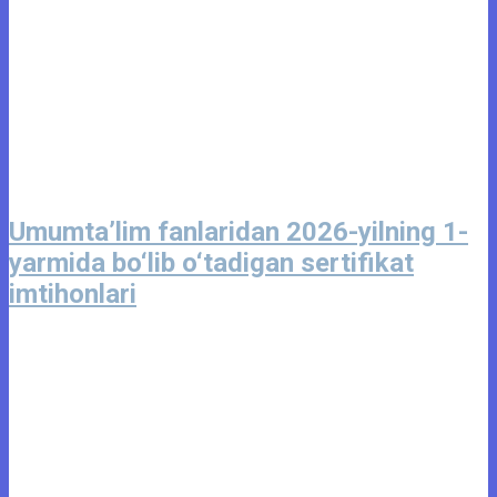
Umumta’lim fanlaridan 2026-yilning 1-
yarmida bo‘lib o‘tadigan sertifikat
imtihonlari