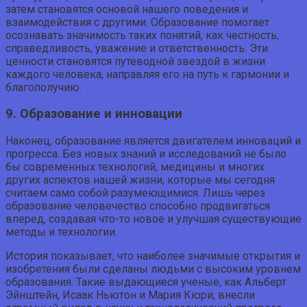
затем становятся основой нашего поведения и
взаимодействия с другими. Образование помогает
осознавать значимость таких понятий, как честность,
справедливость, уважение и ответственность. Эти
ценности становятся путеводной звездой в жизни
каждого человека, направляя его на путь к гармонии и
благополучию.
9. Образование и инновации
Наконец, образование является двигателем инноваций и
прогресса. Без новых знаний и исследований не было
бы современных технологий, медицины и многих
других аспектов нашей жизни, которые мы сегодня
считаем само собой разумеющимися. Лишь через
образование человечество способно продвигаться
вперед, создавая что-то новое и улучшая существующие
методы и технологии.
История показывает, что наиболее значимые открытия и
изобретения были сделаны людьми с высоким уровнем
образования. Такие выдающиеся ученые, как Альберт
Эйнштейн, Исаак Ньютон и Мария Кюри, внесли