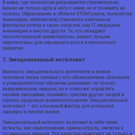
В мире, где технологии развиваются стремительно,
важно не только идти в ногу с ними, но и понимать их
основы. Образование в области STEM (наука, технологии,
инженерия, математика) становится ключевым
фактором успеха в таких отраслях, как IT, медицина,
инженерия и многих других. Те, кто обладают
технологической грамотностью, имеют лучшие
перспективы для карьерного роста и личностного
развития.
7. Эмоциональный интеллект
Важность эмоционального интеллекта в жизни
человека также связана с его образованием. Школьное
и университетское обучение развивает не только
академические навыки, но и помогает управлять
своими эмоциями, понимать чувства других людей и
строить здоровые взаимоотношения. Эмоциональный
интеллект — это ключевой фактор для успешной
карьеры и личной жизни.
Эмоциональный интеллект включает в себя такие
аспекты, как самосознание, самоконтроль, эмпатия и
социальные навыки. Эти качества помогают не только в