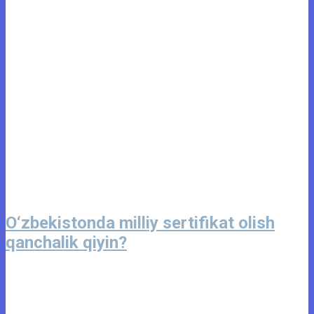
O‘zbekistonda milliy sertifikat olish
qanchalik qiyin?