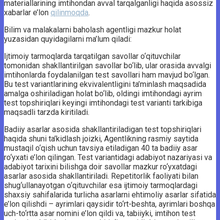
materiallarining imtihondan avval tarqalganligi haqida asossiz
xabarlar e’lon
qilinmoqda
.
Bilim va malakalarni baholash agentligi mazkur holat
yuzasidan quyidagilarni ma’lum qiladi:
Ijtimoiy tarmoqlarda tarqatilgan savollar o‘qituvchilar
tomonidan shakllantirilgan savollar bo‘lib, ular orasida avvalgi
imtihonlarda foydalanilgan test savollari ham mavjud bo‘lgan.
Bu test variantlarining ekvivalentligini ta’minlash maqsadida
amalga oshiriladigan holat bo‘lib, oldingi imtihondagi ayrim
test topshiriqlari keyingi imtihondagi test varianti tarkibiga
maqsadli tarzda kiritiladi.
Badiiy asarlar asosida shakllantiriladigan test topshiriqlari
haqida shuni ta’kidlash joizki, Agentlikning rasmiy saytida
mustaqil o‘qish uchun tavsiya etiladigan 40 ta badiiy asar
ro‘yxati e’lon qilingan. Test variantidagi adabiyot nazariyasi va
adabiyot tarixini bilishga doir savollar mazkur ro‘yxatdagi
asarlar asosida shakllantiriladi. Repetitorlik faoliyati bilan
shug‘ullanayotgan o‘qituvchilar esa ijtimoiy tarmoqlardagi
shaxsiy sahifalarida turlicha asarlarni ehtimoliy asarlar sifatida
e’lon qilishdi – ayrimlari qaysidir to‘rt-beshta, ayrimlari boshqa
uch-to‘rtta asar nomini e’lon qildi va, tabiiyki, imtihon test