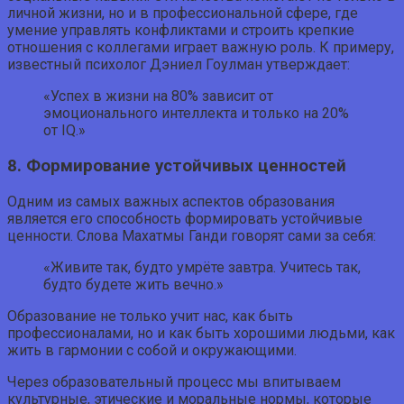
личной жизни, но и в профессиональной сфере, где
умение управлять конфликтами и строить крепкие
отношения с коллегами играет важную роль. К примеру,
известный психолог Дэниел Гоулман утверждает:
«Успех в жизни на 80% зависит от
эмоционального интеллекта и только на 20%
от IQ.»
8. Формирование устойчивых ценностей
Одним из самых важных аспектов образования
является его способность формировать устойчивые
ценности. Слова Махатмы Ганди говорят сами за себя:
«Живите так, будто умрёте завтра. Учитесь так,
будто будете жить вечно.»
Образование не только учит нас, как быть
профессионалами, но и как быть хорошими людьми, как
жить в гармонии с собой и окружающими.
Через образовательный процесс мы впитываем
культурные, этические и моральные нормы, которые