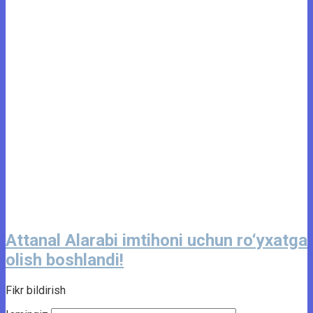
Attanal Alarabi imtihoni uchun ro‘yxatga
olish boshlandi!
Fikr bildirish