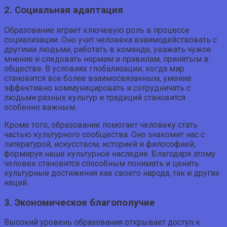
2. Социальная адаптация
Образование играет ключевую роль в процессе
социализации. Оно учит человека взаимодействовать с
другими людьми, работать в команде, уважать чужое
мнение и следовать нормам и правилам, принятым в
обществе. В условиях глобализации, когда мир
становится все более взаимосвязанным, умение
эффективно коммуницировать и сотрудничать с
людьми разных культур и традиций становится
особенно важным.
Кроме того, образование помогает человеку стать
частью культурного сообщества. Оно знакомит нас с
литературой, искусством, историей и философией,
формируя наше культурное наследие. Благодаря этому
человек становится способным понимать и ценить
культурные достижения как своего народа, так и других
наций.
3. Экономическое благополучие
Высокий уровень образования открывает доступ к