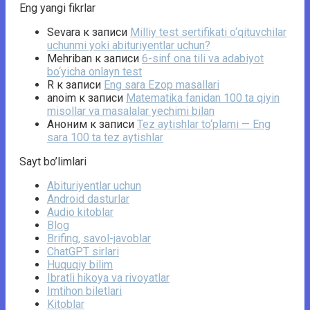
Eng yangi fikrlar
Sevara
к записи
Milliy test sertifikati o‘qituvchilar
uchunmi yoki abituriyentlar uchun?
Mehriban
к записи
6-sinf ona tili va adabiyot
bo‘yicha onlayn test
R
к записи
Eng sara Ezop masallari
anoim
к записи
Matematika fanidan 100 ta qiyin
misollar va masalalar yechimi bilan
Аноним
к записи
Tez aytishlar to‘plami — Eng
sara 100 ta tez aytishlar
Sayt bo’limlari
Abituriyentlar uchun
Android dasturlar
Audio kitoblar
Blog
Brifing, savol-javoblar
ChatGPT sirlari
Huquqiy bilim
Ibratli hikoya va rivoyatlar
Imtihon biletlari
Kitoblar