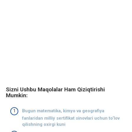
Sizni Ushbu Maqolalar Ham Qiziqtirishi
Mumkin:
Bugun matematika, kimyo va geografiya
fanlaridan milliy sertifikat sinovlari uchun to‘lov
qilishning oxirgi kuni