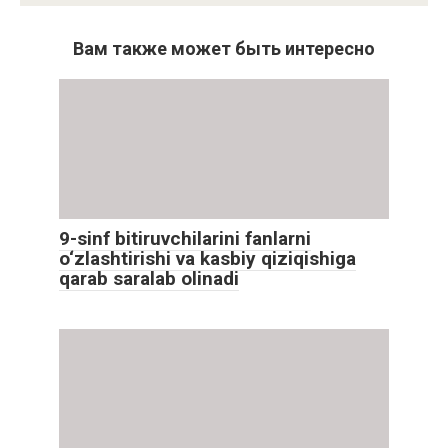
Вам также может быть интересно
9-sinf bitiruvchilarini fanlarni
o‘zlashtirishi va kasbiy qiziqishiga
qarab saralab olinadi