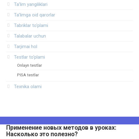
Ta’lim yangiliklari
Ta’limga oid qarorlar
Tabriklar to'plami
Talabalar uchun
Tarjimai hol
Testlar to‘plami
Onlayn testlar
PISA testlar
Texnika olami
Применение новых методов в уроках:
Насколько это полезно?