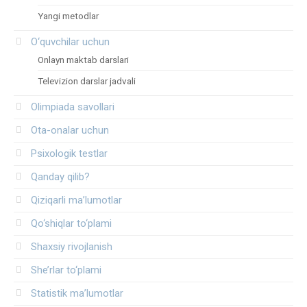
Yangi metodlar
O‘quvchilar uchun
Onlayn maktab darslari
Televizion darslar jadvali
Olimpiada savollari
Ota-onalar uchun
Psixologik testlar
Qanday qilib?
Qiziqarli ma’lumotlar
Qo‘shiqlar to‘plami
Shaxsiy rivojlanish
She’rlar to‘plami
Statistik ma’lumotlar