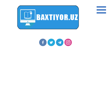
Перейти
к
контенту