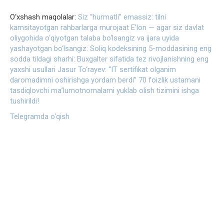
O‘xshash maqolalar:
Siz “hurmatli” emassiz: tilni
kamsitayotgan rahbarlarga murojaat
E’lon — agar siz davlat
oliygohida o‘qiyotgan talaba bo‘lsangiz va ijara uyida
yashayotgan bo‘lsangiz:
Soliq kodeksining 5-moddasining eng
sodda tildagi sharhi:
Buxgalter sifatida tez rivojlanishning eng
yaxshi usullari
Jasur To‘rayev: “IT sertifikat olganim
daromadimni oshirishga yordam berdi”
70 foizlik ustamani
tasdiqlovchi maʼlumotnomalarni yuklab olish tizimini ishga
tushirildi!
Telegramda o‘qish