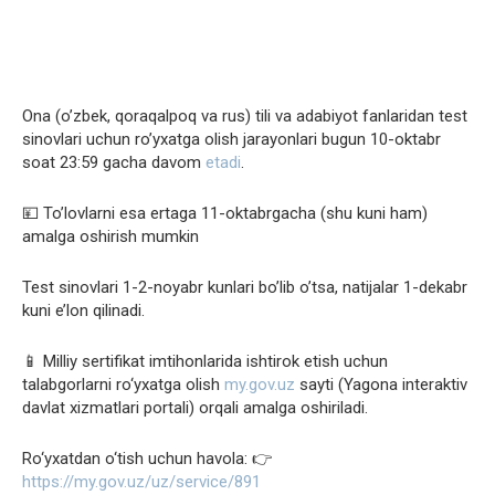
Ona (o’zbek, qoraqalpoq va rus) tili va adabiyot fanlaridan test
sinovlari uchun ro’yxatga olish jarayonlari bugun 10-oktabr
soat 23:59 gacha davom
etadi
.
💴 To’lovlarni esa ertaga 11-oktabrgacha (shu kuni ham)
amalga oshirish mumkin
Test sinovlari 1-2-noyabr kunlari bo’lib o’tsa, natijalar 1-dekabr
kuni e’lon qilinadi.
📱 Milliy sertifikat imtihonlarida ishtirok etish uchun
talabgorlarni ro‘yxatga olish
my.gov.uz
sayti (Yagona interaktiv
davlat xizmatlari portali) orqali amalga oshiriladi.
Ro‘yxatdan o‘tish uchun havola: 👉
https://my.gov.uz/uz/service/891