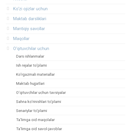
Ko‘zi ojizlar uchun
Maktab darsliklari
Mantiqiy savollar
Maqollar
O‘qituvchilar uchun
Dars ishlanmalar
Ish rejalar to‘plami
Ko‘rgazmali materiallar
Maktab hujjatlari
O‘qituvchilar uchun tavsiyalar
Sahna ko‘rinishlari to‘plami
Senariylar to‘plami
Ta’limga oid maqolalar
Ta’limga oid savol-javoblar