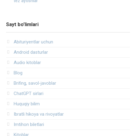
tez aytishlar
Sayt bo’limlari
Abituriyentlar uchun
Android dasturlar
Audio kitoblar
Blog
Brifing, savol-javoblar
ChatGPT sirlari
Huquqiy bilim
Ibratli hikoya va rivoyatlar
Imtihon biletlari
Kitoblar