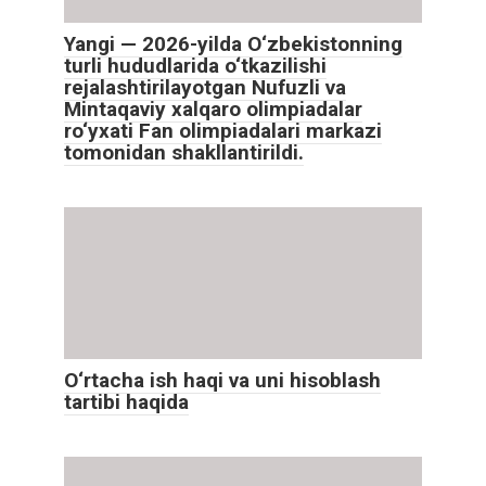
Yangi — 2026-yilda O‘zbekistonning
turli hududlarida o‘tkazilishi
rejalashtirilayotgan Nufuzli va
Mintaqaviy xalqaro olimpiadalar
ro‘yxati Fan olimpiadalari markazi
tomonidan shakllantirildi.
O‘rtacha ish haqi va uni hisoblash
tartibi haqida