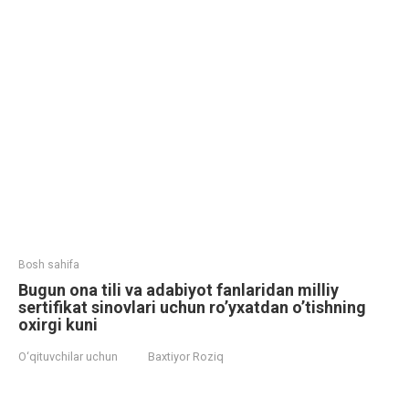
Bosh sahifa
Bugun ona tili va adabiyot fanlaridan milliy
sertifikat sinovlari uchun ro’yxatdan o’tishning
oxirgi kuni
O‘qituvchilar uchun
Baxtiyor Roziq