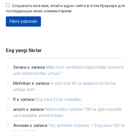
Сохранить моё имя, email и адрес сайта в этом браузере для
последующих моих комментариев.
Eng yangi fikrlar
Sevara
к записи
Milliy test sertifikati o‘qituvchilar uchunmi
yoki abituriyentlar uchun?
Mehriban
к записи
6-sinf ona tili va adabiyot bo‘yicha
onlayn test
R
к записи
Eng sara Ezop masallari
anoim
к записи
Matematika fanidan 100 ta qiyin misollar
va masalalar yechimi bilan
Аноним
к записи
Tez aytishlar to‘plami — Eng sara 100 ta