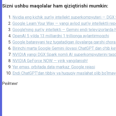
Sizni ushbu maqolalar ham qiziqtirishi mumkin:
Nvidia eng kichik sun’iy intellekt superkompyuteri — DGX 
Google Learn Your Way — yangi avlod sun’iy intellektli rep
Google’ning sun’iy intellekti — Gemini endi televizorlarda
OpenAI 5 yilda 13 milliardni 1 trillionga aylantirmoqchi
Google batareyani tez tugatadigan ilovalarga qarshi chora 
Birinchi marta Google Gemini ilovasi ChatGPT dan o’tib ket
NVIDIA yangi DGX Spark nomli AI superkompyuterini taqd
NVIDIA GeForce NOW — yirik yangilanish!
Yer emas, orbitada data-markaz: Google rejasi
Endi ChatGPT’dan tibbiy va huquqiy maslahat olib bo‘lmay
Рейтинг