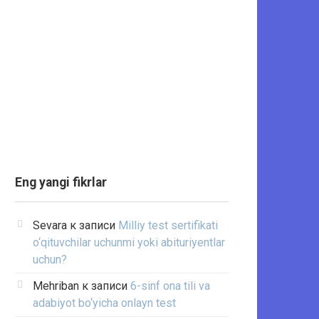
Eng yangi fikrlar
Sevara
к записи
Milliy test sertifikati
o‘qituvchilar uchunmi yoki abituriyentlar
uchun?
Mehriban
к записи
6-sinf ona tili va
adabiyot bo‘yicha onlayn test