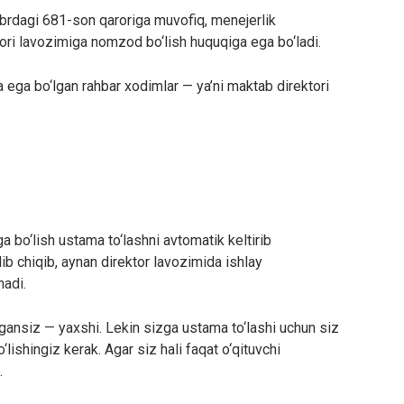
brdagi 681-son qaroriga muvofiq, menejerlik
ori lavozimiga nomzod bo‘lish huquqiga ega bo‘ladi.
a ega bo‘lgan rahbar xodimlar — ya’ni maktab direktori
ga bo‘lish ustama to‘lashni avtomatik keltirib
ib chiqib, aynan direktor lavozimida ishlay
nadi.
olgansiz — yaxshi. Lekin sizga ustama to‘lashi uchun siz
lishingiz kerak. Agar siz hali faqat o‘qituvchi
.