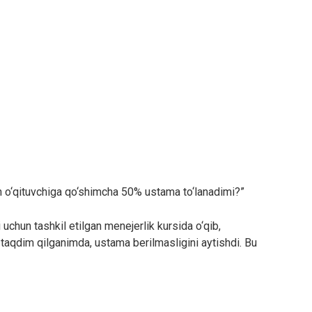
an o‘qituvchiga qo‘shimcha 50% ustama to‘lanadimi?”
uchun tashkil etilgan menejerlik kursida o‘qib,
i taqdim qilganimda, ustama berilmasligini aytishdi. Bu