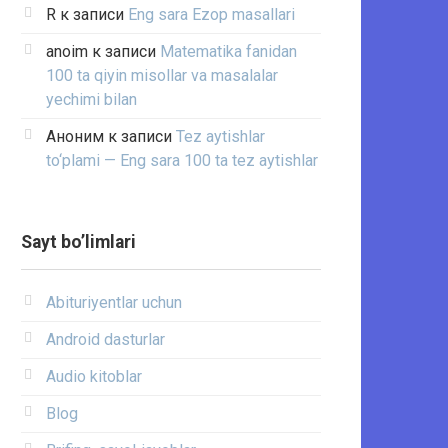
R
к записи
Eng sara Ezop masallari
anoim
к записи
Matematika fanidan
100 ta qiyin misollar va masalalar
yechimi bilan
Аноним
к записи
Tez aytishlar
to‘plami — Eng sara 100 ta tez aytishlar
Sayt bo’limlari
Abituriyentlar uchun
Android dasturlar
Audio kitoblar
Blog