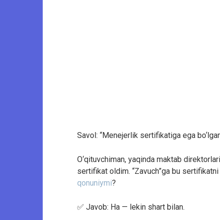
Savol: “Menejerlik sertifikatiga ega bo‘lg
O‘qituvchiman, yaqinda maktab direktorlari 
sertifikat oldim. “Zavuch”ga bu sertifikatn
qonuniymi
?
✅ Javob: Ha — lekin shart bilan.