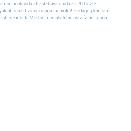
amasini olishda attestatsiya qoidalari
70 foizlik
klab olish tizimini ishga tushirildi!
Pedagog kadrlarni
shlar kiritildi.
Maktab maslahatchisi vazifalari: qisqa