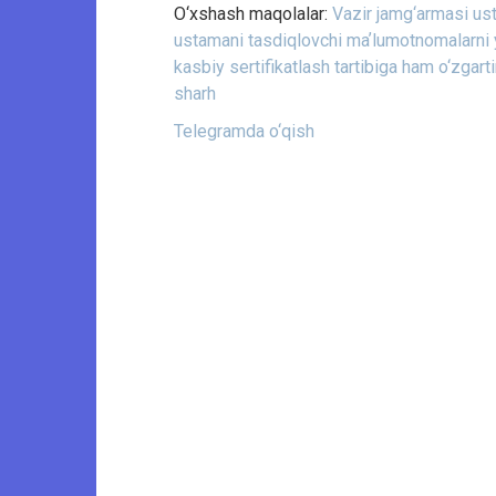
O‘xshash maqolalar:
Vazir jamg‘armasi ust
ustamani tasdiqlovchi maʼlumotnomalarni yu
kasbiy sertifikatlash tartibiga ham o‘zgartiri
sharh
Telegramda o‘qish