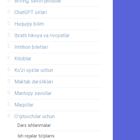
Brifing, savol-javoblar
ChatGPT sirlari
Huquqiy bilim
Ibratli hikoya va rivoyatlar
Imtihon biletlari
Kitoblar
Ko‘zi ojizlar uchun
Maktab darsliklari
Mantiqiy savollar
Maqollar
O‘qituvchilar uchun
Dars ishlanmalar
Ish rejalar to‘plami