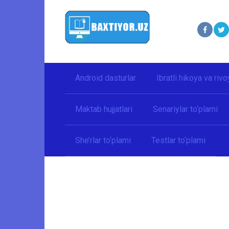
Перейти
к
контенту
Android dasturlar
Ibratli hikoya va rivo
Maktab hujjatlari
Senariylar to‘plami
She’rlar to‘plami
Testlar to‘plami