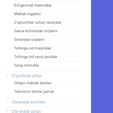
Ko‘rgazmali materiallar
Maktab hujjatlari
O‘qituvchilar uchun tavsiyalar
Sahna ko‘rinishlari to‘plami
Senariylar to‘plami
Ta’limga oid maqolalar
Ta’limga oid savol-javoblar
Yangi metodlar
O‘quvchilar uchun
Onlayn maktab darslari
Televizion darslar jadvali
Olimpiada savollari
Ota-onalar uchun