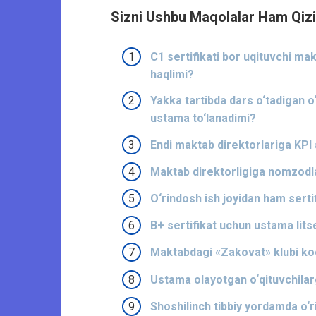
Sizni Ushbu Maqolalar Ham Qizi
C1 sertifikati bor uqituvchi 
haqlimi?
Yakka tartibda dars o‘tadigan o‘
ustama to‘lanadimi?
Endi maktab direktorlariga KPI 
Maktab direktorligiga nomzodlar
O‘rindosh ish joyidan ham sert
B+ sertifikat uchun ustama lit
Maktabdagi «Zakovat» klubi ko
Ustama olayotgan o‘qituvchilar
Shoshilinch tibbiy yordamda o‘r