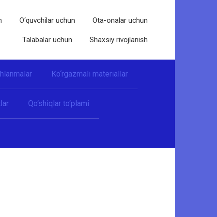
n
O‘quvchilar uchun
Ota-onalar uchun
Talabalar uchun
Shaxsiy rivojlanish
shlanmalar
Ko‘rgazmali materiallar
lar
Qo‘shiqlar to‘plami