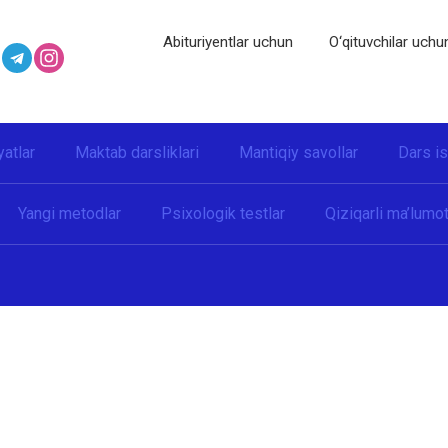
Abituriyentlar uchun
O‘qituvchilar uchu
yatlar
Maktab darsliklari
Mantiqiy savollar
Dars i
Yangi metodlar
Psixologik testlar
Qiziqarli ma’lumot