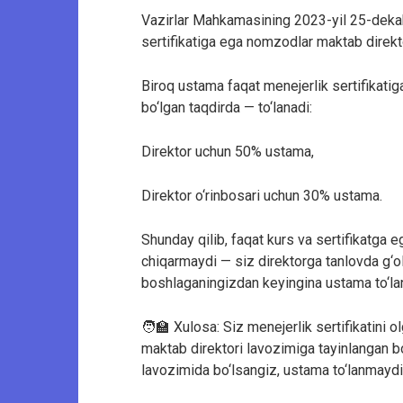
Vazirlar Mahkamasining 2023-yil 25-deka
sertifikatiga ega nomzodlar maktab direkt
Biroq ustama faqat menejerlik sertifikatig
bo‘lgan taqdirda — to‘lanadi:
Direktor uchun 50% ustama,
Direktor o‘rinbosari uchun 30% ustama.
Shunday qilib, faqat kurs va sertifikatga e
chiqarmaydi — siz direktorga tanlovda g‘ol
boshlaganingizdan keyingina ustama to‘la
🧑‍🏫 Xulosa: Siz menejerlik sertifikatini 
maktab direktori lavozimiga tayinlangan bo‘
lavozimida bo‘lsangiz, ustama to‘lanmaydi