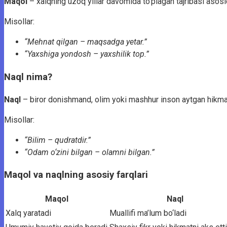
Maqol
– xalqning uzoq yillar davomida to‘plagan tajribasi asosida
Misollar:
“Mehnat qilgan – maqsadga yetar.”
“Yaxshiga yondosh – yaxshilik top.”
Naql nima?
Naql
– biror donishmand, olim yoki mashhur inson aytgan hikmatli
Misollar:
“Bilim – qudratdir.”
“Odam o‘zini bilgan – olamni bilgan.”
Maqol va naqlning asosiy farqlari
Maqol
Naql
Xalq yaratadi
Muallifi ma’lum bo‘ladi