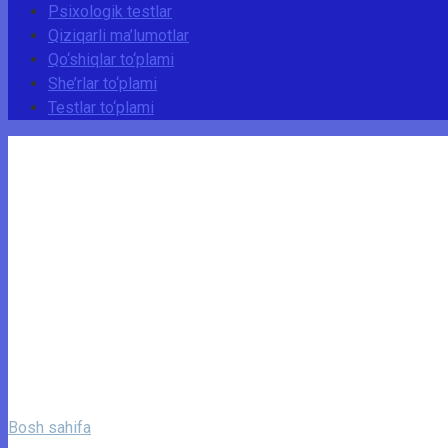
Psixologik testlar
Qiziqarli ma’lumotlar
Qo‘shiqlar to‘plami
She’rlar to‘plami
Testlar to‘plami
Bosh sahifa