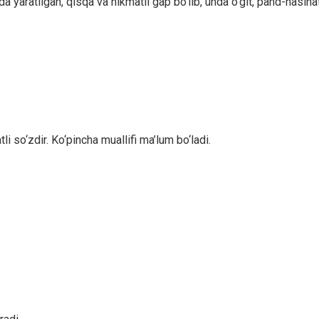
 yaratilgan, qisqa va hikmatli gap bo‘lib, unda o‘git, pand-nasihat 
 so‘zdir. Ko‘pincha muallifi ma’lum bo‘ladi.