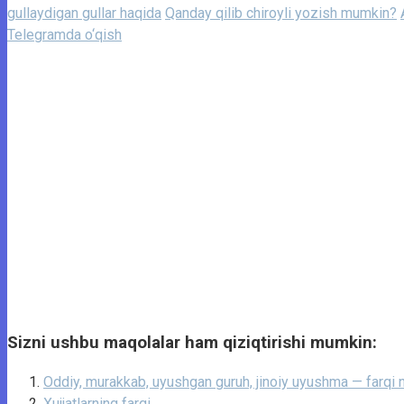
gullaydigan gullar haqida
Qanday qilib chiroyli yozish mumkin?
Telegramda o‘qish
Sizni ushbu maqolalar ham qiziqtirishi mumkin:
Oddiy, murakkab, uyushgan guruh, jinoiy uyushma — farqi
Xujjatlarning farqi