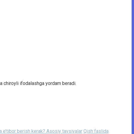
va chiroyli ifodalashga yordam beradi.
 e’tibor berish kerak? Asosiy tavsiyalar
Qish faslida