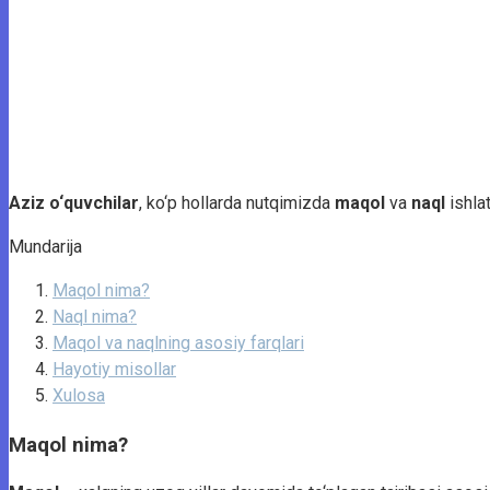
Aziz o‘quvchilar
, ko‘p hollarda nutqimizda
maqol
va
naql
ishla
Mundarija
Maqol nima?
Naql nima?
Maqol va naqlning asosiy farqlari
Hayotiy misollar
Xulosa
Maqol nima?