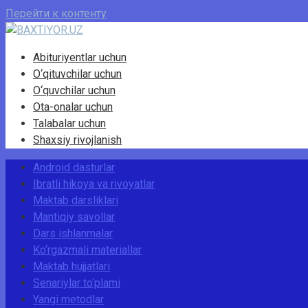
Перейти к контенту
Abituriyentlar uchun
O‘qituvchilar uchun
O‘quvchilar uchun
Ota-onalar uchun
Talabalar uchun
Shaxsiy rivojlanish
Android dasturlar
Ibratli hikoya va rivoyatlar
Maktab darsliklari
Mantiqiy savollar
Dars ishlanmalar
Ko‘rgazmali materiallar
Maktab hujjatlari
Senariylar to‘plami
Yangi metodlar