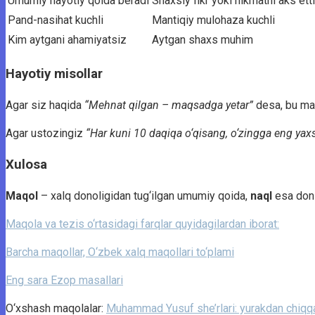
Umumiy hayotiy qoida beradi
Shaxsiy fikr yoki hikmatni aks etti
Pand-nasihat kuchli
Mantiqiy mulohaza kuchli
Kim aytgani ahamiyatsiz
Aytgan shaxs muhim
Hayotiy misollar
Agar siz haqida
“Mehnat qilgan – maqsadga yetar”
desa, bu ma
Agar ustozingiz
“Har kuni 10 daqiqa o‘qisang, o‘zingga eng ya
Xulosa
Maqol
– xalq donoligidan tug‘ilgan umumiy qoida,
naql
esa doni
Maqola va tezis o‘rtasidagi farqlar quyidagilardan iborat:
Barcha maqollar, O‘zbek xalq maqollari to‘plami
Eng sara Ezop masallari
O‘xshash maqolalar:
Muhammad Yusuf she’rlari: yurakdan chiqq