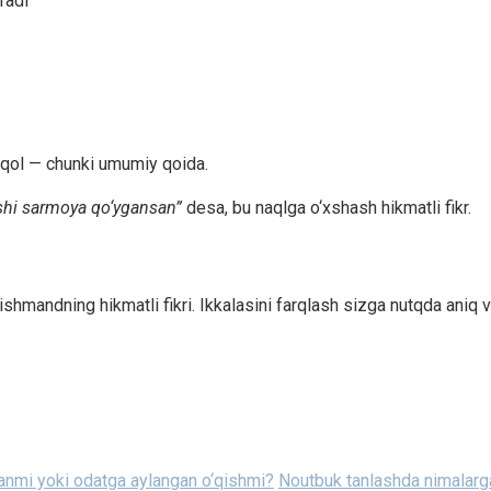
radi
qol — chunki umumiy qoida.
xshi sarmoya qo‘ygansan”
desa, bu naqlga o‘xshash hikmatli fikr.
shmandning hikmatli fikri. Ikkalasini farqlash sizga nutqda aniq 
anmi yoki odatga aylangan o‘qishmi?
Noutbuk tanlashda nimalarga