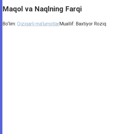
Maqol va Naqlning Farqi
Bo‘lim:
Qiziqarli ma’lumotlar
Muallif:
Baxtiyor Roziq