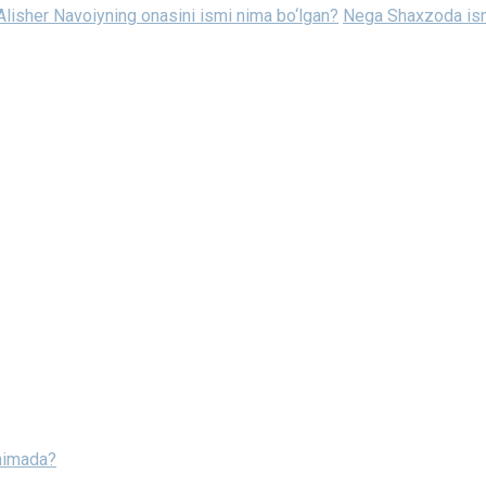
Alisher Navoiyning onasini ismi nima bo‘lgan?
Nega Shaxzoda ismi
 nimada?