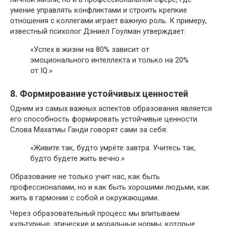
умение управлять конфликтами и строить крепкие
отношения с коллегами играет важную роль. К примеру,
известный психолог Дэниел Гоулман утверждает:
«Успех в жизни на 80% зависит от
эмоционального интеллекта и только на 20%
от IQ.»
8. Формирование устойчивых ценностей
Одним из самых важных аспектов образования является
его способность формировать устойчивые ценности.
Слова Махатмы Ганди говорят сами за себя:
«Живите так, будто умрёте завтра. Учитесь так,
будто будете жить вечно.»
Образование не только учит нас, как быть
профессионалами, но и как быть хорошими людьми, как
жить в гармонии с собой и окружающими.
Через образовательный процесс мы впитываем
культурные, этические и моральные нормы, которые