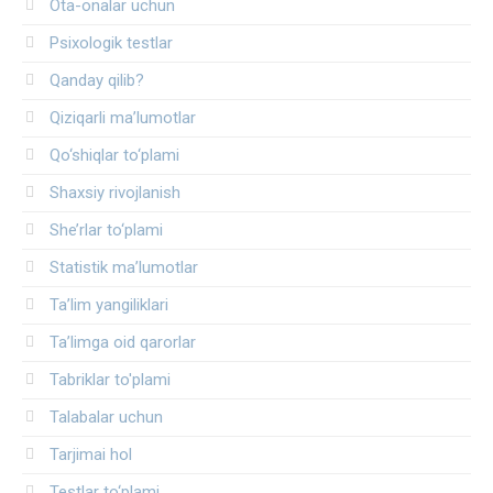
Ota-onalar uchun
Psixologik testlar
Qanday qilib?
Qiziqarli ma’lumotlar
Qo‘shiqlar to‘plami
Shaxsiy rivojlanish
She’rlar to‘plami
Statistik ma’lumotlar
Ta’lim yangiliklari
Ta’limga oid qarorlar
Tabriklar to'plami
Talabalar uchun
Tarjimai hol
Testlar to‘plami