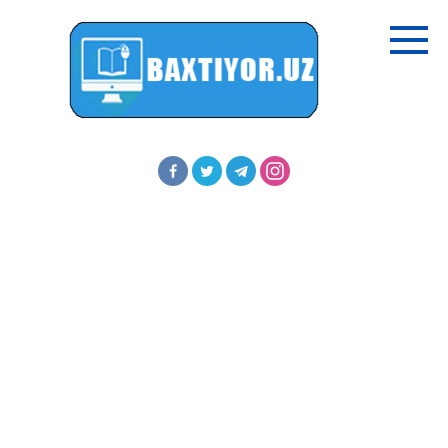
Перейти
к
контенту