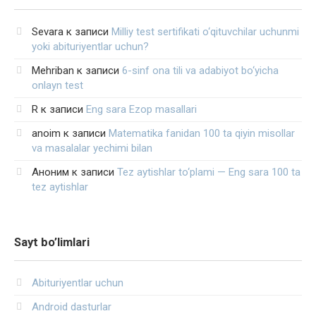
Sevara
к записи
Milliy test sertifikati o‘qituvchilar uchunmi
yoki abituriyentlar uchun?
Mehriban
к записи
6-sinf ona tili va adabiyot bo‘yicha
onlayn test
R
к записи
Eng sara Ezop masallari
anoim
к записи
Matematika fanidan 100 ta qiyin misollar
va masalalar yechimi bilan
Аноним
к записи
Tez aytishlar to‘plami — Eng sara 100 ta
tez aytishlar
Sayt bo’limlari
Abituriyentlar uchun
Android dasturlar