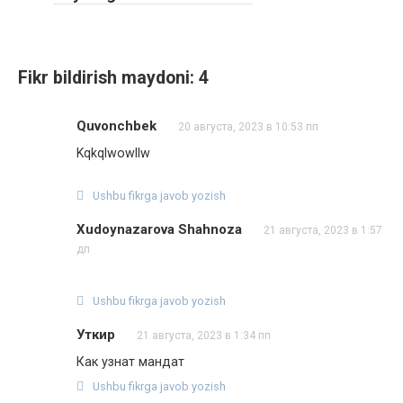
Fikr bildirish maydoni: 4
Quvonchbek
20 августа, 2023 в 10:53 пп
Kqkqlwowllw
Ushbu fikrga javob yozish
Xudoynazarova Shahnoza
21 августа, 2023 в 1:57
дп
Ushbu fikrga javob yozish
Уткир
21 августа, 2023 в 1:34 пп
Как узнат мандат
Ushbu fikrga javob yozish