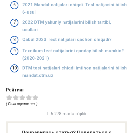
2021 Mandat natijalari chiqdi. Test natijasini bilish
6-usul
2022 DTM yakuniy natijalarini bilish tartibi,
usullari
Qabul 2023 Test natijalari qachon chiqadi?
Texnikum test natijalarini qanday bilish mumkin?
(2020-2021)
DTM test natijalari chiqdi imtihon natijalarini bilish
mandat.dtm.uz
Рейтинг
( Пока оценок нет )
6 278 marta o'qildi
Понравилась статья? Поделиться с