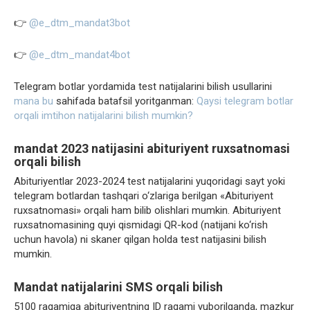
👉
@e_dtm_mandat3bot
👉
@e_dtm_mandat4bot
Telegram botlar yordamida test natijalarini bilish usullarini
mana bu
sahifada batafsil yoritganman:
Qaysi telegram botlar
orqali imtihon natijalarini bilish mumkin?
mandat 2023 natijasini abituriyent ruxsatnomasi
orqali bilish
Abituriyentlar 2023-2024 test natijalarini yuqoridagi sayt yoki
telegram botlardan tashqari o‘zlariga berilgan «Abituriyent
ruxsatnomasi» orqali ham bilib olishlari mumkin. Abituriyent
ruxsatnomasining quyi qismidagi QR-kod (natijani ko‘rish
uchun havola) ni skaner qilgan holda test natijasini bilish
mumkin.
Mandat natijalarini SMS orqali bilish
5100 raqamiga abituriyentning ID raqami yuborilganda, mazkur