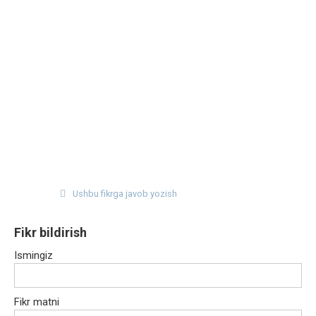
Ushbu fikrga javob yozish
Fikr bildirish
Ismingiz
Fikr matni