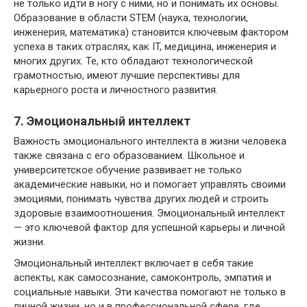
не только идти в ногу с ними, но и понимать их основы.
Образование в области STEM (наука, технологии,
инженерия, математика) становится ключевым фактором
успеха в таких отраслях, как IT, медицина, инженерия и
многих других. Те, кто обладают технологической
грамотностью, имеют лучшие перспективы для
карьерного роста и личностного развития.
7. Эмоциональный интеллект
Важность эмоционального интеллекта в жизни человека
также связана с его образованием. Школьное и
университетское обучение развивает не только
академические навыки, но и помогает управлять своими
эмоциями, понимать чувства других людей и строить
здоровые взаимоотношения. Эмоциональный интеллект
— это ключевой фактор для успешной карьеры и личной
жизни.
Эмоциональный интеллект включает в себя такие
аспекты, как самосознание, самоконтроль, эмпатия и
социальные навыки. Эти качества помогают не только в
личной жизни, но и в профессиональной сфере, где