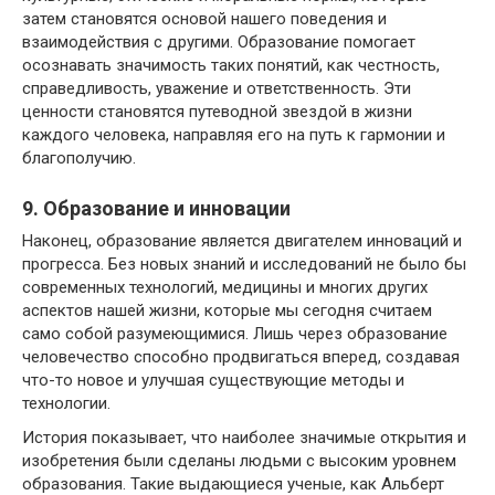
затем становятся основой нашего поведения и
взаимодействия с другими. Образование помогает
осознавать значимость таких понятий, как честность,
справедливость, уважение и ответственность. Эти
ценности становятся путеводной звездой в жизни
каждого человека, направляя его на путь к гармонии и
благополучию.
9. Образование и инновации
Наконец, образование является двигателем инноваций и
прогресса. Без новых знаний и исследований не было бы
современных технологий, медицины и многих других
аспектов нашей жизни, которые мы сегодня считаем
само собой разумеющимися. Лишь через образование
человечество способно продвигаться вперед, создавая
что-то новое и улучшая существующие методы и
технологии.
История показывает, что наиболее значимые открытия и
изобретения были сделаны людьми с высоким уровнем
образования. Такие выдающиеся ученые, как Альберт