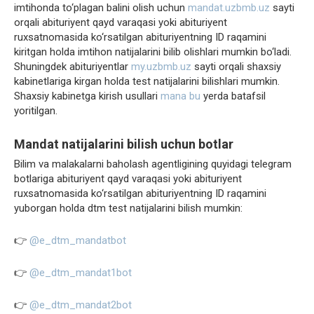
imtihonda to‘plagan balini olish uchun
mandat.uzbmb.uz
sayti
orqali abituriyent qayd varaqasi yoki abituriyent
ruxsatnomasida ko‘rsatilgan abituriyentning ID raqamini
kiritgan holda imtihon natijalarini bilib olishlari mumkin bo‘ladi.
Shuningdek abituriyentlar
my.uzbmb.uz
sayti orqali shaxsiy
kabinetlariga kirgan holda test natijalarini bilishlari mumkin.
Shaxsiy kabinetga kirish usullari
mana bu
yerda batafsil
yoritilgan.
Mandat natijalarini bilish uchun botlar
Bilim va malakalarni baholash agentligining quyidagi telegram
botlariga abituriyent qayd varaqasi yoki abituriyent
ruxsatnomasida ko‘rsatilgan abituriyentning ID raqamini
yuborgan holda dtm test natijalarini bilish mumkin:
👉
@e_dtm_mandatbot
👉
@e_dtm_mandat1bot
👉
@e_dtm_mandat2bot