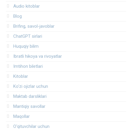
Audio kitoblar
Blog
Brifing, savol-javoblar
ChatGPT sirlari
Huquqiy bilim
Ibratli hikoya va rivoyatlar
Imtihon biletlari
Kitoblar
Ko‘zi ojizlar uchun
Maktab darsliklari
Mantiqiy savollar
Maqollar
O‘qituvchilar uchun