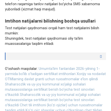
telefon raqamiga tanlov natijalari bo‘yicha SMS xabarnoma
yuboriladi (xizmat haqi mavjud).
Imtihon natijalarni bilishning boshqa usullari
Test natijalari qaydnomasi orqali ham test natijalarini bilish
mumkin:
Shuningdek, test natijalari qaydnomasi oliy ta’lim
muassasalariga taqdim etiladi.
O‘xshash maqolalar:
Umumta’lim fanlaridan 2026-yilning 1-
yarmida bo‘lib o‘tadigan sertifikat imtihonlari
Xorijiy va nodavlat
OTMlarning davlat granti uchun ruxsatnomalar e’lon qilindi
Shaharsozlik va uy-joy kommunal xo‘jaligi sohalari
mutaxassislariga sertifikat berish bo‘yicha test sinovlari
o‘tkazildi
Shaharsozlik va uy-joy kommunal xo‘jaligi sohalari
mutaxassislariga sertifikat berish bo‘yicha test sinovlari
o‘tkazildi
Chet tili imtihoni (ko‘zi ojizlar) uchun ruxsatnomalar
taqdim etildi
Ko‘zi ojiz shaxslar uchun o‘tkazilgan chet tilidan