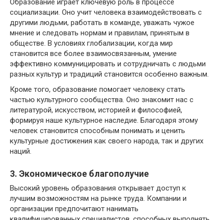
Образование играет ключевую роль в процессе
социализации. Оно учит человека взаимодействовать с
другими людьми, работать в команде, уважать чужое
мнение и следовать нормам и правилам, принятым в
обществе. В условиях глобализации, когда мир
становится все более взаимосвязанным, умение
эффективно коммуницировать и сотрудничать с людьми
разных культур и традиций становится особенно важным.
Кроме того, образование помогает человеку стать
частью культурного сообщества. Оно знакомит нас с
литературой, искусством, историей и философией,
формируя наше культурное наследие. Благодаря этому
человек становится способным понимать и ценить
культурные достижения как своего народа, так и других
наций.
3. Экономическое благополучие
Высокий уровень образования открывает доступ к
лучшим возможностям на рынке труда. Компании и
организации предпочитают нанимать
квалифицированных специалистов, способных выполнять