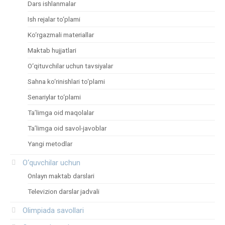
Dars ishlanmalar
Ish rejalar to‘plami
Ko‘rgazmali materiallar
Maktab hujjatlari
O‘qituvchilar uchun tavsiyalar
Sahna ko‘rinishlari to‘plami
Senariylar to‘plami
Ta’limga oid maqolalar
Ta’limga oid savol-javoblar
Yangi metodlar
O‘quvchilar uchun
Onlayn maktab darslari
Televizion darslar jadvali
Olimpiada savollari