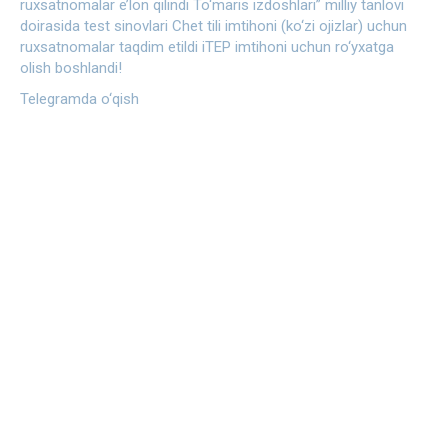
ruxsatnomalar e’lon qilindi
To‘maris izdoshlari” milliy tanlovi
doirasida test sinovlari
Chet tili imtihoni (ko‘zi ojizlar) uchun
ruxsatnomalar taqdim etildi
iTEP imtihoni uchun ro‘yxatga
olish boshlandi!
Telegramda o‘qish