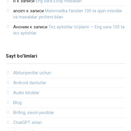
R
к записи
Eng sara Ezop masallari
anoim
к записи
Matematika fanidan 100 ta qiyin misollar
va masalalar yechimi bilan
Аноним
к записи
Tez aytishlar to‘plami — Eng sara 100 ta
tez aytishlar
Sayt bo’limlari
Abituriyentlar uchun
Android dasturlar
Audio kitoblar
Blog
Brifing, savol-javoblar
ChatGPT sirlari