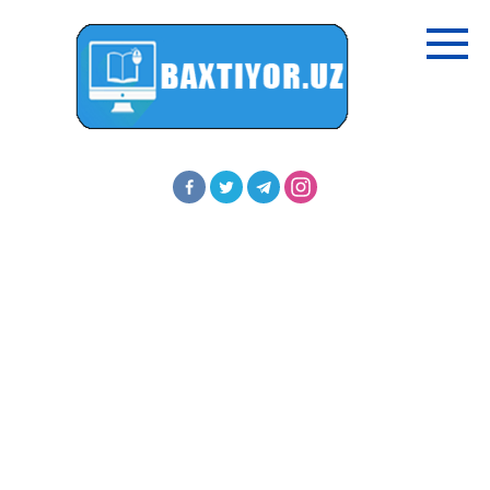
Перейти
к
контенту