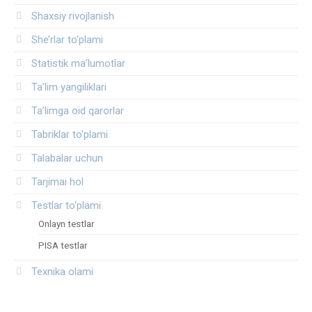
Shaxsiy rivojlanish
She’rlar to‘plami
Statistik ma’lumotlar
Ta’lim yangiliklari
Ta’limga oid qarorlar
Tabriklar to'plami
Talabalar uchun
Tarjimai hol
Testlar to‘plami
Onlayn testlar
PISA testlar
Texnika olami