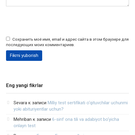
Сохранить моё имя, email и адрес сайта в этом браузере для
последующих моих комментариев.
Eng yangi fikrlar
Sevara
к записи
Milliy test sertifikati o‘qituvchilar uchunmi
yoki abituriyentlar uchun?
Mehriban
к записи
6-sinf ona tili va adabiyot bo‘yicha
onlayn test