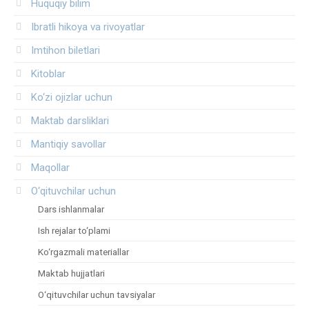
Huquqiy bilim
Ibratli hikoya va rivoyatlar
Imtihon biletlari
Kitoblar
Ko‘zi ojizlar uchun
Maktab darsliklari
Mantiqiy savollar
Maqollar
O‘qituvchilar uchun
Dars ishlanmalar
Ish rejalar to‘plami
Ko‘rgazmali materiallar
Maktab hujjatlari
O‘qituvchilar uchun tavsiyalar