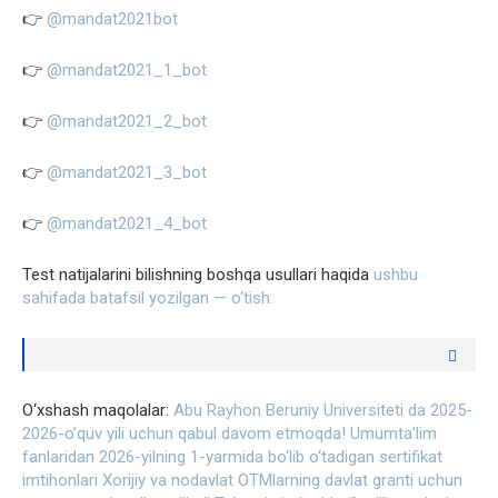
👉
@mandat2021bot
👉
@mandat2021_1_bot
👉
@mandat2021_2_bot
👉
@mandat2021_3_bot
👉
@mandat2021_4_bot
Test natijalarini bilishning boshqa usullari haqida
ushbu
sahifada batafsil yozilgan — o‘tish.
O‘xshash maqolalar:
Abu Rayhon Beruniy Universiteti da 2025-
2026-o’quv yili uchun qabul davom etmoqda!
Umumta’lim
fanlaridan 2026-yilning 1-yarmida bo‘lib o‘tadigan sertifikat
imtihonlari
Xorijiy va nodavlat OTMlarning davlat granti uchun