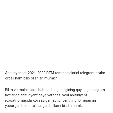
Abituriyentlar 2021-2022 DTM test natijalarini telegram botlar
orqali ham bilib olishlari mumkin.
Bilim va malakalarni baholash agentligining quyidagi telegram
botlariga abituriyent qayd varaqasi yoki abituriyent
ruxsatnomasida ko‘rsatilgan abituriyentning ID raqamini
yuborgan holda to‘plangan ballarni bilish mumkin: