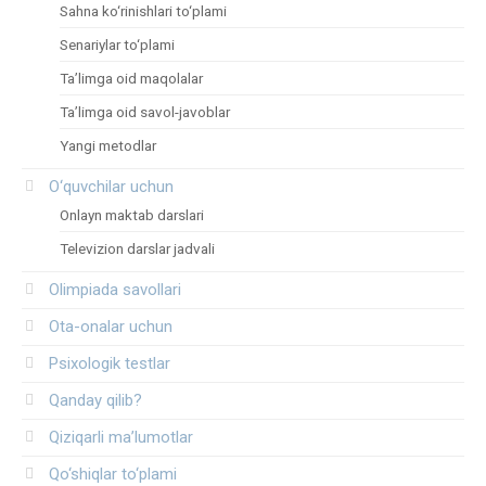
Sahna ko‘rinishlari to‘plami
Senariylar to‘plami
Ta’limga oid maqolalar
Ta’limga oid savol-javoblar
Yangi metodlar
O‘quvchilar uchun
Onlayn maktab darslari
Televizion darslar jadvali
Olimpiada savollari
Ota-onalar uchun
Psixologik testlar
Qanday qilib?
Qiziqarli ma’lumotlar
Qo‘shiqlar to‘plami