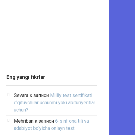
Eng yangi fikrlar
Sevara
к записи
Milliy test sertifikati
o‘qituvchilar uchunmi yoki abituriyentlar
uchun?
Mehriban
к записи
6-sinf ona tili va
adabiyot bo‘yicha onlayn test