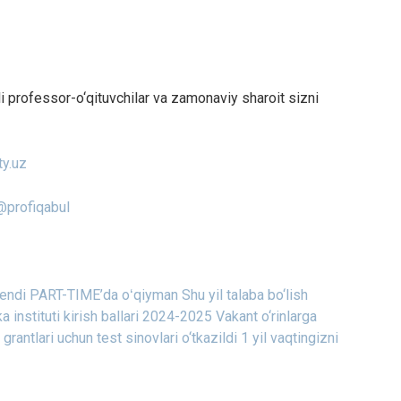
hli professor-o‘qituvchilar va zamonaviy sharoit sizni
ty.uz
@profiqabul
i, endi PART-TIME’da oʻqiyman
Shu yil talaba bo‘lish
 instituti kirish ballari 2024-2025
Vakant o‘rinlarga
grantlari uchun test sinovlari o‘tkazildi
1 yil vaqtingizni