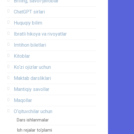
Brifing, savol-javoblar
ChatGPT sirlari
Huquqiy bilim
Ibratli hikoya va rivoyatlar
Imtihon biletlari
Kitoblar
Ko‘zi ojizlar uchun
Maktab darsliklari
Mantiqiy savollar
Maqollar
O‘qituvchilar uchun
Dars ishlanmalar
Ish rejalar to‘plami