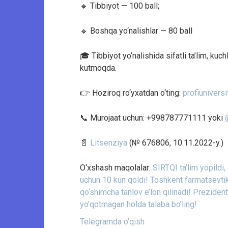
🔹 Tibbiyot — 100 ball;
🔹 Boshqa yo‘nalishlar — 80 ball
🎓 Tibbiyot yo‘nalishida sifatli ta’lim, kuc
kutmoqda.
👉 Hoziroq ro‘yxatdan o‘ting:
profiuniversi
📞 Murojaat uchun: +998787771111 yoki
📄
Litsenziya
(№ 676806, 10.11.2022-y.)
O‘xshash maqolalar:
SIRTQI ta’lim yopild
uchun 10 kun qoldi!
Toshkent farmatsevtika
qo‘shimcha tanlov e’lon qilinadi!
Prezident 
yo’qotmagan holda talaba bo’ling!
Telegramda o‘qish