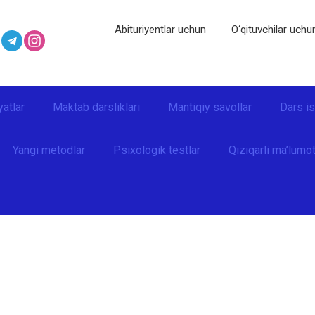
Abituriyentlar uchun
O‘qituvchilar uchu
yatlar
Maktab darsliklari
Mantiqiy savollar
Dars i
Yangi metodlar
Psixologik testlar
Qiziqarli ma’lumot