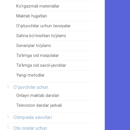
Ko‘rgazmali materiallar
Maktab hujjatlari
O‘qituvchilar uchun tavsiyalar
Sahna ko‘rinishlari to‘plami
Senariylar to‘plami
Ta’limga oid maqolalar
Ta’limga oid savol-javoblar
Yangi metodlar
O‘quvchilar uchun
Onlayn maktab darslari
Televizion darslar jadvali
Olimpiada savollari
Ota-onalar uchun