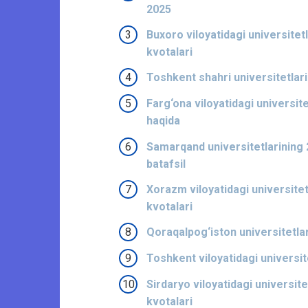
2025
Buxoro viloyatidagi universitetl
kvotalari
Toshkent shahri universitetlarin
Farg‘ona viloyatidagi universite
haqida
Samarqand universitetlarining 20
batafsil
Xorazm viloyatidagi universitetl
kvotalari
Qoraqalpog‘iston universitetlari
Toshkent viloyatidagi universite
Sirdaryo viloyatidagi universite
kvotalari