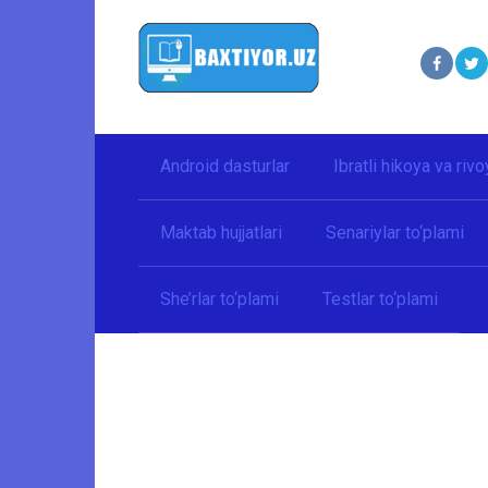
Перейти
к
контенту
Android dasturlar
Ibratli hikoya va rivo
Maktab hujjatlari
Senariylar to‘plami
She’rlar to‘plami
Testlar to‘plami