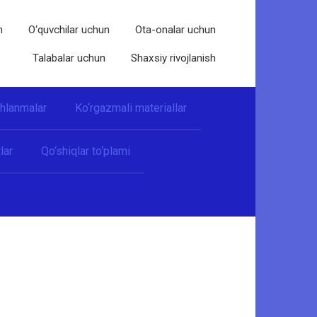
n
O‘quvchilar uchun
Ota-onalar uchun
Talabalar uchun
Shaxsiy rivojlanish
shlanmalar
Ko‘rgazmali materiallar
lar
Qo‘shiqlar to‘plami