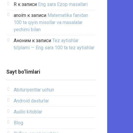
R
к записи
Eng sara Ezop masallari
anoim
к записи
Matematika fanidan
100 ta qiyin misollar va masalalar
yechimi bilan
Аноним
к записи
Tez aytishlar
to‘plami — Eng sara 100 ta tez aytishlar
Sayt bo’limlari
Abituriyentlar uchun
Android dasturlar
Audio kitoblar
Blog