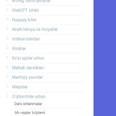
Brifing, savol-javoblar
ChatGPT sirlari
Huquqiy bilim
Ibratli hikoya va rivoyatlar
Imtihon biletlari
Kitoblar
Ko‘zi ojizlar uchun
Maktab darsliklari
Mantiqiy savollar
Maqollar
O‘qituvchilar uchun
Dars ishlanmalar
Ish rejalar to‘plami