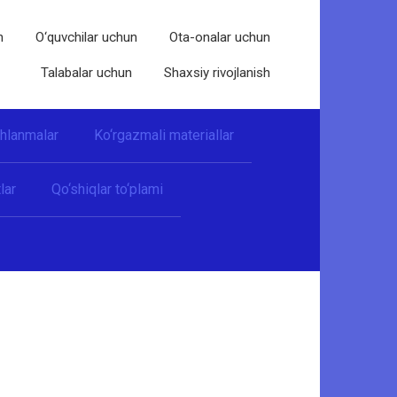
n
O‘quvchilar uchun
Ota-onalar uchun
Talabalar uchun
Shaxsiy rivojlanish
shlanmalar
Ko‘rgazmali materiallar
lar
Qo‘shiqlar to‘plami