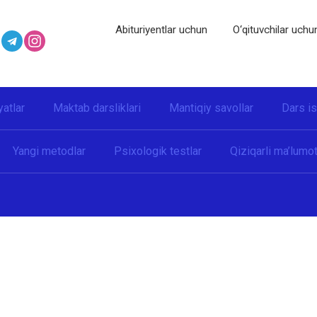
Abituriyentlar uchun
O‘qituvchilar uchu
yatlar
Maktab darsliklari
Mantiqiy savollar
Dars i
Yangi metodlar
Psixologik testlar
Qiziqarli ma’lumot