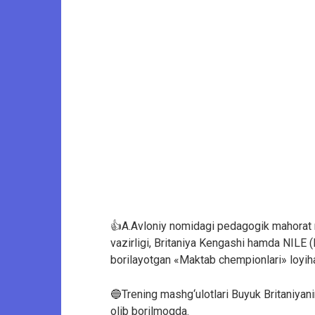
👍A.Avloniy nomidagi pedagogik mahorat mi
vazirligi, Britaniya Kengashi hamda NILE (No
borilayotgan «Maktab chempionlari» loyiha
🔵Trening mashg‘ulotlari Buyuk Britaniyan
olib borilmoqda.