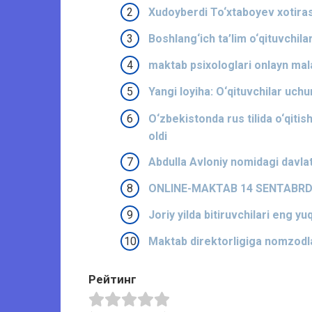
Xudoyberdi To‘xtaboyev xotirasi
Boshlang‘ich ta’lim o‘qituvchila
maktab psixologlari onlayn mal
Yangi loyiha: O‘qituvchilar uchun
O‘zbekistonda rus tilida o‘qitish
oldi
Abdulla Avloniy nomidagi davlat
ONLINE-MAKTAB 14 SENTABRDA
Joriy yilda bitiruvchilari eng y
Maktab direktorligiga nomzodla
Рейтинг