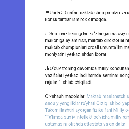
💬Unda 50 nafar maktab chempionlari va ul
konsultantlar ishtirok etmoqda.
✅Seminar-treningdan ko‘zlangan asosiy ma
makoniga aylantirish, maktab direktorlari
maktab chempionlari orqali umumta’lim makt
mohiyatini yetkazishdan iborat.
🔺O‘quv trening davomida milliy konsultant
vazifalari yetkaziladi hamda seminar so‘n
rejalari” ishlab chiqiladi.
O‘xshash maqolalar:
Maktab maslahatchisi 
asosiy yangiliklar ro‘yhati
Qiziq ish bo‘lya
Takomillashtirilayotgan fizika fani Milliy 
“Ta’limda sun’iy intellekt bo‘yicha milliy r
ustamasini olishda attestatsiya qoidalari