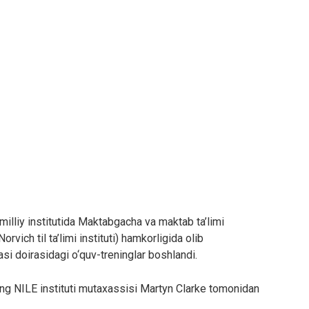
lliy institutida Maktabgacha va maktab ta’limi
rvich til ta’limi instituti) hamkorligida olib
si doirasidagi o‘quv-treninglar boshlandi.
ing NILE instituti mutaxassisi Martyn Clarke tomonidan