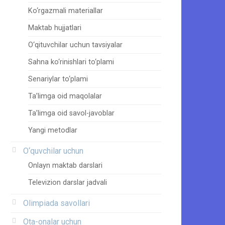
Ko‘rgazmali materiallar
Maktab hujjatlari
O‘qituvchilar uchun tavsiyalar
Sahna ko‘rinishlari to‘plami
Senariylar to‘plami
Ta’limga oid maqolalar
Ta’limga oid savol-javoblar
Yangi metodlar
O‘quvchilar uchun
Onlayn maktab darslari
Televizion darslar jadvali
Olimpiada savollari
Ota-onalar uchun