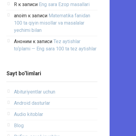
R
к записи
Eng sara Ezop masallari
anoim
к записи
Matematika fanidan
100 ta qiyin misollar va masalalar
yechimi bilan
Аноним
к записи
Tez aytishlar
to‘plami — Eng sara 100 ta tez aytishlar
Sayt bo’limlari
Abituriyentlar uchun
Android dasturlar
Audio kitoblar
Blog