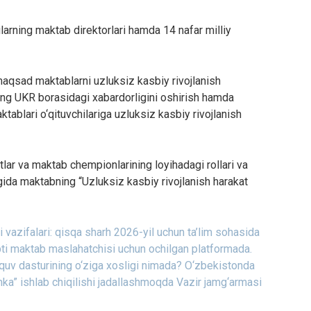
arning maktab direktorlari hamda 14 nafar milliy
qsad maktablarni uzluksiz kasbiy rivojlanish
ning UKR borasidagi xabardorligini oshirish hamda
ablari o‘qituvchilariga uzluksiz kasbiy rivojlanish
lar va maktab chempionlarining loyihadagi rollari va
gida maktabning “Uzluksiz kasbiy rivojlanish harakat
vazifalari: qisqa sharh
2026-yil uchun ta’lim sohasida
pti maktab maslahatchisi uchun ochilgan platformada.
o‘quv dasturining o‘ziga xosligi nimada?
O‘zbekistonda
amka” ishlab chiqilishi jadallashmoqda
Vazir jamg‘armasi