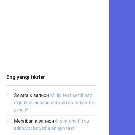
Eng yangi fikrlar
Sevara
к записи
Milliy test sertifikati
o‘qituvchilar uchunmi yoki abituriyentlar
uchun?
Mehriban
к записи
6-sinf ona tili va
adabiyot bo‘yicha onlayn test