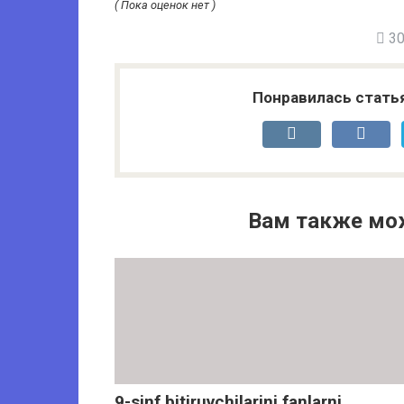
( Пока оценок нет )
30 
Понравилась стать
Вам также мо
9-sinf bitiruvchilarini fanlarni