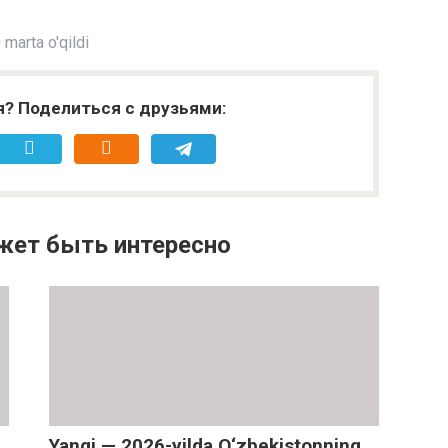
marta o'qildi
я? Поделиться с друзьями:
жет быть интересно
Yangi — 2026-yilda O‘zbekistonning