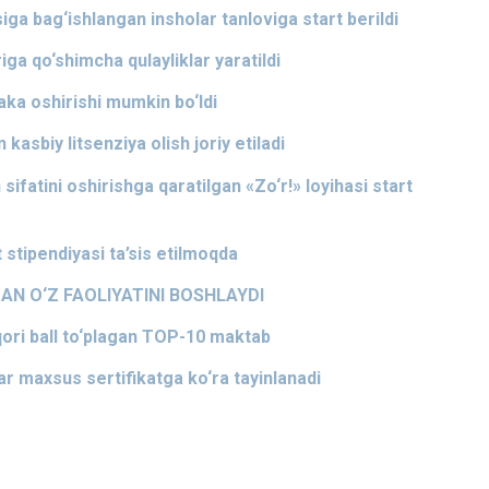
ga bag‘ishlangan insholar tanloviga start berildi
riga qo‘shimcha qulayliklar yaratildi
aka oshirishi mumkin bo‘ldi
 kasbiy litsenziya olish joriy etiladi
 sifatini oshirishga qaratilgan «Zo‘r!» loyihasi start
 stipendiyasi ta’sis etilmoqda
N O‘Z FAOLIYATINI BOSHLAYDI
uqori ball to‘plagan TOP-10 maktab
r maxsus sertifikatga ko‘ra tayinlanadi