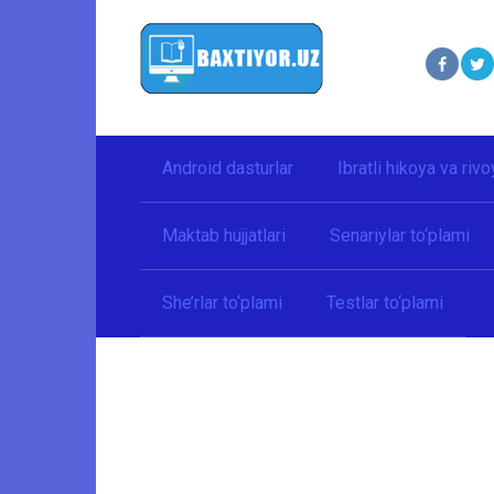
Перейти
к
контенту
Android dasturlar
Ibratli hikoya va rivo
Maktab hujjatlari
Senariylar to‘plami
She’rlar to‘plami
Testlar to‘plami