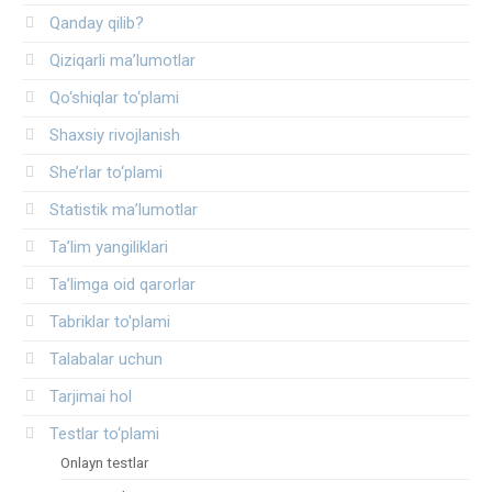
Qanday qilib?
Qiziqarli ma’lumotlar
Qo‘shiqlar to‘plami
Shaxsiy rivojlanish
She’rlar to‘plami
Statistik ma’lumotlar
Ta’lim yangiliklari
Ta’limga oid qarorlar
Tabriklar to'plami
Talabalar uchun
Tarjimai hol
Testlar to‘plami
Onlayn testlar