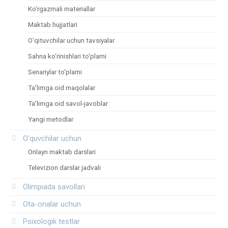
Ko‘rgazmali materiallar
Maktab hujjatlari
O‘qituvchilar uchun tavsiyalar
Sahna ko‘rinishlari to‘plami
Senariylar to‘plami
Ta’limga oid maqolalar
Ta’limga oid savol-javoblar
Yangi metodlar
O‘quvchilar uchun
Onlayn maktab darslari
Televizion darslar jadvali
Olimpiada savollari
Ota-onalar uchun
Psixologik testlar