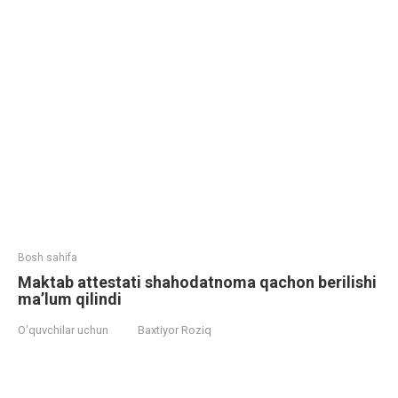
Bosh sahifa
Maktab attestati shahodatnoma qachon berilishi
ma’lum qilindi
O‘quvchilar uchun
Baxtiyor Roziq