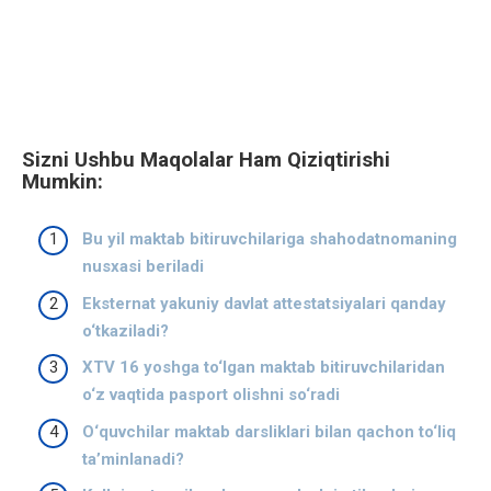
Sizni Ushbu Maqolalar Ham Qiziqtirishi
Mumkin:
Bu yil maktab bitiruvchilariga shahodatnomaning
nusxasi beriladi
Eksternat yakuniy davlat attestatsiyalari qanday
o‘tkaziladi?
XTV 16 yoshga to‘lgan maktab bitiruvchilaridan
o‘z vaqtida pasport olishni so‘radi
O‘quvchilar maktab darsliklari bilan qachon to‘liq
ta’minlanadi?