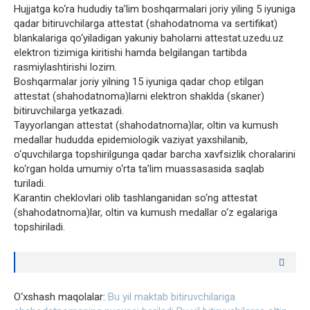
Hujjatga ko‘ra hududiy ta’lim boshqarmalari joriy yiling 5 iyuniga
qadar bitiruvchilarga attestat (shahodatnoma va sertifikat)
blankalariga qo‘yiladigan yakuniy baholarni attestat.uzedu.uz
elektron tizimiga kiritishi hamda belgilangan tartibda
rasmiylashtirishi lozim.
Boshqarmalar joriy yilning 15 iyuniga qadar chop etilgan
attestat (shahodatnoma)larni elektron shaklda (skaner)
bitiruvchilarga yetkazadi.
Tayyorlangan attestat (shahodatnoma)lar, oltin va kumush
medallar hududda epidemiologik vaziyat yaxshilanib,
o‘quvchilarga topshirilgunga qadar barcha xavfsizlik choralarini
ko‘rgan holda umumiy o‘rta ta’lim muassasasida saqlab
turiladi.
Karantin cheklovlari olib tashlanganidan so‘ng attestat
(shahodatnoma)lar, oltin va kumush medallar o‘z egalariga
topshiriladi.
O‘xshash maqolalar:
Bu yil maktab bitiruvchilariga