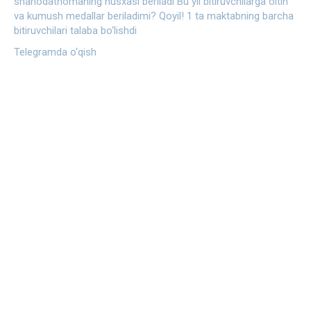
shahodatnomaning nusxasi beriladi
Bu yil bitiruvchilarga oltin
va kumush medallar beriladimi?
Qoyil! 1 ta maktabning barcha
bitiruvchilari talaba bo‘lishdi
Telegramda o‘qish