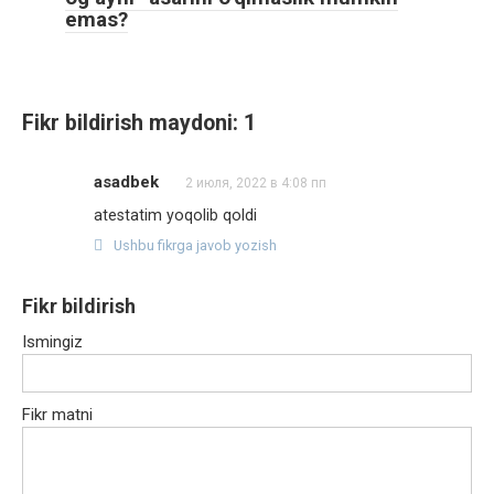
emas?
Fikr bildirish maydoni: 1
asadbek
2 июля, 2022 в 4:08 пп
atestatim yoqolib qoldi
Ushbu fikrga javob yozish
Fikr bildirish
Ismingiz
Fikr matni