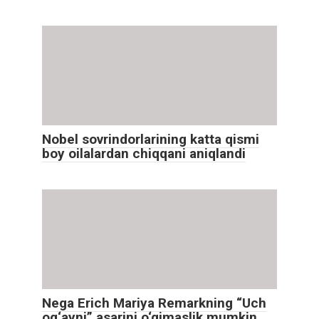
Nobel sovrindorlarining katta qismi
boy oilalardan chiqqani aniqlandi
Nega Erich Mariya Remarkning “Uch
og‘ayni” asarini o‘qimaslik mumkin