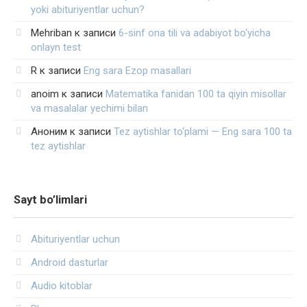
yoki abituriyentlar uchun?
Mehriban
к записи
6-sinf ona tili va adabiyot bo‘yicha
onlayn test
R
к записи
Eng sara Ezop masallari
anoim
к записи
Matematika fanidan 100 ta qiyin misollar
va masalalar yechimi bilan
Аноним
к записи
Tez aytishlar to‘plami — Eng sara 100 ta
tez aytishlar
Sayt bo’limlari
Abituriyentlar uchun
Android dasturlar
Audio kitoblar