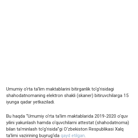
Umumiy o‘rta ta’lim maktablarini bitirganlik to‘g‘risidagi
shahodatnomaning elektron shakli (skaner) bitiruvchilarga 15
iyunga qadar yetkaziladi.
Bu haqda “Umumiy o‘rta ta’lim maktablarida 2019-2020 o‘quv
yilini yakunlash hamda o‘quvchilarni attestat (shahodatnoma)
bilan ta’minlash to‘g‘risida”gi O‘zbekiston Respublikasi Xalq
ta’limi vazirining buyrug‘ida
qayd etilgan
.