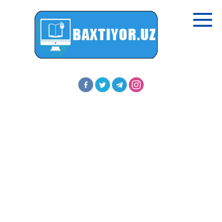
Перейти
к
контенту