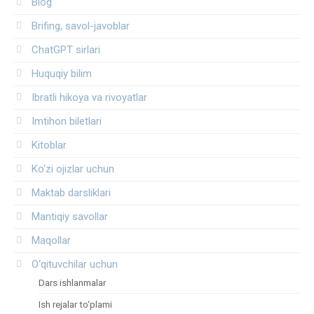
Blog
Brifing, savol-javoblar
ChatGPT sirlari
Huquqiy bilim
Ibratli hikoya va rivoyatlar
Imtihon biletlari
Kitoblar
Ko‘zi ojizlar uchun
Maktab darsliklari
Mantiqiy savollar
Maqollar
O‘qituvchilar uchun
Dars ishlanmalar
Ish rejalar to‘plami