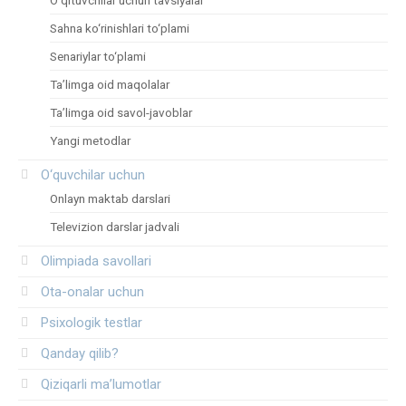
Sahna ko‘rinishlari to‘plami
Senariylar to‘plami
Ta’limga oid maqolalar
Ta’limga oid savol-javoblar
Yangi metodlar
O‘quvchilar uchun
Onlayn maktab darslari
Televizion darslar jadvali
Olimpiada savollari
Ota-onalar uchun
Psixologik testlar
Qanday qilib?
Qiziqarli ma’lumotlar