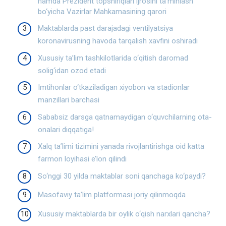
hamda Prezident topshiriqlari ijrosini ta’minlash
bo‘yicha Vazirlar Mahkamasining qarori
Maktablarda past darajadagi ventilyatsiya
koronavirusning havoda tarqalish xavfini oshiradi
Xususiy ta’lim tashkilotlarida o‘qitish daromad
solig‘idan ozod etadi
Imtihonlar o‘tkaziladigan xiyobon va stadionlar
manzillari barchasi
Sababsiz darsga qatnamaydigan o‘quvchilarning ota-
onalari diqqatiga!
Xalq ta’limi tizimini yanada rivojlantirishga oid katta
farmon loyihasi e’lon qilindi
So‘nggi 30 yilda maktablar soni qanchaga ko‘paydi?
Masofaviy taʼlim platformasi joriy qilinmoqda
Xususiy maktablarda bir oylik o‘qish narxlari qancha?