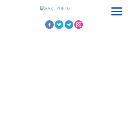
Перейти
к
контенту