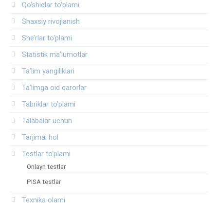
Qo‘shiqlar to‘plami
Shaxsiy rivojlanish
She’rlar to‘plami
Statistik ma’lumotlar
Ta’lim yangiliklari
Ta’limga oid qarorlar
Tabriklar to'plami
Talabalar uchun
Tarjimai hol
Testlar to‘plami
Onlayn testlar
PISA testlar
Texnika olami