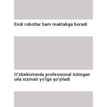
Endi robotlar ham maktabga boradi
O‘zbekistonda professional tutingan
oila xizmati yo‘lga qo‘yiladi