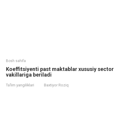
Bosh sahifa
Koeffitsiyenti past maktablar xususiy sector
vakillariga beriladi
Ta’lim yangiliklari
Baxtiyor Roziq