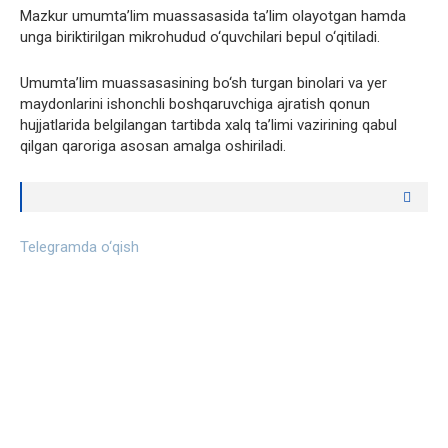
Mazkur umumta’lim muassasasida ta’lim olayotgan hamda
unga biriktirilgan mikrohudud o‘quvchilari bepul o‘qitiladi.
Umumta’lim muassasasining bo‘sh turgan binolari va yer
maydonlarini ishonchli boshqaruvchiga ajratish qonun
hujjatlarida belgilangan tartibda xalq ta’limi vazirining qabul
qilgan qaroriga asosan amalga oshiriladi.
Telegramda o‘qish