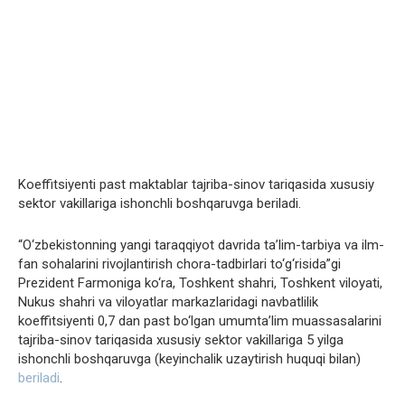
Koeffitsiyenti past maktablar tajriba-sinov tariqasida xususiy
sektor vakillariga ishonchli boshqaruvga beriladi.
“O‘zbekistonning yangi taraqqiyot davrida ta’lim-tarbiya va ilm-
fan sohalarini rivojlantirish chora-tadbirlari to‘g‘risida”gi
Prezident Farmoniga ko‘ra, Toshkent shahri, Toshkent viloyati,
Nukus shahri va viloyatlar markazlaridagi navbatlilik
koeffitsiyenti 0,7 dan past bo‘lgan umumta’lim muassasalarini
tajriba-sinov tariqasida xususiy sektor vakillariga 5 yilga
ishonchli boshqaruvga (keyinchalik uzaytirish huquqi bilan)
beriladi
.