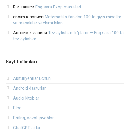
R
к записи
Eng sara Ezop masallari
anoim
к записи
Matematika fanidan 100 ta qiyin misollar
va masalalar yechimi bilan
Аноним
к записи
Tez aytishlar to‘plami — Eng sara 100 ta
tez aytishlar
Sayt bo’limlari
Abituriyentlar uchun
Android dasturlar
Audio kitoblar
Blog
Brifing, savol-javoblar
ChatGPT sirlari