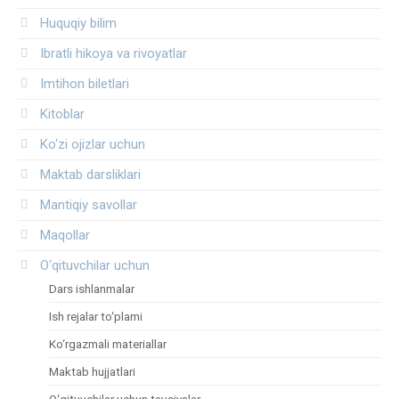
Huquqiy bilim
Ibratli hikoya va rivoyatlar
Imtihon biletlari
Kitoblar
Ko‘zi ojizlar uchun
Maktab darsliklari
Mantiqiy savollar
Maqollar
O‘qituvchilar uchun
Dars ishlanmalar
Ish rejalar to‘plami
Ko‘rgazmali materiallar
Maktab hujjatlari
O‘qituvchilar uchun tavsiyalar