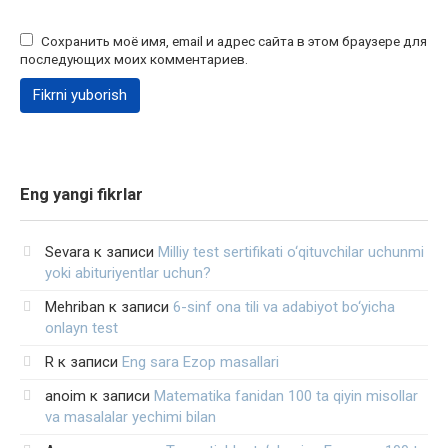
Сохранить моё имя, email и адрес сайта в этом браузере для
последующих моих комментариев.
Eng yangi fikrlar
Sevara
к записи
Milliy test sertifikati o‘qituvchilar uchunmi
yoki abituriyentlar uchun?
Mehriban
к записи
6-sinf ona tili va adabiyot bo‘yicha
onlayn test
R
к записи
Eng sara Ezop masallari
anoim
к записи
Matematika fanidan 100 ta qiyin misollar
va masalalar yechimi bilan