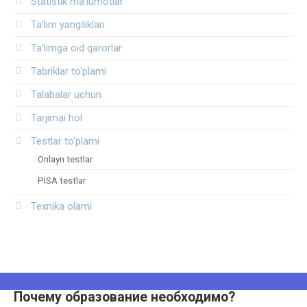
Statistik ma’lumotlar
Ta’lim yangiliklari
Ta’limga oid qarorlar
Tabriklar to'plami
Talabalar uchun
Tarjimai hol
Testlar to‘plami
Onlayn testlar
PISA testlar
Texnika olami
Почему образование необходимо?