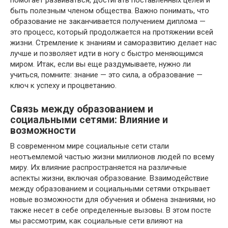
помогает развиваться, достигать поставленных целей и
быть полезным членом общества. Важно понимать, что
образование не заканчивается получением диплома —
это процесс, который продолжается на протяжении всей
жизни. Стремление к знаниям и саморазвитию делает нас
лучше и позволяет идти в ногу с быстро меняющимся
миром. Итак, если вы еще раздумываете, нужно ли
учиться, помните: знание — это сила, а образование —
ключ к успеху и процветанию.
Связь между образованием и
социальными сетями: Влияние и
возможности
В современном мире социальные сети стали
неотъемлемой частью жизни миллионов людей по всему
миру. Их влияние распространяется на различные
аспекты жизни, включая образование. Взаимодействие
между образованием и социальными сетями открывает
новые возможности для обучения и обмена знаниями, но
также несет в себе определенные вызовы. В этом посте
мы рассмотрим, как социальные сети влияют на