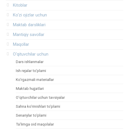
Kitoblar
Ko‘zi ojizlar uchun
Maktab darsliklari
Mantiqiy savollar
Maqollar
O‘qituvchilar uchun
Dars ishlanmalar
Ish rejalar to‘plami
Ko‘rgazmali materiallar
Maktab hujjatlari
O‘qituvchilar uchun tavsiyalar
Sahna ko‘rinishlari to‘plami
Senariylar to‘plami
Ta’limga oid maqolalar