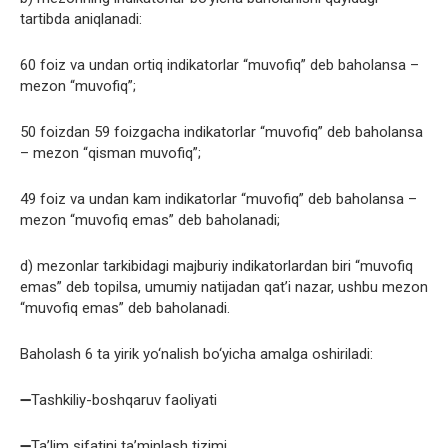
tartibda aniqlanadi:
60 foiz va undan ortiq indikatorlar “muvofiq” deb baholansa –
mezon “muvofiq”;
50 foizdan 59 foizgacha indikatorlar “muvofiq” deb baholansa
– mezon “qisman muvofiq”;
49 foiz va undan kam indikatorlar “muvofiq” deb baholansa –
mezon “muvofiq emas” deb baholanadi;
d) mezonlar tarkibidagi majburiy indikatorlardan biri “muvofiq
emas” deb topilsa, umumiy natijadan qat’i nazar, ushbu mezon
“muvofiq emas” deb baholanadi.
Baholash 6 ta yirik yo‘nalish bo‘yicha amalga oshiriladi:
➖Tashkiliy-boshqaruv faoliyati
➖Ta’lim sifatini ta’minlash tizimi