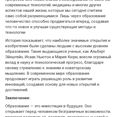
современных технологий, медицины и многих других
аспектов нашей жизни, которые мы сегодня считаем
само собой разумеющимися. Лишь через образование
человечество способно продвигаться вперед, создавая
что-то новое и улучшая существующие методы и
технологии.
История показывает, что наиболее значимые открытия и
изобретения были сделаны людьми с высоким уровнем
образования. Такие выдающиеся ученые, как Альберт
Эйнштейн, Исаак Ньютон и Мария Кюри, внесли огромный
вклад в науку и технологический прогресс, благодаря
своему стремлению к знаниям и новаторскому
мышлению. В современном мире образование
продолжает играть решающую роль в развитии
инноваций, создавая основу для новых открытий и
достижений.
Заключение:
Образование — это инвестиция в будущее. Оно
открывает перед человеком безграничные возможности,