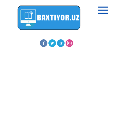
Перейти
к
контенту