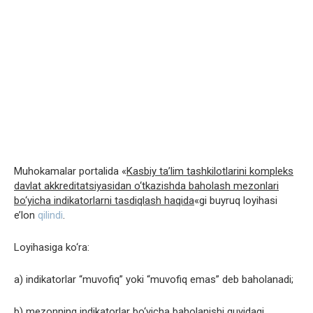
Muhokamalar portalida «
Kasbiy ta’lim tashkilotlarini kompleks
davlat akkreditatsiyasidan o‘tkazishda baholash mezonlari
bo‘yicha indikatorlarni tasdiqlash haqida
«gi buyruq loyihasi
e’lon
qilindi
.
Loyihasiga ko‘ra:
a) indikatorlar “muvofiq” yoki “muvofiq emas” deb baholanadi;
b) mezonning indikatorlar bo‘yicha baholanishi quyidagi