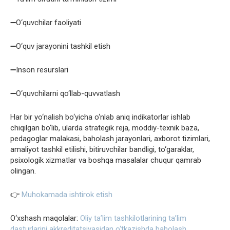
➖O‘quvchilar faoliyati
➖O‘quv jarayonini tashkil etish
➖Inson resurslari
➖O‘quvchilarni qo‘llab-quvvatlash
Har bir yo‘nalish bo‘yicha o‘nlab aniq indikatorlar ishlab
chiqilgan bo‘lib, ularda strategik reja, moddiy-texnik baza,
pedagoglar malakasi, baholash jarayonlari, axborot tizimlari,
amaliyot tashkil etilishi, bitiruvchilar bandligi, to‘garaklar,
psixologik xizmatlar va boshqa masalalar chuqur qamrab
olingan.
👉
Muhokamada ishtirok etish
O‘xshash maqolalar:
Oliy taʼlim tashkilotlarining taʼlim
dasturlarini akkreditatsiyasidan o‘tkazishda baholash