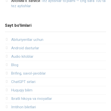
Аноним
к записи
Tez aytishlar to‘plami — Eng sara 100 ta
tez aytishlar
Sayt bo’limlari
Abituriyentlar uchun
Android dasturlar
Audio kitoblar
Blog
Brifing, savol-javoblar
ChatGPT sirlari
Huquqiy bilim
Ibratli hikoya va rivoyatlar
Imtihon biletlari