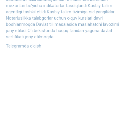
mezonlari bo‘yicha indikatorlar tasdiqlandi
Kasbiy ta’lim
agentligi tashkil etildi
Kasbiy ta’lim tizimiga oid yangiliklar
Notariuslikka talabgorlar uchun o‘quv kurslari davri
boshlanmoqda
Davlat tili masalasida maslahatchi lavozimi
joriy etiladi
O‘zbekistonda huquq fanidan yagona davlat
sertifikati joriy etilmoqda
Telegramda o‘qish