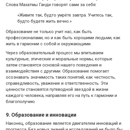
Слова Махатмы Ганди говорят сами за себя:
«Живите так, будто умрёте завтра. Учитесь так,
будто будете жить вечно.»
Образование не только учит нас, как быть
профессионалами, но и как быть хорошими людьми, как
жить в гармонии с собой и окружающими.
Через образовательный процесс мы впитываем
культурные, этические и моральные нормы, которые
затем становятся основой нашего поведения и
взаимодействия с другими. Образование помогает
осознавать значимость таких понятий, как честность,
справедливость, уважение и ответственность. Эти
ценности становятся путеводной звездой в жизни
каждого человека, направляя его на путь к гармонии и
благополучию.
9. Образование и инновации
Наконец, образование является двигателем инноваций и
прогресса. Без новых знаний и исследований не было бы