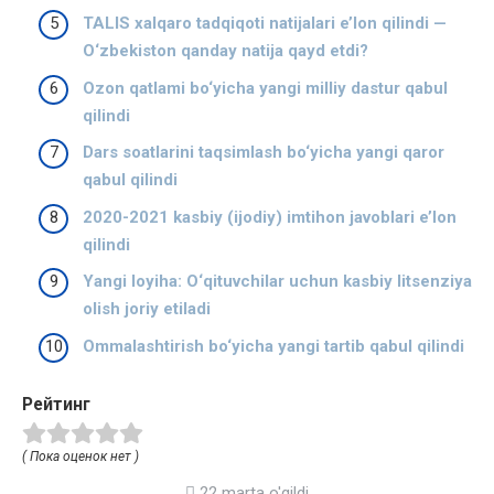
TALIS xalqaro tadqiqoti natijalari e’lon qilindi —
O‘zbekiston qanday natija qayd etdi?
Ozon qatlami bo‘yicha yangi milliy dastur qabul
qilindi
Dars soatlarini taqsimlash bo‘yicha yangi qaror
qabul qilindi
2020-2021 kasbiy (ijodiy) imtihon javoblari e’lon
qilindi
Yangi loyiha: O‘qituvchilar uchun kasbiy litsenziya
olish joriy etiladi
Ommalashtirish bo‘yicha yangi tartib qabul qilindi
Рейтинг
( Пока оценок нет )
22 marta o'qildi