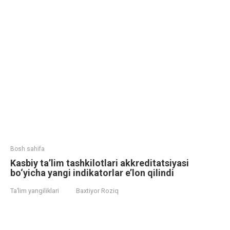
Bosh sahifa
Kasbiy ta’lim tashkilotlari akkreditatsiyasi
bo‘yicha yangi indikatorlar e’lon qilindi
Ta’lim yangiliklari
Baxtiyor Roziq