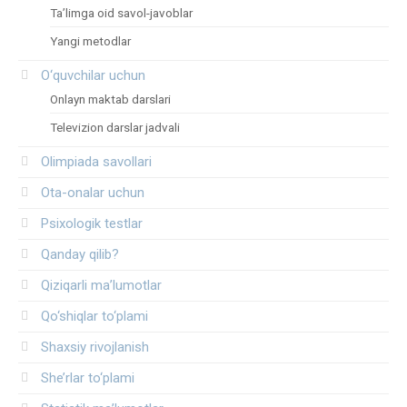
Ta’limga oid savol-javoblar
Yangi metodlar
O‘quvchilar uchun
Onlayn maktab darslari
Televizion darslar jadvali
Olimpiada savollari
Ota-onalar uchun
Psixologik testlar
Qanday qilib?
Qiziqarli ma’lumotlar
Qo‘shiqlar to‘plami
Shaxsiy rivojlanish
She’rlar to‘plami