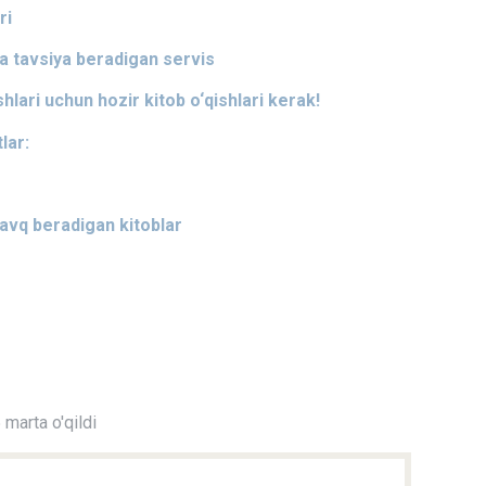
ri
ga tavsiya beradigan servis
shlari uchun hozir kitob o‘qishlari kerak!
lar:
zavq beradigan kitoblar
marta o'qildi