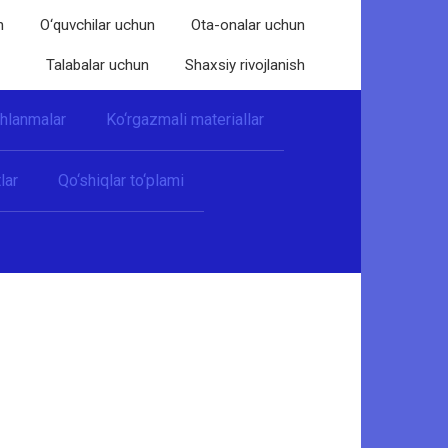
n
O‘quvchilar uchun
Ota-onalar uchun
Talabalar uchun
Shaxsiy rivojlanish
shlanmalar
Ko‘rgazmali materiallar
lar
Qo‘shiqlar to‘plami