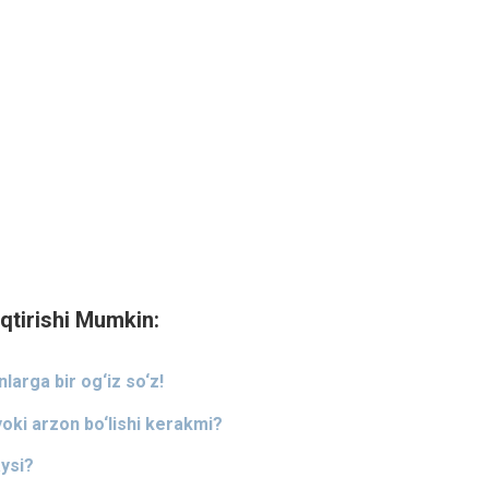
qtirishi Mumkin:
larga bir og‘iz so‘z!
yoki arzon bo‘lishi kerakmi?
ysi?