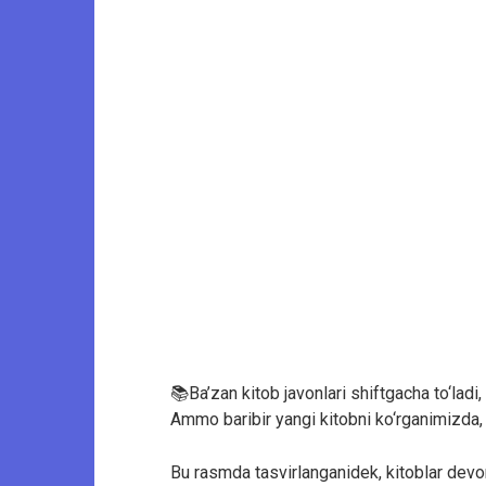
📚Ba’zan kitob javonlari shiftgacha to‘ladi
Ammo baribir yangi kitobni ko‘rganimizda,
Bu rasmda tasvirlanganidek, kitoblar devor