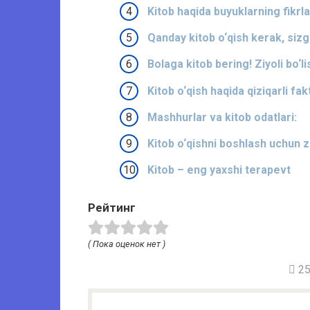
Kitob haqida buyuklarning fikrla
Qanday kitob o‘qish kerak, siz
Bolaga kitob bering! Ziyoli bo‘li
Kitob o‘qish haqida qiziqarli fakt
Mashhurlar va kitob odatlari:
Kitob o‘qishni boshlash uchun 
Kitob – eng yaxshi terapevt
Рейтинг
( Пока оценок нет )
25 