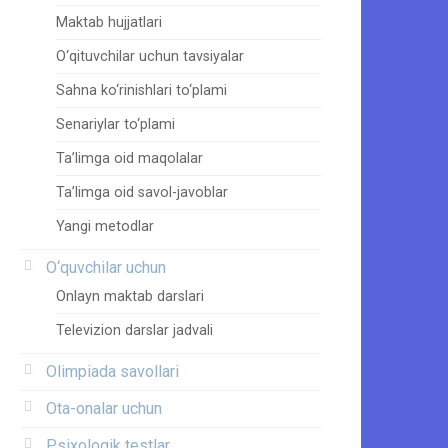
Maktab hujjatlari
O‘qituvchilar uchun tavsiyalar
Sahna ko‘rinishlari to‘plami
Senariylar to‘plami
Ta’limga oid maqolalar
Ta’limga oid savol-javoblar
Yangi metodlar
O‘quvchilar uchun
Onlayn maktab darslari
Televizion darslar jadvali
Olimpiada savollari
Ota-onalar uchun
Psixologik testlar