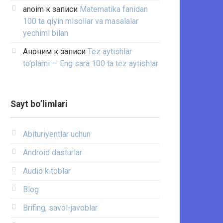
anoim
к записи
Matematika fanidan
100 ta qiyin misollar va masalalar
yechimi bilan
Аноним
к записи
Tez aytishlar
to‘plami — Eng sara 100 ta tez aytishlar
Sayt bo’limlari
Abituriyentlar uchun
Android dasturlar
Audio kitoblar
Blog
Brifing, savol-javoblar