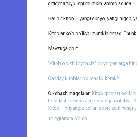
ortiqcha tuyulishi mumkin, ammo aslida – 
Har bir kitob – yangi dunyo, yangi nigoh, y
Kitoblar ko‘p bo‘lishi mumkin emas. Chunki u
Mavzuga doir:
“Kitob o‘qish foydasiz” deydiganlarga bir 
Qanday kitoblar o‘qimaslik kerak?
O‘xshash maqolalar:
Kitob qimmat bo‘lishi
boshlash uchun zavq beradigan kitoblar
K
Kitob – miyangiz uchun sport zali!
Yangi y
Telegramda o‘qish