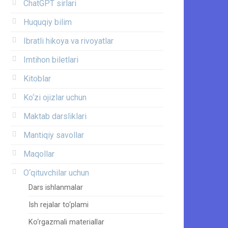
ChatGPT sirlari
Huquqiy bilim
Ibratli hikoya va rivoyatlar
Imtihon biletlari
Kitoblar
Ko‘zi ojizlar uchun
Maktab darsliklari
Mantiqiy savollar
Maqollar
O‘qituvchilar uchun
Dars ishlanmalar
Ish rejalar to‘plami
Ko‘rgazmali materiallar