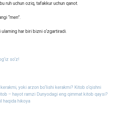
bu ruh uchun oziq, tafakkur uchun qanot.
angi “men”.
larning har biri bizni o‘zgartiradi.
og‘iz so‘z!
 kerakmi, yoki arzon bo‘lishi kerakmi?
Kitob o‘qishni
itob – hayot ramzi
Dunyodagi eng qimmat kitob qaysi?
il haqida hikoya