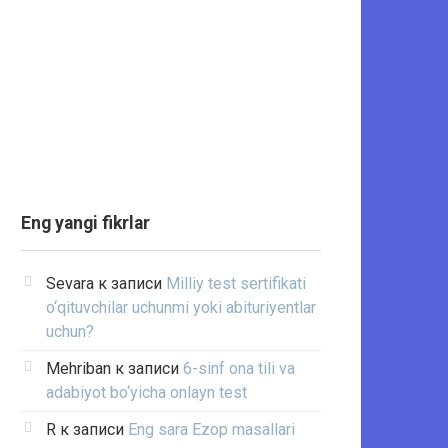
Eng yangi fikrlar
Sevara
к записи
Milliy test sertifikati
o‘qituvchilar uchunmi yoki abituriyentlar
uchun?
Mehriban
к записи
6-sinf ona tili va
adabiyot bo‘yicha onlayn test
R
к записи
Eng sara Ezop masallari