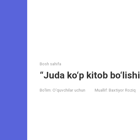
Bosh sahifa
“Juda ko‘p kitob bo‘li
Bo‘lim:
O‘quvchilar uchun
Muallif:
Baxtiyor Roziq