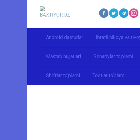
Перейти
к
контенту
Android dasturlar
Ibratli hikoya va rivo
Maktab hujjatlari
Senariylar to‘plami
She’rlar to‘plami
Testlar to‘plami