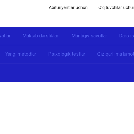
Abituriyentlar uchun
O‘qituvchilar uchu
yatlar
Maktab darsliklari
Mantiqiy savollar
Dars i
Yangi metodlar
Psixologik testlar
Qiziqarli ma’lumot