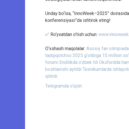
Unday bo‘lsa, “InnoWeek–2025” doirasida 
konferensiyasi”da ishtirok eting!
✅ Ro‘yxatdan o‘tish uchun:
www.innoweek
O‘xshash maqolalar:
Asosiy fan olimpiadas
tadqiqotchisi 2025 g‘olibiga 15 million so‘
forumi
Endilikda o‘zbek tili Oksfordda ham 
boshlanishi aytildi
Texnikumlarda ishlayotga
qilindi
Telegramda o‘qish