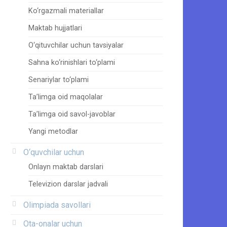
Ko‘rgazmali materiallar
Maktab hujjatlari
O‘qituvchilar uchun tavsiyalar
Sahna ko‘rinishlari to‘plami
Senariylar to‘plami
Ta’limga oid maqolalar
Ta’limga oid savol-javoblar
Yangi metodlar
O‘quvchilar uchun
Onlayn maktab darslari
Televizion darslar jadvali
Olimpiada savollari
Ota-onalar uchun