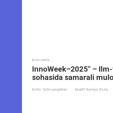
Bosh sahifa
InnoWeek–2025” – Ilm-f
sohasida samarali mulo
Bo‘lim:
Ta’lim yangiliklari
Muallif:
Baxtiyor Roziq