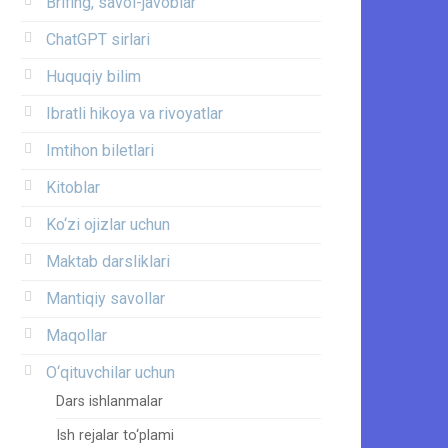
Brifing, savol-javoblar
ChatGPT sirlari
Huquqiy bilim
Ibratli hikoya va rivoyatlar
Imtihon biletlari
Kitoblar
Ko‘zi ojizlar uchun
Maktab darsliklari
Mantiqiy savollar
Maqollar
O‘qituvchilar uchun
Dars ishlanmalar
Ish rejalar to‘plami