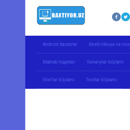
Перейти
к
контенту
Android dasturlar
Ibratli hikoya va rivo
Maktab hujjatlari
Senariylar to‘plami
She’rlar to‘plami
Testlar to‘plami