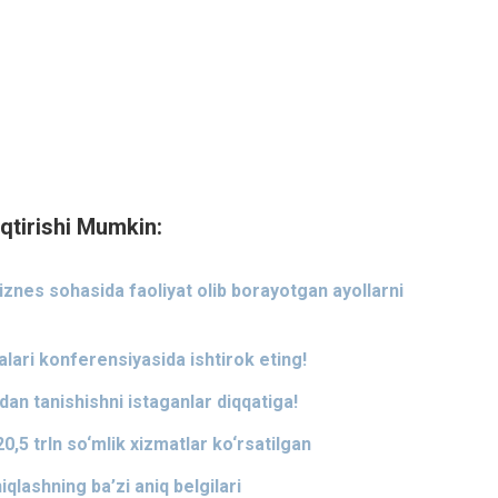
qtirishi Mumkin:
znes sohasida faoliyat olib borayotgan ayollarni
lari konferensiyasida ishtirok eting!
dan tanishishni istaganlar diqqatiga!
0,5 trln so‘mlik xizmatlar ko‘rsatilgan
qlashning ba’zi aniq belgilari