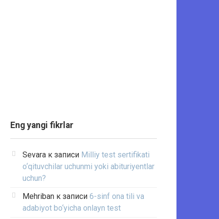
Eng yangi fikrlar
Sevara
к записи
Milliy test sertifikati
o‘qituvchilar uchunmi yoki abituriyentlar
uchun?
Mehriban
к записи
6-sinf ona tili va
adabiyot bo‘yicha onlayn test