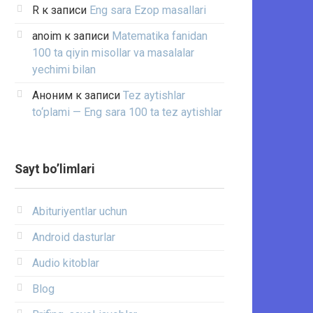
R
к записи
Eng sara Ezop masallari
anoim
к записи
Matematika fanidan
100 ta qiyin misollar va masalalar
yechimi bilan
Аноним
к записи
Tez aytishlar
to‘plami — Eng sara 100 ta tez aytishlar
Sayt bo’limlari
Abituriyentlar uchun
Android dasturlar
Audio kitoblar
Blog