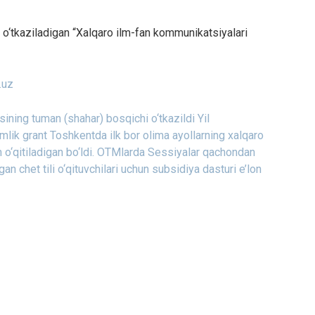
o‘tkaziladigan “Xalqaro ilm-fan kommunikatsiyalari
.uz
ining tuman (shahar) bosqichi o‘tkazildi
Yil
mlik grant
Toshkentda ilk bor olima ayollarning xalqaro
o‘qitiladigan bo‘ldi.
OTMlarda Sessiyalar qachondan
n chet tili o‘qituvchilari uchun subsidiya dasturi e’lon