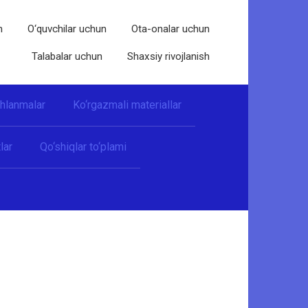
n
O‘quvchilar uchun
Ota-onalar uchun
Talabalar uchun
Shaxsiy rivojlanish
shlanmalar
Ko‘rgazmali materiallar
lar
Qo‘shiqlar to‘plami