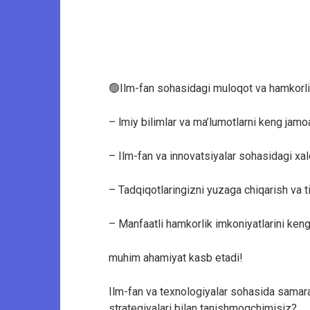
🟢Ilm-fan sohasidagi muloqot va hamkorli
– lmiy bilimlar va ma’lumotlarni keng jamo
– Ilm-fan va innovatsiyalar sohasidagi xalq
– Tadqiqotlaringizni yuzaga chiqarish va ti
– Manfaatli hamkorlik imkoniyatlarini keng
muhim ahamiyat kasb etadi!
Ilm-fan va texnologiyalar sohasida samara
strategiyalari bilan tanishmoqchimisiz?