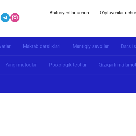
Abituriyentlar uchun
O‘qituvchilar uchu
yatlar
Maktab darsliklari
Mantiqiy savollar
Dars i
Yangi metodlar
Psixologik testlar
Qiziqarli ma’lumot