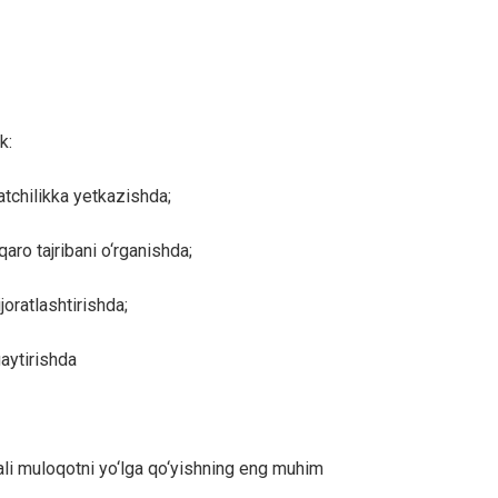
k:
atchilikka yetkazishda;
aro tajribani o‘rganishda;
joratlashtirishda;
aytirishda
li muloqotni yo‘lga qo‘yishning eng muhim