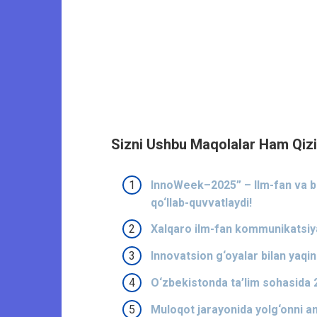
Sizni Ushbu Maqolalar Ham Qizi
InnoWeek–2025” – Ilm-fan va bi
qo‘llab-quvvatlaydi!
Xalqaro ilm-fan kommunikatsiya
Innovatsion g‘oyalar bilan yaqin
O‘zbekistonda ta’lim sohasida 2
Muloqot jarayonida yolg‘onni ani