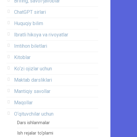
Brifing, savol-javoblar
ChatGPT sirlari
Huquqiy bilim
Ibratli hikoya va rivoyatlar
Imtihon biletlari
Kitoblar
Ko‘zi ojizlar uchun
Maktab darsliklari
Mantiqiy savollar
Maqollar
O‘qituvchilar uchun
Dars ishlanmalar
Ish rejalar to‘plami