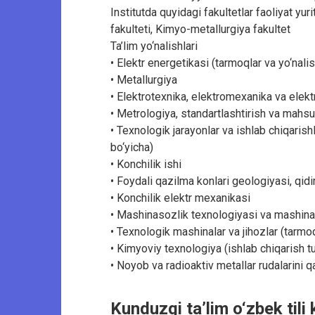
Institutda quyidagi fakultetlar faoliyat yur
fakulteti, Kimyo-metallurgiya fakultet
Ta’lim yo‘nalishlari
• Elektr energetikasi (tarmoqlar va yo‘nalis
• Metallurgiya
• Elektrotexnika, elektromexanika va elekt
• Metrologiya, standartlashtirish va mahsu
• Texnologik jarayonlar va ishlab chiqaris
bo‘yicha)
• Konchilik ishi
• Foydali qazilma konlari geologiyasi, qidi
• Konchilik elektr mexanikasi
• Mashinasozlik texnologiyasi va mashinas
• Texnologik mashinalar va jihozlar (tarmoq
• Kimyoviy texnologiya (ishlab chiqarish tu
• Noyob va radioaktiv metallar rudalarini q
Kunduzgi ta’lim o‘zbek tili k