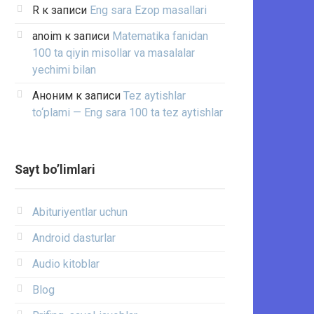
R
к записи
Eng sara Ezop masallari
anoim
к записи
Matematika fanidan
100 ta qiyin misollar va masalalar
yechimi bilan
Аноним
к записи
Tez aytishlar
to‘plami — Eng sara 100 ta tez aytishlar
Sayt bo’limlari
Abituriyentlar uchun
Android dasturlar
Audio kitoblar
Blog