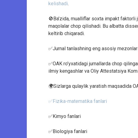
kelishadi
.
🚫Ba’zida, mualliflar soxta impakt faktorli
maqolalar chop qilishadi. Bu albatta diss
keltirib chiqaradi.
✅Jurnal tanlashning eng asosiy mezonlaridan
✅OAK ro’yxatidagi jurnallarda chop qiling
ilmiy kengashlar va Oliy Attestatsiya Kom
🌍Sizlarga qulaylik yaratish maqsadida OAK
✅Fizika-matematika fanlari
✅Kimyo fanlari
✅Biologiya fanlari