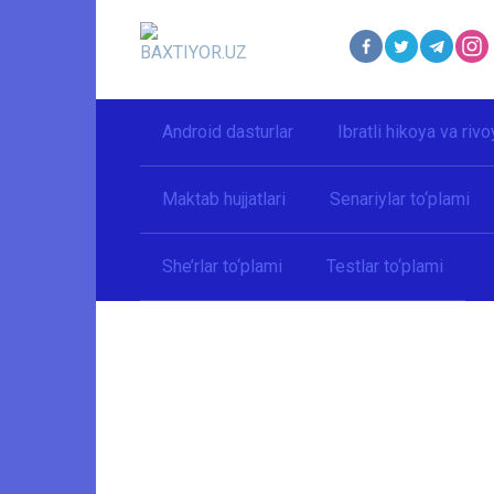
Перейти
к
контенту
Android dasturlar
Ibratli hikoya va rivo
Maktab hujjatlari
Senariylar to‘plami
She’rlar to‘plami
Testlar to‘plami