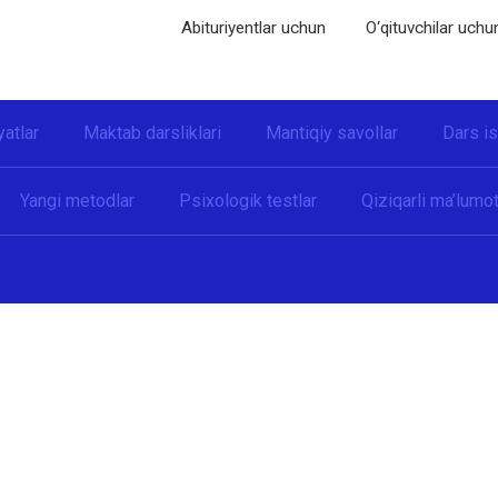
Abituriyentlar uchun
O‘qituvchilar uchu
yatlar
Maktab darsliklari
Mantiqiy savollar
Dars i
Yangi metodlar
Psixologik testlar
Qiziqarli ma’lumot