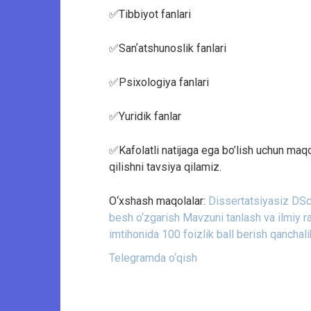
✅Tibbiyot fanlari
✅Sanʼatshunoslik fanlari
✅Psixologiya fanlari
✅Yuridik fanlar
✅Kafolatli natijaga ega bo’lish uchun maqo
qilishni tavsiya qilamiz.
O‘xshash maqolalar:
Dissertatsiyasiz DSc
besh o‘zgarish
Mavzuni tanlash va ilmiy r
imtihonida 100 foizlik ball berish qanchali
Telegramda o‘qish