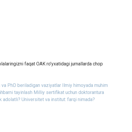
lalaringizni faqat OAK ro’yxatidagi jurnallarda chop
 va PhD beriladigan vaziyatlar
Ilmiy himoyada muhim
ahbarni tayinlash
Milliy sertifikat uchun doktorantura
k adolatli?
Universitet va institut: farqi nimada?