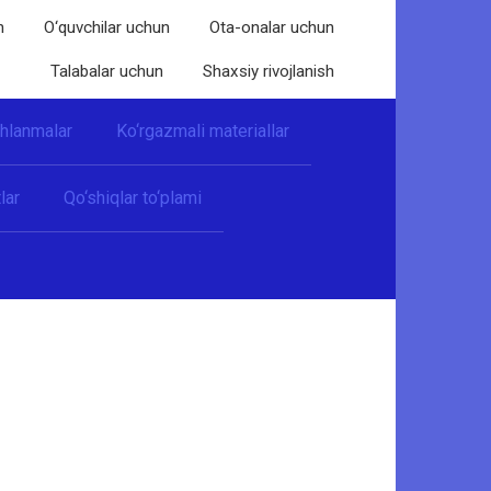
n
O‘quvchilar uchun
Ota-onalar uchun
Talabalar uchun
Shaxsiy rivojlanish
shlanmalar
Ko‘rgazmali materiallar
lar
Qo‘shiqlar to‘plami