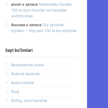
anoim
к записи
Matematika fanidan
100 ta qiyin misollar va masalalar
yechimi bilan
Аноним
к записи
Tez aytishlar
to‘plami — Eng sara 100 ta tez aytishlar
Sayt bo’limlari
Abituriyentlar uchun
Android dasturlar
Audio kitoblar
Blog
Brifing, savol-javoblar