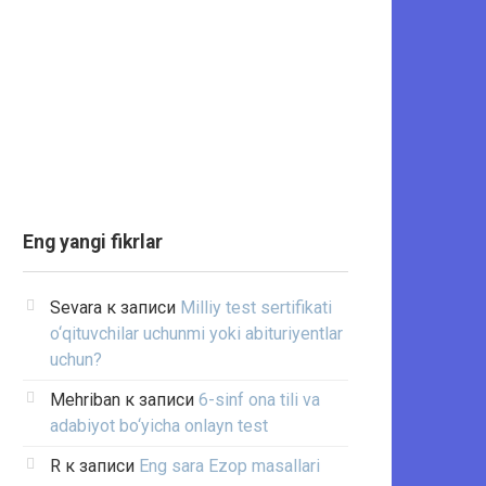
Eng yangi fikrlar
Sevara
к записи
Milliy test sertifikati
o‘qituvchilar uchunmi yoki abituriyentlar
uchun?
Mehriban
к записи
6-sinf ona tili va
adabiyot bo‘yicha onlayn test
R
к записи
Eng sara Ezop masallari