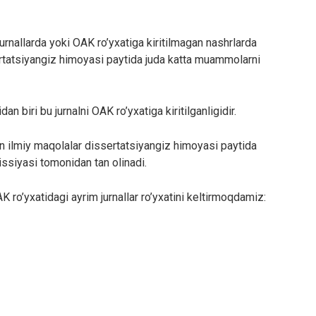
 jurnallarda yoki OAK ro’yxatiga kiritilmagan nashrlarda
ertatsiyangiz himoyasi paytida juda katta muammolarni
 biri bu jurnalni OAK ro’yxatiga kiritilganligidir.
an ilmiy maqolalar dissertatsiyangiz himoyasi paytida
issiyasi tomonidan tan olinadi.
 ro’yxatidagi ayrim jurnallar ro’yxatini keltirmoqdamiz: