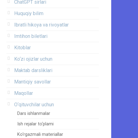
ChatGPT sirlari
Huquqiy bilim
Ibratli hikoya va rivoyatlar
Imtihon biletlari
Kitoblar
Ko‘zi ojizlar uchun
Maktab darsliklari
Mantiqiy savollar
Maqollar
O‘qituvchilar uchun
Dars ishlanmalar
Ish rejalar to‘plami
Ko‘rgazmali materiallar