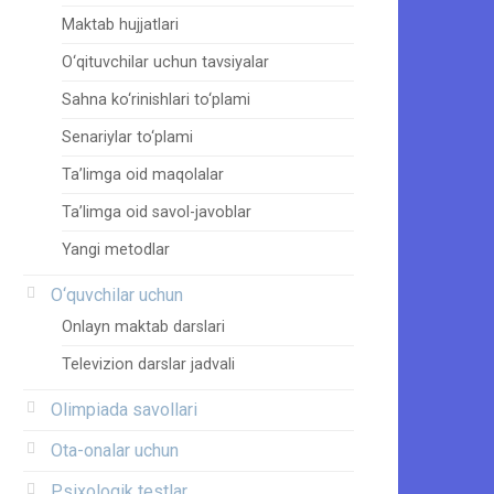
Maktab hujjatlari
O‘qituvchilar uchun tavsiyalar
Sahna ko‘rinishlari to‘plami
Senariylar to‘plami
Ta’limga oid maqolalar
Ta’limga oid savol-javoblar
Yangi metodlar
O‘quvchilar uchun
Onlayn maktab darslari
Televizion darslar jadvali
Olimpiada savollari
Ota-onalar uchun
Psixologik testlar