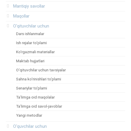
Mantiqiy savollar
Maqollar
O‘qituvchilar uchun
Dars ishlanmalar
Ish rejalar to‘plami
Ko‘rgazmali materiallar
Maktab hujjatlari
O‘qituvchilar uchun tavsiyalar
Sahna ko‘rinishlari to‘plami
Senariylar to‘plami
Ta’limga oid maqolalar
Ta’limga oid savol-javoblar
Yangi metodlar
O‘quvchilar uchun