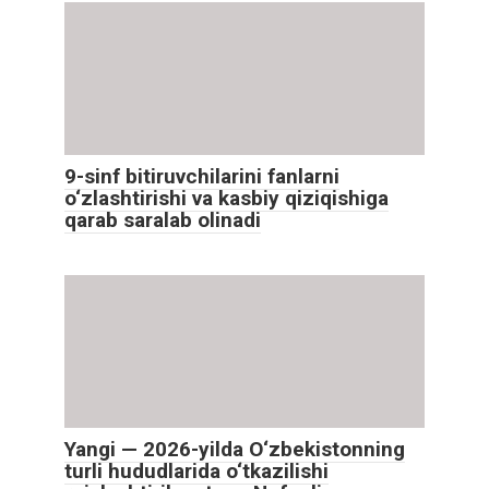
9-sinf bitiruvchilarini fanlarni
o‘zlashtirishi va kasbiy qiziqishiga
qarab saralab olinadi
Yangi — 2026-yilda O‘zbekistonning
turli hududlarida o‘tkazilishi