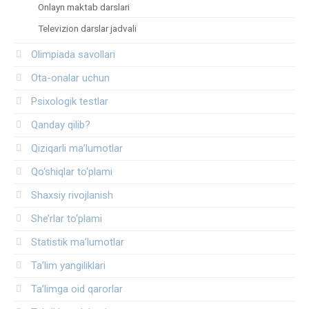
Onlayn maktab darslari
Televizion darslar jadvali
Olimpiada savollari
Ota-onalar uchun
Psixologik testlar
Qanday qilib?
Qiziqarli ma’lumotlar
Qo‘shiqlar to‘plami
Shaxsiy rivojlanish
She’rlar to‘plami
Statistik ma’lumotlar
Ta’lim yangiliklari
Ta’limga oid qarorlar