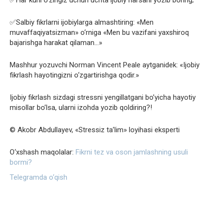
✅Salbiy fikrlarni ijobiylarga almashtiring: «Men
muvaffaqiyatsizman» o‘rniga «Men bu vazifani yaxshiroq
bajarishga harakat qilaman…»
Mashhur yozuvchi Norman Vincent Peale aytganidek: «Ijobiy
fikrlash hayotingizni o‘zgartirishga qodir.»
Ijobiy fikrlash sizdagi stressni yengillatgani bo’yicha hayotiy
misollar bo’lsa, ularni izohda yozib qoldiring?!
© Akobr Abdullayev, «Stressiz ta’lim» loyihasi eksperti
O‘xshash maqolalar:
Fikrni tez va oson jamlashning usuli
bormi?
Telegramda o‘qish