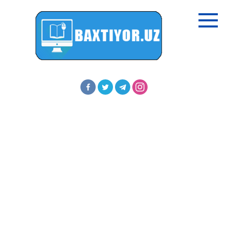
Перейти
к
контенту