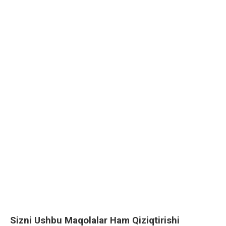
Sizni Ushbu Maqolalar Ham Qiziqtirishi