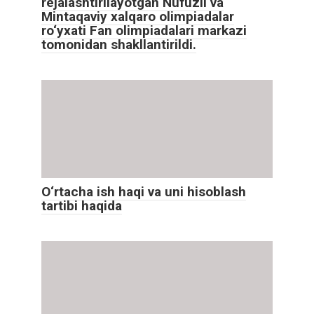
rejalashtirilayotgan Nufuzli va
Mintaqaviy xalqaro olimpiadalar
ro‘yxati Fan olimpiadalari markazi
tomonidan shakllantirildi.
O‘rtacha ish haqi va uni hisoblash
tartibi haqida