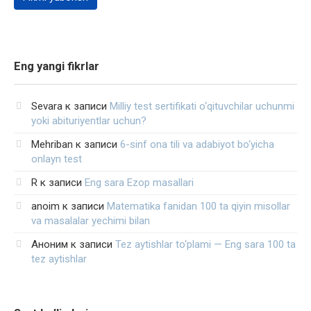
Eng yangi fikrlar
Sevara
к записи
Milliy test sertifikati o‘qituvchilar uchunmi
yoki abituriyentlar uchun?
Mehriban
к записи
6-sinf ona tili va adabiyot bo‘yicha
onlayn test
R
к записи
Eng sara Ezop masallari
anoim
к записи
Matematika fanidan 100 ta qiyin misollar
va masalalar yechimi bilan
Аноним
к записи
Tez aytishlar to‘plami — Eng sara 100 ta
tez aytishlar