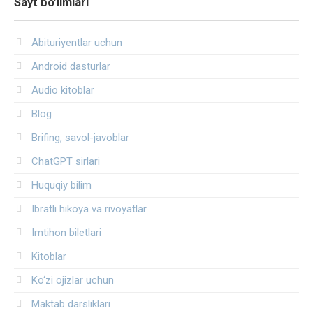
Sayt bo’limlari
Abituriyentlar uchun
Android dasturlar
Audio kitoblar
Blog
Brifing, savol-javoblar
ChatGPT sirlari
Huquqiy bilim
Ibratli hikoya va rivoyatlar
Imtihon biletlari
Kitoblar
Ko‘zi ojizlar uchun
Maktab darsliklari