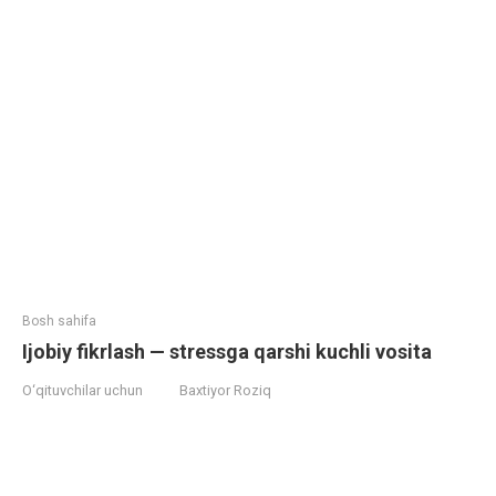
Bosh sahifa
Ijobiy fikrlash — stressga qarshi kuchli vosita
O‘qituvchilar uchun
Baxtiyor Roziq