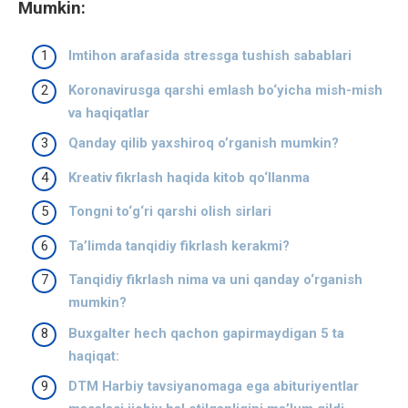
Mumkin:
Imtihon arafasida stressga tushish sabablari
Koronavirusga qarshi emlash bo‘yicha mish-mish
va haqiqatlar
Qanday qilib yaxshiroq o’rganish mumkin?
Kreativ fikrlash haqida kitob qo‘llanma
Tongni to‘g‘ri qarshi olish sirlari
Ta’limda tanqidiy fikrlash kerakmi?
Tanqidiy fikrlash nima va uni qanday o‘rganish
mumkin?
Buxgalter hech qachon gapirmaydigan 5 ta
haqiqat:
DTM Harbiy tavsiyanomaga ega abituriyentlar