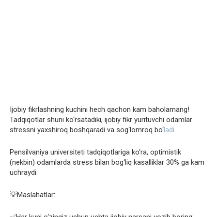
Ijobiy fikrlashning kuchini hech qachon kam baholamang!
Tadqiqotlar shuni ko‘rsatadiki, ijobiy fikr yurituvchi odamlar
stressni yaxshiroq boshqaradi va sog‘lomroq bo‘
ladi
.
Pensilvaniya universiteti tadqiqotlariga ko‘ra, optimistik
(nekbin) odamlarda stress bilan bog‘liq kasalliklar 30% ga kam
uchraydi.
💡Maslahatlar:
✅Har kuni o‘zingiz uchun uchta ijobiy narsani yozib boring;