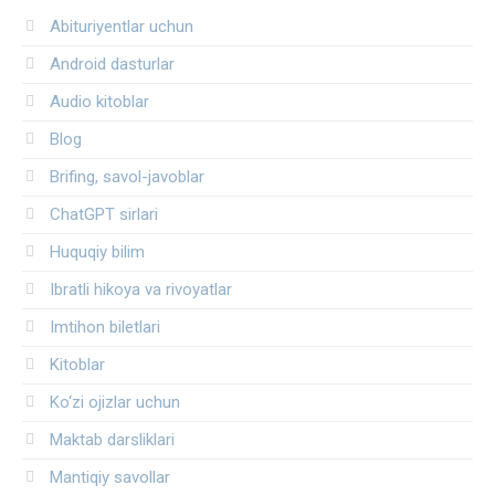
Abituriyentlar uchun
Android dasturlar
Audio kitoblar
Blog
Brifing, savol-javoblar
ChatGPT sirlari
Huquqiy bilim
Ibratli hikoya va rivoyatlar
Imtihon biletlari
Kitoblar
Ko‘zi ojizlar uchun
Maktab darsliklari
Mantiqiy savollar