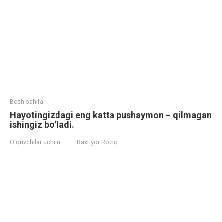
Bosh sahifa
Hayotingizdagi eng katta pushaymon – qilmagan
ishingiz bo‘ladi.
O‘quvchilar uchun
Baxtiyor Roziq