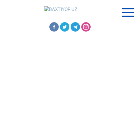
Перейти
к
контенту