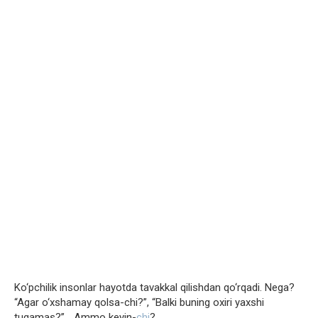
Ko‘pchilik insonlar hayotda tavakkal qilishdan qo‘rqadi. Nega?
“Agar o‘xshamay qolsa-chi?”, “Balki buning oxiri yaxshi
tugamas?”…
Ammo keyin-
chi
?