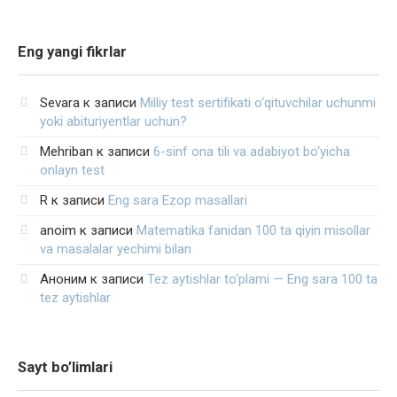
Eng yangi fikrlar
Sevara
к записи
Milliy test sertifikati o‘qituvchilar uchunmi
yoki abituriyentlar uchun?
Mehriban
к записи
6-sinf ona tili va adabiyot bo‘yicha
onlayn test
R
к записи
Eng sara Ezop masallari
anoim
к записи
Matematika fanidan 100 ta qiyin misollar
va masalalar yechimi bilan
Аноним
к записи
Tez aytishlar to‘plami — Eng sara 100 ta
tez aytishlar
Sayt bo’limlari