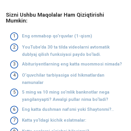
Sizni Ushbu Maqolalar Ham Qiziqtirishi
Mumkin:
Eng ommabop qo‘rquvlar (1-qism)
YouTube’da 30 ta tilda videolarni avtomatik
dublyaj qilish funksiyasi paydo bo‘ladi.
Abituriyentlarning eng katta muommosi nimada?
O‘quvchilar tarbiyasiga oid hikmatlardan
namunalar
5 ming va 10 ming so‘mlik banknotlar nega
yangilanyapti? Avvalgi pullar nima bo‘ladi?
Eng katta dushman nafsmi yoki Shaytonmi?..
Katta yo‘ldagi kichik eslatmalar: