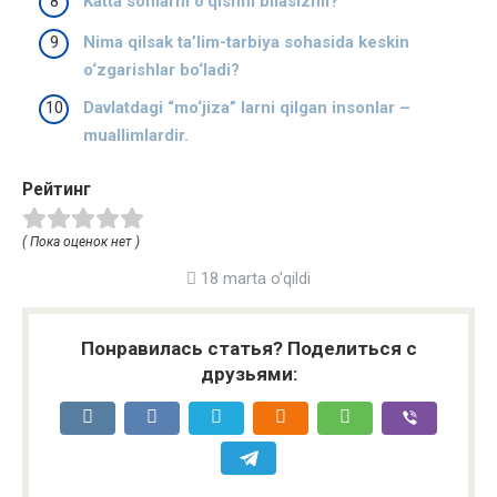
Katta sonlarni o‘qishni bilasizmi?
Nima qilsak ta’lim-tarbiya sohasida keskin
o‘zgarishlar bo‘ladi?
Davlatdagi “mo‘jiza” larni qilgan insonlar –
muallimlardir.
Рейтинг
( Пока оценок нет )
18 marta o'qildi
Понравилась статья? Поделиться с
друзьями: