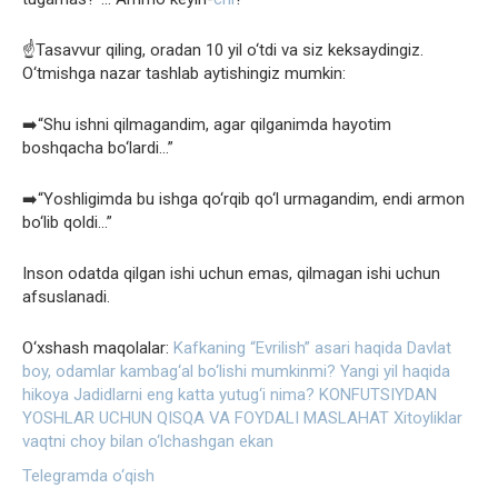
☝️Tasavvur qiling, oradan 10 yil o‘tdi va siz keksaydingiz.
O‘tmishga nazar tashlab aytishingiz mumkin:
➡️“Shu ishni qilmagandim, agar qilganimda hayotim
boshqacha bo‘lardi…”
➡️“Yoshligimda bu ishga qo‘rqib qo‘l urmagandim, endi armon
bo‘lib qoldi…”
Inson odatda qilgan ishi uchun emas, qilmagan ishi uchun
afsuslanadi.
O‘xshash maqolalar:
Kafkaning “Evrilish” asari haqida
Davlat
boy, odamlar kambag‘al bo‘lishi mumkinmi?
Yangi yil haqida
hikoya
Jadidlarni eng katta yutug‘i nima?
KONFUTSIYDAN
YOSHLAR UCHUN QISQA VA FOYDALI MASLAHAT
Xitoyliklar
vaqtni choy bilan o‘lchashgan ekan
Telegramda o‘qish