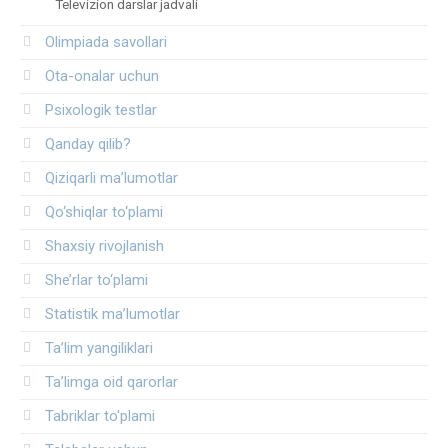
Televizion darslar jadvali
Olimpiada savollari
Ota-onalar uchun
Psixologik testlar
Qanday qilib?
Qiziqarli ma’lumotlar
Qo‘shiqlar to‘plami
Shaxsiy rivojlanish
She’rlar to‘plami
Statistik ma’lumotlar
Ta’lim yangiliklari
Ta’limga oid qarorlar
Tabriklar to'plami