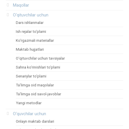
Maqollar
O‘qituvchilar uchun
Dars ishlanmalar
Ish rejalar to‘plami
Ko‘rgazmali materiallar
Maktab hujjatlari
O‘qituvchilar uchun tavsiyalar
Sahna ko‘rinishlari to‘plami
Senariylar to‘plami
Ta’limga oid maqolalar
Ta’limga oid savol-javoblar
Yangi metodlar
O‘quvchilar uchun
Onlayn maktab darslari