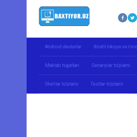
Перейти
к
контенту
Android dasturlar
Ibratli hikoya va rivo
Maktab hujjatlari
Senariylar to‘plami
She’rlar to‘plami
Testlar to‘plami