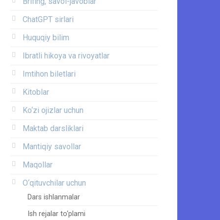
Brifing, savol-javoblar
ChatGPT sirlari
Huquqiy bilim
Ibratli hikoya va rivoyatlar
Imtihon biletlari
Kitoblar
Ko‘zi ojizlar uchun
Maktab darsliklari
Mantiqiy savollar
Maqollar
O‘qituvchilar uchun
Dars ishlanmalar
Ish rejalar to‘plami