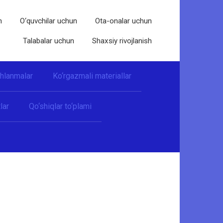
n
O‘quvchilar uchun
Ota-onalar uchun
Talabalar uchun
Shaxsiy rivojlanish
shlanmalar
Ko‘rgazmali materiallar
lar
Qo‘shiqlar to‘plami