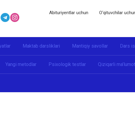
Abituriyentlar uchun
O‘qituvchilar uchu
yatlar
Maktab darsliklari
Mantiqiy savollar
Dars i
Yangi metodlar
Psixologik testlar
Qiziqarli ma’lumot