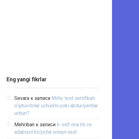
Eng yangi fikrlar
Sevara
к записи
Milliy test sertifikati
o‘qituvchilar uchunmi yoki abituriyentlar
uchun?
Mehriban
к записи
6-sinf ona tili va
adabiyot bo‘yicha onlayn test