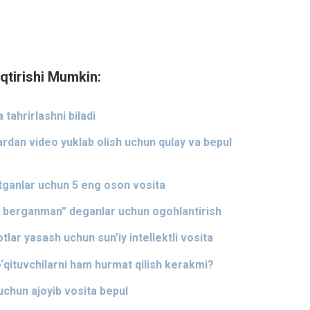
qtirishi Mumkin:
 tahrirlashni biladi
dan video yuklab olish uchun qulay va bepul
otganlar uchun 5 eng oson vosita
b berganman” deganlar uchun ogohlantirish
lar yasash uchun sun’iy intellektli vosita
qituvchilarni ham hurmat qilish kerakmi?
uchun ajoyib vosita bepul