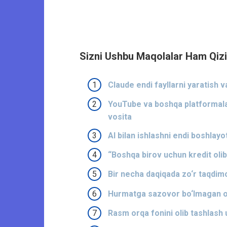
Sizni Ushbu Maqolalar Ham Qizi
Claude endi fayllarni yaratish va
YouTube va boshqa platformalar
vosita
AI bilan ishlashni endi boshlay
“Boshqa birov uchun kredit oli
Bir necha daqiqada zo‘r taqdimot
Hurmatga sazovor bo‘lmagan o‘
Rasm orqa fonini olib tashlash 