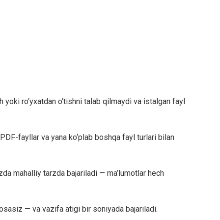
oki ro‘yxatdan o‘tishni talab qilmaydi va istalgan fayl
, PDF-fayllar va yana ko‘plab boshqa fayl turlari bilan
zda mahalliy tarzda bajariladi — ma’lumotlar hech
osasiz — va vazifa atigi bir soniyada bajariladi.