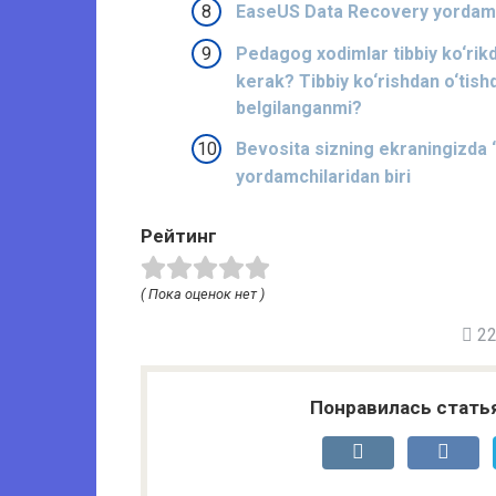
EaseUS Data Recovery yordamida
Pedagog xodimlar tibbiy ko‘rikd
kerak? Tibbiy ko‘rishdan o‘tish
belgilanganmi?
Bevosita sizning ekraningizda “
yordamchilaridan biri
Рейтинг
( Пока оценок нет )
22 
Понравилась стать