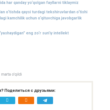
 har qanday yo‘qolgan fayllarni tiklaymiz
an o‘tishda qaysi turdagi tekshiruvlardan o‘tishi
dagi kamchilik uchun o‘qituvchiga javobgarlik
yashaydigan” eng zo‘r sun’iy intellekt
marta o'qildi
я? Поделиться с друзьями: