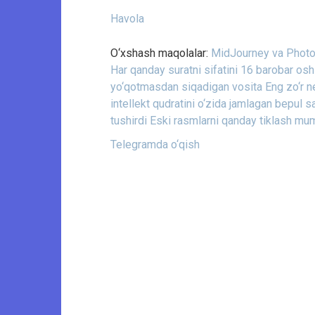
Havola
O‘xshash maqolalar:
MidJourney va Photosh
Har qanday suratni sifatini 16 barobar osh
yo‘qotmasdan siqadigan vosita
Eng zo‘r n
intellekt qudratini o‘zida jamlagan bepul s
tushirdi
Eski rasmlarni qanday tiklash mu
Telegramda o‘qish