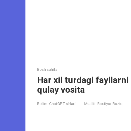
Bosh sahifa
Har xil turdagi fayllarn
qulay vosita
Bo‘lim:
ChatGPT sirlari
Muallif:
Baxtiyor Roziq