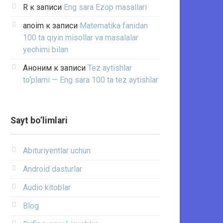
R
к записи
Eng sara Ezop masallari
anoim
к записи
Matematika fanidan
100 ta qiyin misollar va masalalar
yechimi bilan
Аноним
к записи
Tez aytishlar
to‘plami — Eng sara 100 ta tez aytishlar
Sayt bo’limlari
Abituriyentlar uchun
Android dasturlar
Audio kitoblar
Blog