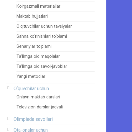
Ko‘rgazmali materiallar
Maktab hujjatlari
O‘qituvchilar uchun tavsiyalar
Sahna ko‘rinishlari to‘plami
Senariylar to‘plami
Ta’limga oid maqolalar
Ta’limga oid savol-javoblar
Yangi metodlar
O‘quvchilar uchun
Onlayn maktab darslari
Televizion darslar jadvali
Olimpiada savollari
Ota-onalar uchun