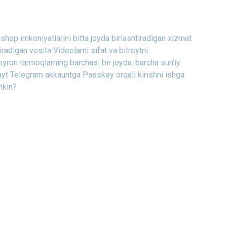
op imkoniyatlarini bitta joyda birlashtiradigan xizmat
iradigan vosita
Videolarni sifat va bitreytni
eyron tarmoqlarning barchasi bir joyda: barcha sun’iy
ayt
Telegram akkauntga Passkey orqali kirishni ishga
mkin?