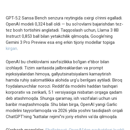
GPT-5.2 Sansa Bench senzura reytingida oxirgi o‘rinni egalladi.
OpenAI modeli 0,324 ball oldi — bu so‘rovlarni bajarishdan tez-
tez bosh tortishini anglatadi. Taqqoslash uchun, Llama 3 8B
Instruct 0,853 ball bilan yetakchilik qilmoqda, Google’ning
Gemini 3 Pro Preview esa eng erkin tijoriy modellar topiga
kirgan
.
OpenAI bu cheklovlarni xavfsizlikka bo‘lgan e’tibor bilan
izohlaydi. Tizim xaritasida jailbreaklardan va prompt
injeksiyalaridan himoya, gallyutsinatsiyalarni kamaytirish
hamda ruhiy salomatlikka alohida urg‘u berilgani aytiladi. Biroq
foydalanuvchilar norozi. Reddit’da modelni haddan tashqari
korporativ va zerikarli, 5.1 versiyasiga nisbatan orqaga qadam
deb atashmoqda. Shunga qaramay, ish vazifalari uchun uni
baribir maqtashmoqda. Shu bilan birga, OpenAI yangi Garlic
modelini tayyorlamoqda va 2026 yilda yoshni tasdiqlash orqali
ChatGPT’ning “kattalar rejimi”ni joriy etishni va’da qilmoqda.