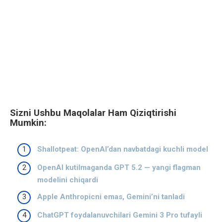
Sizni Ushbu Maqolalar Ham Qiziqtirishi
Mumkin:
Shallotpeat: OpenAI’dan navbatdagi kuchli model
OpenAI kutilmaganda GPT 5.2 — yangi flagman
modelini chiqardi
Apple Anthropicni emas, Gemini’ni tanladi
ChatGPT foydalanuvchilari Gemini 3 Pro tufayli