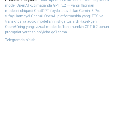
O‘xshash maqolalar:
Shallotpeat: OpenAI’dan navbatdagi kuchli
model
OpenAI kutilmaganda GPT 5.2 — yangi flagman
modelini chiqardi
ChatGPT foydalanuvchilari Gemini 3 Pro
tufayli kamaydi
OpenAI OpenAI platformasida yangi TTS va
transkripsiya audio modellarini ishga tushirdi
Hazel-gen
OpenAI’ning yangi vizual modeli bo‘lishi mumkin
GPT-5.2 uchun
promptlar yaratish bo‘yicha qo‘llanma
Telegramda o‘qish