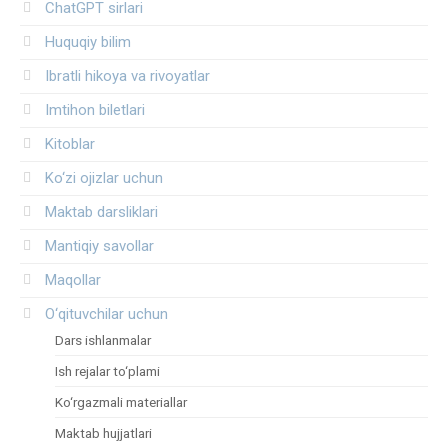
ChatGPT sirlari
Huquqiy bilim
Ibratli hikoya va rivoyatlar
Imtihon biletlari
Kitoblar
Ko‘zi ojizlar uchun
Maktab darsliklari
Mantiqiy savollar
Maqollar
O‘qituvchilar uchun
Dars ishlanmalar
Ish rejalar to‘plami
Ko‘rgazmali materiallar
Maktab hujjatlari