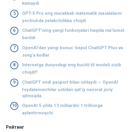
kamaydi
GPT-5 Pro eng murakkab matematik masalalarni
yechishda yetakchilikka chiqdi
ChatGPT’ning yangi funksiyalari haqida ma’lumot
berildi
OpenAI’dan yangi bonus: bepul ChatGPT Plus va
sovg‘a kodlar
Internetga dunyodagi eng kuchli til modeli sizib
chiqdi!!
ChatGPT endi pasport bilan ishlaydi — OpenAI
foydalanuvchilar ustidan qat’iy nazorat joriy
qilmoqda.
OpenAI 5 yilda 13 milliardni 1 trillionga
aylantirmoqchi
Рейтинг