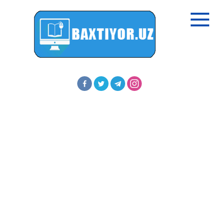
Перейти
к
контенту