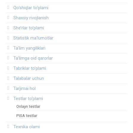
Qo‘shiqlar to‘plami
Shaxsiy rivojlanish
She’rlar to‘plami
Statistik ma’lumotlar
Ta’lim yangiliklari
Ta’limga oid qarorlar
Tabriklar to'plami
Talabalar uchun
Tarjimai hol
Testlar to‘plami
Onlayn testlar
PISA testlar
Texnika olami