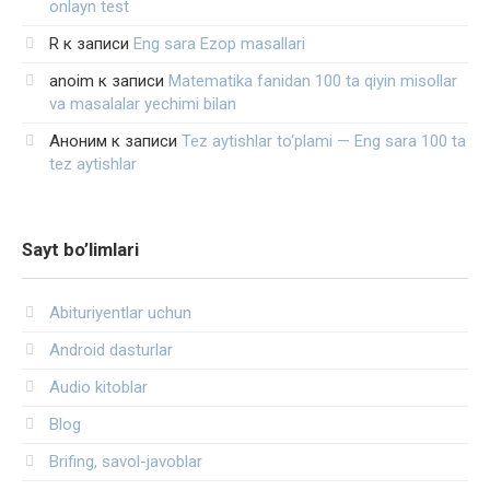
onlayn test
R
к записи
Eng sara Ezop masallari
anoim
к записи
Matematika fanidan 100 ta qiyin misollar
va masalalar yechimi bilan
Аноним
к записи
Tez aytishlar to‘plami — Eng sara 100 ta
tez aytishlar
Sayt bo’limlari
Abituriyentlar uchun
Android dasturlar
Audio kitoblar
Blog
Brifing, savol-javoblar