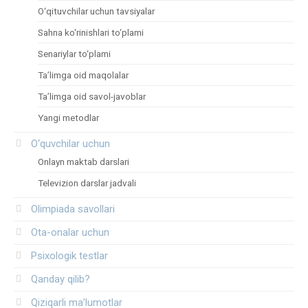
O‘qituvchilar uchun tavsiyalar
Sahna ko‘rinishlari to‘plami
Senariylar to‘plami
Ta’limga oid maqolalar
Ta’limga oid savol-javoblar
Yangi metodlar
O‘quvchilar uchun
Onlayn maktab darslari
Televizion darslar jadvali
Olimpiada savollari
Ota-onalar uchun
Psixologik testlar
Qanday qilib?
Qiziqarli ma’lumotlar