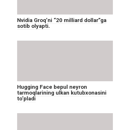
Nvidia Groq’ni “20 milliard dollar”ga
sotib olyapti.
Hugging Face bepul neyron
tarmoqlarining ulkan kutubxonasini
to‘pladi