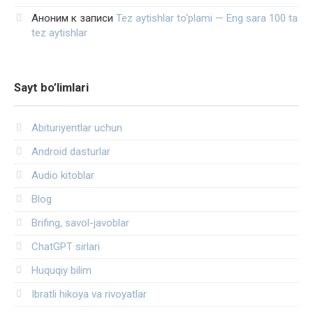
Аноним
к записи
Tez aytishlar to‘plami — Eng sara 100 ta
tez aytishlar
Sayt bo’limlari
Abituriyentlar uchun
Android dasturlar
Audio kitoblar
Blog
Brifing, savol-javoblar
ChatGPT sirlari
Huquqiy bilim
Ibratli hikoya va rivoyatlar