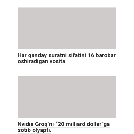
Har qanday suratni sifatini 16 barobar
oshiradigan vosita
Nvidia Groq’ni “20 milliard dollar”ga
sotib olyapti.