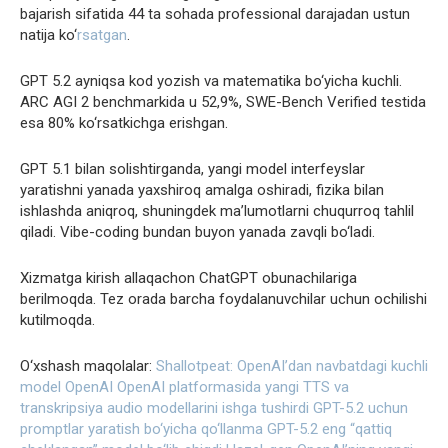
bajarish sifatida 44 ta sohada professional darajadan ustun
natija ko‘
rsatgan
.
GPT 5.2 ayniqsa kod yozish va matematika bo‘yicha kuchli.
ARC AGI 2 benchmarkida u 52,9%, SWE-Bench Verified testida
esa 80% ko‘rsatkichga erishgan.
GPT 5.1 bilan solishtirganda, yangi model interfeyslar
yaratishni yanada yaxshiroq amalga oshiradi, fizika bilan
ishlashda aniqroq, shuningdek ma’lumotlarni chuqurroq tahlil
qiladi. Vibe-coding bundan buyon yanada zavqli bo‘ladi.
Xizmatga kirish allaqachon ChatGPT obunachilariga
berilmoqda. Tez orada barcha foydalanuvchilar uchun ochilishi
kutilmoqda.
O‘xshash maqolalar:
Shallotpeat: OpenAI’dan navbatdagi kuchli
model
OpenAI OpenAI platformasida yangi TTS va
transkripsiya audio modellarini ishga tushirdi
GPT-5.2 uchun
promptlar yaratish bo‘yicha qo‘llanma
GPT-5.2 eng “qattiq