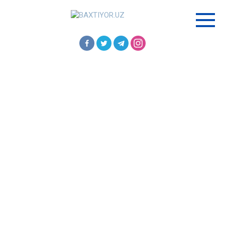
Перейти
к
контенту