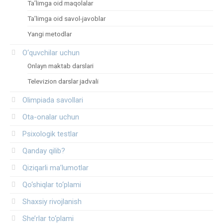
Ta’limga oid maqolalar
Ta’limga oid savol-javoblar
Yangi metodlar
O‘quvchilar uchun
Onlayn maktab darslari
Televizion darslar jadvali
Olimpiada savollari
Ota-onalar uchun
Psixologik testlar
Qanday qilib?
Qiziqarli ma’lumotlar
Qo‘shiqlar to‘plami
Shaxsiy rivojlanish
She’rlar to‘plami