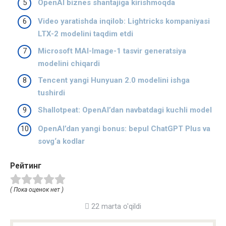
OpenAI biznes shantajiga kirishmoqda
Video yaratishda inqilob: Lightricks kompaniyasi
LTX-2 modelini taqdim etdi
Microsoft MAI-Image-1 tasvir generatsiya
modelini chiqardi
Tencent yangi Hunyuan 2.0 modelini ishga
tushirdi
Shallotpeat: OpenAI’dan navbatdagi kuchli model
OpenAI’dan yangi bonus: bepul ChatGPT Plus va
sovg‘a kodlar
Рейтинг
( Пока оценок нет )
22 marta o'qildi