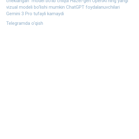
cheklangan” model bo‘lib chiqdi
Hazel-gen OpenAI’ning yangi
vizual modeli bo‘lishi mumkin
ChatGPT foydalanuvchilari
Gemini 3 Pro tufayli kamaydi
Telegramda o‘qish