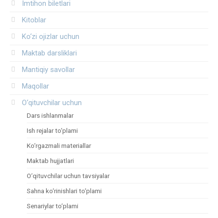
Imtihon biletlari
Kitoblar
Ko‘zi ojizlar uchun
Maktab darsliklari
Mantiqiy savollar
Maqollar
O‘qituvchilar uchun
Dars ishlanmalar
Ish rejalar to‘plami
Ko‘rgazmali materiallar
Maktab hujjatlari
O‘qituvchilar uchun tavsiyalar
Sahna ko‘rinishlari to‘plami
Senariylar to‘plami