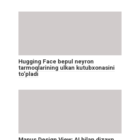
Hugging Face bepul neyron
tarmoqlarining ulkan kutubxonasini
to‘pladi
Manus Design View: AI bilan dizayn