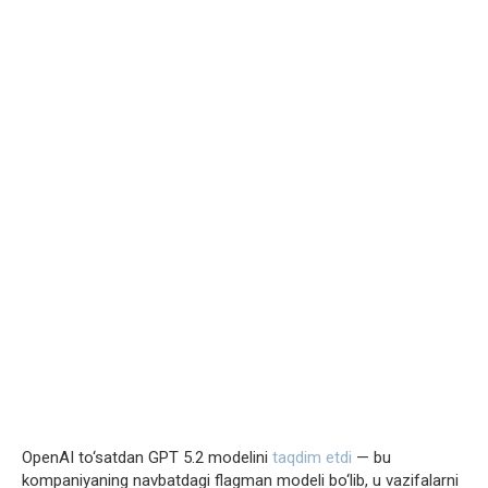
OpenAI to‘satdan GPT 5.2 modelini
taqdim etdi
— bu
kompaniyaning navbatdagi flagman modeli bo‘lib, u vazifalarni