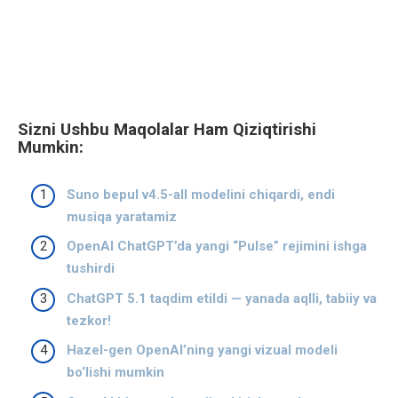
Sizni Ushbu Maqolalar Ham Qiziqtirishi
Mumkin:
Suno bepul v4.5-all modelini chiqardi, endi
musiqa yaratamiz
OpenAI ChatGPT’da yangi “Pulse” rejimini ishga
tushirdi
ChatGPT 5.1 taqdim etildi — yanada aqlli, tabiiy va
tezkor!
Hazel-gen OpenAI’ning yangi vizual modeli
bo‘lishi mumkin