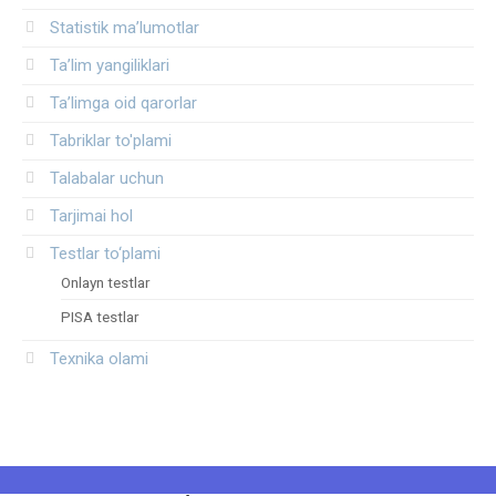
Statistik ma’lumotlar
Ta’lim yangiliklari
Ta’limga oid qarorlar
Tabriklar to'plami
Talabalar uchun
Tarjimai hol
Testlar to‘plami
Onlayn testlar
PISA testlar
Texnika olami