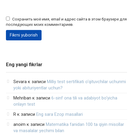
Сохранить моё имя, email и адрес сайта в этом браузере для
последующих моих комментариев.
Eng yangi fikrlar
Sevara
к записи
Milliy test sertifikati o‘qituvchilar uchunmi
yoki abituriyentlar uchun?
Mehriban
к записи
6-sinf ona tili va adabiyot bo‘yicha
onlayn test
R
к записи
Eng sara Ezop masallari
anoim
к записи
Matematika fanidan 100 ta qiyin misollar
va masalalar yechimi bilan