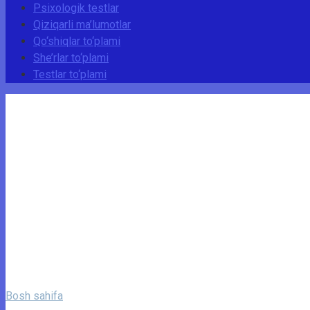
Psixologik testlar
Qiziqarli ma’lumotlar
Qo‘shiqlar to‘plami
She’rlar to‘plami
Testlar to‘plami
Bosh sahifa