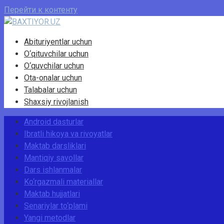
Перейти к контенту
Abituriyentlar uchun
O‘qituvchilar uchun
O‘quvchilar uchun
Ota-onalar uchun
Talabalar uchun
Shaxsiy rivojlanish
Android dasturlar
Ibratli hikoya va rivoyatlar
Maktab darsliklari
Mantiqiy savollar
Dars ishlanmalar
Ko‘rgazmali materiallar
Maktab hujjatlari
Senariylar to‘plami
Yangi metodlar