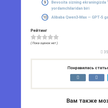
Bevosita sizning ekraningizda “
yordamchilaridan biri
Alibaba Qwen3‑Max — GPT‑5 ga b
Рейтинг
( Пока оценок нет )
35 
Понравилась стать
Вам также мо