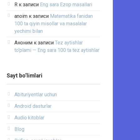
R
к записи
Eng sara Ezop masallari
anoim
к записи
Matematika fanidan
100 ta qiyin misollar va masalalar
yechimi bilan
Аноним
к записи
Tez aytishlar
to‘plami — Eng sara 100 ta tez aytishlar
Sayt bo’limlari
Abituriyentlar uchun
Android dasturlar
Audio kitoblar
Blog