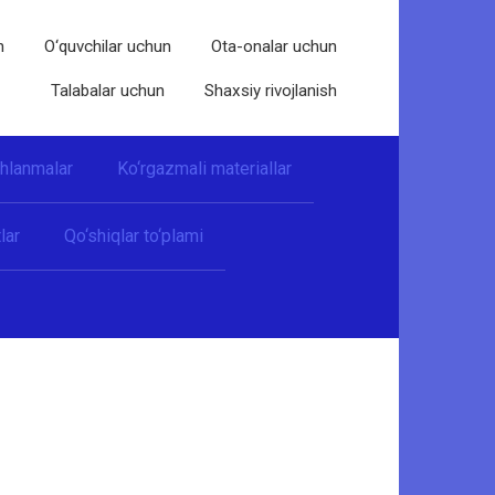
n
O‘quvchilar uchun
Ota-onalar uchun
Talabalar uchun
Shaxsiy rivojlanish
shlanmalar
Ko‘rgazmali materiallar
lar
Qo‘shiqlar to‘plami