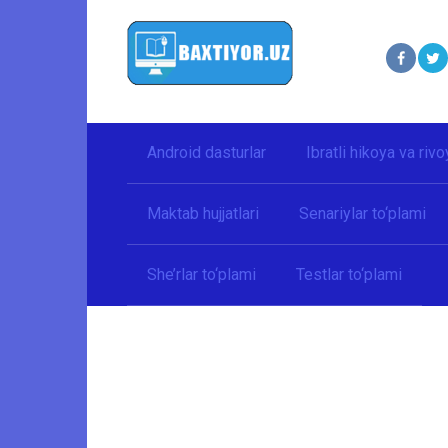
Перейти
к
контенту
Android dasturlar
Ibratli hikoya va rivo
Maktab hujjatlari
Senariylar to‘plami
She’rlar to‘plami
Testlar to‘plami