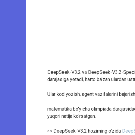
DeepSeek-V3.2 va DeepSeek-V3.2-Speciale
darajasiga yetadi, hatto ba’zan ulardan u
Ular kod yozish, agent vazifalarini bajarish
matematika bo‘yicha olimpiada darajasid
yuqori natija ko‘rsatgan.
👀 DeepSeek-V3.2 hozirning o‘zida
DeepS