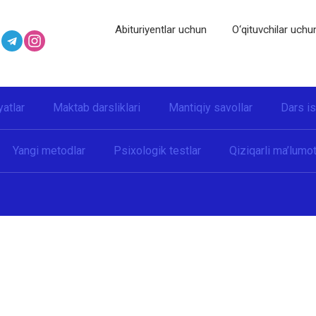
Abituriyentlar uchun
O‘qituvchilar uchu
yatlar
Maktab darsliklari
Mantiqiy savollar
Dars i
Yangi metodlar
Psixologik testlar
Qiziqarli ma’lumot