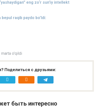
yashaydigan” eng zo‘r sun’iy intellekt
epul raqib paydo bo’ldi:
marta o'qildi
я? Поделиться с друзьями:
жет быть интересно