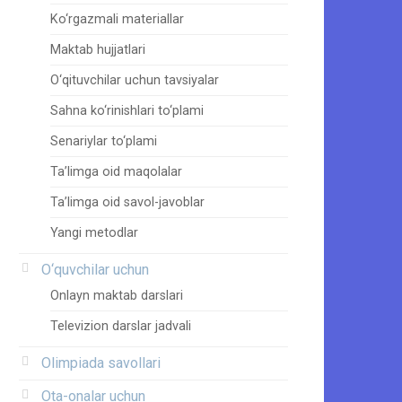
Ko‘rgazmali materiallar
Maktab hujjatlari
O‘qituvchilar uchun tavsiyalar
Sahna ko‘rinishlari to‘plami
Senariylar to‘plami
Ta’limga oid maqolalar
Ta’limga oid savol-javoblar
Yangi metodlar
O‘quvchilar uchun
Onlayn maktab darslari
Televizion darslar jadvali
Olimpiada savollari
Ota-onalar uchun