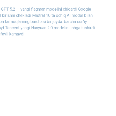
GPT 5.2 — yangi flagman modelini chiqardi
Google
kirishni chekladi
Mistral 10 ta ochiq AI model bilan
on tarmoqlarning barchasi bir joyda: barcha sun’iy
ayt
Tencent yangi Hunyuan 2.0 modelini ishga tushirdi
ufayli kamaydi