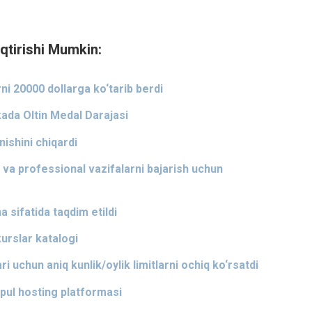
qtirishi Mumkin:
i 20000 dollarga ko‘tarib berdi
da Oltin Medal Darajasi
ishini chiqardi
 va professional vazifalarni bajarish uchun
 sifatida taqdim etildi
kurslar katalogi
 uchun aniq kunlik/oylik limitlarni ochiq ko‘rsatdi
epul hosting platformasi