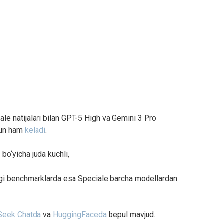
 natijalari bilan GPT-5 High va Gemini 3 Pro
stun ham
keladi
.
 bo‘yicha juda kuchli,
agi benchmarklarda esa Speciale barcha modellardan
eek Chatda
va
HuggingFaceda
bepul mavjud.