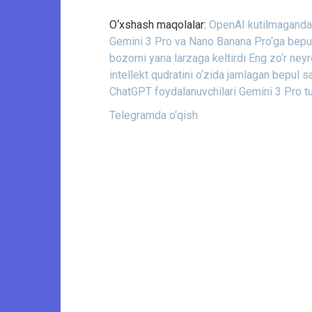
O‘xshash maqolalar:
OpenAI kutilmaganda 
Gemini 3 Pro va Nano Banana Pro‘ga bepul 
bozorni yana larzaga keltirdi
Eng zo‘r neyr
intellekt qudratini o‘zida jamlagan bepul s
ChatGPT foydalanuvchilari Gemini 3 Pro t
Telegramda o‘qish