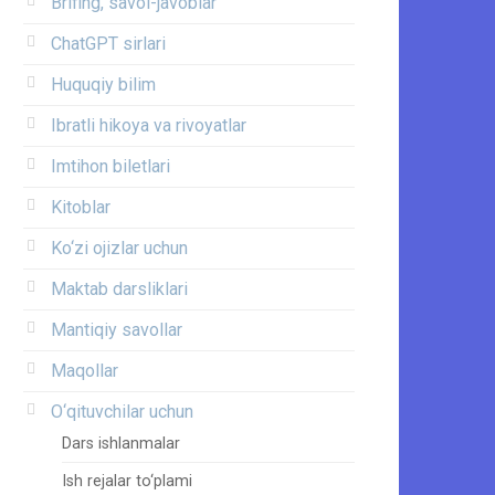
Brifing, savol-javoblar
ChatGPT sirlari
Huquqiy bilim
Ibratli hikoya va rivoyatlar
Imtihon biletlari
Kitoblar
Ko‘zi ojizlar uchun
Maktab darsliklari
Mantiqiy savollar
Maqollar
O‘qituvchilar uchun
Dars ishlanmalar
Ish rejalar to‘plami