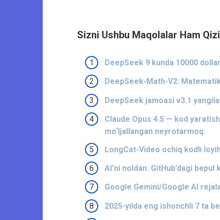
Sizni Ushbu Maqolalar Ham Qizi
DeepSeek 9 kunda 10000 dollarn
DeepSeek-Math-V2: Matematika
DeepSeek jamoasi v3.1 yangilan
Claude Opus 4.5 — kod yaratish
mo‘ljallangan neyrotarmoq.
LongCat-Video ochiq kodli loyiha
AI’ni noldan: GitHub’dagi bepul 
Google Gemini/Google AI rejalari
2025-yilda eng ishonchli 7 ta b