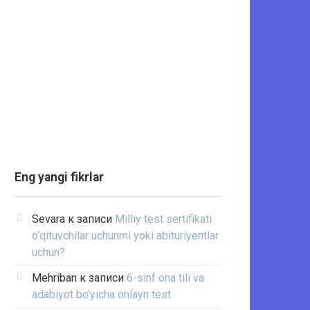
Eng yangi fikrlar
Sevara
к записи
Milliy test sertifikati
o‘qituvchilar uchunmi yoki abituriyentlar
uchun?
Mehriban
к записи
6-sinf ona tili va
adabiyot bo‘yicha onlayn test