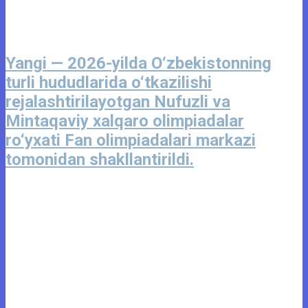
Yangi — 2026-yilda O‘zbekistonning
turli hududlarida o‘tkazilishi
rejalashtirilayotgan Nufuzli va
Mintaqaviy xalqaro olimpiadalar
ro‘yxati Fan olimpiadalari markazi
tomonidan shakllantirildi.