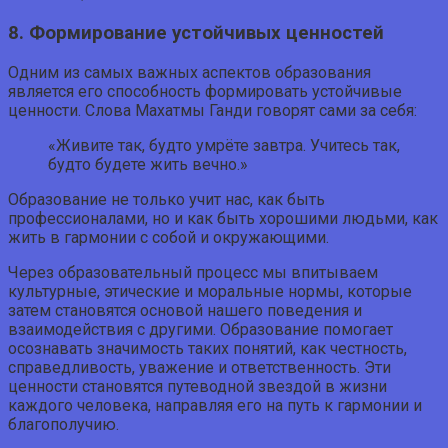
8. Формирование устойчивых ценностей
Одним из самых важных аспектов образования
является его способность формировать устойчивые
ценности. Слова Махатмы Ганди говорят сами за себя:
«Живите так, будто умрёте завтра. Учитесь так,
будто будете жить вечно.»
Образование не только учит нас, как быть
профессионалами, но и как быть хорошими людьми, как
жить в гармонии с собой и окружающими.
Через образовательный процесс мы впитываем
культурные, этические и моральные нормы, которые
затем становятся основой нашего поведения и
взаимодействия с другими. Образование помогает
осознавать значимость таких понятий, как честность,
справедливость, уважение и ответственность. Эти
ценности становятся путеводной звездой в жизни
каждого человека, направляя его на путь к гармонии и
благополучию.