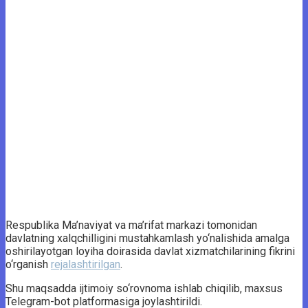
Respublika Ma’naviyat va ma’rifat markazi tomonidan
davlatning xalqchilligini mustahkamlash yo‘nalishida amalga
oshirilayotgan loyiha doirasida davlat xizmatchilarining fikrini
o‘rganish
rejalashtirilgan
.
Shu maqsadda ijtimoiy so‘rovnoma ishlab chiqilib, maxsus
Telegram-bot platformasiga joylashtirildi.