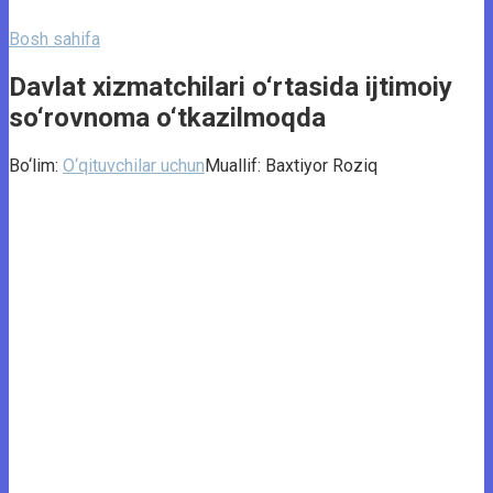
Bosh sahifa
Davlat xizmatchilari o‘rtasida ijtimoiy
so‘rovnoma o‘tkazilmoqda
Bo‘lim:
O‘qituvchilar uchun
Muallif:
Baxtiyor Roziq