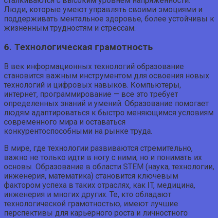
сталкиваются с высоким уровнем напряженности.
Люди, которые умеют управлять своими эмоциями и
поддерживать ментальное здоровье, более устойчивы к
жизненным трудностям и стрессам.
6. Технологическая грамотность
В век информационных технологий образование
становится важным инструментом для освоения новых
технологий и цифровых навыков. Компьютеры,
интернет, программирование — все это требует
определенных знаний и умений. Образование помогает
людям адаптироваться к быстро меняющимся условиям
современного мира и оставаться
конкурентоспособными на рынке труда.
В мире, где технологии развиваются стремительно,
важно не только идти в ногу с ними, но и понимать их
основы. Образование в области STEM (наука, технологии,
инженерия, математика) становится ключевым
фактором успеха в таких отраслях, как IT, медицина,
инженерия и многих других. Те, кто обладают
технологической грамотностью, имеют лучшие
перспективы для карьерного роста и личностного