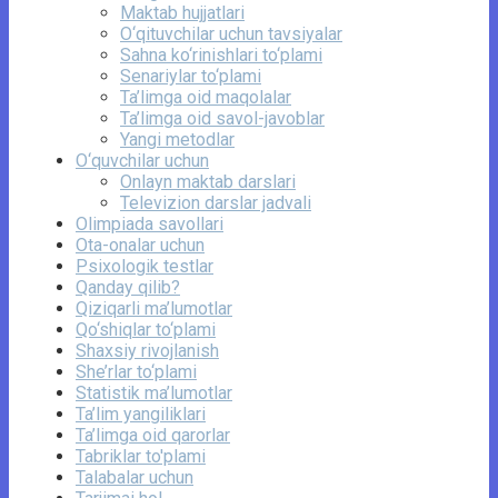
Maktab hujjatlari
O‘qituvchilar uchun tavsiyalar
Sahna ko‘rinishlari to‘plami
Senariylar to‘plami
Ta’limga oid maqolalar
Ta’limga oid savol-javoblar
Yangi metodlar
O‘quvchilar uchun
Onlayn maktab darslari
Televizion darslar jadvali
Olimpiada savollari
Ota-onalar uchun
Psixologik testlar
Qanday qilib?
Qiziqarli ma’lumotlar
Qo‘shiqlar to‘plami
Shaxsiy rivojlanish
She’rlar to‘plami
Statistik ma’lumotlar
Ta’lim yangiliklari
Ta’limga oid qarorlar
Tabriklar to'plami
Talabalar uchun