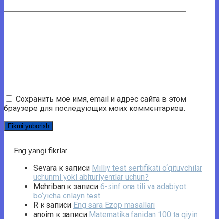
Сохранить моё имя, email и адрес сайта в этом
браузере для последующих моих комментариев.
Eng yangi fikrlar
Sevara
к записи
Milliy test sertifikati o‘qituvchilar
uchunmi yoki abituriyentlar uchun?
Mehriban
к записи
6-sinf ona tili va adabiyot
bo‘yicha onlayn test
R
к записи
Eng sara Ezop masallari
anoim
к записи
Matematika fanidan 100 ta qiyin