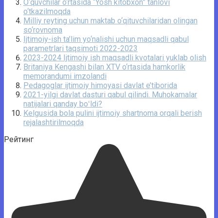
O‘quvchilar o‘rtasida “Yosh kitobxon” tanlovi
o‘tkazilmoqda
Milliy reyting uchun maktab o‘qituvchilaridan olingan
so‘rovnoma
Ijtimoiy-ish ta’lim yo‘nalishi uchun maqsadli qabul
parametrlari taqsimoti 2022-2023
2023-2024 Ijtimoiy ish maqsadli kvotalari yuklab olish
Britaniya Kengashi bilan XTV o‘rtasida hamkorlik
memorandumi imzolandi
Pedagoglar ijtimoiy himoyasi davlat e’tiborida
2021-yilgi davlat dasturi qabul qilindi. Muhokamalar
natijalari qanday boʻldi?
Kelgusida bola pulini ijtimoiy shartnoma orqali berish
rejalashtirilmoqda
Рейтинг