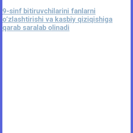
9-sinf bitiruvchilarini fanlarni
o‘zlashtirishi va kasbiy qiziqishiga
qarab saralab olinadi