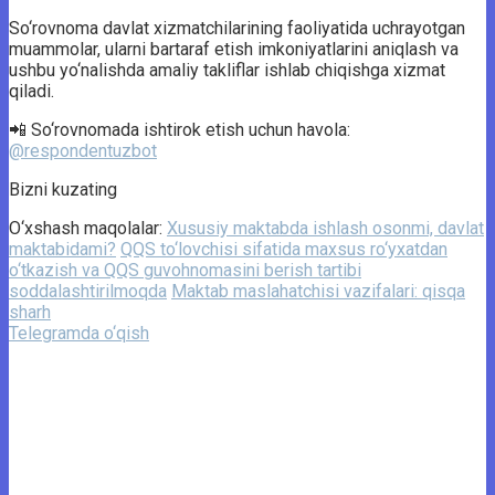
So‘rovnoma davlat xizmatchilarining faoliyatida uchrayotgan
muammolar, ularni bartaraf etish imkoniyatlarini aniqlash va
ushbu yo‘nalishda amaliy takliflar ishlab chiqishga xizmat
qiladi.
📲 So‘rovnomada ishtirok etish uchun havola:
@respondentuzbot
Bizni kuzating
O‘xshash maqolalar:
Xususiy maktabda ishlash osonmi, davlat
maktabidami?
QQS to‘lovchisi sifatida maxsus ro‘yxatdan
o‘tkazish va QQS guvohnomasini berish tartibi
soddalashtirilmoqda
Maktab maslahatchisi vazifalari: qisqa
sharh
Telegramda o‘qish