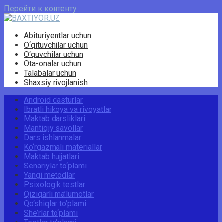
Перейти к контенту
Abituriyentlar uchun
O‘qituvchilar uchun
O‘quvchilar uchun
Ota-onalar uchun
Talabalar uchun
Shaxsiy rivojlanish
Android dasturlar
Ibratli hikoya va rivoyatlar
Maktab darsliklari
Mantiqiy savollar
Dars ishlanmalar
Ko‘rgazmali materiallar
Maktab hujjatlari
Senariylar to‘plami
Yangi metodlar
Psixologik testlar
Qiziqarli ma’lumotlar
Qo‘shiqlar to‘plami
She’rlar to‘plami