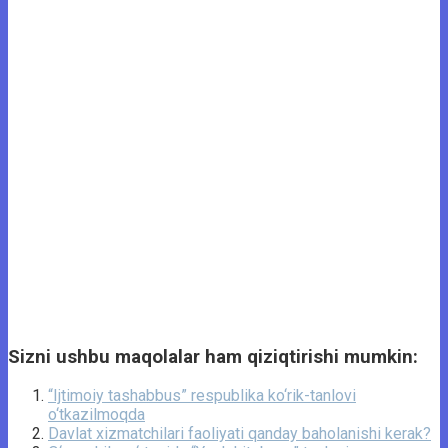
Sizni ushbu maqolalar ham qiziqtirishi mumkin:
“Ijtimoiy tashabbus” respublika ko‘rik-tanlovi
o‘tkazilmoqda
Davlat xizmatchilari faoliyati qanday baholanishi kerak?