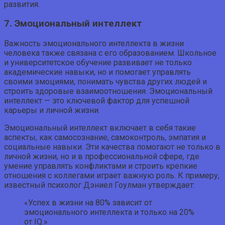
развития.
7. Эмоциональный интеллект
Важность эмоционального интеллекта в жизни
человека также связана с его образованием. Школьное
и университетское обучение развивает не только
академические навыки, но и помогает управлять
своими эмоциями, понимать чувства других людей и
строить здоровые взаимоотношения. Эмоциональный
интеллект — это ключевой фактор для успешной
карьеры и личной жизни.
Эмоциональный интеллект включает в себя такие
аспекты, как самосознание, самоконтроль, эмпатия и
социальные навыки. Эти качества помогают не только в
личной жизни, но и в профессиональной сфере, где
умение управлять конфликтами и строить крепкие
отношения с коллегами играет важную роль. К примеру,
известный психолог Дэниел Гоулман утверждает:
«Успех в жизни на 80% зависит от
эмоционального интеллекта и только на 20%
от IQ.»