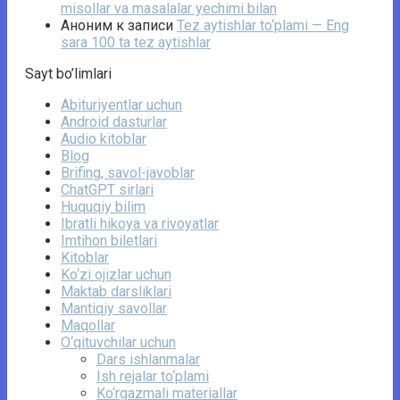
misollar va masalalar yechimi bilan
Аноним
к записи
Tez aytishlar to‘plami — Eng
sara 100 ta tez aytishlar
Sayt bo’limlari
Abituriyentlar uchun
Android dasturlar
Audio kitoblar
Blog
Brifing, savol-javoblar
ChatGPT sirlari
Huquqiy bilim
Ibratli hikoya va rivoyatlar
Imtihon biletlari
Kitoblar
Ko‘zi ojizlar uchun
Maktab darsliklari
Mantiqiy savollar
Maqollar
O‘qituvchilar uchun
Dars ishlanmalar
Ish rejalar to‘plami
Ko‘rgazmali materiallar