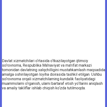
Davlat xizmatchilari o‘rtasida o‘tkazilayotgan ijtimoiy
so‘rovnoma, Respublika Ma’naviyat va ma’rifat markazi
tomonidan davlatning xalqchilligini mustahkamlash maqsadida
amalga oshirilayotgan loyiha doirasida tashkil etilgan. Ushbu
so‘rovnoma orqali xizmatchilarning kundalik faoliyatidagi
muammolarni o‘rganish, ularni bartaraf etish yo‘llarini aniqlash
va amaliy takliflar ishlab chiqish ko‘zda tutilmoqda.