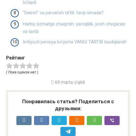
to‘laydi
“Dekret” va parvarish ta’tili: farqi nimada?
Harbiy xizmatga chaqirish: yaroqlilik, yosh chegarasi
va tartib
Imtiyozli pensiya bo‘yicha YANGI TARTIB tasdiqlandi!
Рейтинг
( Пока оценок нет )
69 marta o'qildi
Понравилась статья? Поделиться с
друзьями: