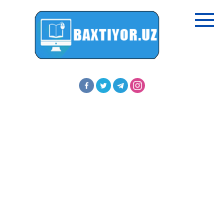
Перейти
к
контенту