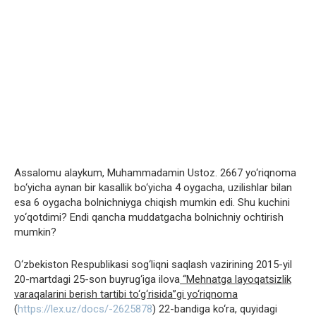
Assalomu alaykum, Muhammadamin Ustoz. 2667 yo‘riqnoma
bo‘yicha aynan bir kasallik bo‘yicha 4 oygacha, uzilishlar bilan
esa 6 oygacha bolnichniyga chiqish mumkin edi. Shu kuchini
yo‘qotdimi? Endi qancha muddatgacha bolnichniy ochtirish
mumkin?
O‘zbekiston Respublikasi sog‘liqni saqlash vazirining 2015-yil
20-martdagi 25-son buyrug‘iga ilova
“Mehnatga layoqatsizlik
varaqalarini berish tartibi to‘g‘risida”gi yo‘riqnoma
(
https://lex.uz/docs/-2625878
) 22-bandiga ko‘ra, quyidagi