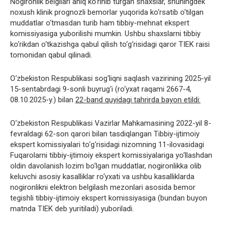
Nogironlik belgilari aniq ko‘rinib turgan shaxslar, shuningdek
noxush klinik prognozli bemorlar yuqorida ko‘rsatib o‘tilgan
muddatlar o‘tmasdan turib ham tibbiy-mehnat ekspert
komissiyasiga yuborilishi mumkin. Ushbu shaxslarni tibbiy
ko‘rikdan o‘tkazishga qabul qilish to‘g‘risidagi qaror TIEK raisi
tomonidan qabul qilinadi.
O‘zbekiston Respublikasi sog‘liqni saqlash vazirining 2025-yil
15-sentabrdagi 9-sonli buyrug‘i (ro‘yxat raqami 2667-4,
08.10.2025-y.) bilan
22-band quyidagi tahrirda bayon etildi:
O‘zbekiston Respublikasi Vazirlar Mahkamasining 2022-yil 8-
fevraldagi 62-son qarori bilan tasdiqlangan Tibbiy-ijtimoiy
ekspert komissiyalari to‘g‘risidagi nizomning 11-ilovasidagi
Fuqarolarni tibbiy-ijtimoiy ekspert komissiyalariga yo‘llashdan
oldin davolanish lozim bo‘lgan muddatlar, nogironlikka olib
keluvchi asosiy kasalliklar ro‘yxati va ushbu kasalliklarda
nogironlikni elektron belgilash mezonlari asosida bemor
tegishli tibbiy-ijtimoiy ekspert komissiyasiga (bundan buyon
matnda TIEK deb yuritiladi) yuboriladi.