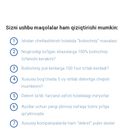
Sizni ushbu maqolalar ham qiziqtirishi mumkin:
Ishdan chetlashtirish holatida “bolnichniy” masalasi
Nogironligi bo‘lgan shaxslarga 100% bolnichniy
to‘lanishi kerakmi?
Bolnichniy puli kimlarga 100 foiz to’lab beriladi?
Xususiy bog‘chada 5 oy ishlab dekretga chiqish
mumkinmi?
Dekret ta’tili: farzand vafoti holatidagi me’yorlar
Ayollar uchun yangi ijtimoiy nafaqa tizimi yo‘lga
qo‘yilmoqda
Xususiy kompaniyalarda ham “dekret” pulini davlat