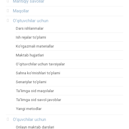
Mantiqiy savollar
Maqollar
O‘qituvchilar uchun
Dars ishlanmalar
Ish rejalar to‘plami
Ko‘rgazmali materiallar
Maktab hujjatlari
O‘qituvchilar uchun tavsiyalar
Sahna ko‘rinishlari to‘plami
Senariylar to‘plami
Ta’limga oid maqolalar
Ta’limga oid savol-javoblar
Yangi metodlar
O‘quvchilar uchun
Onlayn maktab darslari