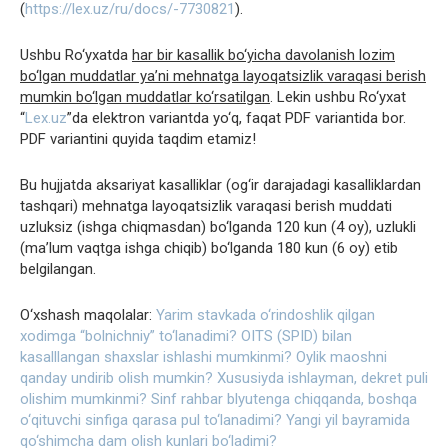
(
https://lex.uz/ru/docs/-7730821
).
Ushbu Ro‘yxatda
har bir kasallik bo‘yicha davolanish lozim
bo‘lgan muddatlar ya’ni mehnatga layoqatsizlik varaqasi berish
mumkin bo‘lgan muddatlar ko‘rsatilgan
. Lekin ushbu Ro‘yxat
“
Lex.uz
”da elektron variantda yo‘q, faqat PDF variantida bor.
PDF variantini quyida taqdim etamiz!
Bu hujjatda aksariyat kasalliklar (og‘ir darajadagi kasalliklardan
tashqari) mehnatga layoqatsizlik varaqasi berish muddati
uzluksiz (ishga chiqmasdan) bo‘lganda 120 kun (4 oy), uzlukli
(ma’lum vaqtga ishga chiqib) bo‘lganda 180 kun (6 oy) etib
belgilangan.
O‘xshash maqolalar:
Yarim stavkada o‘rindoshlik qilgan
xodimga “bolnichniy” to‘lanadimi?
OITS (SPID) bilan
kasalllangan shaxslar ishlashi mumkinmi?
Oylik maoshni
qanday undirib olish mumkin?
Xususiyda ishlayman, dekret puli
olishim mumkinmi?
Sinf rahbar blyutenga chiqqanda, boshqa
o‘qituvchi sinfiga qarasa pul to‘lanadimi?
Yangi yil bayramida
qo‘shimcha dam olish kunlari bo‘ladimi?