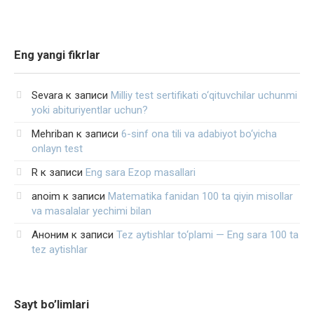
Eng yangi fikrlar
Sevara
к записи
Milliy test sertifikati o‘qituvchilar uchunmi
yoki abituriyentlar uchun?
Mehriban
к записи
6-sinf ona tili va adabiyot bo‘yicha
onlayn test
R
к записи
Eng sara Ezop masallari
anoim
к записи
Matematika fanidan 100 ta qiyin misollar
va masalalar yechimi bilan
Аноним
к записи
Tez aytishlar to‘plami — Eng sara 100 ta
tez aytishlar
Sayt bo’limlari