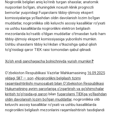
Nogironlik belgilari aniq ko‘rinib turgan shaxslar, anatomik
nuqsonlari bo‘lgan, shuningdek noxush klinik prognozli
bemorlar yuqoridagi Fuqarolarni tibbiy-ijtimoiy ekspert
komissiyalariga yo‘llashdan oldin davolanish lozim bo‘lgan
muddatlar, nogironlikka olib keluvchi asosiy kasalliklar ro‘yxati
va ushbu kasalliklarda nogironlikni elektron belgilash
mezonlarida ko‘rsatib o‘tilgan muddatlar o‘tmasdan turib ham
tibbiy-ijtimoiy ekspert komissiyasiga yuborilishi mumkin.
Ushbu shaxslarni tibbiy ko‘rikdan o‘tkazishga qabul qilish
to‘g‘risidagi qaror TIEK raisi tomonidan qabul qilinadi.
Xo‘sh endi qanchagacha bolnichniyda yurish mumkin❓
O‘zbekiston Respublikasi Vazirlar Mahkamasining
16.09.2025
yildagi 587 — son
«Nogironlikni belgilash tizimi
raqamlashtirilishi munosabati bilan O‘zbekiston Respublikasi
Hukumatining ayrim qarorlariga o‘zgartirish va qo‘shimchalar
kiritish to‘g‘risida»gi qarori
bilan
fuqarolarni TIEKga yo‘llashdan
oldin davolanish lozim bo‘lgan muddatlar,
nogironlikka olib
keluvchi asosiy kasalliklar ro‘yxati va ushbu kasalliklarda
nogironlikni belgilash mezonlarini raqamlashtirish tasdiqlandi