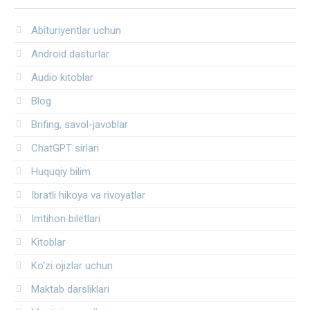
Abituriyentlar uchun
Android dasturlar
Audio kitoblar
Blog
Brifing, savol-javoblar
ChatGPT sirlari
Huquqiy bilim
Ibratli hikoya va rivoyatlar
Imtihon biletlari
Kitoblar
Ko‘zi ojizlar uchun
Maktab darsliklari