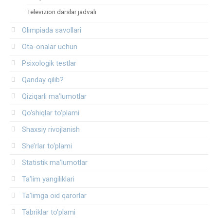
Televizion darslar jadvali
Olimpiada savollari
Ota-onalar uchun
Psixologik testlar
Qanday qilib?
Qiziqarli ma’lumotlar
Qo‘shiqlar to‘plami
Shaxsiy rivojlanish
She’rlar to‘plami
Statistik ma’lumotlar
Ta’lim yangiliklari
Ta’limga oid qarorlar
Tabriklar to'plami