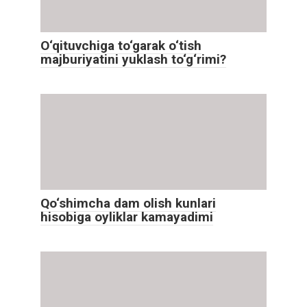
O‘qituvchiga to‘garak o‘tish
majburiyatini yuklash to‘g‘rimi?
Qo‘shimcha dam olish kunlari
hisobiga oyliklar kamayadimi