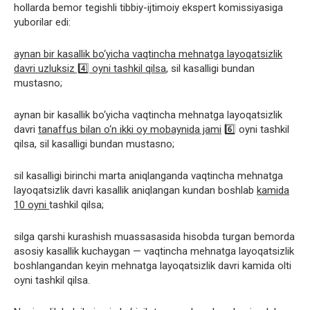
hollarda bemor tegishli tibbiy-ijtimoiy ekspert komissiyasiga
yuborilar edi:
aynan bir kasallik bo‘yicha vaqtincha mehnatga layoqatsizlik
davri uzluksiz 4️⃣ oyni tashkil qilsa
, sil kasalligi bundan
mustasno;
aynan bir kasallik bo‘yicha vaqtincha mehnatga layoqatsizlik
davri
tanaffus bilan o‘n ikki oy mobaynida jami
6️⃣ oyni tashkil
qilsa, sil kasalligi bundan mustasno;
sil kasalligi birinchi marta aniqlanganda vaqtincha mehnatga
layoqatsizlik davri kasallik aniqlangan kundan boshlab
kamida
10 oyni
tashkil qilsa;
silga qarshi kurashish muassasasida hisobda turgan bemorda
asosiy kasallik kuchaygan — vaqtincha mehnatga layoqatsizlik
boshlangandan keyin mehnatga layoqatsizlik davri kamida olti
oyni tashkil qilsa.