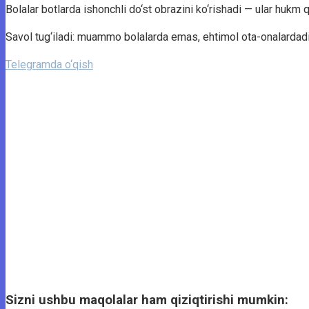
Bolalar botlarda ishonchli do‘st obrazini ko‘rishadi — ular hukm
Savol tug‘iladi: muammo bolalarda emas, ehtimol ota-onalardadi
Telegramda o‘qish
Sizni ushbu maqolalar ham qiziqtirishi mumkin: