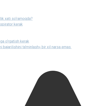
ilik xati so‘ramoqda?
espirator kerak
ga o‘rgatish kerak
 bajarilishini ta’minlash» bir xil narsa emas.