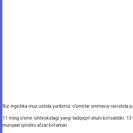
Biz ingichka muz ustida yuribmiz: o‘smirlar ommaviy ravishda p
11 ming o‘smir ishtirokidagi yangi tadqiqot shuni ko‘rsatdiki:
murojaat qilishni afzal ko‘rarkan.