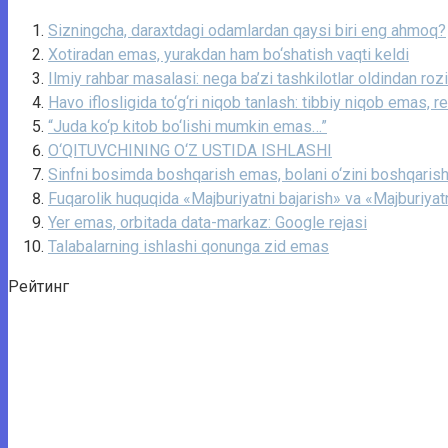
Sizningcha, daraxtdagi odamlardan qaysi biri eng ahmoq?
Xotiradan emas, yurakdan ham bo‘shatish vaqti keldi
Ilmiy rahbar masalasi: nega ba’zi tashkilotlar oldindan roz
Havo iflosligida to‘g‘ri niqob tanlash: tibbiy niqob emas, r
“Juda ko‘p kitob bo‘lishi mumkin emas…”
O‘QITUVCHINING O‘Z USTIDA ISHLASHI
Sinfni bosimda boshqarish emas, bolani o‘zini boshqarish
Fuqarolik huquqida «Majburiyatni bajarish» va «Majburiyatni
Yer emas, orbitada data-markaz: Google rejasi
Talabalarning ishlashi qonunga zid emas
Рейтинг