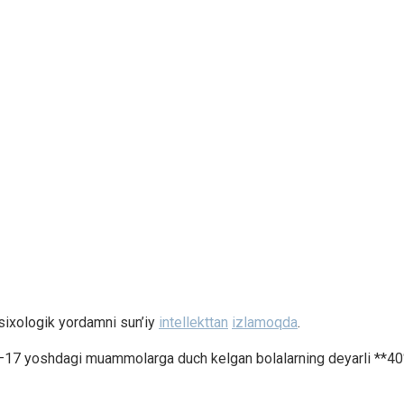
sixologik yordamni sun’iy
intellekttan
izlamoqda
.
 13–17 yoshdagi muammolarga duch kelgan bolalarning deyarli **4