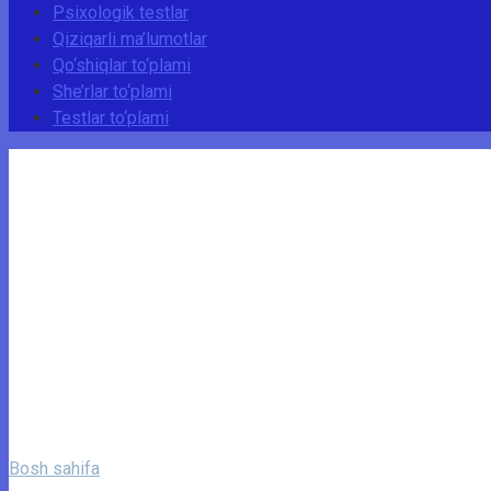
Psixologik testlar
Qiziqarli ma’lumotlar
Qo‘shiqlar to‘plami
She’rlar to‘plami
Testlar to‘plami
Bosh sahifa