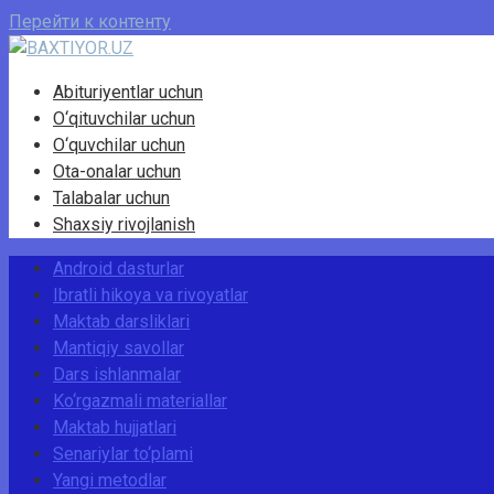
Перейти к контенту
Abituriyentlar uchun
O‘qituvchilar uchun
O‘quvchilar uchun
Ota-onalar uchun
Talabalar uchun
Shaxsiy rivojlanish
Android dasturlar
Ibratli hikoya va rivoyatlar
Maktab darsliklari
Mantiqiy savollar
Dars ishlanmalar
Ko‘rgazmali materiallar
Maktab hujjatlari
Senariylar to‘plami
Yangi metodlar