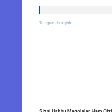
Telegramda o‘qish
Sizni Ushbu Maqolalar Ham Qizi