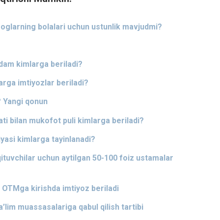
oglarning bolalari uchun ustunlik mavjudmi?
rdam kimlarga beriladi?
rga imtiyozlar beriladi?
i? Yangi qonun
i bilan mukofot puli kimlarga beriladi?
yasi kimlarga tayinlanadi?
tuvchilar uchun aytilgan 50-100 foiz ustamalar
 OTMga kirishda imtiyoz beriladi
’lim muassasalariga qabul qilish tartibi