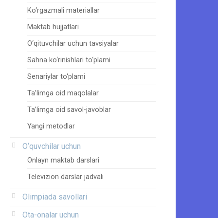
Ko‘rgazmali materiallar
Maktab hujjatlari
O‘qituvchilar uchun tavsiyalar
Sahna ko‘rinishlari to‘plami
Senariylar to‘plami
Ta’limga oid maqolalar
Ta’limga oid savol-javoblar
Yangi metodlar
O‘quvchilar uchun
Onlayn maktab darslari
Televizion darslar jadvali
Olimpiada savollari
Ota-onalar uchun