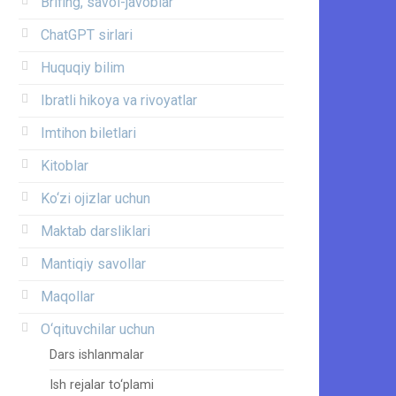
Brifing, savol-javoblar
ChatGPT sirlari
Huquqiy bilim
Ibratli hikoya va rivoyatlar
Imtihon biletlari
Kitoblar
Ko‘zi ojizlar uchun
Maktab darsliklari
Mantiqiy savollar
Maqollar
O‘qituvchilar uchun
Dars ishlanmalar
Ish rejalar to‘plami