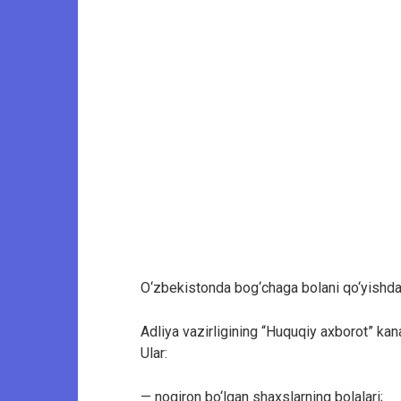
O‘zbekistonda bog‘chaga bolani qo‘yishda b
Adliya vazirligining “Huquqiy axborot” kan
Ular:
— nogiron bo‘lgan shaxslarning bolalari;