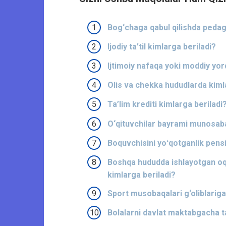
Bog‘chaga qabul qilishda pedag
Ijodiy ta’til kimlarga beriladi?
Ijtimoiy nafaqa yoki moddiy yo
Olis va chekka hududlarda kimla
Ta’lim krediti kimlarga berilad
O‘qituvchilar bayrami munosabat
Boquvchisini yoʻqotganlik pensi
Boshqa hududda ishlayotgan oqi
kimlarga beriladi?
Sport musobaqalari g‘oliblariga
Bolalarni davlat maktabgacha ta