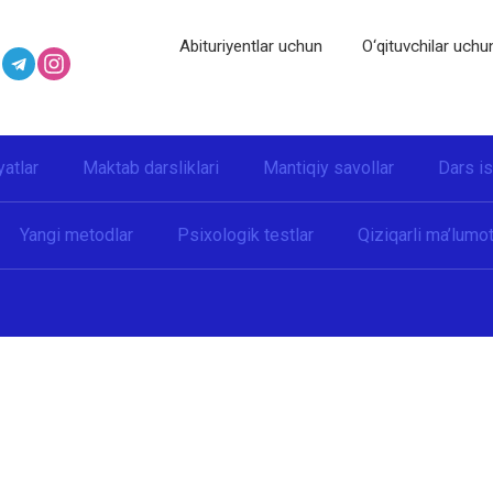
Abituriyentlar uchun
O‘qituvchilar uchu
yatlar
Maktab darsliklari
Mantiqiy savollar
Dars i
Yangi metodlar
Psixologik testlar
Qiziqarli ma’lumot