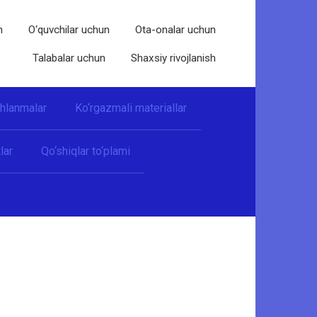
n
O‘quvchilar uchun
Ota-onalar uchun
Talabalar uchun
Shaxsiy rivojlanish
shlanmalar
Ko‘rgazmali materiallar
lar
Qo‘shiqlar to‘plami