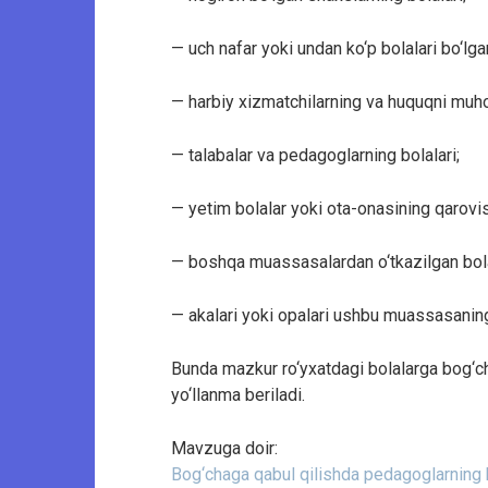
— uch nafar yoki undan ko‘p bolalari bo‘lgan
— harbiy xizmatchilarning va huquqni muhof
— talabalar va pedagoglarning bolalari;
— yetim bolalar yoki ota-onasining qarovis
— boshqa muassasalardan o‘tkazilgan bola
— akalari yoki opalari ushbu muassasaning 
Bunda mazkur ro‘yxatdagi bolalarga bog‘ch
yo‘llanma beriladi.
Mavzuga doir:
Bog‘chaga qabul qilishda pedagoglarning 