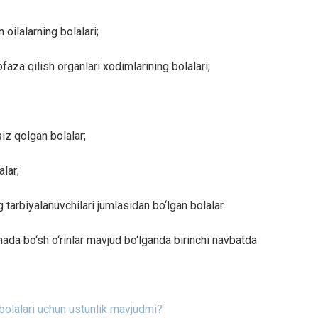
 oilalarning bolalari;
aza qilish organlari xodimlarining bolalari;
iz qolgan bolalar;
lar;
tarbiyalanuvchilari jumlasidan bo‘lgan bolalar.
ada bo‘sh o‘rinlar mavjud bo‘lganda birinchi navbatda
bolalari uchun ustunlik mavjudmi?