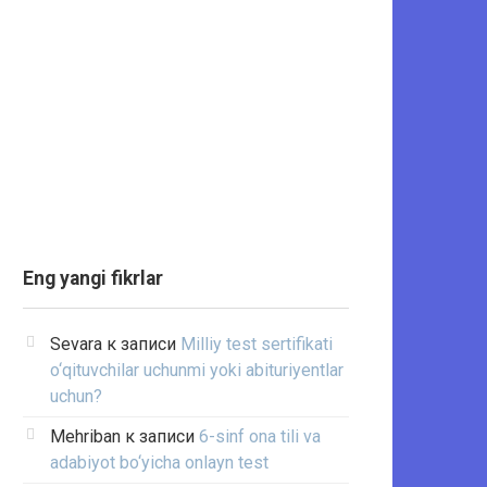
Eng yangi fikrlar
Sevara
к записи
Milliy test sertifikati
o‘qituvchilar uchunmi yoki abituriyentlar
uchun?
Mehriban
к записи
6-sinf ona tili va
adabiyot bo‘yicha onlayn test