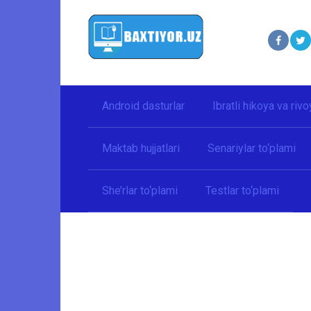
Перейти
к
контенту
Android dasturlar
Ibratli hikoya va rivo
Maktab hujjatlari
Senariylar to‘plami
She’rlar to‘plami
Testlar to‘plami