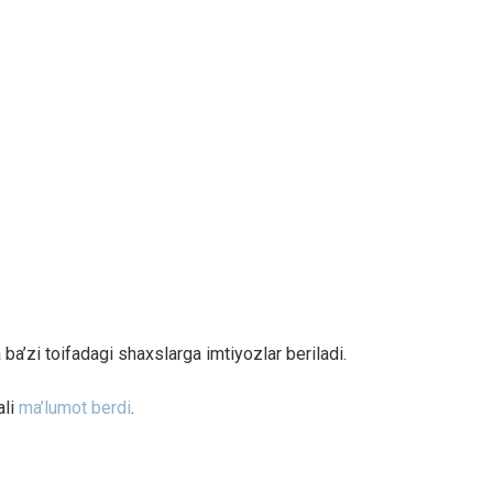
a’zi toifadagi shaxslarga imtiyozlar beriladi.
ali
ma’lumot berdi
.