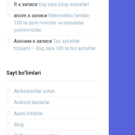
R
к записи
Eng sara Ezop masallari
anoim
к записи
Matematika fanidan
100 ta qiyin misollar va masalalar
yechimi bilan
Аноним
к записи
Tez aytishlar
to‘plami — Eng sara 100 ta tez aytishlar
Sayt bo’limlari
Abituriyentlar uchun
Android dasturlar
Audio kitoblar
Blog