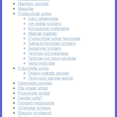
Mantiqiy savollar
Maqollar
O‘qituvchilar uchun
Dars ishlanmalar
Ish rejalar to‘plami
Ko‘rgazmali materiallar
Maktab hujjatlari
O‘qituvchilar uchun tavsiyalar
Sahna ko‘rinishlari to‘plami
Senariylar to‘plami
Ta’limga oid maqolalar
Ta’limga oid savol-javoblar
Yangi metodlar
O‘quvchilar uchun
Onlayn maktab darslari
Televizion darslar jadvali
Olimpiada savollari
Ota-onalar uchun
Psixologik testlar
Qanday qilib?
Qiziqarli ma’lumotlar
Qo‘shiqlar to‘plami
Shaxsiy rivojlanish