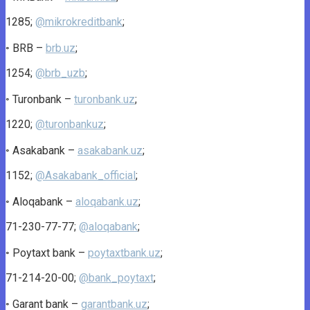
1285;
@mikrokreditbank
;
◦ BRB –
brb.uz
;
1254;
@brb_uzb
;
◦ Turonbank –
turonbank.uz
;
1220;
@turonbankuz
;
◦ Asakabank –
asakabank.uz
;
1152;
@Asakabank_official
;
◦ Aloqabank –
aloqabank.uz
;
71-230-77-77;
@aloqabank
;
◦ Poytaxt bank –
poytaxtbank.uz
;
71-214-20-00;
@bank_poytaxt
;
◦ Garant bank –
garantbank.uz
;