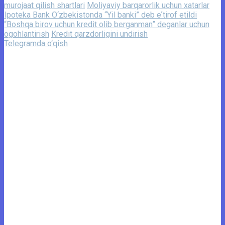
murojaat qilish shartlari
Moliyaviy barqarorlik uchun xatarlar
Ipoteka Bank O‘zbekistonda “Yil banki” deb eʼtirof etildi
“Boshqa birov uchun kredit olib berganman” deganlar uchun
ogohlantirish
Kredit qarzdorligini undirish
Telegramda o‘qish