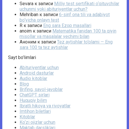
Sevara
к записи
Milliy test sertifikati o‘qituvchilar
uchunmi yoki abituriyentlar uchun?
Mehriban
к записи
6-sinf ona tili va adabiyot
bo‘yicha onlayn test
R
к записи
Eng sara Ezop masallari
anoim
к записи
Matematika fanidan 100 ta qiyin
misollar va masalalar yechimi bilan
Аноним
к записи
Tez aytishlar to‘plami — Eng
sara 100 ta tez aytishlar
Sayt bo’limlari
Abituriyentlar uchun
Android dasturlar
Audio kitoblar
Blog
Brifing, savol-javoblar
ChatGPT sirlari
Huquqiy bilim
Ibratli hikoya va rivoyatlar
Imtihon biletlari
Kitoblar
Ko‘zi ojizlar uchun
Maktab darsliklari