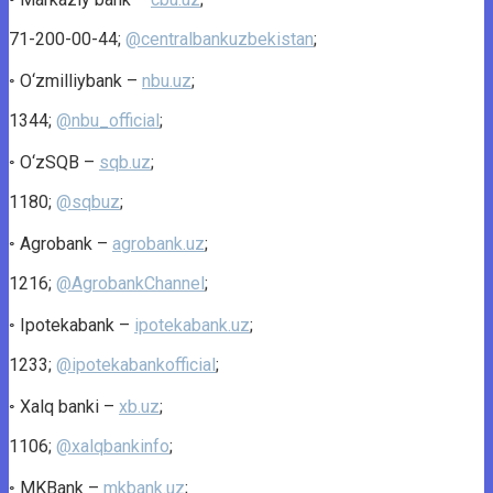
71-200-00-44;
@centralbankuzbekistan
;
◦ O‘zmilliybank –
nbu.uz
;
1344;
@nbu_official
;
◦ O‘zSQB –
sqb.uz
;
1180;
@sqbuz
;
◦ Agrobank –
agrobank.uz
;
1216;
@AgrobankChannel
;
◦ Ipotekabank –
ipotekabank.uz
;
1233;
@ipotekabankofficial
;
◦ Xalq banki –
xb.uz
;
1106;
@xalqbankinfo
;
◦ MKBank –
mkbank.uz
;