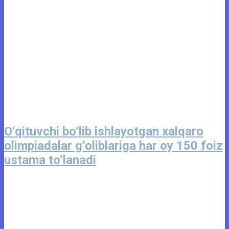
O‘qituvchi bo‘lib ishlayotgan xalqaro
olimpiadalar g‘oliblariga har oy 150 foiz
ustama to‘lanadi