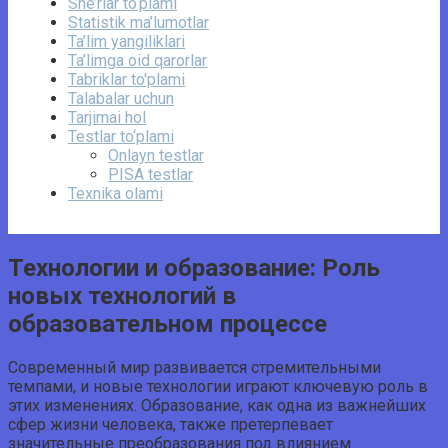
She’rlar to‘plami
Statistik ma’lumotlar
Ta’lim yangiliklari
Ta’limga oid qarorlar
Tabriklar to'plami
Talabalar uchun
Tarjimai hol
Testlar to‘plami
Onlayn testlar
PISA testlar
Texnika olami
Технологии и образование: Роль
новых технологий в
образовательном процессе
Современный мир развивается стремительными
темпами, и новые технологии играют ключевую роль в
этих изменениях. Образование, как одна из важнейших
сфер жизни человека, также претерпевает
значительные преобразования под влиянием