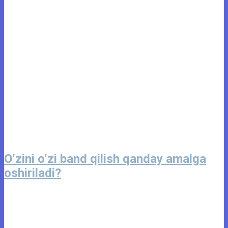
O‘zini o‘zi band qilish qanday amalga
oshiriladi?