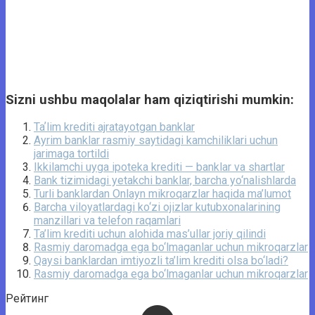
Sizni ushbu maqolalar ham qiziqtirishi mumkin:
Taʼlim krediti ajratayotgan banklar
Ayrim banklar rasmiy saytidagi kamchiliklari uchun
jarimaga tortildi
Ikkilamchi uyga ipoteka krediti — banklar va shartlar
Bank tizimidagi yetakchi banklar, barcha yo‘nalishlarda
Turli banklardan Onlayn mikroqarzlar haqida ma’lumot
Barcha viloyatlardagi ko‘zi ojizlar kutubxonalarining
manzillari va telefon raqamlari
Ta’lim krediti uchun alohida mas’ullar joriy qilindi
Rasmiy daromadga ega bo‘lmaganlar uchun mikroqarzlar
Qaysi banklardan imtiyozli ta’lim krediti olsa bo‘ladi?
Rasmiy daromadga ega bo‘lmaganlar uchun mikroqarzlar
Рейтинг