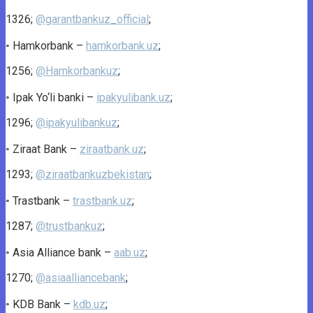
1326;
@garantbankuz_official
;
◦ Hamkorbank –
hamkorbank.uz
;
1256;
@Hamkorbankuz
;
◦ Ipak Yo‘li banki –
ipakyulibank.uz
;
1296;
@ipakyulibankuz
;
◦ Ziraat Bank –
ziraatbank.uz
;
1293;
@ziraatbankuzbekistan
;
◦ Trastbank –
trastbank.uz
;
1287;
@trustbankuz
;
◦ Asia Alliance bank –
aab.uz
;
1270;
@asiaalliancebank
;
◦ KDB Bank –
kdb.uz
;