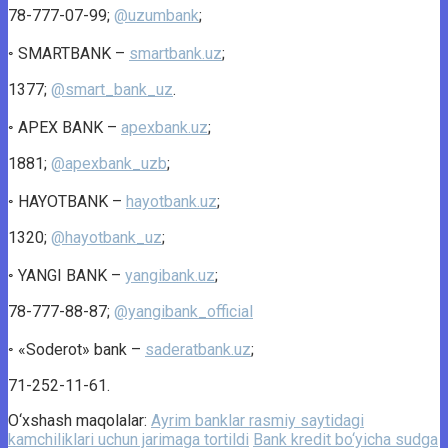
78-777-07-99;
@uzumbank
;
◦ SMARTBANK –
smartbank.uz
;
1377;
@smart_bank_uz
.
◦ APEX BANK –
apexbank.uz
;
1881;
@apexbank_uzb
;
◦ HAYOTBANK –
hayotbank.uz
;
1320;
@hayotbank_uz
;
◦ YANGI BANK –
yangibank.uz
;
78-777-88-87;
@yangibank_official
◦ «Soderot» bank –
saderatbank.uz
;
71-252-11-61.
O‘xshash maqolalar:
Ayrim banklar rasmiy saytidagi
kamchiliklari uchun jarimaga tortildi
Bank kredit bo‘yicha sudga