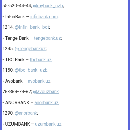
55-520-44-44;
@mybank_uzb
;
◦ InFinBank –
infinbank.com
;
1214;
@Infin_bank_bot
;
◦ Tenge Bank –
tengebank.uz
;
1245;
@Tengebankuz
;
◦ TBC Bank –
tbcbank.uz
;
1150;
@tbc_bank_uzb
;
◦ Avobank –
avobank.uz
;
78-888-78-87;
@avouzbank
◦ ANORBANK –
anorbank.uz
;
1290;
@anorbank
;
◦ UZUMBANK –
uzumbank.uz
;