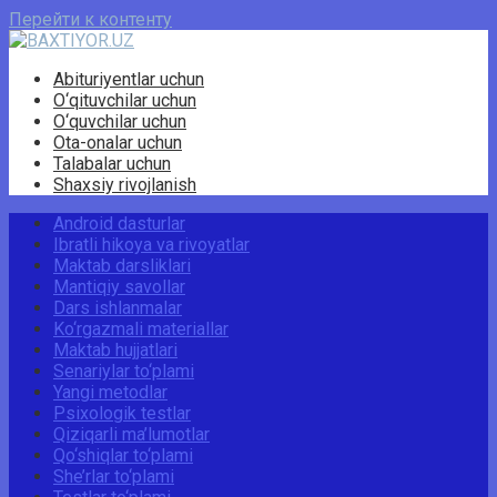
Перейти к контенту
Abituriyentlar uchun
O‘qituvchilar uchun
O‘quvchilar uchun
Ota-onalar uchun
Talabalar uchun
Shaxsiy rivojlanish
Android dasturlar
Ibratli hikoya va rivoyatlar
Maktab darsliklari
Mantiqiy savollar
Dars ishlanmalar
Ko‘rgazmali materiallar
Maktab hujjatlari
Senariylar to‘plami
Yangi metodlar
Psixologik testlar
Qiziqarli ma’lumotlar
Qo‘shiqlar to‘plami
She’rlar to‘plami