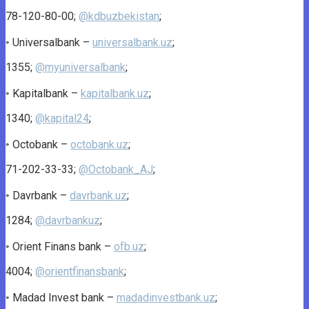
78-120-80-00;
@kdbuzbekistan
;
◦ Universalbank –
universalbank.uz
;
1355;
@myuniversalbank
;
◦ Kapitalbank –
kapitalbank.uz
;
1340;
@kapital24
;
◦ Octobank –
octobank.uz
;
71-202-33-33;
@Octobank_AJ
;
◦ Davrbank –
davrbank.uz
;
1284;
@davrbankuz
;
◦ Orient Finans bank –
ofb.uz
;
4004;
@orientfinansbank
;
◦ Madad Invest bank –
madadinvestbank.uz
;