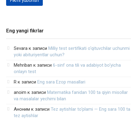
Eng yangi fikrlar
Sevara
к записи
Milliy test sertifikati o‘qituvchilar uchunmi
yoki abituriyentlar uchun?
Mehriban
к записи
6-sinf ona tili va adabiyot bo‘yicha
onlayn test
R
к записи
Eng sara Ezop masallari
anoim
к записи
Matematika fanidan 100 ta qiyin misollar
va masalalar yechimi bilan
Аноним
к записи
Tez aytishlar to‘plami — Eng sara 100 ta
tez aytishlar