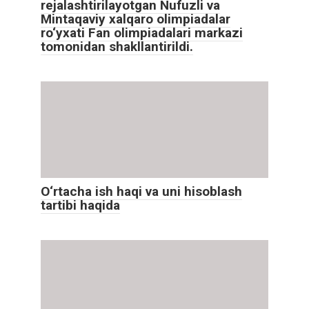
rejalashtirilayotgan Nufuzli va
Mintaqaviy xalqaro olimpiadalar
ro‘yxati Fan olimpiadalari markazi
tomonidan shakllantirildi.
O‘rtacha ish haqi va uni hisoblash
tartibi haqida