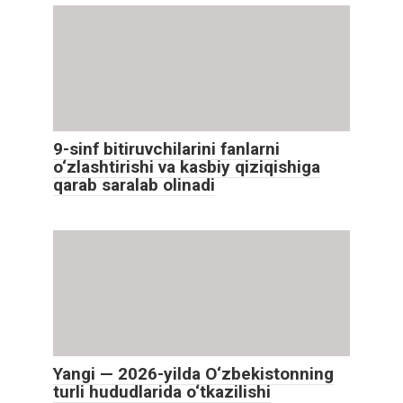
9-sinf bitiruvchilarini fanlarni
o‘zlashtirishi va kasbiy qiziqishiga
qarab saralab olinadi
Yangi — 2026-yilda O‘zbekistonning
turli hududlarida o‘tkazilishi