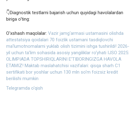
👇Diagnostik testlarni bajarish uchun quyidagi havolalardan
biriga o‘ting:
O‘xshash maqolalar:
Vazir jamg‘armasi ustamasini olishda
attestatsiya qoidalari
70 foizlik ustamani tasdiqlovchi
maʼlumotnomalarni yuklab olish tizimini ishga tushirildi!
2026-
yil uchun ta’lim sohasida asosiy yangiliklar ro‘yhati
IJSO 2025:
OLIMPIADA TOPSHIRIQLARINI E’TIBORINGIZGA HAVOLA
ETAMIZ!
Maktab maslahatchisi vazifalari: qisqa sharh
C1
sertifikati bor yoshlar uchun 130 mln so‘m foizsiz kredit
berilishi mumkin
Telegramda o‘qish