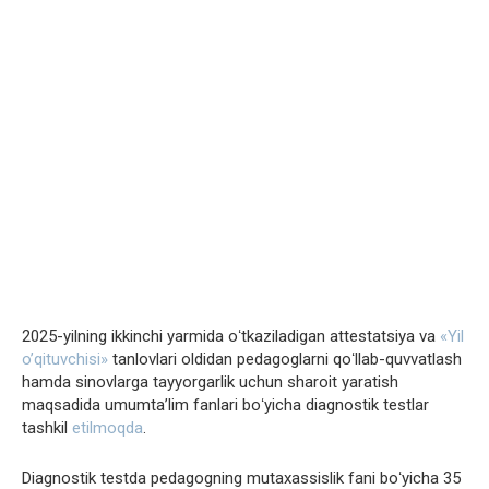
2025-yilning ikkinchi yarmida oʻtkaziladigan attestatsiya va
«Yil
o’qituvchisi»
tanlovlari oldidan pedagoglarni qoʻllab-quvvatlash
hamda sinovlarga tayyorgarlik uchun sharoit yaratish
maqsadida umumtaʼlim fanlari boʻyicha diagnostik testlar
tashkil
etilmoqda
.
Diagnostik testda pedagogning mutaxassislik fani boʻyicha 35