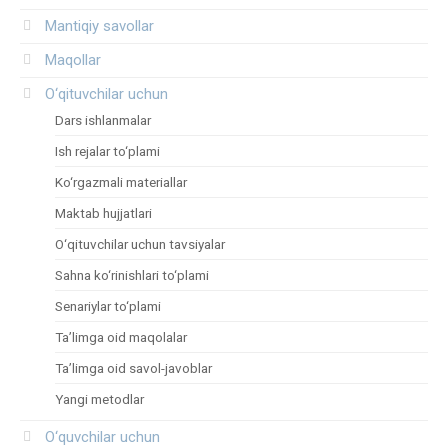
Mantiqiy savollar
Maqollar
O‘qituvchilar uchun
Dars ishlanmalar
Ish rejalar to‘plami
Ko‘rgazmali materiallar
Maktab hujjatlari
O‘qituvchilar uchun tavsiyalar
Sahna ko‘rinishlari to‘plami
Senariylar to‘plami
Ta’limga oid maqolalar
Ta’limga oid savol-javoblar
Yangi metodlar
O‘quvchilar uchun