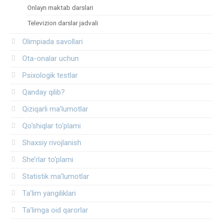
Onlayn maktab darslari
Televizion darslar jadvali
Olimpiada savollari
Ota-onalar uchun
Psixologik testlar
Qanday qilib?
Qiziqarli ma’lumotlar
Qo‘shiqlar to‘plami
Shaxsiy rivojlanish
She’rlar to‘plami
Statistik ma’lumotlar
Ta’lim yangiliklari
Ta’limga oid qarorlar