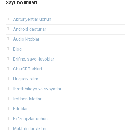
Sayt bo’limlari
Abituriyentlar uchun
Android dasturlar
Audio kitoblar
Blog
Brifing, savol-javoblar
ChatGPT sirlari
Huquqiy bilim
Ibratli hikoya va rivoyatlar
Imtihon biletlari
Kitoblar
Ko‘zi ojizlar uchun
Maktab darsliklari