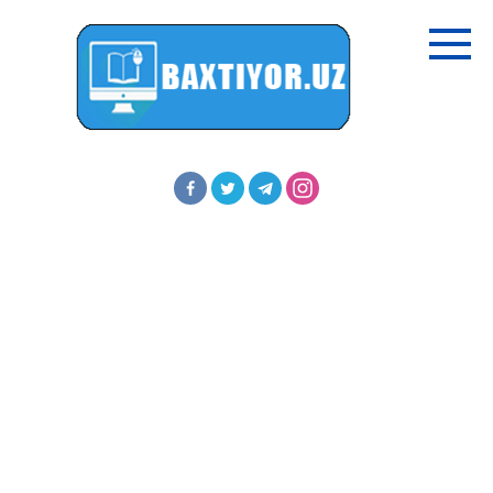
Перейти
к
контенту