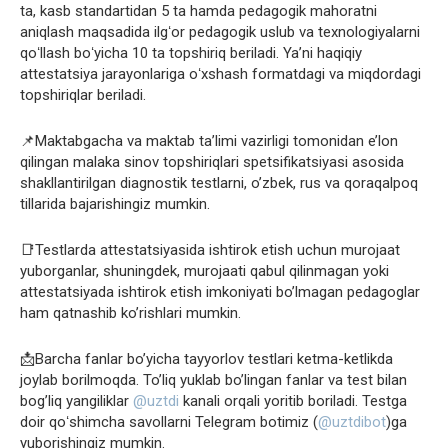
ta, kasb standartidan 5 ta hamda pedagogik mahoratni
aniqlash maqsadida ilgʻor pedagogik uslub va texnologiyalarni
qoʻllash boʻyicha 10 ta topshiriq beriladi. Yaʼni haqiqiy
attestatsiya jarayonlariga oʻxshash formatdagi va miqdordagi
topshiriqlar beriladi.
📌Maktabgacha va maktab ta’limi vazirligi tomonidan e’lon
qilingan malaka sinov topshiriqlari spetsifikatsiyasi asosida
shakllantirilgan diagnostik testlarni, o’zbek, rus va qoraqalpoq
tillarida bajarishingiz mumkin.
📑Testlarda attestatsiyasida ishtirok etish uchun murojaat
yuborganlar, shuningdek, murojaati qabul qilinmagan yoki
attestatsiyada ishtirok etish imkoniyati bo’lmagan pedagoglar
ham qatnashib ko’rishlari mumkin.
📩Barcha fanlar bo’yicha tayyorlov testlari ketma-ketlikda
joylab borilmoqda. To’liq yuklab bo’lingan fanlar va test bilan
bog’liq yangiliklar
@uztdi
kanali orqali yoritib boriladi. Testga
doir qoʻshimcha savollarni Telegram botimiz (
@uztdibot
)ga
yuborishingiz mumkin.