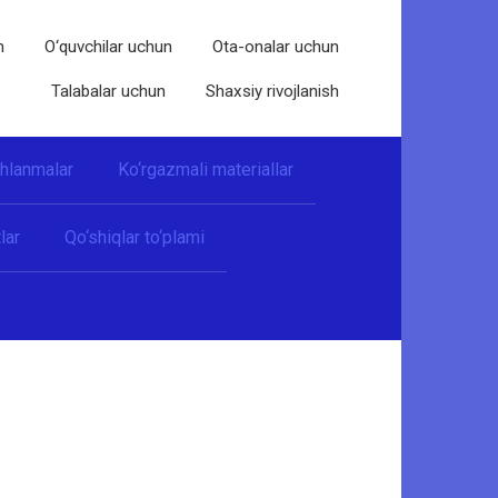
n
O‘quvchilar uchun
Ota-onalar uchun
Talabalar uchun
Shaxsiy rivojlanish
shlanmalar
Ko‘rgazmali materiallar
lar
Qo‘shiqlar to‘plami