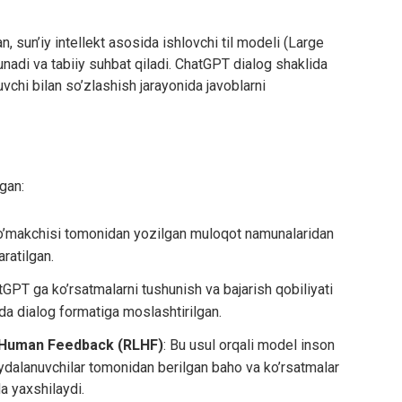
 sun’iy intellekt asosida ishlovchi til modeli (Large
unadi va tabiiy suhbat qiladi. ChatGPT dialog shaklida
vchi bilan so’zlashish jarayonida javoblarni
gan:
ko’makchisi tomonidan yozilgan muloqot namunalaridan
ratilgan.
tGPT ga ko’rsatmalarni tushunish va bajarish qobiliyati
kda dialog formatiga moslashtirilgan.
 Human Feedback (RLHF)
: Bu usul orqali model inson
oydalanuvchilar tomonidan berilgan baho va ko’rsatmalar
a yaxshilaydi.