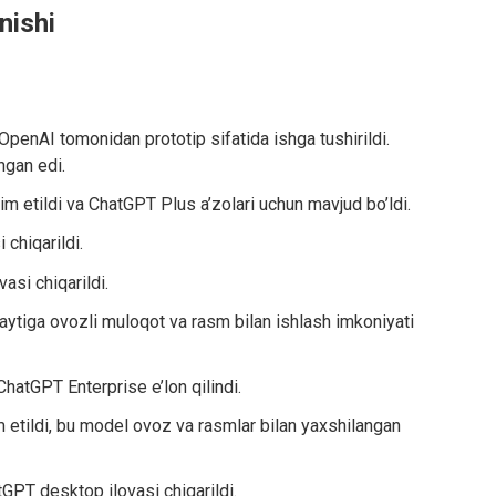
nishi
 OpenAI tomonidan prototip sifatida ishga tushirildi.
ngan edi.
im etildi va ChatGPT Plus a’zolari uchun mavjud bo’ldi.
 chiqarildi.
asi chiqarildi.
ytiga ovozli muloqot va rasm bilan ishlash imkoniyati
ChatGPT Enterprise e’lon qilindi.
 etildi, bu model ovoz va rasmlar bilan yaxshilangan
GPT desktop ilovasi chiqarildi.