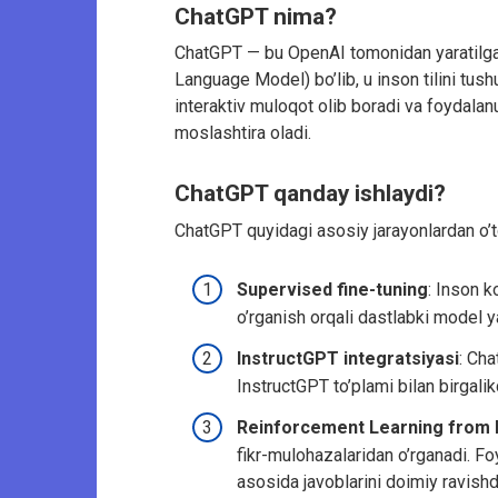
ChatGPT nima?
ChatGPT — bu OpenAI tomonidan yaratilgan,
Language Model) bo’lib, u inson tilini tush
interaktiv muloqot olib boradi va foydalanu
moslashtira oladi.
ChatGPT qanday ishlaydi?
ChatGPT quyidagi asosiy jarayonlardan o’t
Supervised fine-tuning
: Inson 
o’rganish orqali dastlabki model ya
InstructGPT integratsiyasi
: Cha
InstructGPT to’plami bilan birgali
Reinforcement Learning from
fikr-mulohazalaridan o’rganadi. F
asosida javoblarini doimiy ravishd