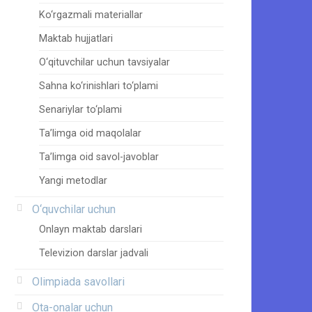
Ko‘rgazmali materiallar
Maktab hujjatlari
O‘qituvchilar uchun tavsiyalar
Sahna ko‘rinishlari to‘plami
Senariylar to‘plami
Ta’limga oid maqolalar
Ta’limga oid savol-javoblar
Yangi metodlar
O‘quvchilar uchun
Onlayn maktab darslari
Televizion darslar jadvali
Olimpiada savollari
Ota-onalar uchun