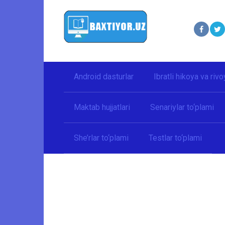
Перейти
к
контенту
Android dasturlar
Ibratli hikoya va rivo
Maktab hujjatlari
Senariylar to‘plami
She’rlar to‘plami
Testlar to‘plami