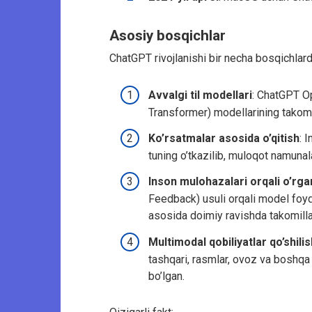
Asosiy bosqichlar
ChatGPT rivojlanishi bir necha bosqichlard
Avvalgi til modellari
: ChatGPT O
Transformer) modellarining takom
Ko’rsatmalar asosida o’qitish
: 
tuning o’tkazilib, muloqot namuna
Inson mulohazalari orqali o’rga
Feedback) usuli orqali model foyd
asosida doimiy ravishda takomillas
Multimodal qobiliyatlar qo’shilis
tashqari, rasmlar, ovoz va boshqa 
bo’lgan.