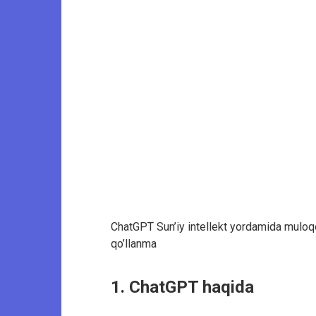
ChatGPT Sun’iy intellekt yordamida muloqot
qo’llanma
1. ChatGPT haqida