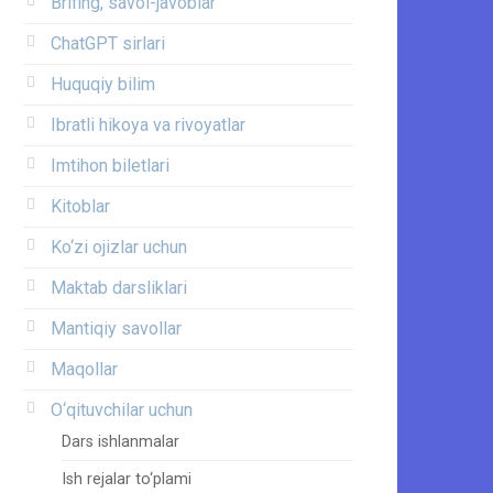
Brifing, savol-javoblar
ChatGPT sirlari
Huquqiy bilim
Ibratli hikoya va rivoyatlar
Imtihon biletlari
Kitoblar
Ko‘zi ojizlar uchun
Maktab darsliklari
Mantiqiy savollar
Maqollar
O‘qituvchilar uchun
Dars ishlanmalar
Ish rejalar to‘plami