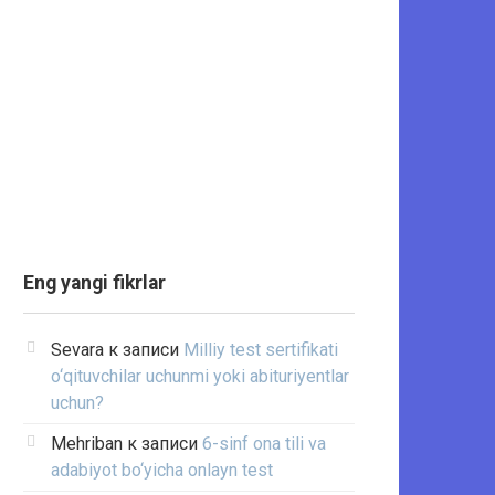
Eng yangi fikrlar
Sevara
к записи
Milliy test sertifikati
o‘qituvchilar uchunmi yoki abituriyentlar
uchun?
Mehriban
к записи
6-sinf ona tili va
adabiyot bo‘yicha onlayn test