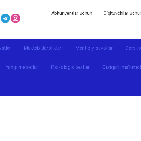
Abituriyentlar uchun
O‘qituvchilar uchu
yatlar
Maktab darsliklari
Mantiqiy savollar
Dars i
Yangi metodlar
Psixologik testlar
Qiziqarli ma’lumot