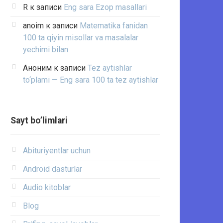
R
к записи
Eng sara Ezop masallari
anoim
к записи
Matematika fanidan
100 ta qiyin misollar va masalalar
yechimi bilan
Аноним
к записи
Tez aytishlar
to‘plami — Eng sara 100 ta tez aytishlar
Sayt bo’limlari
Abituriyentlar uchun
Android dasturlar
Audio kitoblar
Blog