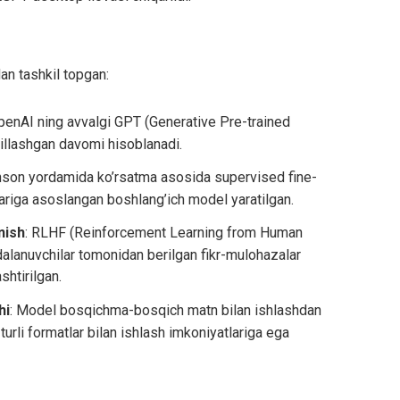
an tashkil topgan:
penAI ning avvalgi GPT (Generative Pre-trained
illashgan davomi hisoblanadi.
Inson yordamida ko’rsatma asosida supervised fine-
lariga asoslangan boshlang’ich model yaratilgan.
nish
: RLHF (Reinforcement Learning from Human
alanuvchilar tomonidan berilgan fikr-mulohazalar
htirilgan.
hi
: Model bosqichma-bosqich matn bilan ishlashdan
turli formatlar bilan ishlash imkoniyatlariga ega