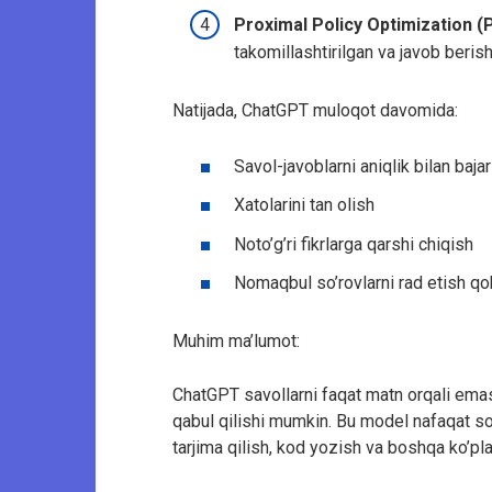
Proximal Policy Optimization 
takomillashtirilgan va javob berish 
Natijada, ChatGPT muloqot davomida:
Savol-javoblarni aniqlik bilan baja
Xatolarini tan olish
Noto’g’ri fikrlarga qarshi chiqish
Nomaqbul so’rovlarni rad etish qob
Muhim ma’lumot:
ChatGPT savollarni faqat matn orqali emas, 
qabul qilishi mumkin. Bu model nafaqat so’r
tarjima qilish, kod yozish va boshqa ko’pla