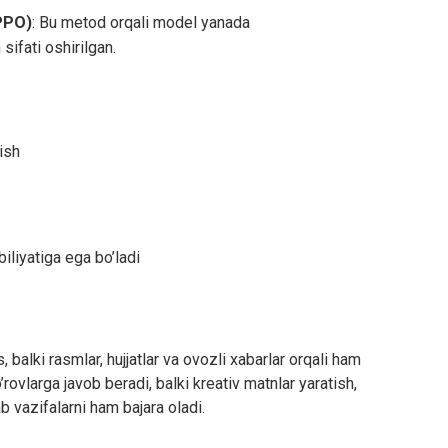
(PPO)
: Bu metod orqali model yanada
sifati oshirilgan.
rish
iliyatiga ega bo’ladi
balki rasmlar, hujjatlar va ovozli xabarlar orqali ham
ovlarga javob beradi, balki kreativ matnlar yaratish,
b vazifalarni ham bajara oladi.