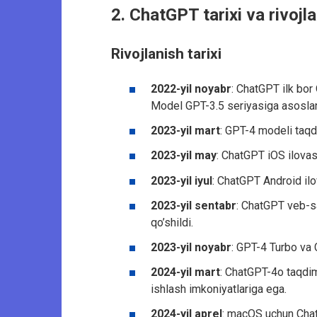
2. ChatGPT tarixi va rivojla
Rivojlanish tarixi
2022-yil noyabr
: ChatGPT ilk bor
Model GPT-3.5 seriyasiga asosla
2023-yil mart
: GPT-4 modeli taqd
2023-yil may
: ChatGPT iOS ilovasi
2023-yil iyul
: ChatGPT Android ilov
2023-yil sentabr
: ChatGPT veb-sa
qo’shildi.
2023-yil noyabr
: GPT-4 Turbo va 
2024-yil mart
: ChatGPT-4o taqdim
ishlash imkoniyatlariga ega.
2024-yil aprel
: macOS uchun Chat