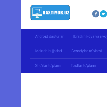
Перейти
к
контенту
Android dasturlar
Ibratli hikoya va rivo
Maktab hujjatlari
Senariylar to‘plami
She’rlar to‘plami
Testlar to‘plami