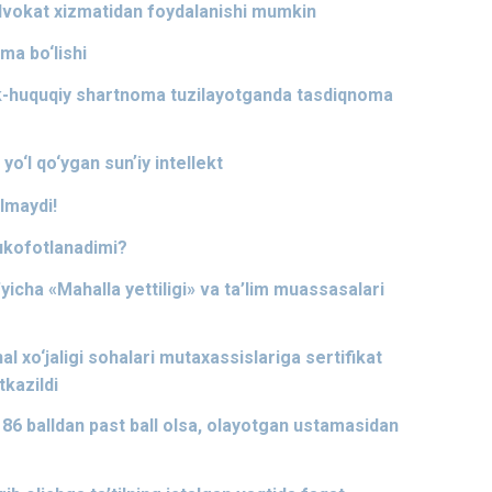
dvokat xizmatidan foydalanishi mumkin
ma bo‘lishi
lik-huquqiy shartnoma tuzilayotganda tasdiqnoma
yo‘l qo‘ygan sunʼiy intellekt
lmaydi!
mukofotlanadimi?
yicha «Mahalla yettiligi» va ta’lim muassasalari
 xo‘jaligi sohalari mutaxassislariga sertifikat
tkazildi
 86 balldan past ball olsa, olayotgan ustamasidan