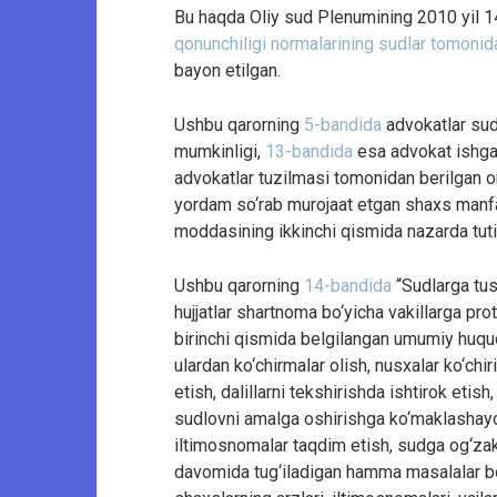
Bu haqda Oliy sud Plenumining 2010 yil 
qonunchiligi normalarining sudlar tomonidan 
bayon etilgan.
Ushbu qarorning
5-bandida
advokatlar sudd
mumkinligi,
13-bandida
esa advokat ishga
advokatlar tuzilmasi tomonidan berilgan or
yordam so‘rab murojaat etgan shaxs manfa
moddasining ikkinchi qismida nazarda tuti
Ushbu qarorning
14-bandida
“Sudlarga tus
hujjatlar shartnoma bo‘yicha vakillarga p
birinchi qismida belgilangan umumiy huquqlar
ulardan ko‘chirmalar olish, nusxalar ko‘chiri
etish, dalillarni tekshirishda ishtirok etis
sudlovni amalga oshirishga ko‘maklashayot
iltimosnomalar taqdim etish, sudga og‘zaki
davomida tug‘iladigan hamma masalalar bo‘y