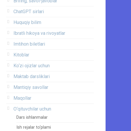
Brifing, savol-javoblar
ChatGPT sirlari
Huquqiy bilim
Ibratli hikoya va rivoyatlar
Imtihon biletlari
Kitoblar
Ko‘zi ojizlar uchun
Maktab darsliklari
Mantiqiy savollar
Maqollar
O‘qituvchilar uchun
Dars ishlanmalar
Ish rejalar to‘plami