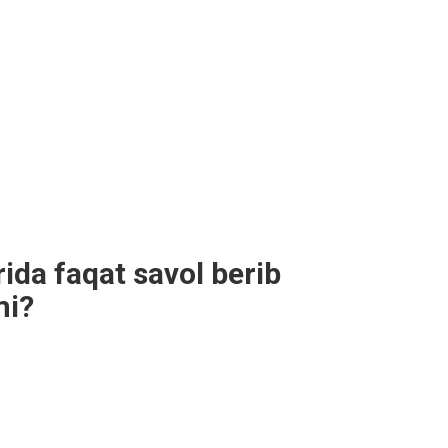
rida faqat savol berib
mi?