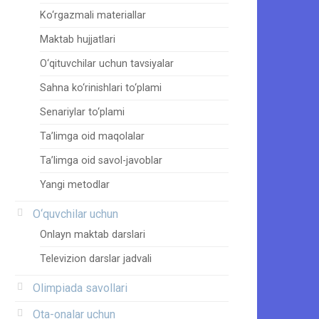
Ko‘rgazmali materiallar
Maktab hujjatlari
O‘qituvchilar uchun tavsiyalar
Sahna ko‘rinishlari to‘plami
Senariylar to‘plami
Ta’limga oid maqolalar
Ta’limga oid savol-javoblar
Yangi metodlar
O‘quvchilar uchun
Onlayn maktab darslari
Televizion darslar jadvali
Olimpiada savollari
Ota-onalar uchun