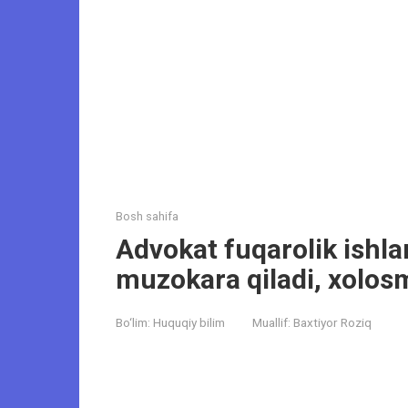
Bosh sahifa
Advokat fuqarolik ishla
muzokara qiladi, xolos
Bo‘lim:
Huquqiy bilim
Muallif:
Baxtiyor Roziq