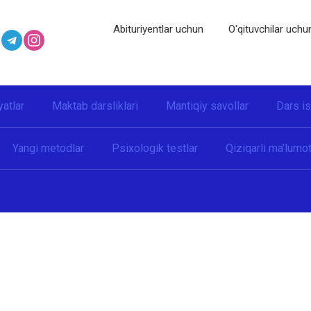
Abituriyentlar uchun
O‘qituvchilar uchu
yatlar
Maktab darsliklari
Mantiqiy savollar
Dars i
Yangi metodlar
Psixologik testlar
Qiziqarli ma’lumot