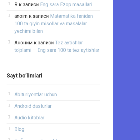
R
к записи
Eng sara Ezop masallari
anoim
к записи
Matematika fanidan
100 ta qiyin misollar va masalalar
yechimi bilan
Аноним
к записи
Tez aytishlar
to‘plami — Eng sara 100 ta tez aytishlar
Sayt bo’limlari
Abituriyentlar uchun
Android dasturlar
Audio kitoblar
Blog