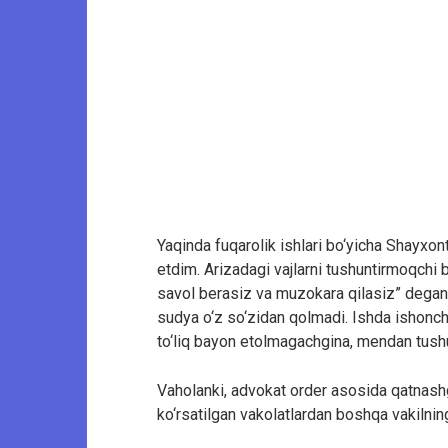
Yaqinda fuqarolik ishlari bo‘yicha Shayxon
etdim. Arizadagi vajlarni tushuntirmoqchi
savol berasiz va muzokara qilasiz” degan 
sudya o‘z so‘zidan qolmadi. Ishda ishonchn
to‘liq bayon etolmagachgina, mendan tush
Vaholanki, advokat order asosida qatnas
ko‘rsatilgan vakolatlardan boshqa vakilnin