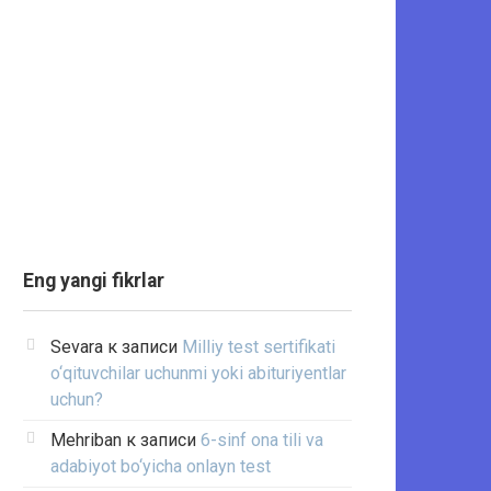
Eng yangi fikrlar
Sevara
к записи
Milliy test sertifikati
o‘qituvchilar uchunmi yoki abituriyentlar
uchun?
Mehriban
к записи
6-sinf ona tili va
adabiyot bo‘yicha onlayn test