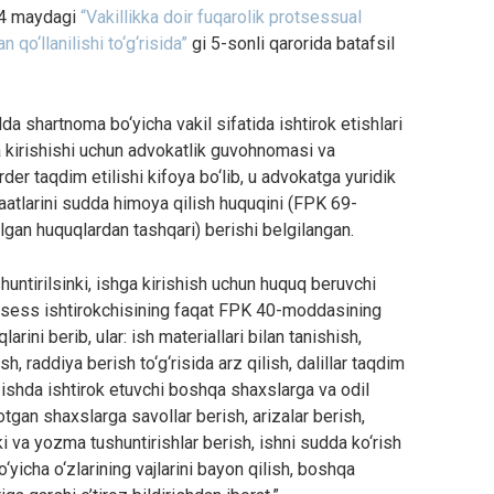
14 maydagi
“Vakillikka doir fuqarolik protsessual
qo‘llanilishi to‘g‘risida”
gi 5-sonli qarorida batafsil
a shartnoma bo‘yicha vakil sifatida ishtirok etishlari
 kirishishi uchun advokatlik guvohnomasi va
der taqdim etilishi kifoya bo‘lib, u advokatga yuridik
atlarini sudda himoya qilish huquqini (FPK 69-
lgan huquqlardan tashqari) berishi belgilangan.
huntirilsinki, ishga kirishish uchun huquq beruvchi
rotsess ishtirokchisining faqat FPK 40-moddasining
ini berib, ular: ish materiallari bilan tanishish,
sh, raddiya berish to‘g‘risida arz qilish, dalillar taqdim
h, ishda ishtirok etuvchi boshqa shaxslarga va odil
gan shaxslarga savollar berish, arizalar berish,
 va yozma tushuntirishlar berish, ishni sudda ko‘rish
icha o‘zlarining vajlarini bayon qilish, boshqa