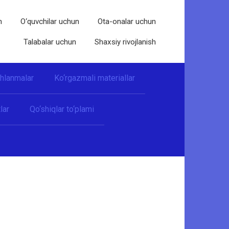
n
O‘quvchilar uchun
Ota-onalar uchun
Talabalar uchun
Shaxsiy rivojlanish
shlanmalar
Ko‘rgazmali materiallar
lar
Qo‘shiqlar to‘plami