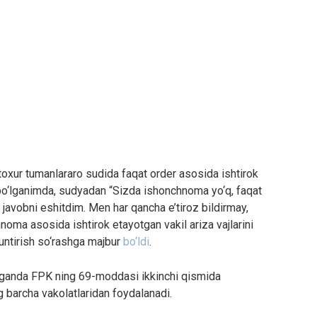
toxur tumanlararo sudida faqat order asosida ishtirok
 bo‘lganimda, sudyadan “Sizda ishonchnoma yo‘q, faqat
javobni eshitdim. Men har qancha e’tiroz bildirmay,
oma asosida ishtirok etayotgan vakil ariza vajlarini
untirish so‘rashga majbur
bo‘ldi
.
hganda FPK ning 69-moddasi ikkinchi qismida
g barcha vakolatlaridan foydalanadi.