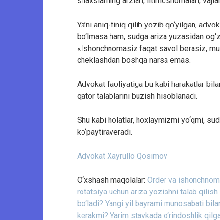
shaxslarning arzlari, iltimosnomalari, vajlar
Ya’ni aniq-tiniq qilib yozib qo‘yilgan, ad
bo‘lmasa ham, sudga ariza yuzasidan og‘za
«Ishonchnomasiz faqat savol berasiz, mu
cheklashdan boshqa narsa emas.
Advokat faoliyatiga bu kabi harakatlar bil
qator talablarini buzish hisoblanadi.
Shu kabi holatlar, hoxlaymizmi yo‘qmi, sudy
ko‘paytiraveradi.
Advokat Xayrullo Qosimov
O‘xshash maqolalar:
Order va ishonchnoma 
rotatsiya uchun ariza yozishni talab qilish 
bo‘ladi?
Yangi yil bayrami munosabati bil
kerakmi?
Yarim stavkada o‘rindoshlik qilg