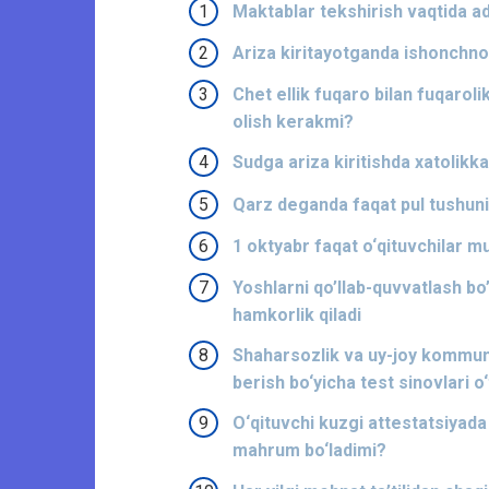
Maktablar tekshirish vaqtida a
Ariza kiritayotganda ishonchno
Chet ellik fuqaro bilan fuqaro
olish kerakmi?
Sudga ariza kiritishda xatolikka 
Qarz deganda faqat pul tushuni
1 oktyabr faqat o‘qituvchilar 
Yoshlarni qo’llab-quvvatlash bo’
hamkorlik qiladi
Shaharsozlik va uy-joy kommunal
berish bo‘yicha test sinovlari o‘
O‘qituvchi kuzgi attestatsiyada
mahrum bo‘ladimi?