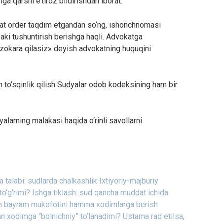
iga qarshi e’tiroz bildirishdan iborat.”
vokat order taqdim etgandan so‘ng, ishonchnomasi
ki tushuntirish berishga haqli. Advokatga
zokara qilasiz» deyish advokatning huquqini
an to‘sqinlik qilish Sudyalar odob kodeksining ham bir
alarning malakasi haqida o‘rinli savollarni
talabi: sudlarda chalkashlik
Ixtiyoriy-majburiy
to‘g‘rimi?
Ishga tiklash: sud qancha muddat ichida
an bayram mukofotini hamma xodimlarga berish
an xodimga “bolnichniy” to‘lanadimi?
Ustama rad etilsa,