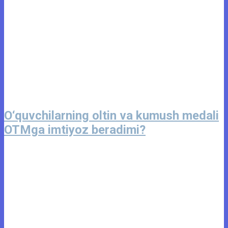
O‘quvchilarning oltin va kumush medali
OTMga imtiyoz beradimi?