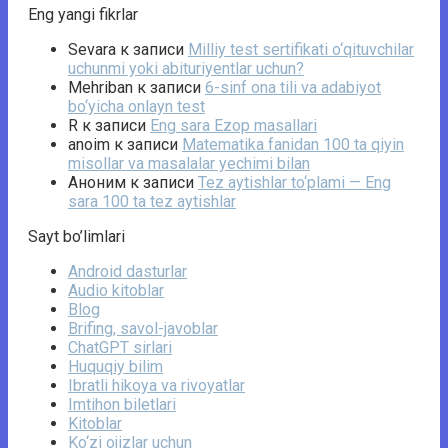
Eng yangi fikrlar
Sevara
к записи
Milliy test sertifikati o‘qituvchilar
uchunmi yoki abituriyentlar uchun?
Mehriban
к записи
6-sinf ona tili va adabiyot
bo‘yicha onlayn test
R
к записи
Eng sara Ezop masallari
anoim
к записи
Matematika fanidan 100 ta qiyin
misollar va masalalar yechimi bilan
Аноним
к записи
Tez aytishlar to‘plami — Eng
sara 100 ta tez aytishlar
Sayt bo’limlari
Android dasturlar
Audio kitoblar
Blog
Brifing, savol-javoblar
ChatGPT sirlari
Huquqiy bilim
Ibratli hikoya va rivoyatlar
Imtihon biletlari
Kitoblar
Ko‘zi ojizlar uchun