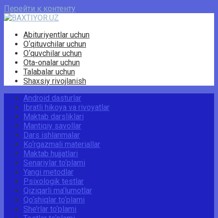
Перейти к контенту
Abituriyentlar uchun
O‘qituvchilar uchun
O‘quvchilar uchun
Ota-onalar uchun
Talabalar uchun
Shaxsiy rivojlanish
Android dasturlar
Ibratli hikoya va rivoyatlar
Maktab darsliklari
Mantiqiy savollar
Dars ishlanmalar
Ko‘rgazmali materiallar
Maktab hujjatlari
Senariylar to‘plami
Yangi metodlar
Psixologik testlar
Qiziqarli ma’lumotlar
Qo‘shiqlar to‘plami
She’rlar to‘plami