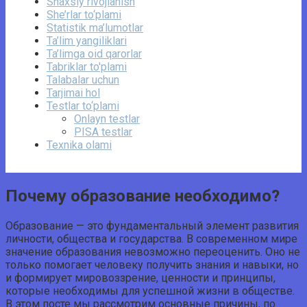
Shaxsiy rivojlanish
She’rlar to‘plami
Statistik ma’lumotlar
Ta’lim yangiliklari
Ta’limga oid qarorlar
Tabriklar to'plami
Talabalar uchun
Tarjimai hol
Testlar to‘plami
Onlayn testlar
PISA testlar
Texnika olami
Почему образование необходимо?
Образование — это фундаментальный элемент развития
личности, общества и государства. В современном мире
значение образования невозможно переоценить. Оно не
только помогает человеку получить знания и навыки, но
и формирует мировоззрение, ценности и принципы,
которые необходимы для успешной жизни в обществе.
В этом посте мы рассмотрим основные причины, по