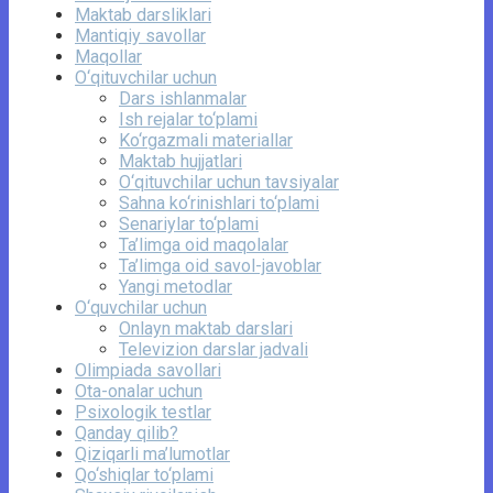
Maktab darsliklari
Mantiqiy savollar
Maqollar
O‘qituvchilar uchun
Dars ishlanmalar
Ish rejalar to‘plami
Ko‘rgazmali materiallar
Maktab hujjatlari
O‘qituvchilar uchun tavsiyalar
Sahna ko‘rinishlari to‘plami
Senariylar to‘plami
Ta’limga oid maqolalar
Ta’limga oid savol-javoblar
Yangi metodlar
O‘quvchilar uchun
Onlayn maktab darslari
Televizion darslar jadvali
Olimpiada savollari
Ota-onalar uchun
Psixologik testlar
Qanday qilib?
Qiziqarli ma’lumotlar
Qo‘shiqlar to‘plami