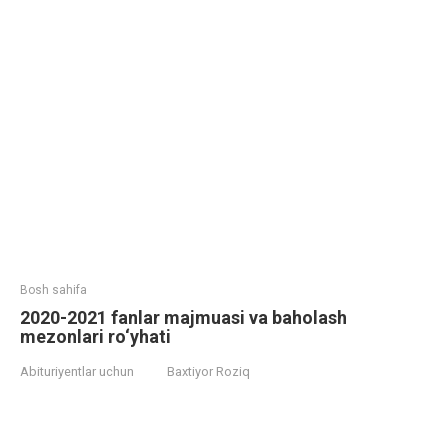
Bosh sahifa
2020-2021 fanlar majmuasi va baholash
mezonlari ro‘yhati
Abituriyentlar uchun
Baxtiyor Roziq