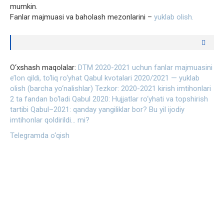
mumkin.
Fanlar majmuasi va baholash mezonlarini –
yuklab olish.
O‘xshash maqolalar:
DTM 2020-2021 uchun fanlar majmuasini
e’lon qildi, to‘liq ro‘yhat
Qabul kvotalari 2020/2021 — yuklab
olish (barcha yo‘nalishlar)
Tezkor: 2020-2021 kirish imtihonlari
2 ta fandan bo‘ladi
Qabul 2020: Hujjatlar ro‘yhati va topshirish
tartibi
Qabul–2021: qanday yangiliklar bor?
Bu yil ijodiy
imtihonlar qoldirildi… mi?
Telegramda o‘qish