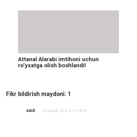
Attanal Alarabi imtihoni uchun
ro‘yxatga olish boshlandi!
Fikr bildirish maydoni: 1
said
31 марта, 2021 в 12:18 пп