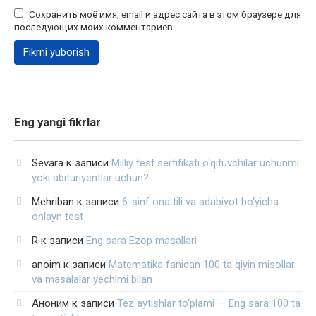
Сохранить моё имя, email и адрес сайта в этом браузере для
последующих моих комментариев.
Eng yangi fikrlar
Sevara
к записи
Milliy test sertifikati o‘qituvchilar uchunmi
yoki abituriyentlar uchun?
Mehriban
к записи
6-sinf ona tili va adabiyot bo‘yicha
onlayn test
R
к записи
Eng sara Ezop masallari
anoim
к записи
Matematika fanidan 100 ta qiyin misollar
va masalalar yechimi bilan
Аноним
к записи
Tez aytishlar to‘plami — Eng sara 100 ta