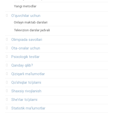
Yangi metodlar
O‘quvchilar uchun
Onlayn maktab darslari
Televizion darslar jadvali
Olimpiada savollari
Ota-onalar uchun
Psixologik testlar
Qanday qilib?
Qiziqarli ma’lumotlar
Qo‘shiqlar to‘plami
Shaxsiy rivojlanish
She’rlar to‘plami
Statistik ma’lumotlar