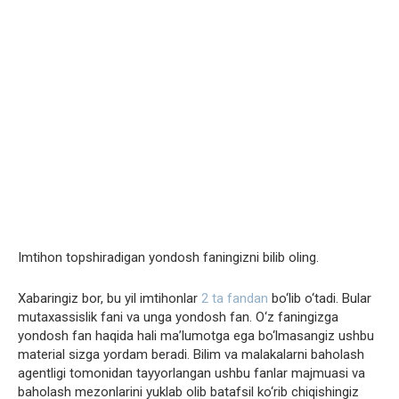
Imtihon topshiradigan yondosh faningizni bilib oling.
Xabaringiz bor, bu yil imtihonlar
2 ta fandan
bo‘lib o‘tadi. Bular
mutaxassislik fani va unga yondosh fan. O‘z faningizga
yondosh fan haqida hali ma’lumotga ega bo‘lmasangiz ushbu
material sizga yordam beradi. Bilim va malakalarni baholash
agentligi tomonidan tayyorlangan ushbu fanlar majmuasi va
baholash mezonlarini yuklab olib batafsil ko‘rib chiqishingiz