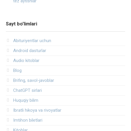
tez aytishlar
Sayt bo’limlari
Abituriyentlar uchun
Android dasturlar
Audio kitoblar
Blog
Brifing, savol-javoblar
ChatGPT sirlari
Huquqiy bilim
Ibratli hikoya va rivoyatlar
Imtihon biletlari
Kitoblar