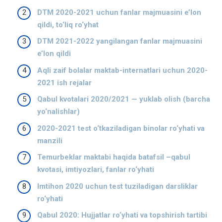
DTM 2020-2021 uchun fanlar majmuasini e’lon
qildi, to‘liq ro‘yhat
DTM 2021-2022 yangilangan fanlar majmuasini
e’lon qildi
Aqli zaif bolalar maktab-internatlari uchun 2020-
2021 ish rejalar
Qabul kvotalari 2020/2021 — yuklab olish (barcha
yo‘nalishlar)
2020-2021 test o‘tkaziladigan binolar ro‘yhati va
manzili
Temurbeklar maktabi haqida batafsil –qabul
kvotasi, imtiyozlari, fanlar ro‘yhati
Imtihon 2020 uchun test tuziladigan darsliklar
ro‘yhati
Qabul 2020: Hujjatlar ro‘yhati va topshirish tartibi