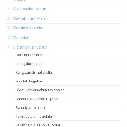
Ko‘zi ojizlar uchun
Maktab darsliklari
Mantiqiy savollar
Maqollar
O‘qituvchilar uchun
Dars ishlanmalar
Ish rejalar to‘plami
Ko‘rgazmali materiallar
Maktab hujjatlari
O‘qituvchilar uchun tavsiyalar
Sahna ko‘rinishlari to‘plami
Senariylar to‘plami
Ta’limga oid maqolalar
Ta’limga oid savol-javoblar