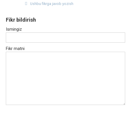
Ushbu fikrga javob yozish
Fikr bildirish
Ismingiz
Fikr matni