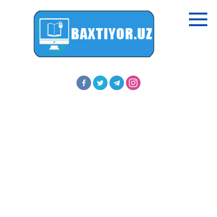
Перейти
к
контенту