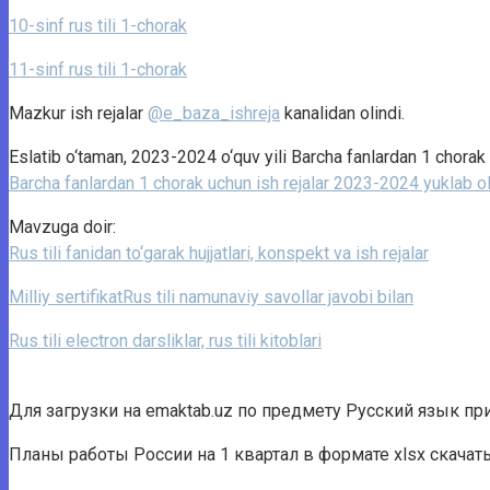
10-sinf rus tili 1-chorak
11-sinf rus tili 1-chorak
Mazkur ish rejalar
@e_baza_ishreja
kanalidan olindi.
Eslatib o‘taman, 2023-2024 o‘quv yili Barcha fanlardan 1 chorak 
Barcha fanlardan 1 chorak uchun ish rejalar 2023-2024 yuklab o
Mavzuga doir:
Rus tili fanidan to‘garak hujjatlari, konspekt va ish rejalar
Milliy sertifikatRus tili namunaviy savollar javobi bilan
Rus tili electron darsliklar, rus tili kitoblari
Для загрузки на emaktab.uz по предмету Русский язык пр
Планы работы России на 1 квартал в формате xlsx скачат