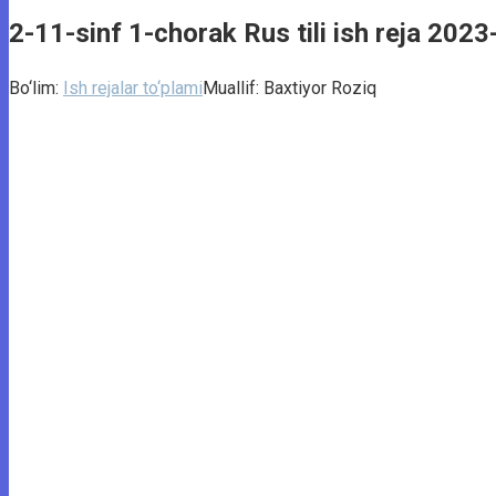
2-11-sinf 1-chorak Rus tili ish reja 2023
Bo‘lim:
Ish rejalar to‘plami
Muallif:
Baxtiyor Roziq