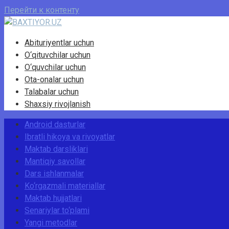
Перейти к контенту
Abituriyentlar uchun
O‘qituvchilar uchun
O‘quvchilar uchun
Ota-onalar uchun
Talabalar uchun
Shaxsiy rivojlanish
Android dasturlar
Ibratli hikoya va rivoyatlar
Maktab darsliklari
Mantiqiy savollar
Dars ishlanmalar
Ko‘rgazmali materiallar
Maktab hujjatlari
Senariylar to‘plami
Yangi metodlar