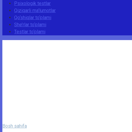
Psixologik testlar
Qiziqarli ma’lumotlar
Qo‘shiqlar to‘plami
She’rlar to‘plami
Testlar to‘plami
Bosh sahifa