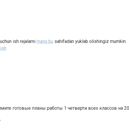
uchun ish rejalarni
mana bu
sahifadan yuklab olishingiz mumkin:
lish
имите готовые планы работы 1 четверти всех классов на 2
ь