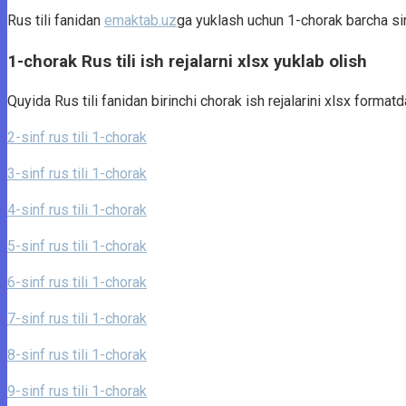
Rus tili fanidan
emaktab.uz
ga yuklash uchun 1-chorak barcha sinf
1-chorak Rus tili ish rejalarni xlsx yuklab olish
Quyida Rus tili fanidan birinchi chorak ish rejalarini xlsx forma
2-sinf rus tili 1-chorak
3-sinf rus tili 1-chorak
4-sinf rus tili 1-chorak
5-sinf rus tili 1-chorak
6-sinf rus tili 1-chorak
7-sinf rus tili 1-chorak
8-sinf rus tili 1-chorak
9-sinf rus tili 1-chorak