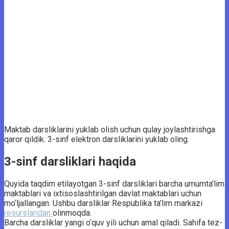
Maktab darsliklarini yuklab olish uchun qulay joylashtirishga
qaror qildik. 3-sinf elektron darsliklarini yuklab oling.
3-sinf darsliklari haqida
Quyida taqdim etilayotgan 3-sinf darsliklari barcha umumta’lim
maktablari va ixtisoslashtirilgan davlat maktablari uchun
mo‘ljallangan. Ushbu darsliklar Respublika ta’lim markazi
resurslaridan
olinmoqda.
Barcha darsliklar yangi o‘quv yili uchun amal qiladi. Sahifa tez-