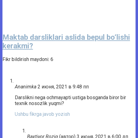
Maktab darsliklari aslida bepul bo‘lishi
kerakmi?
Fikr bildirish maydoni: 6
Ananimka
2 июня, 2021 в 9:48 пп
Darslikni nega ochmayapti ustiga bosganda biror bir
texnik nosozlik yuqmi?
Ushbu fikrga javob yozish
Baxtiyor Roziq
(автор)
3 июня, 2021 в 6:00 дп