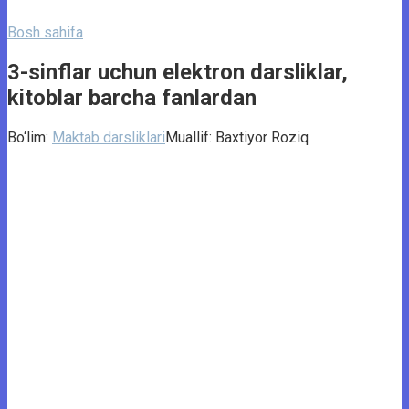
Bosh sahifa
3-sinflar uchun elektron darsliklar,
kitoblar barcha fanlardan
Bo‘lim:
Maktab darsliklari
Muallif:
Baxtiyor Roziq