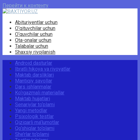
Перейти к контенту
Abituriyentlar uchun
O‘qituvchilar uchun
O‘quvchilar uchun
Ota-onalar uchun
Talabalar uchun
Shaxsiy rivojlanish
Android dasturlar
Ibratli hikoya va rivoyatlar
Maktab darsliklari
Mantiqiy savollar
Dars ishlanmalar
Ko‘rgazmali materiallar
Maktab hujjatlari
Senariylar to‘plami
Yangi metodlar
Psixologik testlar
Qiziqarli ma’lumotlar
Qo‘shiqlar to‘plami
She’rlar to‘plami