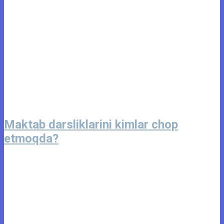
Maktab darsliklarini kimlar chop
etmoqda?