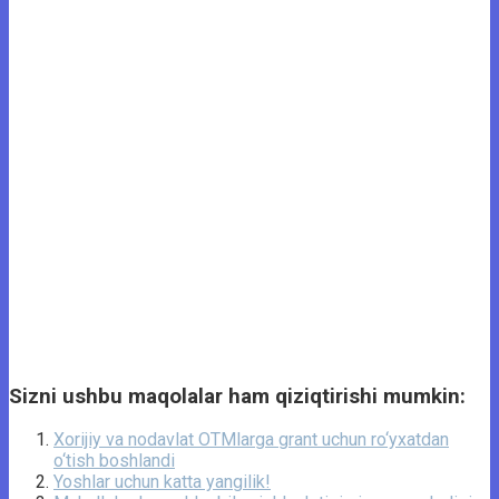
Sizni ushbu maqolalar ham qiziqtirishi mumkin:
Xorijiy va nodavlat OTMlarga grant uchun ro‘yxatdan
o‘tish boshlandi
Yoshlar uchun katta yangilik!