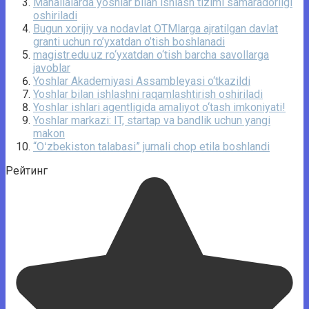
Mahallalarda yoshlar bilan ishlash tizimi samaradorligi
oshiriladi
Bugun xorijiy va nodavlat OTMlarga ajratilgan davlat
granti uchun ro’yxatdan o’tish boshlanadi
magistr.edu.uz ro‘yxatdan o‘tish barcha savollarga
javoblar
Yoshlar Akademiyasi Assambleyasi o‘tkazildi
Yoshlar bilan ishlashni raqamlashtirish oshiriladi
Yoshlar ishlari agentligida amaliyot o‘tash imkoniyati!
Yoshlar markazi: IT, startap va bandlik uchun yangi
makon
“Oʻzbekiston talabasi” jurnali chop etila boshlandi
Рейтинг