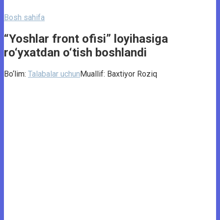
Bosh sahifa
“Yoshlar front ofisi” loyihasiga
ro‘yxatdan o‘tish boshlandi
Bo‘lim:
Talabalar uchun
Muallif:
Baxtiyor Roziq