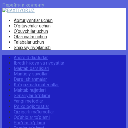
Перейти к контенту
Abituriyentlar uchun
O‘qituvchilar uchun
O‘quvchilar uchun
Ota-onalar uchun
Talabalar uchun
Shaxsiy rivojlanish
Android dasturlar
Ibratli hikoya va rivoyatlar
Maktab darsliklari
Mantiqiy savollar
Dars ishlanmalar
Ko‘rgazmali materiallar
Maktab hujjatlari
Senariylar to‘plami
Yangi metodlar
Psixologik testlar
Qiziqarli ma’lumotlar
Qo‘shiqlar to‘plami
She’rlar to‘plami