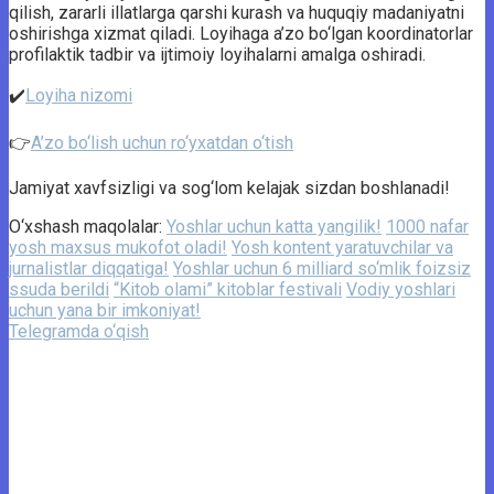
qilish, zararli illatlarga qarshi kurash va huquqiy madaniyatni
oshirishga xizmat qiladi. Loyihaga a’zo bo‘lgan koordinatorlar
profilaktik tadbir va ijtimoiy loyihalarni amalga oshiradi.
✔️
Loyiha nizomi
👉
A’zo bo‘lish uchun ro‘yxatdan o‘tish
Jamiyat xavfsizligi va sog‘lom kelajak sizdan boshlanadi!
O‘xshash maqolalar:
Yoshlar uchun katta yangilik!
1000 nafar
yosh maxsus mukofot oladi!
Yosh kontent yaratuvchilar va
jurnalistlar diqqatiga!
Yoshlar uchun 6 milliard so‘mlik foizsiz
ssuda berildi
“Kitob olami” kitoblar festivali
Vodiy yoshlari
uchun yana bir imkoniyat!
Telegramda o‘qish