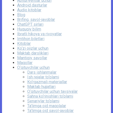
Abituriyentlar uchun
Android dasturlar
Audio kitoblar
Blog
Brifing, savol-javoblar
ChatGPT sirlari
Huquqiy bilim
Ibratli hikoya va rivoyatlar
Imtihon biletlari
Kitoblar
Ko‘zi ojizlar uchun
Maktab darsliklari
Mantiqiy savollar
Maqollar
O‘qituvchilar uchun
Dars ishlanmalar
Ish rejalar to‘plami
Ko‘rgazmali materiallar
Maktab hujjatlari
O‘qituvchilar uchun tavsiyalar
Sahna ko‘rinishlari to‘plami
Senariylar to‘plami
Ta’limga oid maqolalar
Ta’limga oid savol-javoblar