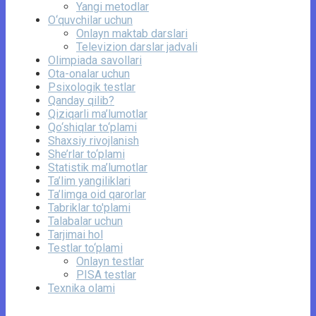
Yangi metodlar
O‘quvchilar uchun
Onlayn maktab darslari
Televizion darslar jadvali
Olimpiada savollari
Ota-onalar uchun
Psixologik testlar
Qanday qilib?
Qiziqarli ma’lumotlar
Qo‘shiqlar to‘plami
Shaxsiy rivojlanish
She’rlar to‘plami
Statistik ma’lumotlar
Ta’lim yangiliklari
Ta’limga oid qarorlar
Tabriklar to'plami
Talabalar uchun
Tarjimai hol
Testlar to‘plami
Onlayn testlar
PISA testlar
Texnika olami