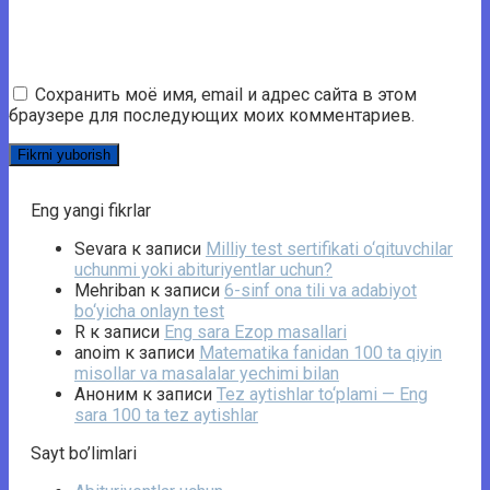
Сохранить моё имя, email и адрес сайта в этом
браузере для последующих моих комментариев.
Eng yangi fikrlar
Sevara
к записи
Milliy test sertifikati o‘qituvchilar
uchunmi yoki abituriyentlar uchun?
Mehriban
к записи
6-sinf ona tili va adabiyot
bo‘yicha onlayn test
R
к записи
Eng sara Ezop masallari
anoim
к записи
Matematika fanidan 100 ta qiyin
misollar va masalalar yechimi bilan
Аноним
к записи
Tez aytishlar to‘plami — Eng
sara 100 ta tez aytishlar
Sayt bo’limlari