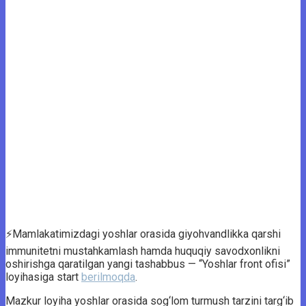
⚡️Mamlakatimizdagi yoshlar orasida giyohvandlikka qarshi
immunitetni mustahkamlash hamda huquqiy savodxonlikni
oshirishga qaratilgan yangi tashabbus — “Yoshlar front ofisi”
loyihasiga start
berilmoqda
.
Mazkur loyiha yoshlar orasida sog‘lom turmush tarzini targ‘ib