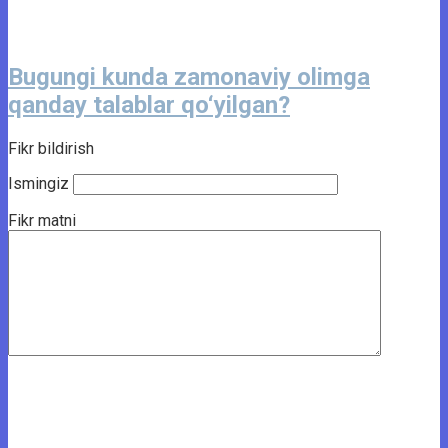
Bugungi kunda zamonaviy olimga
qanday talablar qo‘yilgan?
Fikr bildirish
Ismingiz
Fikr matni