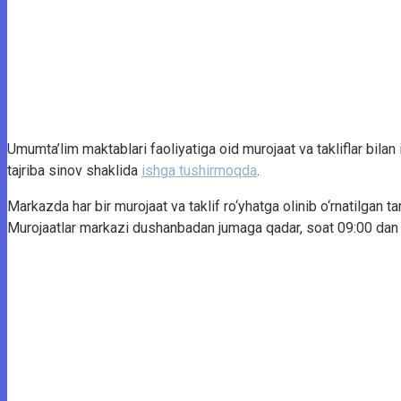
Umumta’lim maktablari faoliyatiga oid murojaat va takliflar bilan
tajriba sinov shaklida
ishga tushirmoqda
.
Markazda har bir murojaat va taklif ro‘yhatga olinib o‘rnatilgan tar
Murojaatlar markazi dushanbadan jumaga qadar, soat 09:00 dan 1