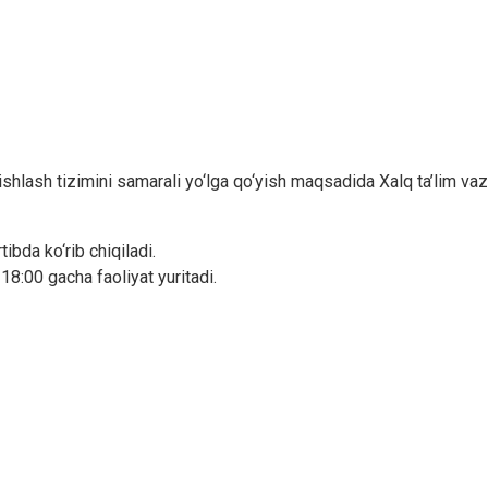
 ishlash tizimini samarali yo‘lga qo‘yish maqsadida Xalq ta’lim vaz
tibda ko‘rib chiqiladi.
8:00 gacha faoliyat yuritadi.