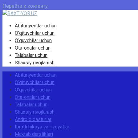
Перейти к контенту
Abituriyentlar uchun
O‘qituvchilar uchun
O‘quvchilar uchun
Ota-onalar uchun
Talabalar uchun
Shaxsiy rivojlanish
Abituriyentlar uchun
O‘qituvchilar uchun
O‘quvchilar uchun
Ota-onalar uchun
Talabalar uchun
Shaxsiy rivojlanish
Android dasturlar
Ibratli hikoya va rivoyatlar
Maktab darsliklari