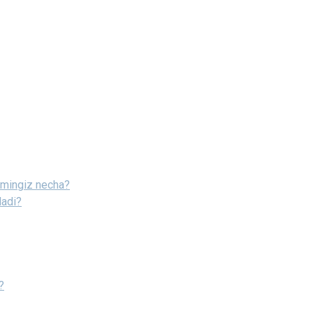
amingiz necha?
ladi?
?