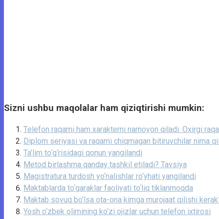
Sizni ushbu maqolalar ham qiziqtirishi mumkin:
Telefon raqami ham xarakterni namoyon qiladi. Oxirgi raq
Diplom seriyasi va raqami chiqmagan bitiruvchilar nima qi
Ta’lim to‘g‘risidagi qonun yangilandi
Metod birlashma qanday tashkil etiladi? Tavsiya
Magistratura turdosh yo‘nalishlar ro‘yhati yangilandi
Maktablarda to‘garaklar faoliyati to‘liq tiklanmoqda
Maktab sovuq bo‘lsa ota-ona kimga murojaat qilishi kerak
Yosh o‘zbek olimining ko‘zi ojizlar uchun telefon ixtirosi