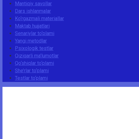
Mantiqiy savollar
Dars ishlanmalar
Ko‘rgazmali materiallar
Maktab hujjatlari
Senariylar to‘plami
Yangi metodlar
Psixologik testlar
Qiziqarli ma’lumotlar
Qo‘shiqlar to‘plami
She’rlar to‘plami
Testlar to‘plami