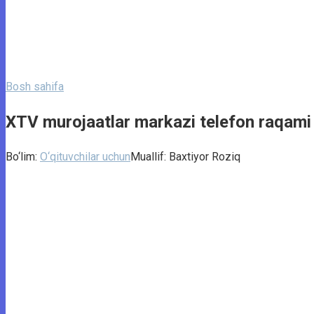
Bosh sahifa
XTV murojaatlar markazi telefon raqami 
Bo‘lim:
O‘qituvchilar uchun
Muallif:
Baxtiyor Roziq