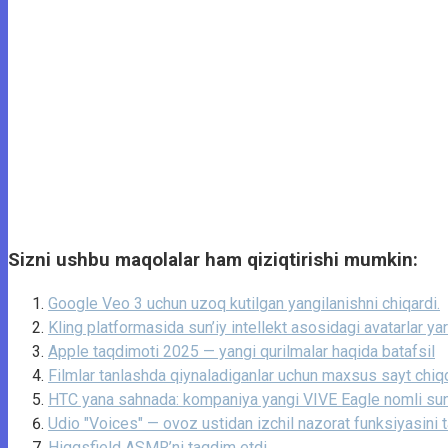
Sizni ushbu maqolalar ham qiziqtirishi mumkin:
Google Veo 3 uchun uzoq kutilgan yangilanishni chiqardi.
Kling platformasida sun’iy intellekt asosidagi avatarlar ya
Apple taqdimoti 2025 — yangi qurilmalar haqida batafsil
Filmlar tanlashda qiynaladiganlar uchun maxsus sayt chiqd
HTC yana sahnada: kompaniya yangi VIVE Eagle nomli sun’iy
Udio "Voices" — ovoz ustidan izchil nazorat funksiyasini 
Higgsfield ASMR’ni taqdim etdi