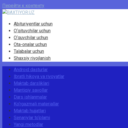
Перейти к контенту
Abituriyentlar uchun
O‘qituvchilar uchun
O‘quvchilar uchun
Ota-onalar uchun
Talabalar uchun
Shaxsiy rivojlanish
Android dasturlar
Ibratli hikoya va rivoyatlar
Maktab darsliklari
Mantiqiy savollar
Dars ishlanmalar
Ko‘rgazmali materiallar
Maktab hujjatlari
Senariylar to‘plami
Yangi metodlar