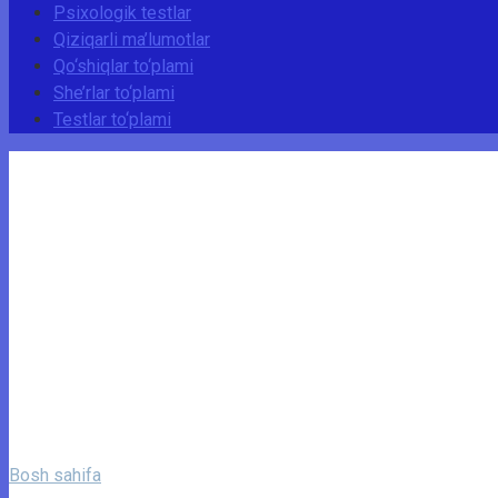
Psixologik testlar
Qiziqarli ma’lumotlar
Qo‘shiqlar to‘plami
She’rlar to‘plami
Testlar to‘plami
Bosh sahifa