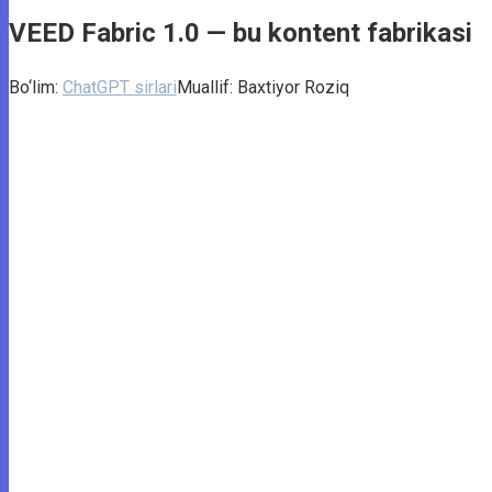
VEED Fabric 1.0 — bu kontent fabrikasi
Bo‘lim:
ChatGPT sirlari
Muallif:
Baxtiyor Roziq