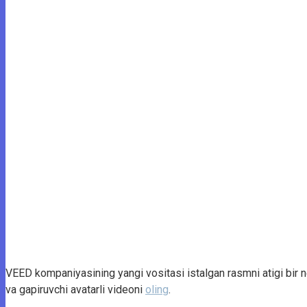
VEED kompaniyasining yangi vositasi istalgan rasmni atigi bir n
va gapiruvchi avatarli videoni
oling
.