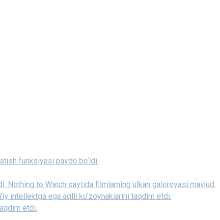
ratish funksiyasi paydo bo‘ldi.
i: Nothing to Watch saytida filmlarning ulkan galereyasi mavjud.
 intellektga ega aqlli ko‘zoynaklarini taqdim etdi.
taqdim etdi.