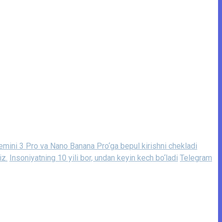
mini 3 Pro va Nano Banana Pro‘ga bepul kirishni chekladi
iz.
Insoniyatning 10 yili bor, undan keyin kech bo‘ladi
Telegram