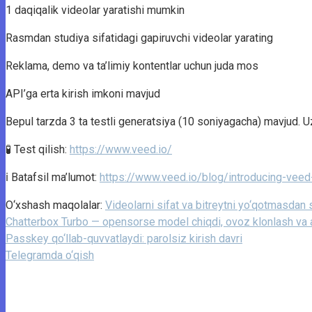
1 daqiqalik videolar yaratishi mumkin
Rasmdan studiya sifatidagi gapiruvchi videolar yarating
Reklama, demo va ta’limiy kontentlar uchun juda mos
API’ga erta kirish imkoni mavjud
Bepul tarzda 3 ta testli generatsiya (10 soniyagacha) mavjud. Uz
🧪 Test qilish:
https://www.veed.io/
ℹ️ Batafsil ma’lumot:
https://www.veed.io/blog/introducing-veed
O‘xshash maqolalar:
Videolarni sifat va bitreytni yo‘qotmasdan 
Chatterbox Turbo — opensorse model chiqdi, ovoz klonlash va au
Passkey qo‘llab-quvvatlaydi: parolsiz kirish davri
Telegramda o‘qish