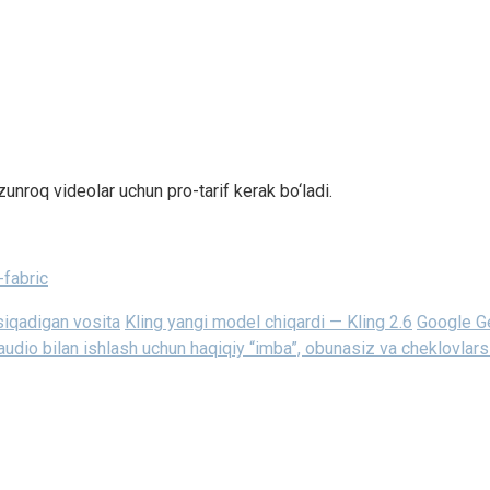
unroq videolar uchun pro-tarif kerak bo‘ladi.
-fabric
siqadigan vosita
Kling yangi model chiqardi — Kling 2.6
Google Ge
dio bilan ishlash uchun haqiqiy “imba”, obunasiz va cheklovlars