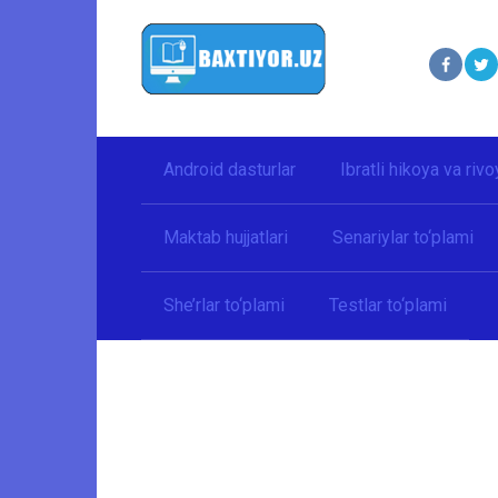
Перейти
к
контенту
Android dasturlar
Ibratli hikoya va rivo
Maktab hujjatlari
Senariylar to‘plami
She’rlar to‘plami
Testlar to‘plami