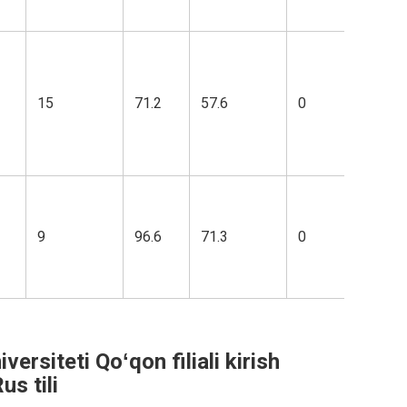
15
71.2
57.6
0
9
96.6
71.3
0
ersiteti Qoʻqon filiali kirish
s tili