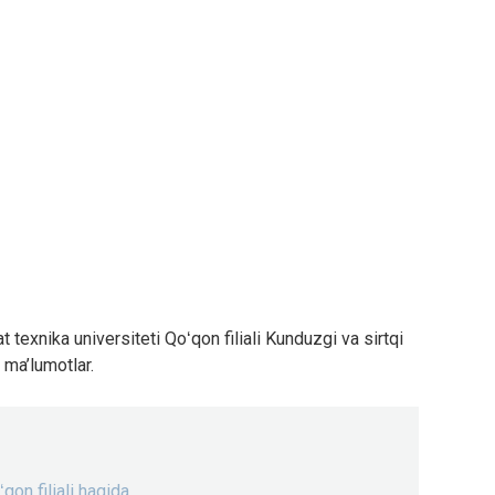
texnika universiteti Qoʻqon filiali Kunduzgi va sirtqi
a ma’lumotlar.
qon filiali haqida