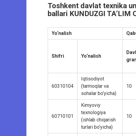
Toshkent davlat texnika univ
ballari KUNDUZGI TA’LIM O‘
Yo‘nalish
Qabu
Davl
Shifri
Yo‘nalish
gran
Iqtisodiyot
60310104
(tarmoqlar va
10
sohalar bo‘yicha)
Kimyoviy
texnologiya
60710101
10
(ishlab chiqarish
turlari bo‘yicha)