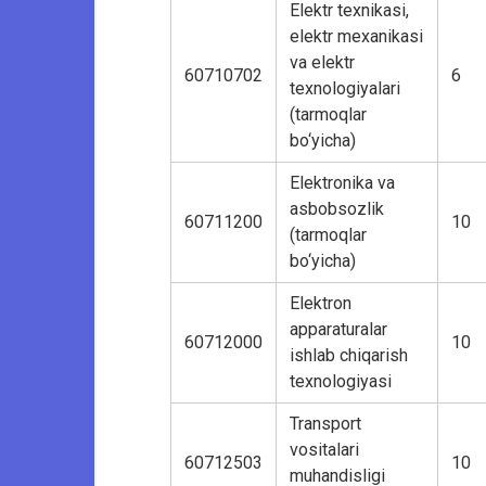
Elektr texnikasi,
elektr mexanikasi
va elektr
60710702
6
texnologiyalari
(tarmoqlar
bo‘yicha)
Elektronika va
asbobsozlik
60711200
10
(tarmoqlar
bo‘yicha)
Elektron
apparaturalar
60712000
10
ishlab chiqarish
texnologiyasi
Transport
vositalari
60712503
10
muhandisligi