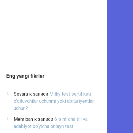
Eng yangi fikrlar
Sevara
к записи
Milliy test sertifikati
o‘qituvchilar uchunmi yoki abituriyentlar
uchun?
Mehriban
к записи
6-sinf ona tili va
adabiyot bo‘yicha onlayn test