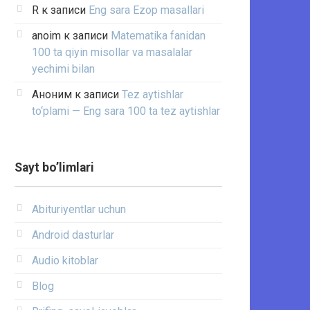
R
к записи
Eng sara Ezop masallari
anoim
к записи
Matematika fanidan
100 ta qiyin misollar va masalalar
yechimi bilan
Аноним
к записи
Tez aytishlar
to‘plami — Eng sara 100 ta tez aytishlar
Sayt bo’limlari
Abituriyentlar uchun
Android dasturlar
Audio kitoblar
Blog