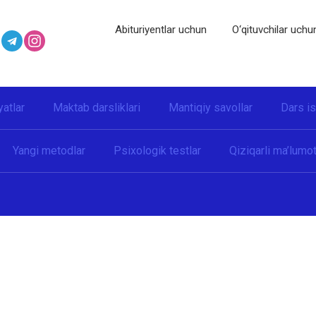
Abituriyentlar uchun
O‘qituvchilar uchu
yatlar
Maktab darsliklari
Mantiqiy savollar
Dars i
Yangi metodlar
Psixologik testlar
Qiziqarli ma’lumot