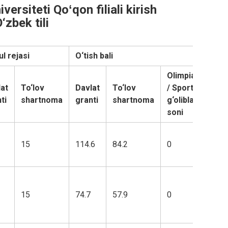
ersiteti Qoʻqon filiali kirish
zbek tili
l rejasi
O‘tish bali
Olimpiada
at
To‘lov
Davlat
To‘lov
/ Sport
ti
shartnoma
granti
shartnoma
g‘oliblari
soni
15
114.6
84.2
0
15
74.7
57.9
0