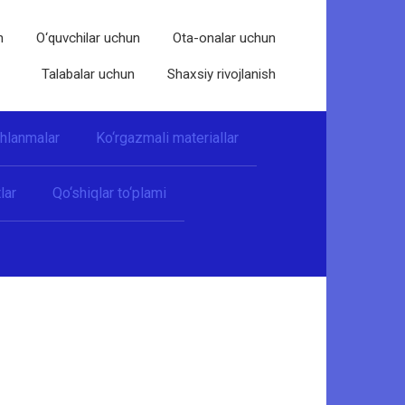
n
O‘quvchilar uchun
Ota-onalar uchun
Talabalar uchun
Shaxsiy rivojlanish
shlanmalar
Ko‘rgazmali materiallar
lar
Qo‘shiqlar to‘plami