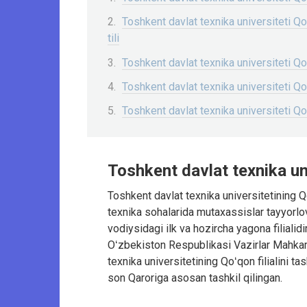
Toshkent davlat texnika universiteti Qo
tili
Toshkent davlat texnika universiteti Qoʻ
Toshkent davlat texnika universiteti Qoʻq
Toshkent davlat texnika universiteti Qoʻq
Toshkent davlat texnika uni
Toshkent davlat texnika universitetining Qo
texnika sohalarida mutaxassislar tayyorlo
vodiysidagi ilk va hozircha yagona filialidi
Oʻzbekiston Respublikasi Vazirlar Mahka
texnika universitetining Qoʻqon filialini t
son Qaroriga asosan tashkil qilingan.