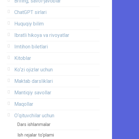
Brifing, savol-javoblar
ChatGPT sirlari
Huquqiy bilim
Ibratli hikoya va rivoyatlar
Imtihon biletlari
Kitoblar
Ko‘zi ojizlar uchun
Maktab darsliklari
Mantiqiy savollar
Maqollar
O‘qituvchilar uchun
Dars ishlanmalar
Ish rejalar to‘plami