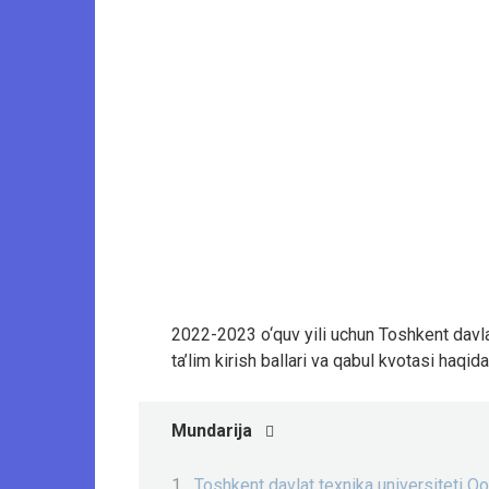
2022-2023 o‘quv yili uchun Toshkent davlat 
ta’lim kirish ballari va qabul kvotasi haqid
Mundarija
Toshkent davlat texnika universiteti Qoʻ