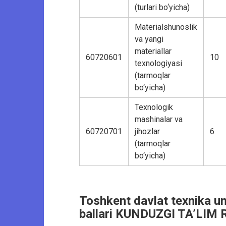
(turlari bo‘yicha)
Materialshunoslik
va yangi
materiallar
60720601
10
texnologiyasi
(tarmoqlar
bo‘yicha)
Texnologik
mashinalar va
60720701
jihozlar
6
(tarmoqlar
bo‘yicha)
Toshkent davlat texnika univ
ballari KUNDUZGI TA’LIM Ru