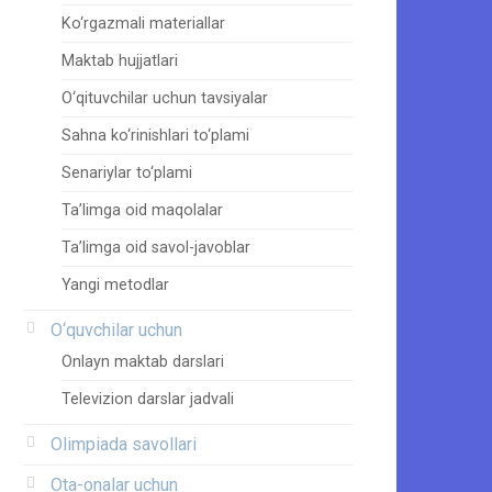
Ko‘rgazmali materiallar
Maktab hujjatlari
O‘qituvchilar uchun tavsiyalar
Sahna ko‘rinishlari to‘plami
Senariylar to‘plami
Ta’limga oid maqolalar
Ta’limga oid savol-javoblar
Yangi metodlar
O‘quvchilar uchun
Onlayn maktab darslari
Televizion darslar jadvali
Olimpiada savollari
Ota-onalar uchun