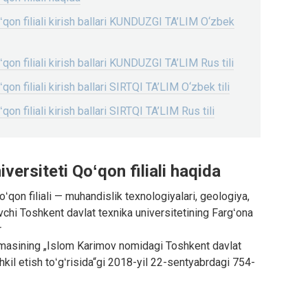
ʻqon filiali kirish ballari KUNDUZGI TA’LIM O‘zbek
qon filiali kirish ballari KUNDUZGI TA’LIM Rus tili
on filiali kirish ballari SIRTQI TA’LIM O‘zbek tili
on filiali kirish ballari SIRTQI TA’LIM Rus tili
versiteti Qoʻqon filiali haqida
ʻqon filiali — muhandislik texnologiyalari, geologiya,
vchi Toshkent davlat texnika universitetining Fargʻona
r
masining „Islom Karimov nomidagi Toshkent davlat
ashkil etish toʻgʻrisida“gi 2018-yil 22-sentyabrdagi 754-