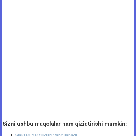
Sizni ushbu maqolalar ham qiziqtirishi mumkin:
Maktab darsliklari yangilanadi