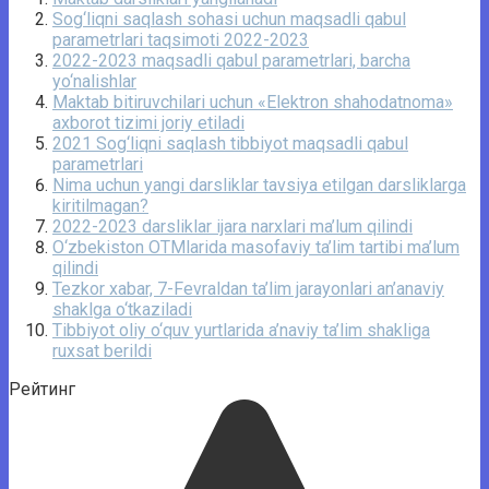
Sog‘liqni saqlash sohasi uchun maqsadli qabul
parametrlari taqsimoti 2022-2023
2022-2023 maqsadli qabul parametrlari, barcha
yo‘nalishlar
Maktab bitiruvchilari uchun «Elektron shahodatnoma»
axborot tizimi joriy etiladi
2021 Sog‘liqni saqlash tibbiyot maqsadli qabul
parametrlari
Nima uchun yangi darsliklar tavsiya etilgan darsliklarga
kiritilmagan?
2022-2023 darsliklar ijara narxlari ma’lum qilindi
O‘zbekiston OTMlarida masofaviy ta’lim tartibi ma’lum
qilindi
Tezkor xabar, 7-Fevraldan ta’lim jarayonlari an’anaviy
shaklga o‘tkaziladi
Tibbiyot oliy o‘quv yurtlarida a’naviy ta’lim shakliga
ruxsat berildi
Рейтинг