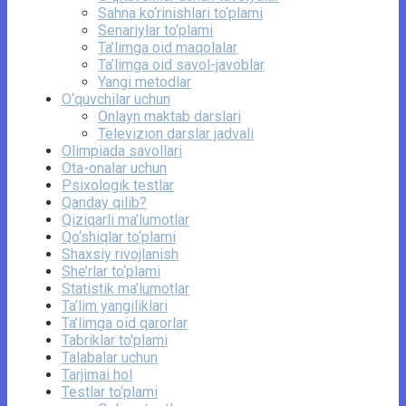
Sahna ko‘rinishlari to‘plami
Senariylar to‘plami
Ta’limga oid maqolalar
Ta’limga oid savol-javoblar
Yangi metodlar
O‘quvchilar uchun
Onlayn maktab darslari
Televizion darslar jadvali
Olimpiada savollari
Ota-onalar uchun
Psixologik testlar
Qanday qilib?
Qiziqarli ma’lumotlar
Qo‘shiqlar to‘plami
Shaxsiy rivojlanish
She’rlar to‘plami
Statistik ma’lumotlar
Ta’lim yangiliklari
Ta’limga oid qarorlar
Tabriklar to'plami
Talabalar uchun
Tarjimai hol
Testlar to‘plami