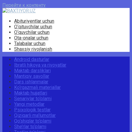
Перейти к контенту
Abituriyentlar uchun
O‘qituvchilar uchun
O‘quvchilar uchun
Ota-onalar uchun
Talabalar uchun
Shaxsiy rivojlanish
Android dasturlar
Ibratli hikoya va rivoyatlar
Maktab darsliklari
Mantiqiy savollar
Dars ishlanmalar
Ko‘rgazmali materiallar
Maktab hujjatlari
Senariylar to‘plami
Yangi metodlar
Psixologik testlar
Qiziqarli ma’lumotlar
Qo‘shiqlar to‘plami
She’rlar to‘plami