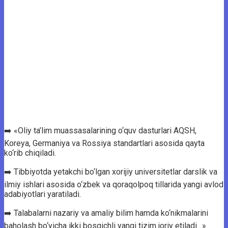
➡️ «Oliy ta’lim muassasalarining o‘quv dasturlari AQSH,
Koreya, Germaniya va Rossiya standartlari asosida qayta
ko‘rib chiqiladi.
➡️ Tibbiyotda yetakchi bo‘lgan xorijiy universitetlar darslik va
ilmiy ishlari asosida o‘zbek va qoraqolpoq tillarida yangi avlod
adabiyotlari yaratiladi.
➡️ Talabalarni nazariy va amaliy bilim hamda ko‘nikmalarini
baholash bo‘yicha ikki bosqichli yangi tizim joriy etiladi…»