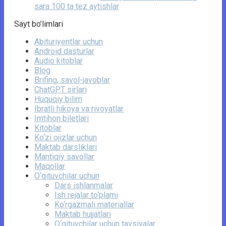
sara 100 ta tez aytishlar
Sayt bo’limlari
Abituriyentlar uchun
Android dasturlar
Audio kitoblar
Blog
Brifing, savol-javoblar
ChatGPT sirlari
Huquqiy bilim
Ibratli hikoya va rivoyatlar
Imtihon biletlari
Kitoblar
Ko‘zi ojizlar uchun
Maktab darsliklari
Mantiqiy savollar
Maqollar
O‘qituvchilar uchun
Dars ishlanmalar
Ish rejalar to‘plami
Ko‘rgazmali materiallar
Maktab hujjatlari
O‘qituvchilar uchun tavsiyalar