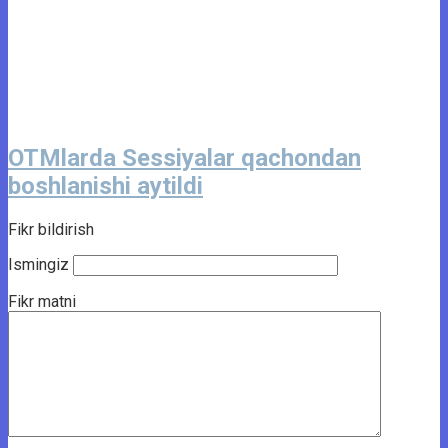
OTMlarda Sessiyalar qachondan
boshlanishi aytildi
Fikr bildirish
Ismingiz
Fikr matni