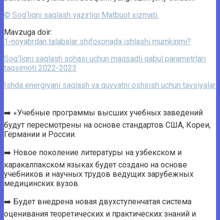
© Sog‘liqni saqlash vazirligi Matbuot xizmati.
Mavzuga doir:
1-noyabrdan talabalar shifoxonada ishlashi mumkinmi?
Sog‘liqni saqlash sohasi uchun maqsadli qabul parametrlari
taqsimoti 2022-2023
Ishda energiyani saqlash va quvvatni oshirish uchun tavsiyalar
➡️ «Учебные программы высших учебных заведений
будут пересмотрены на основе стандартов США, Кореи,
Германии и России.
➡️ Новое поколение литературы на узбекском и
каракалпакском языках будет создано на основе
учебников и научных трудов ведущих зарубежных
медицинских вузов.
➡️ Будет внедрена новая двухступенчатая система
оценивания теоретических и практических знаний и