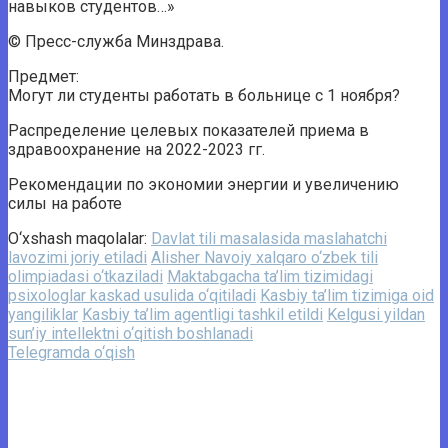
навыков студентов…»
© Пресс-служба Минздрава.
Предмет:
Могут ли студенты работать в больнице с 1 ноября?
Распределение целевых показателей приема в
здравоохранение на 2022-2023 гг.
Рекомендации по экономии энергии и увеличению
силы на работе
O‘xshash maqolalar:
Davlat tili masalasida maslahatchi
lavozimi joriy etiladi
Alisher Navoiy xalqaro o‘zbek tili
olimpiadasi o‘tkaziladi
Maktabgacha ta’lim tizimidagi
psixologlar kaskad usulida o‘qitiladi
Kasbiy ta’lim tizimiga oid
yangiliklar
Kasbiy ta’lim agentligi tashkil etildi
Kelgusi yildan
sun’iy intellektni o‘qitish boshlanadi
Telegramda o‘qish