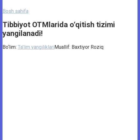
Bosh sahifa
Tibbiyot OTMlarida o‘qitish tizimi
yangilanadi!
Bo‘lim:
Ta’lim yangiliklari
Muallif:
Baxtiyor Roziq