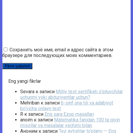
Сохранить моё имя, email и адрес сайта в этом
браузере для последующих моих комментариев.
Eng yangi fikrlar
Sevara
к записи
Milliy test sertifikati o‘qituvchilar
uchunmi yoki abituriyentlar uchun?
Mehriban
к записи
6-sinf ona tili va adabiyot
bo‘yicha onlayn test
R
к записи
Eng sara Ezop masallari
anoim
к записи
Matematika fanidan 100 ta qiyin
misollar va masalalar yechimi bilan
Аноним
к записи
Tez aytishlar to‘plami — Eng