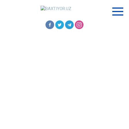
Перейти
к
контенту