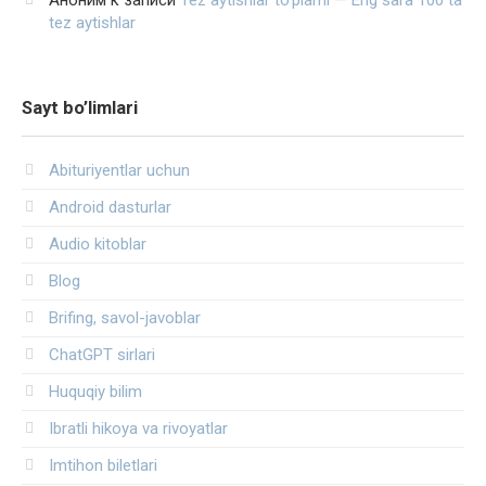
Аноним
к записи
Tez aytishlar to‘plami — Eng sara 100 ta
tez aytishlar
Sayt bo’limlari
Abituriyentlar uchun
Android dasturlar
Audio kitoblar
Blog
Brifing, savol-javoblar
ChatGPT sirlari
Huquqiy bilim
Ibratli hikoya va rivoyatlar
Imtihon biletlari