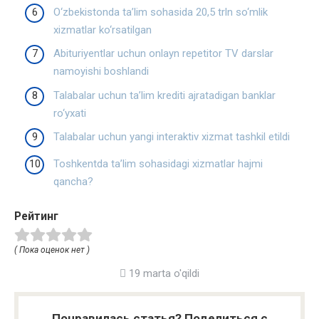
O‘zbekistonda ta’lim sohasida 20,5 trln so‘mlik
xizmatlar ko‘rsatilgan
Abituriyentlar uchun onlayn repetitor TV darslar
namoyishi boshlandi
Talabalar uchun ta’lim krediti ajratadigan banklar
ro‘yxati
Talabalar uchun yangi interaktiv xizmat tashkil etildi
Toshkentda ta’lim sohasidagi xizmatlar hajmi
qancha?
Рейтинг
( Пока оценок нет )
19 marta o'qildi
Понравилась статья? Поделиться с