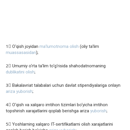
1⃣ O‘qish joyidan
ma’lumotnoma olish
(oliy ta’lim
muassasasidan
);
2⃣ Umumiy o‘rta ta’lim to‘g‘risida shahodatnomaning
dublikatini olish
;
3⃣ Bakalavriat talabalari uchun davlat stipendiyalariga onlayn
ariza yuborish
;
4⃣ O‘qish va xalqaro imtihon tizimlari bo‘yicha imtihon
topshirish xarajatlarini qoplab berishga ariza
yuborish
;
5⃣ Yoshlarning xalqaro IT-sertifikatlarni olish xarajatlarini