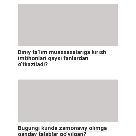
Diniy ta’lim muassasalariga kirish
imtihonlari qaysi fanlardan
o‘tkaziladi?
Bugungi kunda zamonaviy olimga
qanday talablar qo‘yilgan?