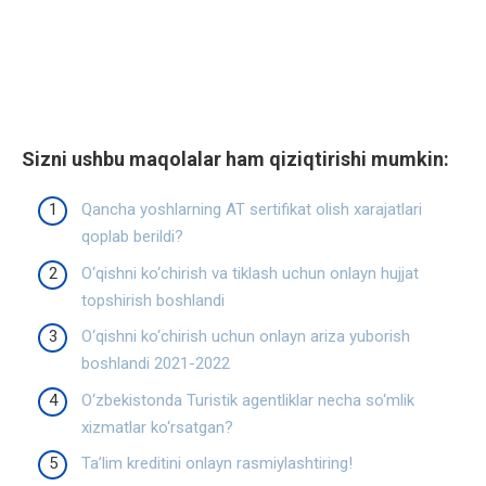
Sizni ushbu maqolalar ham qiziqtirishi mumkin:
Qancha yoshlarning AT sertifikat olish xarajatlari
qoplab berildi?
O‘qishni ko‘chirish va tiklash uchun onlayn hujjat
topshirish boshlandi
O‘qishni ko‘chirish uchun onlayn ariza yuborish
boshlandi 2021-2022
O‘zbekistonda Turistik agentliklar necha so‘mlik
xizmatlar ko‘rsatgan?
Ta’lim kreditini onlayn rasmiylashtiring!