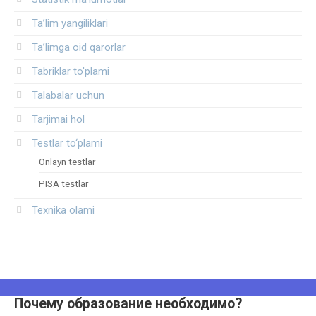
Ta’lim yangiliklari
Ta’limga oid qarorlar
Tabriklar to'plami
Talabalar uchun
Tarjimai hol
Testlar to‘plami
Onlayn testlar
PISA testlar
Texnika olami
Почему образование необходимо?