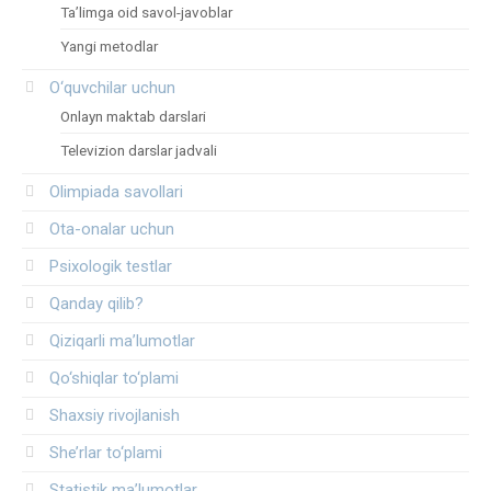
Ta’limga oid savol-javoblar
Yangi metodlar
O‘quvchilar uchun
Onlayn maktab darslari
Televizion darslar jadvali
Olimpiada savollari
Ota-onalar uchun
Psixologik testlar
Qanday qilib?
Qiziqarli ma’lumotlar
Qo‘shiqlar to‘plami
Shaxsiy rivojlanish
She’rlar to‘plami
Statistik ma’lumotlar