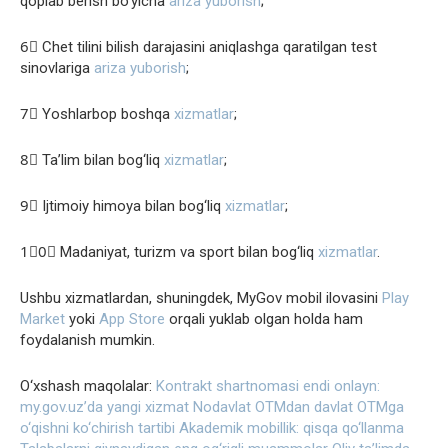
qoplab berish bo‘yicha
ariza yuborish
;
6⃣ Chet tilini bilish darajasini aniqlashga qaratilgan test
sinovlariga
ariza yuborish
;
7⃣ Yoshlarbop boshqa
xizmatlar
;
8⃣ Ta’lim bilan bog‘liq
xizmatlar
;
9⃣ Ijtimoiy himoya bilan bog‘liq
xizmatlar
;
1⃣0⃣ Madaniyat, turizm va sport bilan bog‘liq
xizmatlar
.
Ushbu xizmatlardan, shuningdek, MyGov mobil ilovasini
Play
Market
yoki
App Store
orqali yuklab olgan holda ham
foydalanish mumkin.
O‘xshash maqolalar:
Kontrakt shartnomasi endi onlayn:
my.gov.uz’da yangi xizmat
Nodavlat OTMdan davlat OTMga
o‘qishni ko‘chirish tartibi
Akademik mobillik: qisqa qo‘llanma