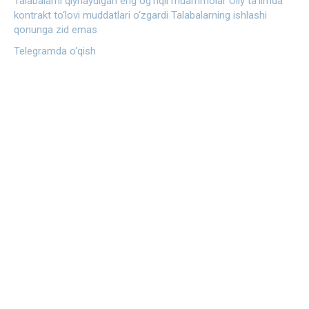
Talabalarni qiynaydigan eng og‘riqli muammolar
Oliy ta’limda
kontrakt to‘lovi muddatlari o‘zgardi
Talabalarning ishlashi
qonunga zid emas
Telegramda o‘qish