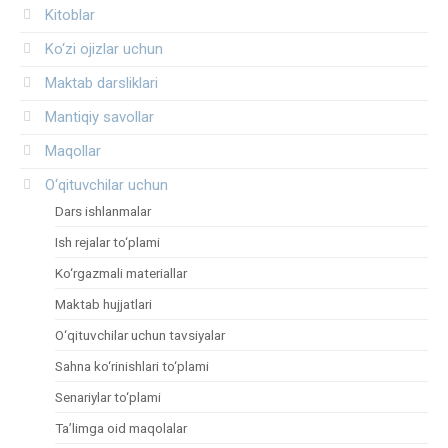
Kitoblar
Ko‘zi ojizlar uchun
Maktab darsliklari
Mantiqiy savollar
Maqollar
O‘qituvchilar uchun
Dars ishlanmalar
Ish rejalar to‘plami
Ko‘rgazmali materiallar
Maktab hujjatlari
O‘qituvchilar uchun tavsiyalar
Sahna ko‘rinishlari to‘plami
Senariylar to‘plami
Ta’limga oid maqolalar