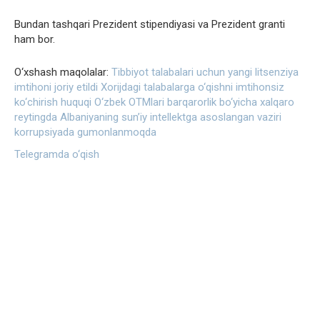
Bundan tashqari Prezident stipendiyasi va Prezident granti
ham bor.
O‘xshash maqolalar:
Tibbiyot talabalari uchun yangi litsenziya
imtihoni joriy etildi
Xorijdagi talabalarga o‘qishni imtihonsiz
ko‘chirish huquqi
O‘zbek OTMlari barqarorlik bo‘yicha xalqaro
reytingda
Albaniyaning sun’iy intellektga asoslangan vaziri
korrupsiyada gumonlanmoqda
Telegramda o‘qish