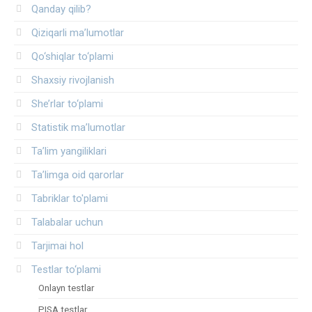
Qanday qilib?
Qiziqarli ma’lumotlar
Qo‘shiqlar to‘plami
Shaxsiy rivojlanish
She’rlar to‘plami
Statistik ma’lumotlar
Ta’lim yangiliklari
Ta’limga oid qarorlar
Tabriklar to'plami
Talabalar uchun
Tarjimai hol
Testlar to‘plami
Onlayn testlar
PISA testlar