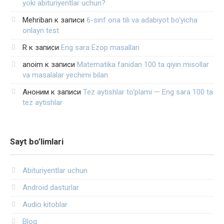
yoki abituriyentlar uchun?
Mehriban
к записи
6-sinf ona tili va adabiyot bo‘yicha
onlayn test
R
к записи
Eng sara Ezop masallari
anoim
к записи
Matematika fanidan 100 ta qiyin misollar
va masalalar yechimi bilan
Аноним
к записи
Tez aytishlar to‘plami — Eng sara 100 ta
tez aytishlar
Sayt bo’limlari
Abituriyentlar uchun
Android dasturlar
Audio kitoblar
Blog