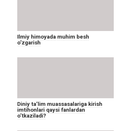
Ilmiy himoyada muhim besh
o‘zgarish
Diniy ta’lim muassasalariga kirish
imtihonlari qaysi fanlardan
o‘tkaziladi?