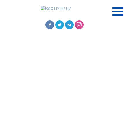
Перейти
к
контенту