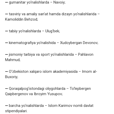
➖ gumanitar yo‘nalishlarda – Navoiy;
➖ tasviriy va amaliy san’at hamda dizayn yo‘nalishlarida –
Kamoliddin Behzod;
➖ tabiiy yo‘nalishlarda – Ulug‘bek;
➖ kinematografiya yo‘nalishida – Xudoybergan Devonov;
➖ jismoniy tarbiya va sport yo‘nalishlarida – Pahlavon
Mahmud;
➖ O‘zbekiston xalqaro islom akademiyasida – Imom al-
Buxoriy;
➖ Qoraqalpog‘istondagi oliygohlarda – To‘lepbergen
Qaipbergenov va Ibroyim Yusupov;
➖ barcha yo‘nalishlarda – Islom Karimov nomli davlat
stipendiyalari.