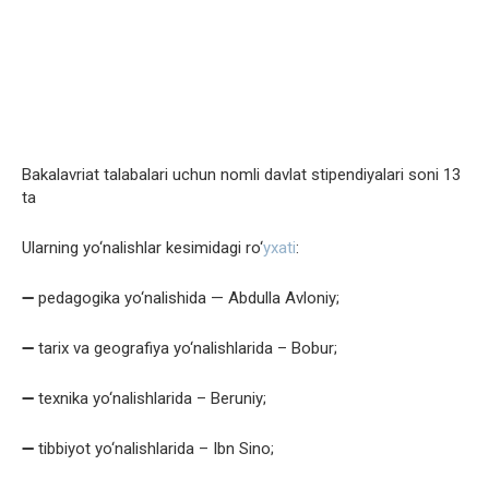
Bakalavriat talabalari uchun nomli davlat stipendiyalari soni 13
ta
Ularning yo‘nalishlar kesimidagi ro‘
yxati
:
➖ pedagogika yo‘nalishida — Abdulla Avloniy;
➖ tarix va geografiya yo‘nalishlarida – Bobur;
➖ texnika yo‘nalishlarida – Beruniy;
➖ tibbiyot yo‘nalishlarida – Ibn Sino;