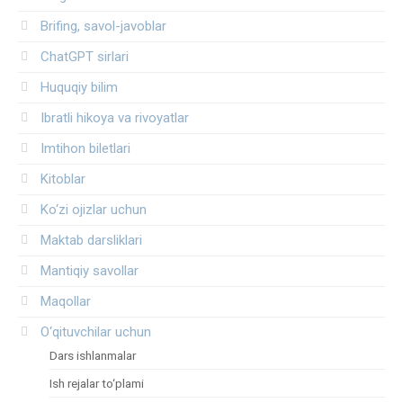
Brifing, savol-javoblar
ChatGPT sirlari
Huquqiy bilim
Ibratli hikoya va rivoyatlar
Imtihon biletlari
Kitoblar
Ko‘zi ojizlar uchun
Maktab darsliklari
Mantiqiy savollar
Maqollar
O‘qituvchilar uchun
Dars ishlanmalar
Ish rejalar to‘plami