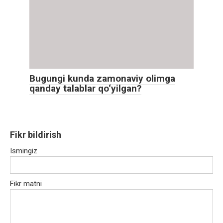
Bugungi kunda zamonaviy olimga
qanday talablar qo‘yilgan?
Fikr bildirish
Ismingiz
Fikr matni