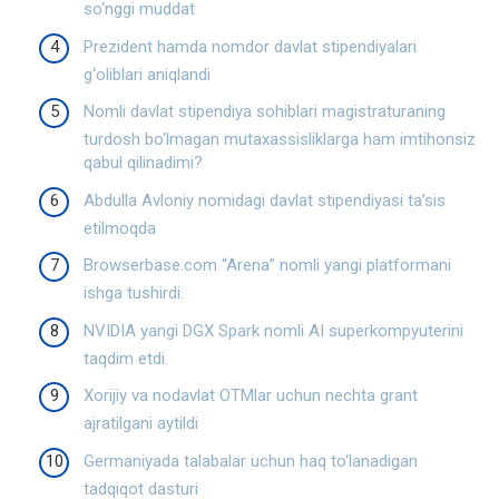
so‘nggi muddat
Prezident hamda nomdor davlat stipendiyalari
g‘oliblari aniqlandi
Nomli davlat stipendiya sohiblari magistraturaning
turdosh bo‘lmagan mutaxassisliklarga ham imtihonsiz
qabul qilinadimi?
Abdulla Avloniy nomidagi davlat stipendiyasi ta’sis
etilmoqda
Browserbase.com “Arena” nomli yangi platformani
ishga tushirdi.
NVIDIA yangi DGX Spark nomli AI superkompyuterini
taqdim etdi.
Xorijiy va nodavlat OTMlar uchun nechta grant
ajratilgani aytildi
Germaniyada talabalar uchun haq to‘lanadigan
tadqiqot dasturi