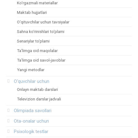
Ko‘rgazmali materiallar
Maktab hujjatlari
O‘qituvchilar uchun tavsiyalar
Sahna ko‘rinishlari to‘plami
Senariylar to‘plami
Ta’limga oid maqolalar
Ta’limga oid savol-javoblar
Yangi metodlar
O‘quvchilar uchun
Onlayn maktab darslari
Televizion darslar jadvali
Olimpiada savollari
Ota-onalar uchun
Psixologik testlar