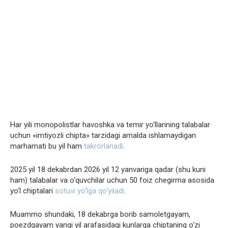
Har yili monopolistlar havoshka va temir yo‘llarining talabalar
uchun «imtiyozli chipta» tarzidagi amalda ishlamaydigan
marhamati bu yil ham
takrorlanadi
.
2025 yil 18 dekabrdan 2026 yil 12 yanvariga qadar (shu kuni
ham) talabalar va o‘quvchilar uchun 50 foiz chegirma asosida
yo‘l chiptalari
sotuvi yo‘lga qo‘yiladi
.
Muammo shundaki, 18 dekabrga borib samoletgayam,
poezdgayam yangi yil arafasidagi kunlarga chiptaning o‘zi