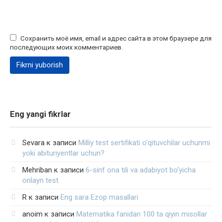
Сохранить моё имя, email и адрес сайта в этом браузере для
последующих моих комментариев.
Eng yangi fikrlar
Sevara
к записи
Milliy test sertifikati o‘qituvchilar uchunmi
yoki abituriyentlar uchun?
Mehriban
к записи
6-sinf ona tili va adabiyot bo‘yicha
onlayn test
R
к записи
Eng sara Ezop masallari
anoim
к записи
Matematika fanidan 100 ta qiyin misollar