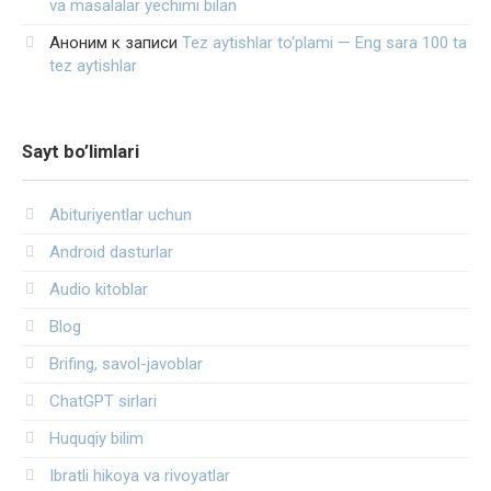
va masalalar yechimi bilan
Аноним
к записи
Tez aytishlar to‘plami — Eng sara 100 ta
tez aytishlar
Sayt bo’limlari
Abituriyentlar uchun
Android dasturlar
Audio kitoblar
Blog
Brifing, savol-javoblar
ChatGPT sirlari
Huquqiy bilim
Ibratli hikoya va rivoyatlar