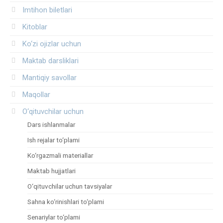
Imtihon biletlari
Kitoblar
Ko‘zi ojizlar uchun
Maktab darsliklari
Mantiqiy savollar
Maqollar
O‘qituvchilar uchun
Dars ishlanmalar
Ish rejalar to‘plami
Ko‘rgazmali materiallar
Maktab hujjatlari
O‘qituvchilar uchun tavsiyalar
Sahna ko‘rinishlari to‘plami
Senariylar to‘plami