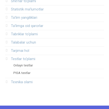
She’rlar to‘plami
Statistik ma’lumotlar
Ta’lim yangiliklari
Ta’limga oid qarorlar
Tabriklar to'plami
Talabalar uchun
Tarjimai hol
Testlar to‘plami
Onlayn testlar
PISA testlar
Texnika olami