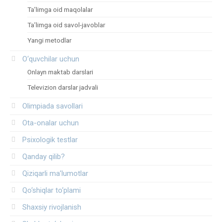
Ta’limga oid maqolalar
Ta’limga oid savol-javoblar
Yangi metodlar
O‘quvchilar uchun
Onlayn maktab darslari
Televizion darslar jadvali
Olimpiada savollari
Ota-onalar uchun
Psixologik testlar
Qanday qilib?
Qiziqarli ma’lumotlar
Qo‘shiqlar to‘plami
Shaxsiy rivojlanish