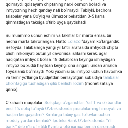
qolmaydi, qolsayam chiptaning narxi osmon bo‘ladi va
imtiyozning hech qanday nafi bo‘lmaydi. Tabiiyki, bechora
talabalar yana Qo‘yliq va Olmazor bekatidan 3-5 karra
qimmatlagan taksiga o‘tirib uyga qaytishadi.
Bu muammo uchun echim va takliflar bir marta emas, bir
necha marta takrorlangan. Hatto
Lolazor
‘dayam ko‘targandik.
Befoyda. Talabalarga yangi yil ta’tili arafasida imtiyozli chipta
olish imkoniyati butun yil davomida ishlashi kerak, agar
haqiqatan imtiyoz bo‘lsa. 18 dekabrdan keyinga ishlaydigan
imtiyoz bu xuddi hayitdan keiyngi xina singari, undan amalda
foydalanib bo‘lmaydi. Yoki yaxshisi bu imtiyoz uchun havoshka
va temir yo‘llariga byudjetdan berilayotgan subsidiya
talabalar
cho‘ntagiga tushadigan qilib berilishi lozim
(monetizatsiya
qilinib).
O‘xshash maqolalar:
Soliqdagi o‘zgarishlar: YaTT va o‘zbandlar
endi 1% soliq to‘laydi
O‘zbekistonda ijarachilarning himoyati va
haqlari kengayadimi?
Kimlarga tabiiy gaz to‘lovlari uchun
moddiy yordam beriladi?
Ipoteka Bank O‘zbekistonda “Yil
banki” deb eʼtirof etildi
Kvartira olib ijaraga berish daromadi