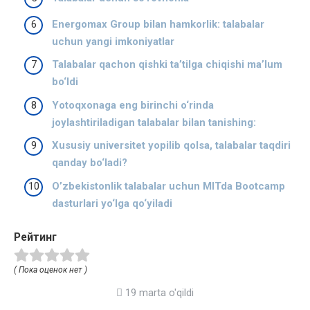
Energomax Group bilan hamkorlik: talabalar
uchun yangi imkoniyatlar
Talabalar qachon qishki ta’tilga chiqishi ma’lum
bo‘ldi
Yotoqxonaga eng birinchi o‘rinda
joylashtiriladigan talabalar bilan tanishing:
Xususiy universitet yopilib qolsa, talabalar taqdiri
qanday bo‘ladi?
O’zbekistonlik talabalar uchun MITda Bootcamp
dasturlari yo‘lga qo‘yiladi
Рейтинг
( Пока оценок нет )
19 marta o'qildi