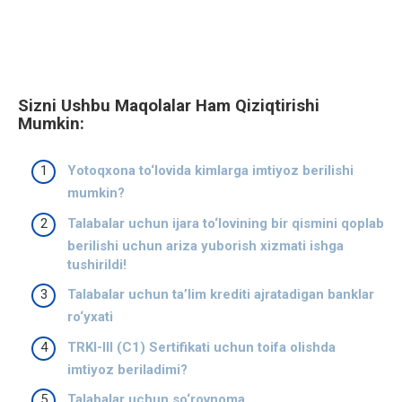
Sizni Ushbu Maqolalar Ham Qiziqtirishi
Mumkin:
Yotoqxona to‘lovida kimlarga imtiyoz berilishi
mumkin?
Talabalar uchun ijara to‘lovining bir qismini qoplab
berilishi uchun ariza yuborish xizmati ishga
tushirildi!
Talabalar uchun ta’lim krediti ajratadigan banklar
ro‘yxati
TRKI-III (C1) Sertifikati uchun toifa olishda
imtiyoz beriladimi?
Talabalar uchun so‘rovnoma