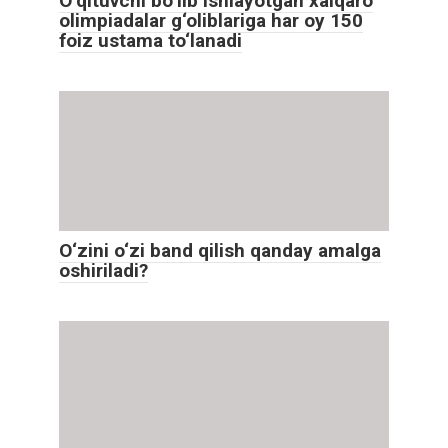
O‘qituvchi bo‘lib ishlayotgan xalqaro
olimpiadalar g‘oliblariga har oy 150
foiz ustama to‘lanadi
O‘zini o‘zi band qilish qanday amalga
oshiriladi?