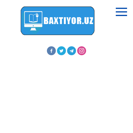
Перейти
к
контенту