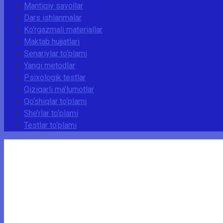
Mantiqiy savollar
Dars ishlanmalar
Ko‘rgazmali materiallar
Maktab hujjatlari
Senariylar to‘plami
Yangi metodlar
Psixologik testlar
Qiziqarli ma’lumotlar
Qo‘shiqlar to‘plami
She’rlar to‘plami
Testlar to‘plami