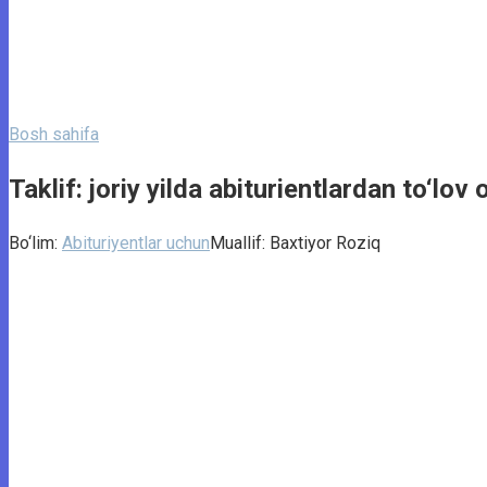
Bosh sahifa
Taklif: joriy yilda abiturientlardan to‘lov
Bo‘lim:
Abituriyentlar uchun
Muallif:
Baxtiyor Roziq