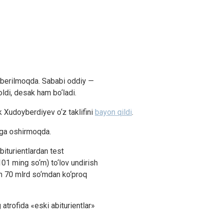
r berilmoqda. Sababi oddiy —
ldi, desak ham bo‘ladi.
 Xudoyberdiyev o‘z taklifini
bayon qildi
.
alga oshirmoqda.
biturientlardan test
101 ming so‘m) to‘lov undirish
dan 70 mlrd so‘mdan ko‘proq
atrofida «eski abiturientlar»