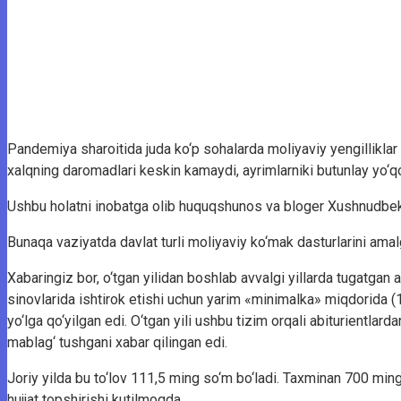
Pandemiya sharoitida juda ko‘p sohalarda moliyaviy yengillikla
xalqning daromadlari keskin kamaydi, ayrimlarniki butunlay yo‘qo
Ushbu holatni inobatga olib huquqshunos va bloger Xushnudbek
Bunaqa vaziyatda davlat turli moliyaviy ko‘mak dasturlarini am
Xabaringiz bor, o‘tgan yilidan boshlab avvalgi yillarda tugatgan a
sinovlarida ishtirok etishi uchun yarim «minimalka» miqdorida (
yo‘lga qo‘yilgan edi. O‘tgan yili ushbu tizim orqali abiturientlar
mablag‘ tushgani xabar qilingan edi.
Joriy yilda bu to‘lov 111,5 ming so‘m bo‘ladi. Taxminan 700 ming 
hujjat topshirishi kutilmoqda.