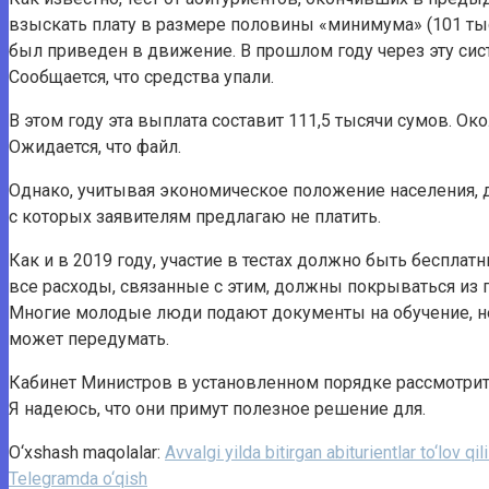
взыскать плату в размере половины «минимума» (101 тыс
был приведен в движение. В прошлом году через эту сис
Сообщается, что средства упали.
В этом году эта выплата составит 111,5 тысячи сумов. Ок
Ожидается, что файл.
Однако, учитывая экономическое положение населения, д
с которых заявителям предлагаю не платить.
Как и в 2019 году, участие в тестах должно быть беспла
все расходы, связанные с этим, должны покрываться из
Многие молодые люди подают документы на обучение, не
может передумать.
Кабинет Министров в установленном порядке рассмотрит 
Я надеюсь, что они примут полезное решение для.
O‘xshash maqolalar:
Avvalgi yilda bitirgan abiturientlar to‘lov qi
Telegramda o‘qish