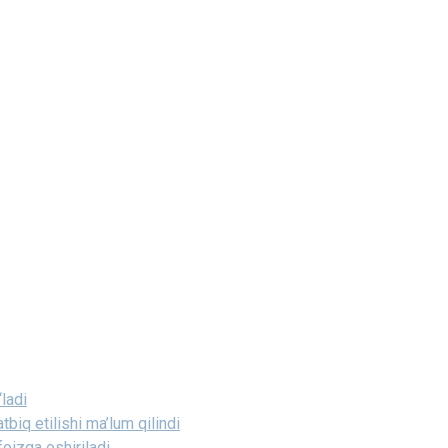
‘ladi
tbiq etilishi ma’lum qilindi
foizga oshiriladi