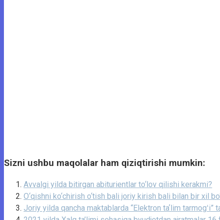
Sizni ushbu maqolalar ham qiziqtirishi mumkin:
Avvalgi yilda bitirgan abiturientlar to‘lov qilishi kerakmi?
O‘qishni ko‘chirish o‘tish bali joriy kirish bali bilan bir xil bo
Joriy yilda qancha maktablarda “Elektron taʼlim tarmogʻi” ta
2021 yilda Xalq ta’limi sohasiga byudjetdan ajratmalar 16 