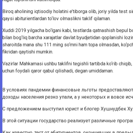
Biroq aholining iqtisodiy holatini e’tiborga olib, joriy yilda test 
qaysi abiturientlardan to‘lov olmaslikni taklif qilaman.
Xuddi 2019 yilgacha bo‘lgani kabi, testlarda qatnashish bepul bo‘
bilan bog‘liq barcha xarajatlar davlat byudjetidan qoplanishi loz
sharoitda mana shu 111 ming so‘mni ham topa olmasdan, ko‘pchil
fikridan qaytishi mumkin.
Vazirlar Mahkamasi ushbu taklifni tegishli tartibda ko‘rib chiqib,
uchun foydali qaror qabul qilishadi, degan umiddaman.
В условиях пандемии финансовые льготы предоставляютс
доходы населения резко упали, а у некоторых и вовсе исч
С предложением выступил юрист и блогер Хушнудбек Х
В этой ситуации государство реализует различные прог
Как известно, тест от абитуриентов, окончивших в пред