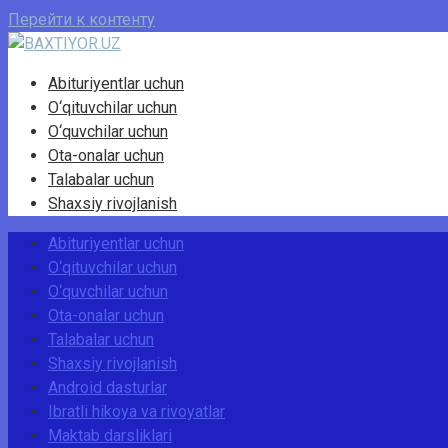
Перейти к контенту
Abituriyentlar uchun
O‘qituvchilar uchun
O‘quvchilar uchun
Ota-onalar uchun
Talabalar uchun
Shaxsiy rivojlanish
Abituriyentlar uchun
O‘qituvchilar uchun
O‘quvchilar uchun
Ota-onalar uchun
Talabalar uchun
Shaxsiy rivojlanish
Android dasturlar
Ibratli hikoya va rivoyatlar
Maktab darsliklari