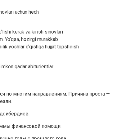
sinovlari uchun hech
lishi kerak va kirish sinovlari
im. Yo‘qsa, hozirgi murakkab
ik yoshlar o‘qishga hujjat topshirish
 imkon qadar abiturientlar
я по многим направлениям. Причина проста —
езли.
удойбердиев.
раммы финансовой помощи.
ыдущие годы с прошлого года