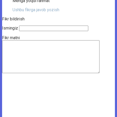
Menga yoqdi rahmat
Ushbu fikrga javob yozish
Fikr bildirish
Ismingiz
Fikr matni