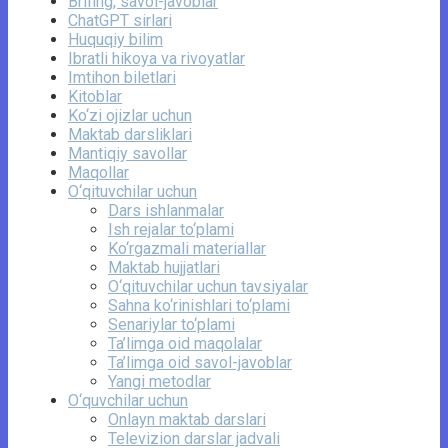
Brifing, savol-javoblar
ChatGPT sirlari
Huquqiy bilim
Ibratli hikoya va rivoyatlar
Imtihon biletlari
Kitoblar
Ko‘zi ojizlar uchun
Maktab darsliklari
Mantiqiy savollar
Maqollar
O‘qituvchilar uchun
Dars ishlanmalar
Ish rejalar to‘plami
Ko‘rgazmali materiallar
Maktab hujjatlari
O‘qituvchilar uchun tavsiyalar
Sahna ko‘rinishlari to‘plami
Senariylar to‘plami
Ta’limga oid maqolalar
Ta’limga oid savol-javoblar
Yangi metodlar
O‘quvchilar uchun
Onlayn maktab darslari
Televizion darslar jadvali