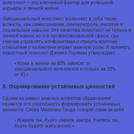
интеллект — это ключевой фактор для успешной
карьеры и личной жизни.
Эмоциональный интеллект включает в себя такие
аспекты, как самосознание, самоконтроль, эмпатия и
социальные навыки. Эти качества помогают не только в
личной жизни, но и в профессиональной сфере, где
умение управлять конфликтами и строить крепкие
отношения с коллегами играет важную роль. К примеру,
известный психолог Дэниел Гоулман утверждает:
«Успех в жизни на 80% зависит от
эмоционального интеллекта и только на 20%
от IQ.»
8. Формирование устойчивых ценностей
Одним из самых важных аспектов образования
является его способность формировать устойчивые
ценности. Слова Махатмы Ганди говорят сами за себя:
«Живите так, будто умрёте завтра. Учитесь так,
будто будете жить вечно.»