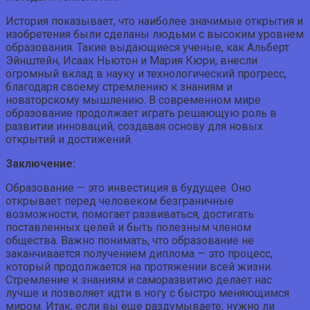
История показывает, что наиболее значимые открытия и
изобретения были сделаны людьми с высоким уровнем
образования. Такие выдающиеся ученые, как Альберт
Эйнштейн, Исаак Ньютон и Мария Кюри, внесли
огромный вклад в науку и технологический прогресс,
благодаря своему стремлению к знаниям и
новаторскому мышлению. В современном мире
образование продолжает играть решающую роль в
развитии инноваций, создавая основу для новых
открытий и достижений.
Заключение:
Образование — это инвестиция в будущее. Оно
открывает перед человеком безграничные
возможности, помогает развиваться, достигать
поставленных целей и быть полезным членом
общества. Важно понимать, что образование не
заканчивается получением диплома — это процесс,
который продолжается на протяжении всей жизни.
Стремление к знаниям и саморазвитию делает нас
лучше и позволяет идти в ногу с быстро меняющимся
миром. Итак, если вы еще раздумываете, нужно ли