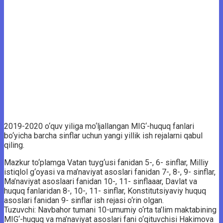
2019-2020 o‘quv yiliga mo‘ljallangan MIG‘-huquq fanlari
bo‘yicha barcha sinflar uchun yangi yillik ish rejalarni qabul
qiling.
Mazkur to‘plamga Vatan tuyg‘usi fanidan 5-, 6- sinflar, Milliy
istiqlol g‘oyasi va ma’naviyat asoslari fanidan 7-, 8-, 9- sinflar,
Ma’naviyat asoslaari fanidan 10-, 11- sinflaaar, Davlat va
huquq fanlaridan 8-, 10-, 11- sinflar, Konstitutsiyaviy huquq
asoslari fanidan 9- sinflar ish rejasi o‘rin olgan.
Tuzuvchi: Navbahor tumani 10-umumiy o‘rta ta’lim maktabining
MIG‘-huquq va ma’naviyat asoslari fani o‘qituvchisi Hakimova