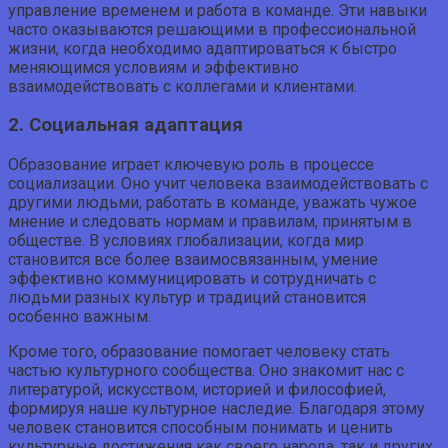
управление временем и работа в команде. Эти навыки
часто оказываются решающими в профессиональной
жизни, когда необходимо адаптироваться к быстро
меняющимся условиям и эффективно
взаимодействовать с коллегами и клиентами.
2. Социальная адаптация
Образование играет ключевую роль в процессе
социализации. Оно учит человека взаимодействовать с
другими людьми, работать в команде, уважать чужое
мнение и следовать нормам и правилам, принятым в
обществе. В условиях глобализации, когда мир
становится все более взаимосвязанным, умение
эффективно коммуницировать и сотрудничать с
людьми разных культур и традиций становится
особенно важным.
Кроме того, образование помогает человеку стать
частью культурного сообщества. Оно знакомит нас с
литературой, искусством, историей и философией,
формируя наше культурное наследие. Благодаря этому
человек становится способным понимать и ценить
культурные достижения как своего народа, так и других