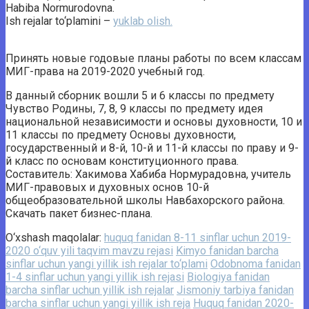
Habiba Normurodovna.
Ish rejalar to‘plamini –
yuklab olish.
Принять новые годовые планы работы по всем классам
МИГ-права на 2019-2020 учебный год.
В данный сборник вошли 5 и 6 классы по предмету
Чувство Родины, 7, 8, 9 классы по предмету идея
национальной независимости и основы духовности, 10 и
11 классы по предмету Основы духовности,
государственный и 8-й, 10-й и 11-й классы по праву и 9-
й класс по основам конституционного права.
Составитель: Хакимова Хабиба Нормурадовна, учитель
МИГ-правовых и духовных основ 10-й
общеобразовательной школы Навбахорского района.
Скачать пакет бизнес-плана.
O‘xshash maqolalar:
huquq fanidan 8-11 sinflar uchun 2019-
2020 o‘quv yili taqvim mavzu rejasi
Kimyo fanidan barcha
sinflar uchun yangi yillik ish rejalar to‘plami
Odobnoma fanidan
1-4 sinflar uchun yangi yillik ish rejasi
Biologiya fanidan
barcha sinflar uchun yillik ish rejalar
Jismoniy tarbiya fanidan
barcha sinflar uchun yangi yillik ish reja
Huquq fanidan 2020-