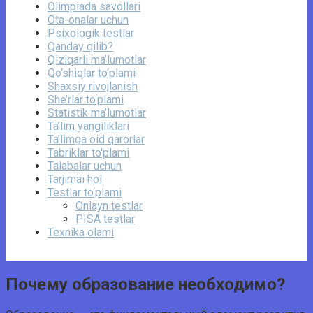
Olimpiada savollari
Ota-onalar uchun
Psixologik testlar
Qanday qilib?
Qiziqarli ma’lumotlar
Qo‘shiqlar to‘plami
Shaxsiy rivojlanish
She’rlar to‘plami
Statistik ma’lumotlar
Ta’lim yangiliklari
Ta’limga oid qarorlar
Tabriklar to'plami
Talabalar uchun
Tarjimai hol
Testlar to‘plami
Onlayn testlar
PISA testlar
Texnika olami
Почему образование необходимо?