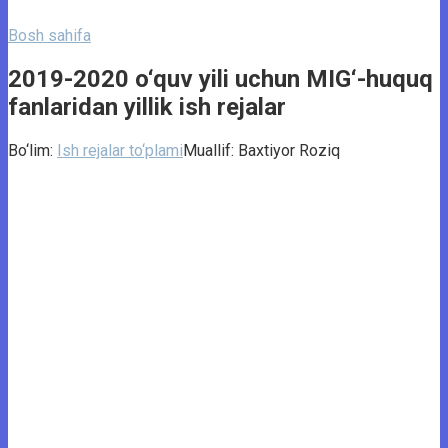
Bosh sahifa
2019-2020 o‘quv yili uchun MIG‘-huquq
fanlaridan yillik ish rejalar
Bo‘lim:
Ish rejalar to‘plami
Muallif:
Baxtiyor Roziq