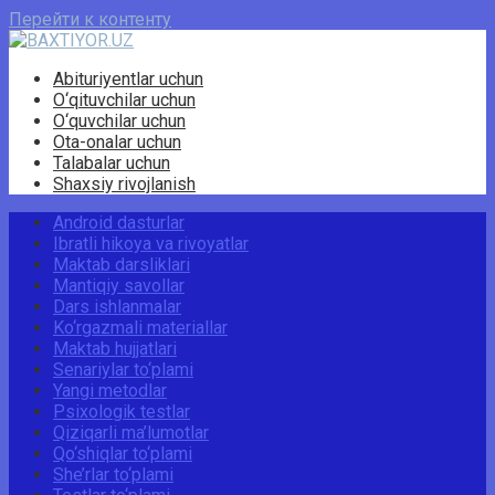
Перейти к контенту
Abituriyentlar uchun
O‘qituvchilar uchun
O‘quvchilar uchun
Ota-onalar uchun
Talabalar uchun
Shaxsiy rivojlanish
Android dasturlar
Ibratli hikoya va rivoyatlar
Maktab darsliklari
Mantiqiy savollar
Dars ishlanmalar
Ko‘rgazmali materiallar
Maktab hujjatlari
Senariylar to‘plami
Yangi metodlar
Psixologik testlar
Qiziqarli ma’lumotlar
Qo‘shiqlar to‘plami
She’rlar to‘plami