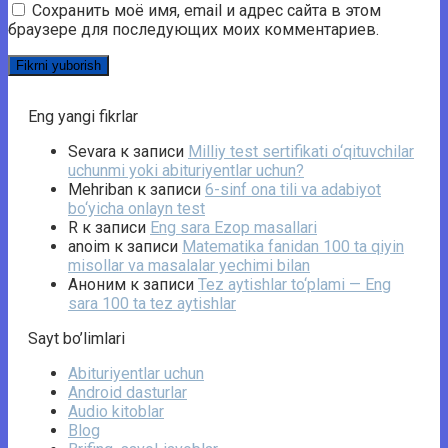
Сохранить моё имя, email и адрес сайта в этом
браузере для последующих моих комментариев.
Eng yangi fikrlar
Sevara
к записи
Milliy test sertifikati o‘qituvchilar
uchunmi yoki abituriyentlar uchun?
Mehriban
к записи
6-sinf ona tili va adabiyot
bo‘yicha onlayn test
R
к записи
Eng sara Ezop masallari
anoim
к записи
Matematika fanidan 100 ta qiyin
misollar va masalalar yechimi bilan
Аноним
к записи
Tez aytishlar to‘plami — Eng
sara 100 ta tez aytishlar
Sayt bo’limlari
Abituriyentlar uchun
Android dasturlar
Audio kitoblar
Blog