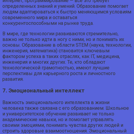
интернет, программирование — все это требует
определенных знаний и умений. Образование помогает
людям адаптироваться к быстро меняющимся условиям
современного мира и оставаться
конкурентоспособными на рынке труда.
В мире, где технологии развиваются стремительно,
важно не только идти в ногу с ними, но и понимать их
основы. Образование в области STEM (наука, технологии,
инженерия, математика) становится ключевым
фактором успеха в таких отраслях, как IT, медицина,
инженерия и многих других. Те, кто обладают
технологической грамотностью, имеют лучшие
перспективы для карьерного роста и личностного
развития.
7. Эмоциональный интеллект
Важность эмоционального интеллекта в жизни
человека также связана с его образованием. Школьное
и университетское обучение развивает не только
академические навыки, но и помогает управлять
своими эмоциями, понимать чувства других людей и
строить здоровые взаимоотношения. Эмоциональный