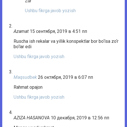
Zur
Ushbu fikrga javob yozish
Azamat
15 сентября, 2019 в 4:51 пп
Ruscha ish rekalar va yillik konspektlar bor bo‘lsa zo‘r
bo‘lar edi
Ushbu fikrga javob yozish
Maqsudbek
26 октября, 2019 в 6:07 пп
Rahmat opajon
Ushbu fikrga javob yozish
AZIZA HASANOVA
10 декабря, 2019 в 12:56 пп