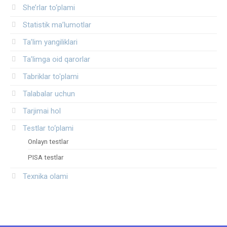
She’rlar to‘plami
Statistik ma’lumotlar
Ta’lim yangiliklari
Ta’limga oid qarorlar
Tabriklar to'plami
Talabalar uchun
Tarjimai hol
Testlar to‘plami
Onlayn testlar
PISA testlar
Texnika olami