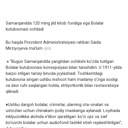
Samarqandda 120 ming jild kitob fondiga ega Bolalar
kutubxonasi ochiladi
Bu haqda Prezident Administratsiyasi rahbari Saida
Mirziyoyeva ma’lum
qildi
.
🔹“Bugun Samarqandda yangitdan ochilishi ko‘zda tutilgan
Bolalar kutubxonasi konsepsiyasi bilan tanishdim. U 1911-yilda
barpo etilgan tarixiy binoda joylashadi. Toshkentdagi
kutubxona singari ushbu inshoot ham madaniy o‘ziga xosligi
va davr ruhi saqlangan holda, ehtiyotkorlik bilan restavratsiya
qilinadi.
♦️Ushbu dargoh bolalar, o‘smirlar, ularning ota-onalari va
ustozlari uchun chinakam ijodiy maskanga aylanadi. Loyihada
inklyuzivlikka alohida e’tibor qaratilgan: ko‘zi ojiz va zaif
ko‘ruvchi bolalar uchun audiofond tashkil etish rejalashtirilgan”,