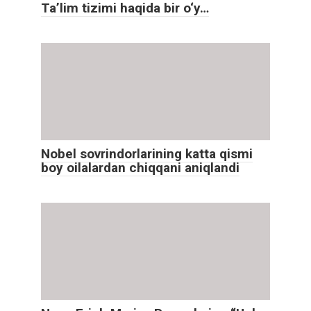
Ta’lim tizimi haqida bir o‘y…
Nobel sovrindorlarining katta qismi
boy oilalardan chiqqani aniqlandi