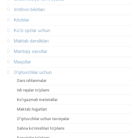
Imtihon biletlari
Kitoblar
Ko‘zi ojizlar uchun
Maktab darsliklari
Mantiqiy savollar
Maqollar
O‘qituvchilar uchun
Dars ishlanmalar
Ish rejalar to‘plami
Ko‘rgazmali materiallar
Maktab hujjatlari
O‘qituvchilar uchun tavsiyalar
Sahna ko‘rinishlari to‘plami
Senariylar to‘plami