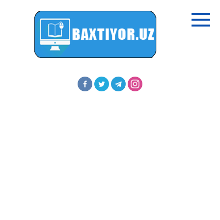
Перейти
к
контенту