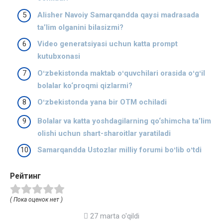
Alisher Navoiy Samarqandda qaysi madrasada
ta’lim olganini bilasizmi?
Video generatsiyasi uchun katta prompt
kutubxonasi
Oʻzbekistonda maktab oʻquvchilari orasida oʻgʻil
bolalar ko‘proqmi qizlarmi?
Oʻzbekistonda yana bir OTM ochiladi
Bolalar va katta yoshdagilarning qo‘shimcha ta’lim
olishi uchun shart-sharoitlar yaratiladi
Samarqandda Ustozlar milliy forumi boʻlib oʻtdi
Рейтинг
( Пока оценок нет )
27 marta o'qildi