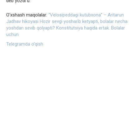
deb yozdi u.
O‘xshash maqolalar:
“Velosipeddagi kutubxona” – Aritarun
Jadhav hikoyasi
Hozir sevgi yosharib ketyapti, bolalar necha
yoshdan sevib qolyapti?
Konstitutsiya haqida ertak. Bolalar
uchun
Telegramda o‘qish