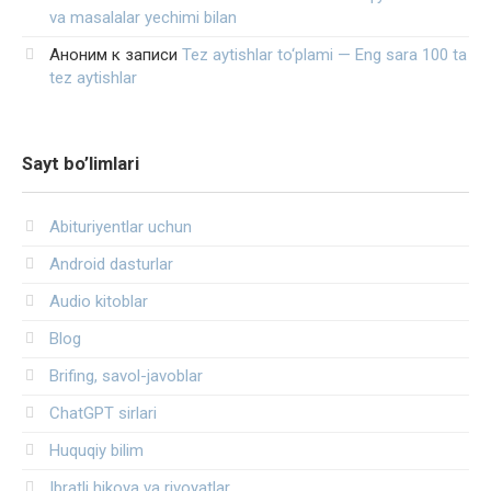
va masalalar yechimi bilan
Аноним
к записи
Tez aytishlar to‘plami — Eng sara 100 ta
tez aytishlar
Sayt bo’limlari
Abituriyentlar uchun
Android dasturlar
Audio kitoblar
Blog
Brifing, savol-javoblar
ChatGPT sirlari
Huquqiy bilim
Ibratli hikoya va rivoyatlar