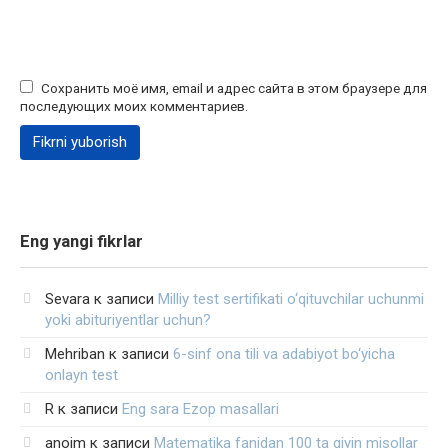
Сохранить моё имя, email и адрес сайта в этом браузере для
последующих моих комментариев.
Eng yangi fikrlar
Sevara
к записи
Milliy test sertifikati o‘qituvchilar uchunmi
yoki abituriyentlar uchun?
Mehriban
к записи
6-sinf ona tili va adabiyot bo‘yicha
onlayn test
R
к записи
Eng sara Ezop masallari
anoim
к записи
Matematika fanidan 100 ta qiyin misollar