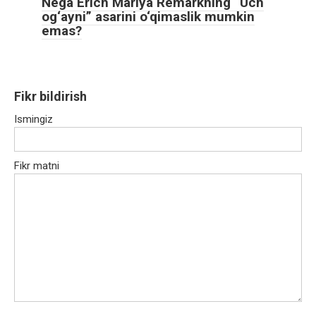
Nega Erich Mariya Remarkning “Uch
og‘ayni” asarini o‘qimaslik mumkin
emas?
Fikr bildirish
Ismingiz
Fikr matni