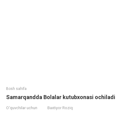
Bosh sahifa
Samarqandda Bolalar kutubxonasi ochiladi
O‘quvchilar uchun
Baxtiyor Roziq