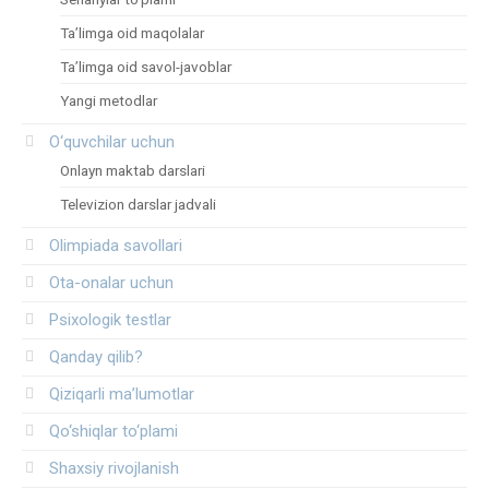
Ta’limga oid maqolalar
Ta’limga oid savol-javoblar
Yangi metodlar
O‘quvchilar uchun
Onlayn maktab darslari
Televizion darslar jadvali
Olimpiada savollari
Ota-onalar uchun
Psixologik testlar
Qanday qilib?
Qiziqarli ma’lumotlar
Qo‘shiqlar to‘plami
Shaxsiy rivojlanish