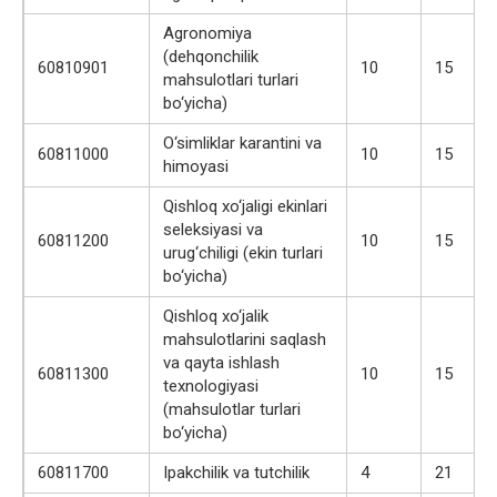
Agronomiya
(dehqonchilik
60810901
10
15
mahsulotlari turlari
bo‘yicha)
O‘simliklar karantini va
60811000
10
15
himoyasi
Qishloq xo‘jaligi ekinlari
seleksiyasi va
60811200
10
15
urug‘chiligi (ekin turlari
bo‘yicha)
Qishloq xo‘jalik
mahsulotlarini saqlash
va qayta ishlash
60811300
10
15
texnologiyasi
(mahsulotlar turlari
bo‘yicha)
60811700
Ipakchilik va tutchilik
4
21