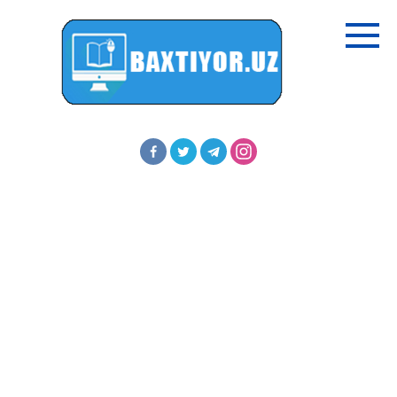
Перейти
к
контенту