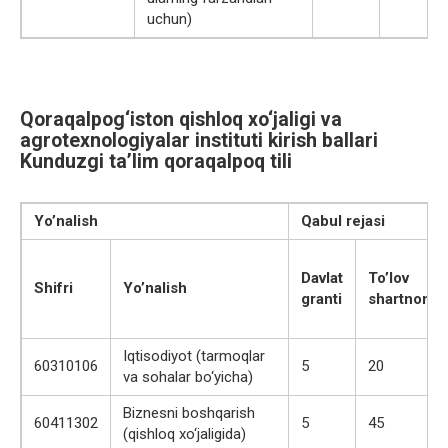
uchun)
Qoraqalpog‘iston qishloq xo‘jaligi va
agrotexnologiyalar instituti kirish ballari
Kunduzgi ta’lim qoraqalpoq tili
Yo’nalish
Qabul rejasi
Davlat
To’lov
Shifri
Yo’nalish
granti
shartnoma
Iqtisodiyot (tarmoqlar
60310106
5
20
va sohalar bo‘yicha)
Biznesni boshqarish
60411302
5
45
(qishloq xo‘jaligida)