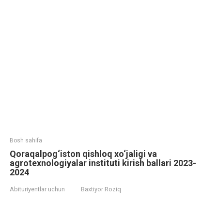
Bosh sahifa
Qoraqalpog‘iston qishloq xo‘jaligi va
agrotexnologiyalar instituti kirish ballari 2023-
2024
Abituriyentlar uchun
Baxtiyor Roziq