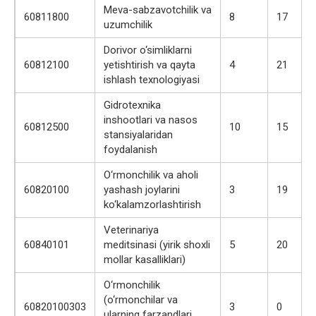
Meva-sabzavotchilik va
60811800
8
17
uzumchilik
Dorivor o‘simliklarni
60812100
yetishtirish va qayta
4
21
ishlash texnologiyasi
Gidrotexnika
inshootlari va nasos
60812500
10
15
stansiyalaridan
foydalanish
O‘rmonchilik va aholi
60820100
yashash joylarini
3
19
ko‘kalamzorlashtirish
Veterinariya
60840101
meditsinasi (yirik shoxli
5
20
mollar kasalliklari)
O‘rmonchilik
(o‘rmonchilar va
60820100303
3
0
ularning farzandlari