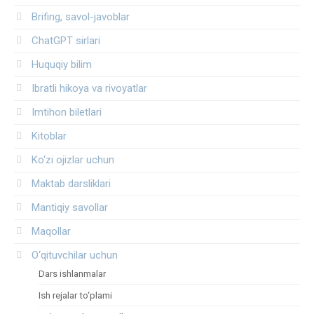
Brifing, savol-javoblar
ChatGPT sirlari
Huquqiy bilim
Ibratli hikoya va rivoyatlar
Imtihon biletlari
Kitoblar
Ko‘zi ojizlar uchun
Maktab darsliklari
Mantiqiy savollar
Maqollar
O‘qituvchilar uchun
Dars ishlanmalar
Ish rejalar to‘plami