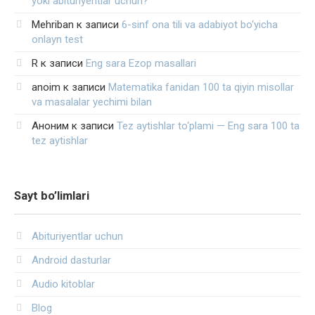
yoki abituriyentlar uchun?
Mehriban
к записи
6-sinf ona tili va adabiyot bo‘yicha
onlayn test
R
к записи
Eng sara Ezop masallari
anoim
к записи
Matematika fanidan 100 ta qiyin misollar
va masalalar yechimi bilan
Аноним
к записи
Tez aytishlar to‘plami — Eng sara 100 ta
tez aytishlar
Sayt bo’limlari
Abituriyentlar uchun
Android dasturlar
Audio kitoblar
Blog