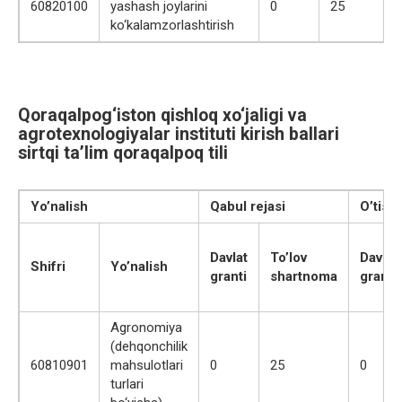
60820100
yashash joylarini
0
25
ko‘kalamzorlashtirish
Qoraqalpog‘iston qishloq xo‘jaligi va
agrotexnologiyalar instituti kirish ballari
sirtqi ta’lim qoraqalpoq tili
Yo’nalish
Qabul rejasi
O’tish 
Davlat
To’lov
Davlat
Shifri
Yo’nalish
granti
shartnoma
granti
Agronomiya
(dehqonchilik
60810901
mahsulotlari
0
25
0
turlari