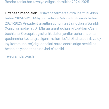
Barcha fanlardan tavsiya etilgan darsliklar 2024-2025
O‘xshash maqolalar:
Toshkent farmatsevtika instituti kirish
ballari 2024-2025
Milliy estrada san’ati instituti kirish ballari
2024-2025
Prezident grantlari uchun test sinovlari o‘tkazildi
Xorijiy va nodavlat OTMlarga grant uchun ro‘yxatdan o‘tish
boshlandi
Qoraqalpog‘istonlik abituriyentlar uchun nechta
qo‘shimcha kvota ajratilgani ma’lum bo‘ldi
Shaharsozlik va uy-
joy kommunal xo‘jaligi sohalari mutaxassislariga sertifikat
berish bo‘yicha test sinovlari o‘tkazildi
Telegramda o‘qish