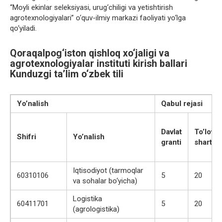
“Moyli ekinlar seleksiyasi, urug‘chiligi va yetishtirish
agrotexnologiyalari” o‘quv-ilmiy markazi faoliyati yo‘lga
qo‘yiladi.
Qoraqalpog‘iston qishloq xo‘jaligi va
agrotexnologiyalar instituti kirish ballari
Kunduzgi ta’lim o‘zbek tili
Yo’nalish
Qabul rejasi
Davlat
To’lov
Shifri
Yo’nalish
granti
shartn
Iqtisodiyot (tarmoqlar
60310106
5
20
va sohalar bo‘yicha)
Logistika
60411701
5
20
(agrologistika)