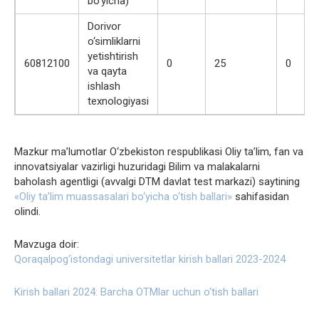
bo‘yicha)
Dorivor
o‘simliklarni
yetishtirish
60812100
0
25
0
va qayta
ishlash
texnologiyasi
Mazkur ma’lumotlar O‘zbekiston respublikasi Oliy ta’lim, fan va
innovatsiyalar vazirligi huzuridagi Bilim va malakalarni
baholash agentligi (avvalgi DTM davlat test markazi) saytining
«Oliy ta’lim muassasalari bo‘yicha o‘tish ballari»
sahifasidan
olindi.
Mavzuga doir:
Qoraqalpog‘istondagi universitetlar kirish ballari 2023-2024
Kirish ballari 2024: Barcha OTMlar uchun o‘tish ballari