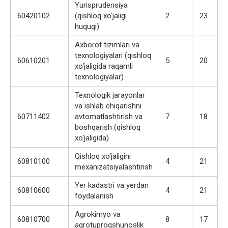
Yurisprudensiya
60420102
(qishloq xo‘jaligi
2
23
huquqi)
Axborot tizimlari va
texnologiyalari (qishloq
60610201
5
20
xo‘jaligida raqamli
texnologiyalar)
Texnologik jarayonlar
va ishlab chiqarishni
60711402
avtomatlashtirish va
7
18
boshqarish (qishloq
xo‘jaligida)
Qishloq xo‘jaligini
60810100
4
21
mexanizatsiyalashtirish
Yer kadastri va yerdan
60810600
4
21
foydalanish
Agrokimyo va
60810700
8
17
agrotuproqshunoslik