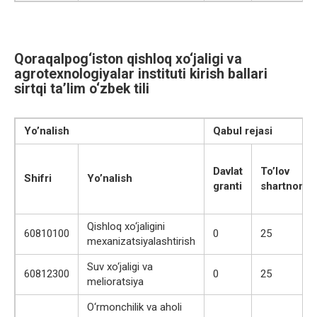
Qoraqalpog‘iston qishloq xo‘jaligi va
agrotexnologiyalar instituti kirish ballari
sirtqi ta’lim o‘zbek tili
Yo’nalish
Qabul rejasi
Davlat
To’lov
Shifri
Yo’nalish
granti
shartnoma
Qishloq xo‘jaligini
60810100
0
25
mexanizatsiyalashtirish
Suv xo‘jaligi va
60812300
0
25
melioratsiya
O‘rmonchilik va aholi