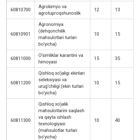
Agrokimyo va
60810700
12
13
agrotuproqshunoslik
Agronomiya
(dehqonchilik
60810901
10
15
mahsulotlari turlari
bo‘yicha)
O‘simliklar karantini va
60811000
15
35
himoyasi
Qishloq xo‘jaligi ekinlari
seleksiyasi va
60811200
10
15
urug‘chiligi (ekin turlari
bo‘yicha)
Qishloq xo‘jalik
mahsulotlarini saqlash
va qayta ishlash
60811300
10
40
texnologiyasi
(mahsulotlar turlari
bo‘yicha)