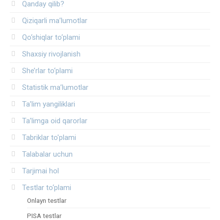
Qanday qilib?
Qiziqarli ma’lumotlar
Qo‘shiqlar to‘plami
Shaxsiy rivojlanish
She’rlar to‘plami
Statistik ma’lumotlar
Ta’lim yangiliklari
Ta’limga oid qarorlar
Tabriklar to'plami
Talabalar uchun
Tarjimai hol
Testlar to‘plami
Onlayn testlar
PISA testlar