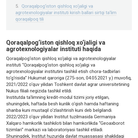
Qoraqalpog‘iston qishloq xo‘jaligi va
agrotexnologiyalar instituti kirish ballari sirtqi ta’lim
qoraqalpoq tili
Qoraqalpog‘iston qishloq xo‘jaligi va
agrotexnologiyalar instituti haqida
Qoraqalpog‘iston qishloq xo‘jaligi va agrotexnologiyalar
instituti “Qoraqalpog‘iston qishloq xo‘jaligi va
agrotexnologiyalar institutini tashkil etish chora-tadbirlari
to‘g‘risida” Hukumat qaroriga (275-son, 04.05.2021 y.) muvofiq,
2021/2022 o‘quv yilidan Toshkent davlat agrar universitetining
Nukus filiali negizida tashkil etildi.
Institutda taʼlimning kredit-modul tizimi joriy etilgan,
shuningdek, haftada besh kunlik o‘qish hamda haftaning
shanba kuni mustaqil o‘zlashtirish kuni deb belgilandi.
2022/2023 o‘quv yilidan Institut tuzilmasida Germaniya
Xalqaro hamkorlik tashkiloti bilan hamkorlikda “Geoaxborot
tizimlari” markazi va laboratoriyasi tashkil etiladi.
Shuningdek, Institut huzurida davlat muassasasi shaklidagi