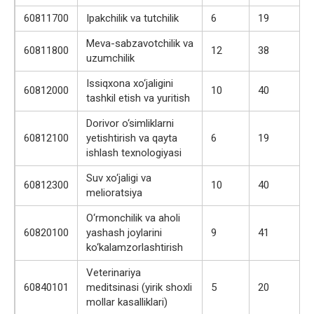
60811700
Ipakchilik va tutchilik
6
19
Meva-sabzavotchilik va
60811800
12
38
uzumchilik
Issiqxona xo‘jaligini
60812000
10
40
tashkil etish va yuritish
Dorivor o‘simliklarni
60812100
yetishtirish va qayta
6
19
ishlash texnologiyasi
Suv xo‘jaligi va
60812300
10
40
melioratsiya
O‘rmonchilik va aholi
60820100
yashash joylarini
9
41
ko‘kalamzorlashtirish
Veterinariya
60840101
meditsinasi (yirik shoxli
5
20
mollar kasalliklari)