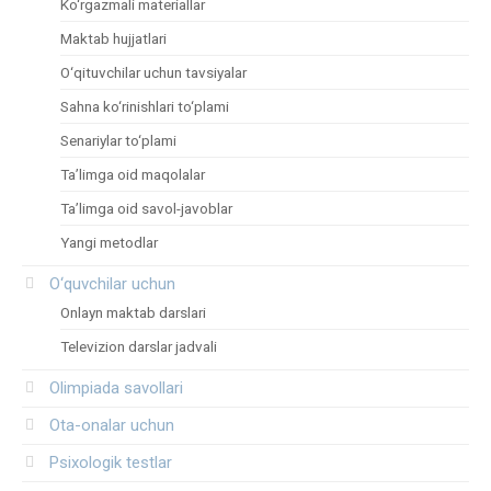
Ko‘rgazmali materiallar
Maktab hujjatlari
O‘qituvchilar uchun tavsiyalar
Sahna ko‘rinishlari to‘plami
Senariylar to‘plami
Ta’limga oid maqolalar
Ta’limga oid savol-javoblar
Yangi metodlar
O‘quvchilar uchun
Onlayn maktab darslari
Televizion darslar jadvali
Olimpiada savollari
Ota-onalar uchun
Psixologik testlar