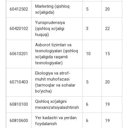
Marketing (qishloq
60412502
5
20
xo‘jaligida)
Yurisprudensiya
60420102
(qishloq xo‘jaligi
3
22
huquqi)
Axborot tizimlari va
texnologiyalari (qishloq
60610201
10
15
xo‘jaligida raqamli
texnologiyalar)
Ekologiya va atrof-
muhit muhofazasi
60710403
5
20
(tarmoqlar va sohalar
bo‘yicha)
Qishloq xo‘jaligini
60810100
6
19
mexanizatsiyalashtirish
Yer kadastri va yerdan
60810600
6
19
foydalanish