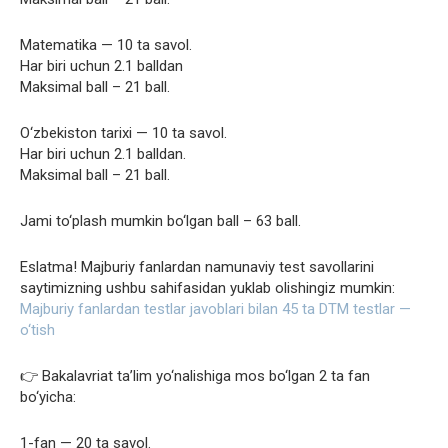
Matematika — 10 ta savol.
Har biri uchun 2.1 balldan
Maksimal ball – 21 ball.
O‘zbekiston tarixi — 10 ta savol.
Har biri uchun 2.1 balldan.
Maksimal ball – 21 ball.
Jami to‘plash mumkin bo‘lgan ball – 63 ball.
Eslatma! Majburiy fanlardan namunaviy test savollarini
saytimizning ushbu sahifasidan yuklab olishingiz mumkin:
Majburiy fanlardan testlar javoblari bilan 45 ta DTM testlar —
o‘tish
👉 Bakalavriat ta’lim yo‘nalishiga mos bo‘lgan 2 ta fan
bo‘yicha:
1-fan — 20 ta savol.