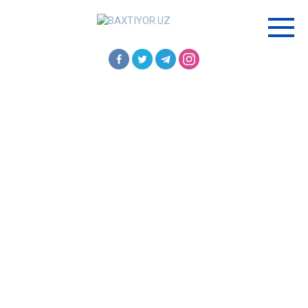
Перейти
к
контенту