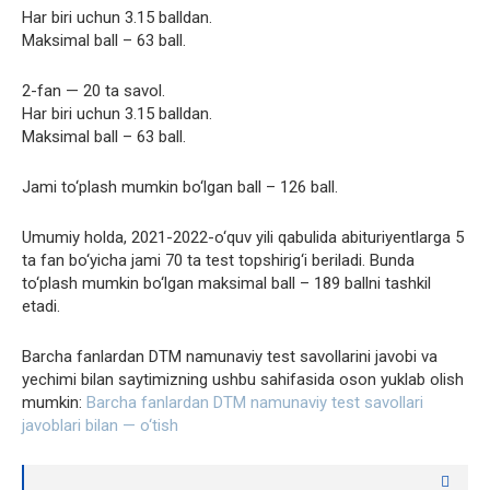
Har biri uchun 3.15 balldan.
Maksimal ball – 63 ball.
2-fan — 20 ta savol.
Har biri uchun 3.15 balldan.
Maksimal ball – 63 ball.
Jami to‘plash mumkin bo‘lgan ball – 126 ball.
Umumiy holda, 2021-2022-o‘quv yili qabulida abituriyentlarga 5
ta fan bo‘yicha jami 70 ta test topshirig‘i beriladi. Bunda
to‘plash mumkin bo‘lgan maksimal ball – 189 ballni tashkil
etadi.
Barcha fanlardan DTM namunaviy test savollarini javobi va
yechimi bilan saytimizning ushbu sahifasida oson yuklab olish
mumkin:
Barcha fanlardan DTM namunaviy test savollari
javoblari bilan — o‘tish