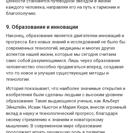
ценности становятся путеводной звездой в жизни
каждого человека, направляя его на путь к гармонии и
благополучию.
9. Образование и инновации
Наконец, образование является двигателем инноваций и
прогресса. Без новых знаний и исследований не было бы
современных технологий, медицины и многих других
аспектов нашей жизни, которые мы сегодня считаем
само собой разумеющимися. Лишь через образование
человечество способно продвигаться вперед, создавая
что-то новое и улучшая существующие методы и
технологии.
История показывает, что наиболее значимые открытия и
изобретения были сделаны людьми с высоким уровнем
образования. Такие выдающиеся ученые, как Альберт
Эйнштейн, Исаак Ньютон и Мария Кюри, внесли огромный
вклад в науку и технологический прогресс, благодаря
своему стремлению к знаниям и новаторскому
мышлению. В современном мире образование
продолжает играть решающую роль в развитии