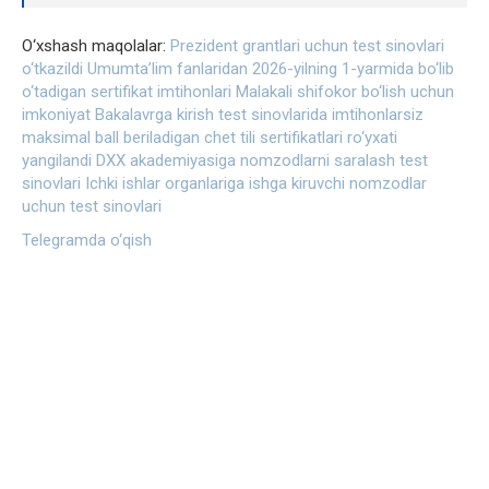
O‘xshash maqolalar:
Prezident grantlari uchun test sinovlari
o‘tkazildi
Umumta’lim fanlaridan 2026-yilning 1-yarmida bo‘lib
o‘tadigan sertifikat imtihonlari
Malakali shifokor bo‘lish uchun
imkoniyat
Bakalavrga kirish test sinovlarida imtihonlarsiz
maksimal ball beriladigan chet tili sertifikatlari ro‘yxati
yangilandi
DXX akademiyasiga nomzodlarni saralash test
sinovlari
Ichki ishlar organlariga ishga kiruvchi nomzodlar
uchun test sinovlari
Telegramda o‘qish