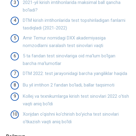
2021-yil kirish imtihonlarida maksimal ball qancha
bo‘ladi?
DTM kirish imtihonlarida test topshiriladigan fanlarni
tasdiqladi (2021-2022)
Amir Temur nomidagi DXX akademiyasiga
nomzodlarni saralash test sinovlari vaqti
5 ta fandan test sinovlariga oid ma’lum bo‘lgan
barcha ma’lumotlar
DTM 2022: test jarayonidagi barcha yangiliklar haqida
Bu yil imtihon 2 fandan bo‘ladi, ballar taqsimoti
Kollej va texnikumlarga kirish test sinovlari 2022 o‘tish
vaqti aniq bo‘ldi
Xorijdan o‘qishni ko‘chirish bo‘yicha test sinovlari
o‘tkazish vaqti aniq bo‘ldi