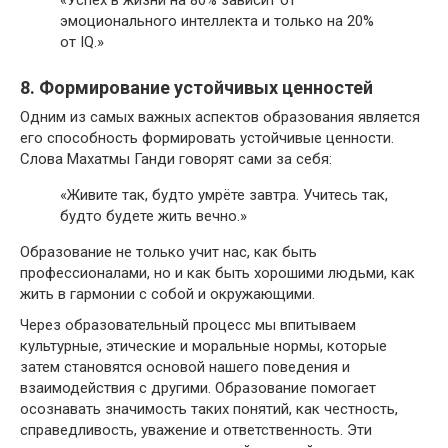
эмоционального интеллекта и только на 20%
от IQ.»
8. Формирование устойчивых ценностей
Одним из самых важных аспектов образования является
его способность формировать устойчивые ценности.
Слова Махатмы Ганди говорят сами за себя:
«Живите так, будто умрёте завтра. Учитесь так,
будто будете жить вечно.»
Образование не только учит нас, как быть
профессионалами, но и как быть хорошими людьми, как
жить в гармонии с собой и окружающими.
Через образовательный процесс мы впитываем
культурные, этические и моральные нормы, которые
затем становятся основой нашего поведения и
взаимодействия с другими. Образование помогает
осознавать значимость таких понятий, как честность,
справедливость, уважение и ответственность. Эти