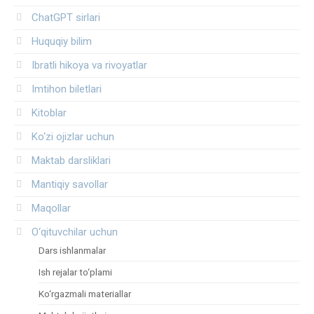
ChatGPT sirlari
Huquqiy bilim
Ibratli hikoya va rivoyatlar
Imtihon biletlari
Kitoblar
Ko‘zi ojizlar uchun
Maktab darsliklari
Mantiqiy savollar
Maqollar
O‘qituvchilar uchun
Dars ishlanmalar
Ish rejalar to‘plami
Ko‘rgazmali materiallar