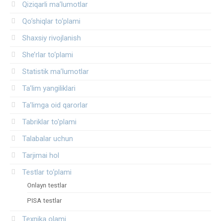
Qiziqarli ma’lumotlar
Qo‘shiqlar to‘plami
Shaxsiy rivojlanish
She’rlar to‘plami
Statistik ma’lumotlar
Ta’lim yangiliklari
Ta’limga oid qarorlar
Tabriklar to'plami
Talabalar uchun
Tarjimai hol
Testlar to‘plami
Onlayn testlar
PISA testlar
Texnika olami