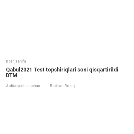
Bosh sahifa
Qabul2021 Test topshiriqlari soni qisqartirildi
DTM
Abituriyentlar uchun
Baxtiyor Roziq