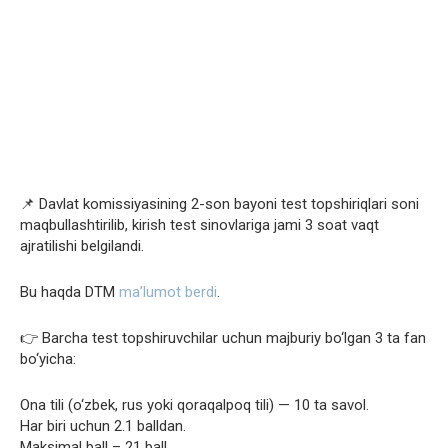
📌 Davlat komissiyasining 2-son bayoni test topshiriqlari soni
maqbullashtirilib, kirish test sinovlariga jami 3 soat vaqt
ajratilishi belgilandi.
Bu haqda DTM
ma’lumot berdi
.
👉 Barcha test topshiruvchilar uchun majburiy bo‘lgan 3 ta fan
bo‘yicha:
Ona tili (o‘zbek, rus yoki qoraqalpoq tili) — 10 ta savol.
Har biri uchun 2.1 balldan.
Maksimal ball – 21 ball.