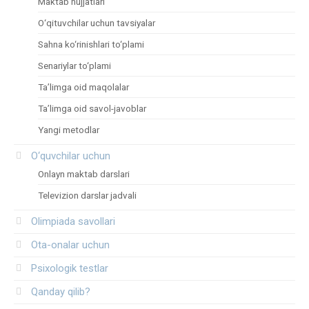
Maktab hujjatlari
O‘qituvchilar uchun tavsiyalar
Sahna ko‘rinishlari to‘plami
Senariylar to‘plami
Ta’limga oid maqolalar
Ta’limga oid savol-javoblar
Yangi metodlar
O‘quvchilar uchun
Onlayn maktab darslari
Televizion darslar jadvali
Olimpiada savollari
Ota-onalar uchun
Psixologik testlar
Qanday qilib?