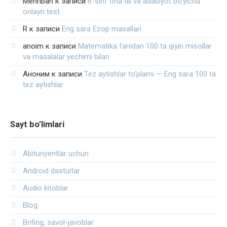
Mehriban
к записи
6-sinf ona tili va adabiyot bo‘yicha
onlayn test
R
к записи
Eng sara Ezop masallari
anoim
к записи
Matematika fanidan 100 ta qiyin misollar
va masalalar yechimi bilan
Аноним
к записи
Tez aytishlar to‘plami — Eng sara 100 ta
tez aytishlar
Sayt bo’limlari
Abituriyentlar uchun
Android dasturlar
Audio kitoblar
Blog
Brifing, savol-javoblar