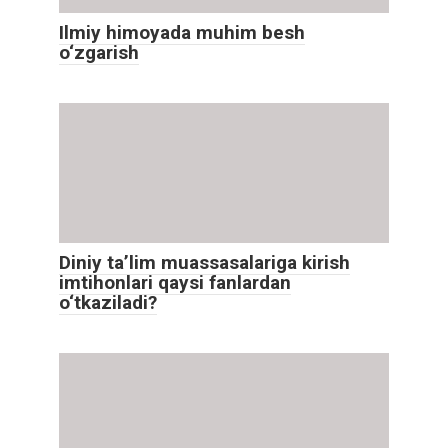
Ilmiy himoyada muhim besh
o‘zgarish
Diniy ta’lim muassasalariga kirish
imtihonlari qaysi fanlardan
o‘tkaziladi?