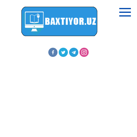
Перейти
к
контенту