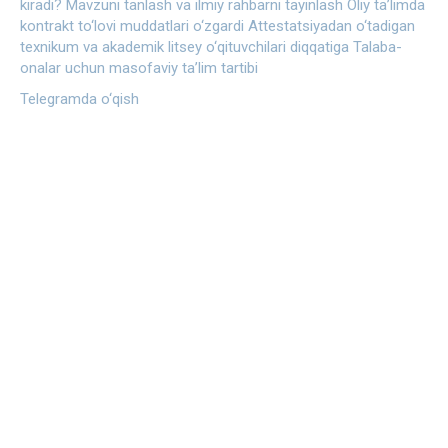
kiradi?
Mavzuni tanlash va ilmiy rahbarni tayinlash
Oliy ta’limda
kontrakt to‘lovi muddatlari o‘zgardi
Attestatsiyadan o‘tadigan
texnikum va akademik litsey o‘qituvchilari diqqatiga
Talaba-
onalar uchun masofaviy ta’lim tartibi
Telegramda o‘qish