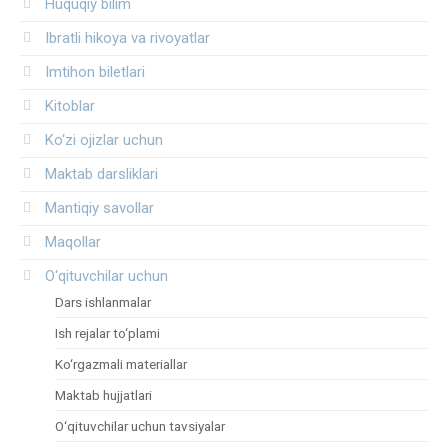
Huquqiy bilim
Ibratli hikoya va rivoyatlar
Imtihon biletlari
Kitoblar
Ko‘zi ojizlar uchun
Maktab darsliklari
Mantiqiy savollar
Maqollar
O‘qituvchilar uchun
Dars ishlanmalar
Ish rejalar to‘plami
Ko‘rgazmali materiallar
Maktab hujjatlari
O‘qituvchilar uchun tavsiyalar