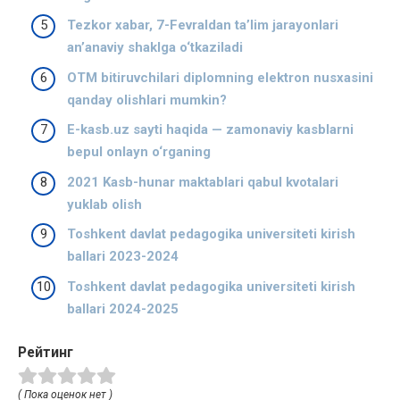
Tezkor xabar, 7-Fevraldan ta’lim jarayonlari
an’anaviy shaklga o‘tkaziladi
OTM bitiruvchilari diplomning elektron nusxasini
qanday olishlari mumkin?
E-kasb.uz sayti haqida — zamonaviy kasblarni
bepul onlayn o‘rganing
2021 Kasb-hunar maktablari qabul kvotalari
yuklab olish
Toshkent davlat pedagogika universiteti kirish
ballari 2023-2024
Toshkent davlat pedagogika universiteti kirish
ballari 2024-2025
Рейтинг
( Пока оценок нет )