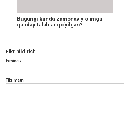
Bugungi kunda zamonaviy olimga
qanday talablar qo‘yilgan?
Fikr bildirish
Ismingiz
Fikr matni