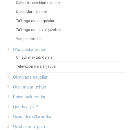
Sahna ko‘rinishlari to‘plami
Senariylar to‘plami
Ta’limga oid maqolalar
Ta’limga oid savol-javoblar
Yangi metodlar
O‘quvchilar uchun
Onlayn maktab darslari
Televizion darslar jadvali
Olimpiada savollari
Ota-onalar uchun
Psixologik testlar
Qanday qilib?
Qiziqarli ma’lumotlar
Qo‘shiqlar to‘plami