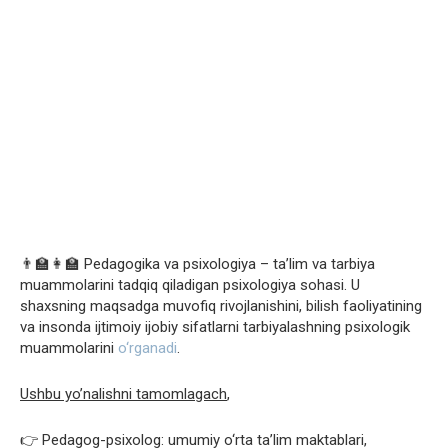
👨‍🏫👩‍🏫 Pedagogika va psixologiya – ta’lim va tarbiya
muammolarini tadqiq qiladigan psixologiya sohasi. U
shaxsning maqsadga muvofiq rivojlanishini, bilish faoliyatining
va insonda ijtimoiy ijobiy sifatlarni tarbiyalashning psixologik
muammolarini
o‘rganadi
.
Ushbu yo’nalishni tamomlagach
,
👉 Pedagog-psixolog: umumiy o‘rta ta’lim maktablari,