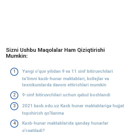
Sizni Ushbu Maqolalar Ham Qiziqtirishi
Mumkin:
Yangi o‘quv yilidan 9 va 11 sinf bitiruvchilari
ta’limni kasb-hunar maktablari, kollejlar va
texnikumlarda davom ettirishlari mumkin
9-sinf bitiruvchilari uchun qabul boshlandi
2021 kasb.edu.uz Kasb hunar maktablariga hujjat
topshirish qo‘llanma
Kasb-hunar maktablarida qanday hunarlar
o‘rgatiladi?