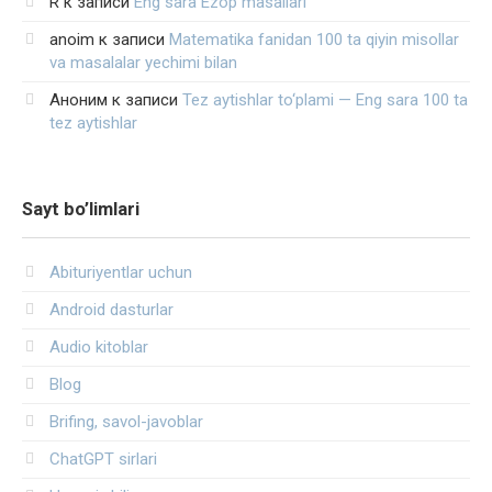
R
к записи
Eng sara Ezop masallari
anoim
к записи
Matematika fanidan 100 ta qiyin misollar
va masalalar yechimi bilan
Аноним
к записи
Tez aytishlar to‘plami — Eng sara 100 ta
tez aytishlar
Sayt bo’limlari
Abituriyentlar uchun
Android dasturlar
Audio kitoblar
Blog
Brifing, savol-javoblar
ChatGPT sirlari