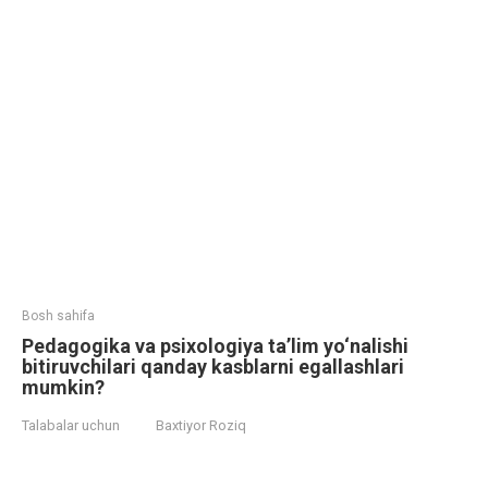
Bosh sahifa
Pedagogika va psixologiya ta’lim yo‘nalishi
bitiruvchilari qanday kasblarni egallashlari
mumkin?
Talabalar uchun
Baxtiyor Roziq