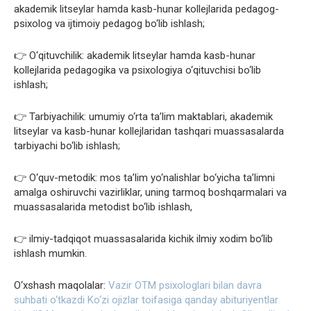
akademik litseylar hamda kasb-hunar kollejlarida pedagog-
psixolog va ijtimoiy pedagog bo‘lib ishlash;
👉 O‘qituvchilik: akademik litseylar hamda kasb-hunar
kollejlarida pedagogika va psixologiya o‘qituvchisi bo‘lib
ishlash;
👉 Tarbiyachilik: umumiy o‘rta ta’lim maktablari, akademik
litseylar va kasb-hunar kollejlaridan tashqari muassasalarda
tarbiyachi bo‘lib ishlash;
👉 O‘quv-metodik: mos ta’lim yo‘nalishlar bo‘yicha ta’limni
amalga oshiruvchi vazirliklar, uning tarmoq boshqarmalari va
muassasalarida metodist bo‘lib ishlash,
👉 ilmiy-tadqiqot muassasalarida kichik ilmiy xodim bo‘lib
ishlash mumkin.
O‘xshash maqolalar:
Vazir OTM psixologlari bilan davra
suhbati o‘tkazdi
Ko‘zi ojizlar toifasiga qanday abituriyentlar