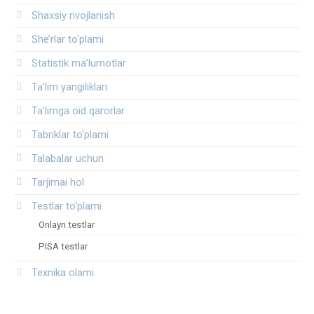
Shaxsiy rivojlanish
She’rlar to‘plami
Statistik ma’lumotlar
Ta’lim yangiliklari
Ta’limga oid qarorlar
Tabriklar to'plami
Talabalar uchun
Tarjimai hol
Testlar to‘plami
Onlayn testlar
PISA testlar
Texnika olami